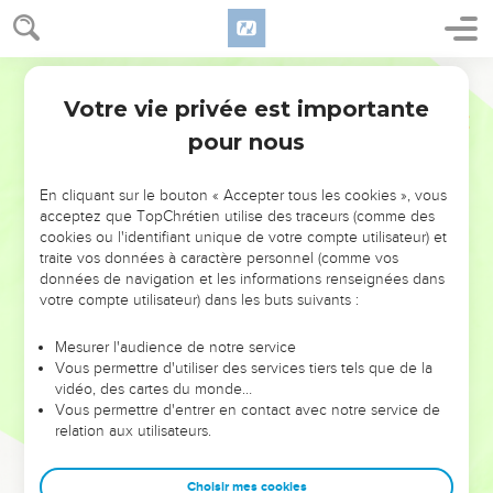
Votre vie privée est importante
pour nous
NE MANQUEZ PAS L’ÉVÉNEMENT
En cliquant sur le bouton « Accepter tous les cookies », vous
DE L’ANNÉE !
acceptez que TopChrétien utilise des traceurs (comme des
cookies ou l'identifiant unique de votre compte utilisateur) et
ET SI LEURS ERREURS POUVAIENT VOUS ÉVITER LES
traite vos données à caractère personnel (comme vos
VOTRES ?
données de navigation et les informations renseignées dans
votre compte utilisateur) dans les buts suivants :
On admire souvent les leaders pour leurs réussites, leur impact,
leur foi ou leur vision. Mais on voit moins les doutes, les erreurs
Mesurer l'audience de notre service
Vous permettre d'utiliser des services tiers tels que de la
et les saisons difficiles qu'ils ont traversés, alors même que ce
vidéo, des cartes du monde…
sont elles qui les ont façonnés.
Vous permettre d'entrer en contact avec notre service de
relation aux utilisateurs.
Dans cette conférence, leaders, entrepreneurs, et responsables
reviennent sur les erreurs marquantes de leur parcours et les
clés pour avancer avec plus de sagesse afin que leurs erreurs
Choisir mes cookies