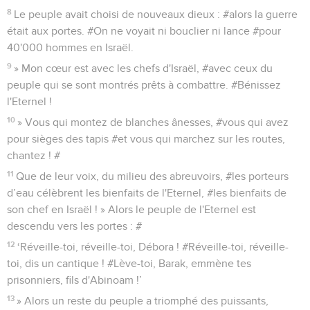
8
Le peuple avait choisi de nouveaux dieux : #alors la guerre
était aux portes. #On ne voyait ni bouclier ni lance #pour
40'000 hommes en Israël.
9
» Mon cœur est avec les chefs d'Israël, #avec ceux du
peuple qui se sont montrés prêts à combattre. #Bénissez
l'Eternel !
10
» Vous qui montez de blanches ânesses, #vous qui avez
pour sièges des tapis #et vous qui marchez sur les routes,
chantez ! #
11
Que de leur voix, du milieu des abreuvoirs, #les porteurs
d’eau célèbrent les bienfaits de l'Eternel, #les bienfaits de
son chef en Israël ! » Alors le peuple de l'Eternel est
descendu vers les portes : #
12
‘Réveille-toi, réveille-toi, Débora ! #Réveille-toi, réveille-
toi, dis un cantique ! #Lève-toi, Barak, emmène tes
prisonniers, fils d'Abinoam !’
13
» Alors un reste du peuple a triomphé des puissants,