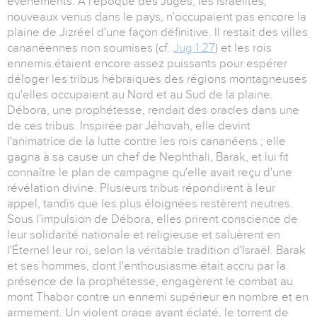
événements. A l'époque des Juges, les Israélites,
nouveaux venus dans le pays, n'occupaient pas encore la
plaine de Jizréel d'une façon définitive. Il restait des villes
cananéennes non soumises (cf.
Jug 1:27
) et les rois
ennemis étaient encore assez puissants pour espérer
déloger les tribus hébraïques des régions montagneuses
qu'elles occupaient au Nord et au Sud de la plaine.
Débora, une prophétesse, rendait des oracles dans une
de ces tribus. Inspirée par Jéhovah, elle devint
l'animatrice de la lutte contre les rois cananéens ; elle
gagna à sa cause un chef de Nephthali, Barak, et lui fit
connaître le plan de campagne qu'elle avait reçu d'une
révélation divine. Plusieurs tribus répondirent à leur
appel, tandis que les plus éloignées restèrent neutres.
Sous l'impulsion de Débora, elles prirent conscience de
leur solidarité nationale et religieuse et saluèrent en
l'Éternel leur roi, selon la véritable tradition d'Israël. Barak
et ses hommes, dont l'enthousiasme était accru par la
présence de la prophétesse, engagèrent le combat au
mont Thabor contre un ennemi supérieur en nombre et en
armement. Un violent orage ayant éclaté, le torrent de