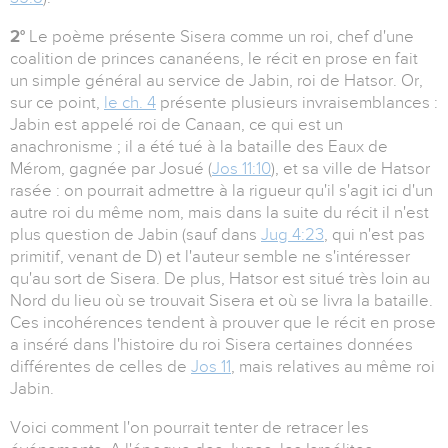
2°
Le poème présente Sisera comme un roi, chef d'une
coalition de princes cananéens, le récit en prose en fait
un simple général au service de Jabin, roi de Hatsor. Or,
sur ce point,
le ch. 4
présente plusieurs invraisemblances :
Jabin est appelé roi de Canaan, ce qui est un
anachronisme ; il a été tué à la bataille des Eaux de
Mérom, gagnée par Josué (
Jos 11:10
), et sa ville de Hatsor
rasée : on pourrait admettre à la rigueur qu'il s'agit ici d'un
autre roi du même nom, mais dans la suite du récit il n'est
plus question de Jabin (sauf dans
Jug 4:23
, qui n'est pas
primitif, venant de D) et l'auteur semble ne s'intéresser
qu'au sort de Sisera. De plus, Hatsor est situé très loin au
Nord du lieu où se trouvait Sisera et où se livra la bataille.
Ces incohérences tendent à prouver que le récit en prose
a inséré dans l'histoire du roi Sisera certaines données
différentes de celles de
Jos 11
, mais relatives au même roi
Jabin.
Voici comment l'on pourrait tenter de retracer les