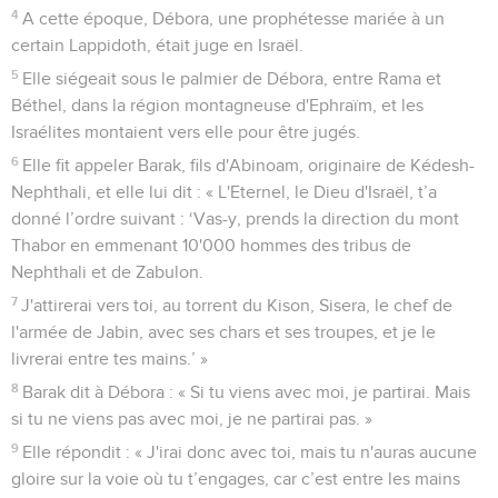
4
A cette époque, Débora, une prophétesse mariée à un
certain Lappidoth, était juge en Israël.
5
Elle siégeait sous le palmier de Débora, entre Rama et
Béthel, dans la région montagneuse d'Ephraïm, et les
Israélites montaient vers elle pour être jugés.
6
Elle fit appeler Barak, fils d'Abinoam, originaire de Kédesh-
Nephthali, et elle lui dit : « L'Eternel, le Dieu d'Israël, t’a
donné l’ordre suivant : ‘Vas-y, prends la direction du mont
Thabor en emmenant 10'000 hommes des tribus de
Nephthali et de Zabulon.
7
J'attirerai vers toi, au torrent du Kison, Sisera, le chef de
l'armée de Jabin, avec ses chars et ses troupes, et je le
livrerai entre tes mains.’ »
8
Barak dit à Débora : « Si tu viens avec moi, je partirai. Mais
si tu ne viens pas avec moi, je ne partirai pas. »
9
Elle répondit : « J'irai donc avec toi, mais tu n'auras aucune
gloire sur la voie où tu t’engages, car c’est entre les mains