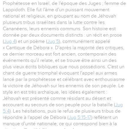
Prophétesse en Israël, de l'époque des Juges ; femme de
Lappidoth. Elle fut l'âme d'un puissant mouvement
national et religieux, en groupant au nom de Jéhovah
plusieurs tribus israélites dans la lutte contre les
Cananéens, leurs ennemis communs. Son histoire est
donnée par deux documents distincts : un récit en prose
(
Jug 4
) et un poème (
Jug 5
), communément appelé
« Cantique de Débora ». D'après la majorité des critiques,
ce dernier morceau est fort ancien, contemporain des
événements qu'il relate, et se trouve être ainsi un des
plus vieux écrits bibliques que nous possédions. C'est un
chant de guerre triomphal évoquant l'appel aux armes
lancé par la prophétesse et célébrant avec enthousiasme
la victoire de Jéhovah sur les ennemis de son peuple. Le
style en est très archaïque, les idées également :
Jéhovah est présenté comme résidant au désert et
accourant au secours de son peuple pour la bataille (
Jug
5:4
). Les hésitations, puis le refus de plusieurs tribus de
répondre à l'appel de Débora (
Jug 5:15-17
) reflètent un
manque d'unité nationale, ce qui correspond bien à la