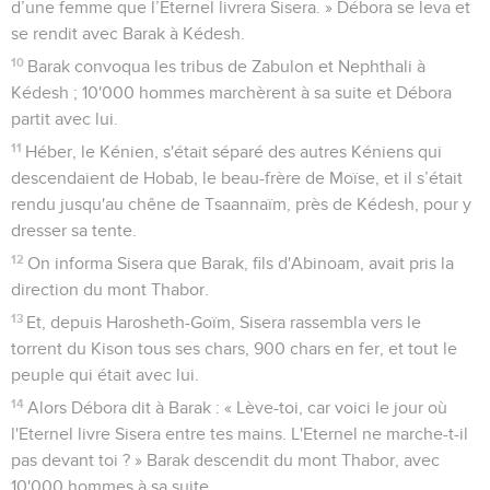
d’une femme que l’Eternel livrera Sisera. » Débora se leva et
se rendit avec Barak à Kédesh.
10
Barak convoqua les tribus de Zabulon et Nephthali à
Kédesh ; 10'000 hommes marchèrent à sa suite et Débora
partit avec lui.
11
Héber, le Kénien, s'était séparé des autres Kéniens qui
descendaient de Hobab, le beau-frère de Moïse, et il s’était
rendu jusqu'au chêne de Tsaannaïm, près de Kédesh, pour y
dresser sa tente.
12
On informa Sisera que Barak, fils d'Abinoam, avait pris la
direction du mont Thabor.
13
Et, depuis Harosheth-Goïm, Sisera rassembla vers le
torrent du Kison tous ses chars, 900 chars en fer, et tout le
peuple qui était avec lui.
14
Alors Débora dit à Barak : « Lève-toi, car voici le jour où
l'Eternel livre Sisera entre tes mains. L'Eternel ne marche-t-il
pas devant toi ? » Barak descendit du mont Thabor, avec
10'000 hommes à sa suite.