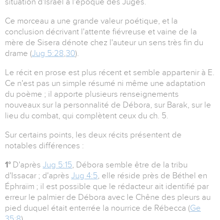
situation d'Israël à l'époque des Juges.
Ce morceau a une grande valeur poétique, et la
conclusion décrivant l'attente fiévreuse et vaine de la
mère de Sisera dénote chez l'auteur un sens très fin du
drame (
Jug 5:28
,
30
).
Le récit en prose est plus récent et semble appartenir à E.
Ce n'est pas un simple résumé ni même une adaptation
du poème ; il apporte plusieurs renseignements
nouveaux sur la personnalité de Débora, sur Barak, sur le
lieu du combat, qui complètent ceux du ch. 5.
Sur certains points, les deux récits présentent de
notables différences :
1°
D'après
Jug 5:15
, Débora semble être de la tribu
d'Issacar ; d'après
Jug 4:5
, elle réside près de Béthel en
Éphraïm ; il est possible que le rédacteur ait identifié par
erreur le palmier de Débora avec le Chêne des pleurs au
pied duquel était enterrée la nourrice de Rébecca (
Ge
35:8
).