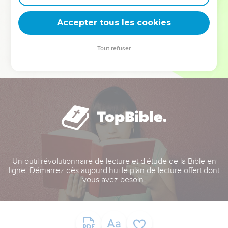
deviennent vos tremplins. Que vous guidiez un ministère, une
équipe, un groupe ou une famille, leur expérience est faite
Accepter tous les cookies
pour vous.
Tout refuser
Je découvre l’événement
Un outil révolutionnaire de lecture et d'étude de la Bible en
ligne. Démarrez dès aujourd'hui le plan de lecture offert dont
vous avez besoin.