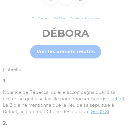
TopChrétien
TopBible
Entrée de dictionnaire
DÉBORA
Voir les versets relatifs
(=abeille).
1.
Nourrice de Rébecca, qu'elle accompagna quand sa
maîtresse quitta sa famille pour épouser Isaac (
Ge 24:59
).
La Bible ne mentionne que le lieu de sa sépulture à
Béthel, au pied du « Chêne des pleurs » (
Ge 35:8
).
2.