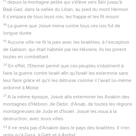
17
depuis la montagne pelée qui s'élève vers Séir jusqu'à
Baal-Gad, dans la vallée du Liban, au pied du mont Hermon.
Il s’empara de tous leurs rois, les frappa et les fit mourir.
18
La guerre que Josué mena contre tous ces rois fut de
longue durée.
19
Aucune ville ne fit la paix avec les Israélites, à l’exception
de Gabaon, qui était habitée par les Héviens. Ils les prirent
toutes en combattant.
20
En effet, l'Eternel permit que ces peuples s'obstinent à
faire la guerre contre Israël afin qu'Israël les extermine sans
leur faire grâce et qu'il les détruise comme il l'avait lui-même
ordonné à Moïse.
21
A la même époque, Josué alla exterminer les Anakim des
montagnes d'Hébron, de Debir, d'Anab, de toutes les régions
montagneuses de Juda et d'Israël. Josué les voua à la
destruction, avec leurs villes.
22
Il ne resta pas d'Anakim dans le pays des Israélites. Il n'en
resta qu'à Gaza, à Gath et à Asdod.