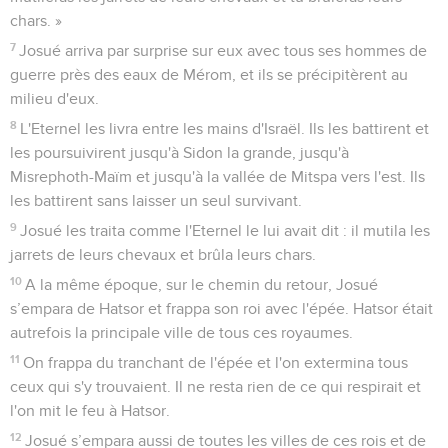
chars. »
7
Josué arriva par surprise sur eux avec tous ses hommes de
guerre près des eaux de Mérom, et ils se précipitèrent au
milieu d'eux.
8
L'Eternel les livra entre les mains d'Israël. Ils les battirent et
les poursuivirent jusqu'à Sidon la grande, jusqu'à
Misrephoth-Maïm et jusqu'à la vallée de Mitspa vers l'est. Ils
les battirent sans laisser un seul survivant.
9
Josué les traita comme l'Eternel le lui avait dit : il mutila les
jarrets de leurs chevaux et brûla leurs chars.
10
A la même époque, sur le chemin du retour, Josué
s’empara de Hatsor et frappa son roi avec l'épée. Hatsor était
autrefois la principale ville de tous ces royaumes.
11
On frappa du tranchant de l'épée et l'on extermina tous
ceux qui s'y trouvaient. Il ne resta rien de ce qui respirait et
l'on mit le feu à Hatsor.
12
Josué s’empara aussi de toutes les villes de ces rois et de