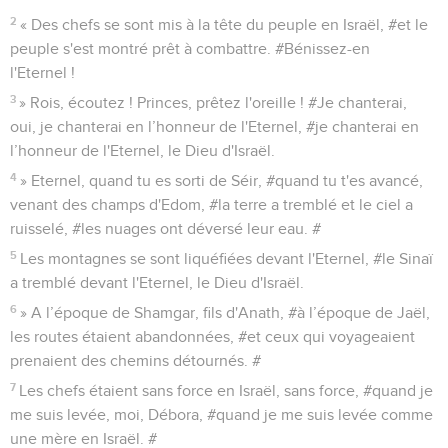
2
« Des chefs se sont mis à la tête du peuple en Israël, #et le
peuple s'est montré prêt à combattre. #Bénissez-en
l'Eternel !
3
» Rois, écoutez ! Princes, prêtez l'oreille ! #Je chanterai,
oui, je chanterai en l’honneur de l'Eternel, #je chanterai en
l’honneur de l'Eternel, le Dieu d'Israël.
4
» Eternel, quand tu es sorti de Séir, #quand tu t'es avancé,
venant des champs d'Edom, #la terre a tremblé et le ciel a
ruisselé, #les nuages ont déversé leur eau. #
5
Les montagnes se sont liquéfiées devant l'Eternel, #le Sinaï
a tremblé devant l'Eternel, le Dieu d'Israël.
6
» A l’époque de Shamgar, fils d'Anath, #à l’époque de Jaël,
les routes étaient abandonnées, #et ceux qui voyageaient
prenaient des chemins détournés. #
7
Les chefs étaient sans force en Israël, sans force, #quand je
me suis levée, moi, Débora, #quand je me suis levée comme
une mère en Israël. #