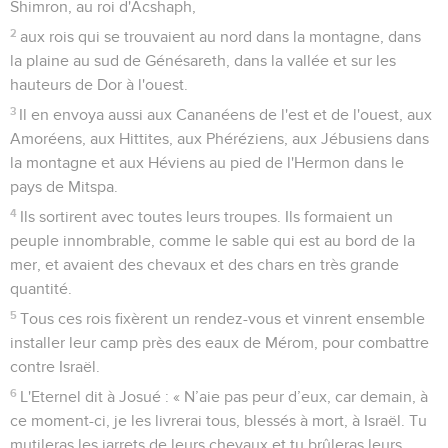
Shimron, au roi d'Acshaph,
2
aux rois qui se trouvaient au nord dans la montagne, dans
la plaine au sud de Génésareth, dans la vallée et sur les
hauteurs de Dor à l'ouest.
3
Il en envoya aussi aux Cananéens de l'est et de l'ouest, aux
Amoréens, aux Hittites, aux Phéréziens, aux Jébusiens dans
la montagne et aux Héviens au pied de l'Hermon dans le
pays de Mitspa.
4
Ils sortirent avec toutes leurs troupes. Ils formaient un
peuple innombrable, comme le sable qui est au bord de la
mer, et avaient des chevaux et des chars en très grande
quantité.
5
Tous ces rois fixèrent un rendez-vous et vinrent ensemble
installer leur camp près des eaux de Mérom, pour combattre
contre Israël.
6
L'Eternel dit à Josué : « N’aie pas peur d’eux, car demain, à
ce moment-ci, je les livrerai tous, blessés à mort, à Israël. Tu
mutileras les jarrets de leurs chevaux et tu brûleras leurs