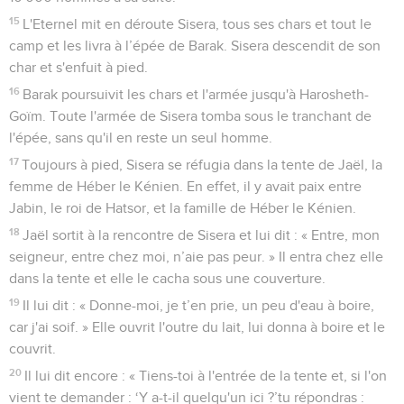
15
L'Eternel mit en déroute Sisera, tous ses chars et tout le
camp et les livra à l’épée de Barak. Sisera descendit de son
char et s'enfuit à pied.
16
Barak poursuivit les chars et l'armée jusqu'à Harosheth-
Goïm. Toute l'armée de Sisera tomba sous le tranchant de
l'épée, sans qu'il en reste un seul homme.
17
Toujours à pied, Sisera se réfugia dans la tente de Jaël, la
femme de Héber le Kénien. En effet, il y avait paix entre
Jabin, le roi de Hatsor, et la famille de Héber le Kénien.
18
Jaël sortit à la rencontre de Sisera et lui dit : « Entre, mon
seigneur, entre chez moi, n’aie pas peur. » Il entra chez elle
dans la tente et elle le cacha sous une couverture.
19
Il lui dit : « Donne-moi, je t’en prie, un peu d'eau à boire,
car j'ai soif. » Elle ouvrit l'outre du lait, lui donna à boire et le
couvrit.
20
Il lui dit encore : « Tiens-toi à l'entrée de la tente et, si l'on
vient te demander : ‘Y a-t-il quelqu'un ici ?’tu répondras :