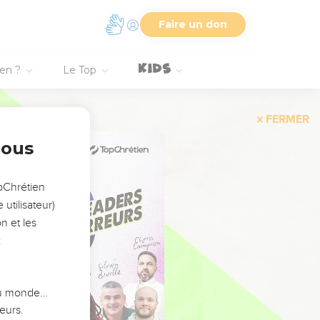
Faire un don
ien ?
Le Top
FERMER
nous
opChrétien
utilisateur)
n et les
:
 du monde…
eurs.