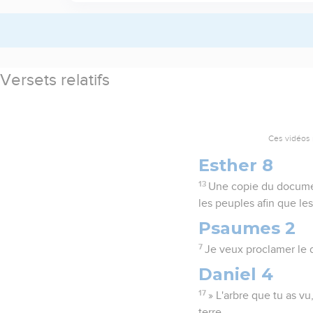
Versets relatifs
Ces vidéos 
Esther 8
13
Une copie du documen
les peuples afin que le
Psaumes 2
7
Je veux proclamer le dé
Daniel 4
17
» L'arbre que tu as vu
terre,