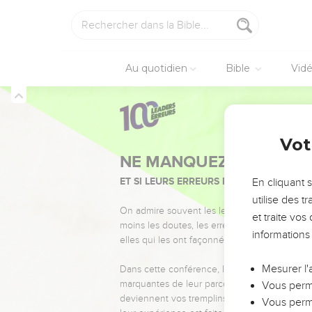
Au quotidien
Bible
Vid
Vot
NE MANQUEZ PAS L’ÉVÉ
ET SI LEURS ERREURS POUVAIENT VOUS 
En cliquant 
utilise des 
On admire souvent les leaders pour leurs réussi
et traite vo
moins les doutes, les erreurs et les saisons di
informations
elles qui les ont façonnés.
Mesurer l'
Dans cette conférence, leaders, entrepreneur
marquantes de leur parcours et les clés pour
Vous perme
deviennent vos tremplins. Que vous guidiez 
Vous perme