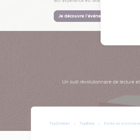
leur expérience est faite pour vous.
Je découvre l’événement
Un outil révolutionnaire de lecture e
TopChrétien
TopBible
Entrée de dictionnaire