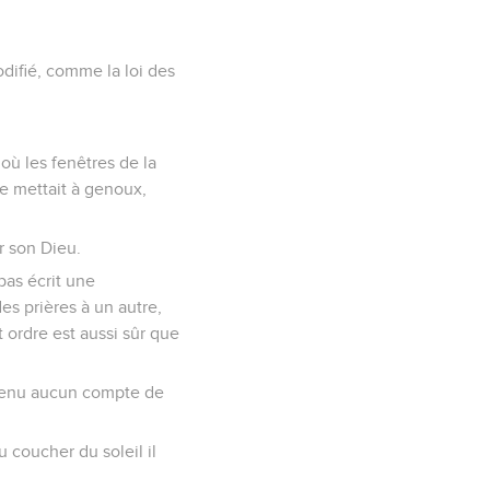
modifié, comme la loi des
 où les fenêtres de la
se mettait à genoux,
r son Dieu.
 pas écrit une
es prières à un autre,
t ordre est aussi sûr que
'a tenu aucun compte de
au coucher du soleil il