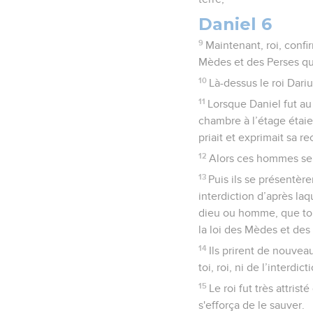
Daniel 6
9
Maintenant, roi, confir
Mèdes et des Perses qui
10
Là-dessus le roi Dariu
11
Lorsque Daniel fut au 
chambre à l’étage étaien
priait et exprimait sa r
12
Alors ces hommes se p
13
Puis ils se présentèren
interdiction d’après laq
dieu ou homme, que toi, 
la loi des Mèdes et des 
14
Ils prirent de nouveau
toi, roi, ni de l’interdict
15
Le roi fut très attrist
s'efforça de le sauver.