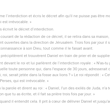
me l’interdiction et écris le décret afin qu'il ne puisse pas être 
 est irrévocable. »
s écrivit le décret d’interdiction.
courant de la rédaction de ce décret, il se retira dans sa maison,
t ouvertes dans la direction de Jérusalem. Trois fois par jour il 
econnaissance à son Dieu, tout comme il le faisait avant.
récipitèrent et trouvèrent Daniel en train de prier et de supplie
t devant le roi et lui parlèrent de l’interdiction royale : « N'as-tu
uelle toute personne qui, dans l'espace de 30 jours, adresserait d
roi, serait jetée dans la fosse aux lions ? » Le roi répondit : « Ce
Perses, qui est irrévocable. »
 la parole et dirent au roi : « Daniel, l'un des exilés de Juda, n
ion que tu as écrite, et il fait sa prière trois fois par jour. »
é quand il entendit cela. Il prit à cœur de délivrer Daniel et jusqu'