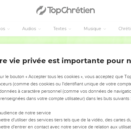
éos
Audios
Textes
Musique
Chrét
re vie privée est importante pour 
NEMENT DE L’ANNÉE !
ÉVITER LES VOTRES ?
sur le bouton « Accepter tous les cookies », vous acceptez que T
traceurs (comme des cookies ou l'identifiant unique de votre compte 
tes, leur impact, leur foi ou leur vision. Mais on voit
s données à caractère personnel (comme vos données de navigatio
fficiles qu'ils ont traversés, alors même que ce sont
 renseignées dans votre compte utilisateur) dans les buts suivants 
audience de notre service
s, et responsables reviennent sur les erreurs
 avancer avec plus de sagesse afin que leurs erreurs
ttre d'utiliser des services tiers tels que de la vidéo, des cartes
un ministère, une équipe, un groupe ou une famille,
ttre d'entrer en contact avec notre service de relation aux utilisat