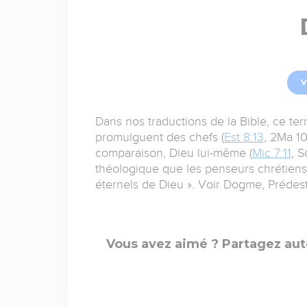
V
Dans nos traductions de la Bible, ce ter
promulguent des chefs (
Est 8:13
, 2Ma 10
comparaison, Dieu lui-même (
Mic 7:11
, S
théologique que les penseurs chrétiens o
éternels de Dieu ». Voir Dogme, Prédest
Vous avez aimé ? Partagez aut