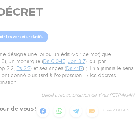
DÉCRET
oir les versets relatifs
me désigne une loi ou un édit (voir ce mot) que
:8), un monarque (
Da 6:9-15
,
Jon 3:7
), ou, par
op 2:2,
Ps 2:7
) et ses anges (
Da 4:17
) ; il n'a jamais le sens
nt donné plus tard à l'expression : « les décrets
ination.
Utilisé avec autorisation de Yves PETRAKIAN
our de vous !
6
PARTAGES