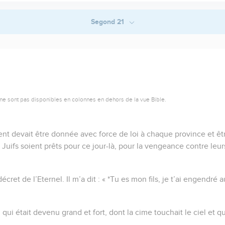
Segond 21
ne sont pas disponibles en colonnes en dehors de la vue Bible.
t devait être donnée avec force de loi à chaque province et ê
s Juifs soient prêts pour ce jour-là, pour la vengeance contre leu
cret de l’Eternel. Il m’a dit : « *Tu es mon fils, je t’ai engendré a
, qui était devenu grand et fort, dont la cime touchait le ciel et q