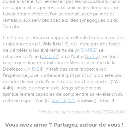
durée à la fête. On ne cessait pas les occupations, mais
on supprimait les jeûnes, on illuminait les demeures, on
faisait bonne chère et l'on se rendait, avec palmes et
rameaux, aux services spéciaux des synagogues ou du
Temple.
La fête de la Dédicace rappelle celle de la récolte ou des
« tabernacles » (cf. 2Ma 10:6 1:9), et il n'est pas très facile
de démêler si les événements de
Jn 9:1-10:21
se
rattachent à l'une (
Jn 10:22
) ou à l'autre (
Jn 7:2
) ; en tout
cas, la question des Juifs sur le Messie, à la fête de la
Dédicace (
Jn 10:24
), n'était pas sans rapport avec
l'espérance juive, « attendant qu'il parût un prophète pour
décider du sort » de l'ancien autel des holocaustes (1Ma
4:46) ; mais les ennemis de Jésus n'étaient pas
spirituellement capables de comprendre sa révélation du
culte en esprit. Voir (cf.
Jn 2:19
4:21
) Fêtes, 4.
et suivants
Utilisé avec autorisation de Yves PETRAKIAN
Vous avez aimé ? Partagez autour de vous !