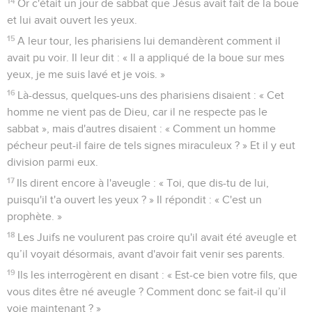
14
Or c'était un jour de sabbat que Jésus avait fait de la boue
et lui avait ouvert les yeux.
15
A leur tour, les pharisiens lui demandèrent comment il
avait pu voir. Il leur dit : « Il a appliqué de la boue sur mes
yeux, je me suis lavé et je vois. »
16
Là-dessus, quelques-uns des pharisiens disaient : « Cet
homme ne vient pas de Dieu, car il ne respecte pas le
sabbat », mais d'autres disaient : « Comment un homme
pécheur peut-il faire de tels signes miraculeux ? » Et il y eut
division parmi eux.
17
Ils dirent encore à l'aveugle : « Toi, que dis-tu de lui,
puisqu'il t'a ouvert les yeux ? » Il répondit : « C'est un
prophète. »
18
Les Juifs ne voulurent pas croire qu'il avait été aveugle et
qu’il voyait désormais, avant d'avoir fait venir ses parents.
19
Ils les interrogèrent en disant : « Est-ce bien votre fils, que
vous dites être né aveugle ? Comment donc se fait-il qu’il
voie maintenant ? »