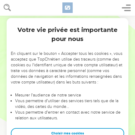
Votre vie privée est importante
pour nous
NE MANQUEZ PAS L’ÉVÉNEMENT
En cliquant sur le bouton « Accepter tous les cookies », vous
DE L’ANNÉE !
acceptez que TopChrétien utilise des traceurs (comme des
cookies ou l'identifiant unique de votre compte utilisateur) et
ET SI LEURS ERREURS POUVAIENT VOUS ÉVITER LES
traite vos données à caractère personnel (comme vos
VOTRES ?
données de navigation et les informations renseignées dans
votre compte utilisateur) dans les buts suivants :
On admire souvent les leaders pour leurs réussites, leur impact,
leur foi ou leur vision. Mais on voit moins les doutes, les erreurs
Mesurer l'audience de notre service
Vous permettre d'utiliser des services tiers tels que de la
et les saisons difficiles qu'ils ont traversés, alors même que ce
vidéo, des cartes du monde…
sont elles qui les ont façonnés.
Vous permettre d'entrer en contact avec notre service de
relation aux utilisateurs.
Dans cette conférence, leaders, entrepreneurs, et responsables
reviennent sur les erreurs marquantes de leur parcours et les
clés pour avancer avec plus de sagesse afin que leurs erreurs
Choisir mes cookies