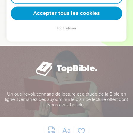
deviennent vos tremplins. Que vous guidiez un ministère, une
équipe, un groupe ou une famille, leur expérience est faite
Accepter tous les cookies
pour vous.
Tout refuser
Je découvre l’événement
Un outil révolutionnaire de lecture et d'étude de la Bible en
ligne. Démarrez dès aujourd'hui le plan de lecture offert dont
vous avez besoin.