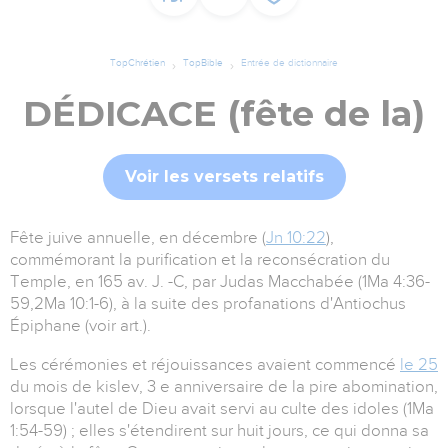
TopChrétien
TopBible
Entrée de dictionnaire
DÉDICACE (fête de la)
Voir les versets relatifs
Fête juive annuelle, en décembre (
Jn 10:22
),
commémorant la purification et la reconsécration du
Temple, en 165 av. J. -C, par Judas Macchabée (1Ma 4:36-
59,2Ma 10:1-6), à la suite des profanations d'Antiochus
Épiphane (voir art.).
Les cérémonies et réjouissances avaient commencé
le 25
du mois de kislev, 3 e anniversaire de la pire abomination,
lorsque l'autel de Dieu avait servi au culte des idoles (1Ma
1:54-59) ; elles s'étendirent sur huit jours, ce qui donna sa