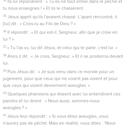
34
Ils lui répondirent : « Tu es né tout entier dans le péché et
tu nous enseignes ! » Et ils le chassèrent.
35
Jésus apprit qu'ils l'avaient chassé. L’ayant rencontré, il
[lui] dit : « Crois-tu au Fils de Dieu ? »
36
Il répondit : « Et qui est-il, Seigneur, afin que je croie en
lui ? »
37
« Tu l'as vu, lui dit Jésus, et celui qui te parle, c'est lui. »
38
Alors il dit : « Je crois, Seigneur. » Et il se prosterna devant
lui.
39
Puis Jésus dit : « Je suis venu dans ce monde pour un
jugement, pour que ceux qui ne voient pas voient et pour
que ceux qui voient deviennent aveugles. »
40
Quelques pharisiens qui étaient avec lui entendirent ces
paroles et lui dirent : « Nous aussi, sommes-nous
aveugles ? »
41
Jésus leur répondit : « Si vous étiez aveugles, vous
n'auriez pas de péché. Mais en réalité, vous dites : ‘Nous