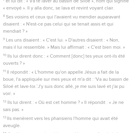
et lui dit : « Va te laver au bassin de Siloé », nom qui signifie
« envoyé ». Il y alla donc, se lava et revint voyant clair.
8
Ses voisins et ceux qui l'avaient vu mendier auparavant
disaient : « N'est-ce pas celui qui se tenait assis et qui
mendiait ? »
9
Les uns disaient : « C'est lui. » D'autres disaient : « Non,
mais il lui ressemble. » Mais lui affirmait : « C'est bien moi. »
10
Ils lui dirent donc : « Comment [donc] tes yeux ont-ils été
ouverts ? »
11
Il répondit : « L'homme qu'on appelle Jésus a fait de la
boue, l'a appliquée sur mes yeux et m'a dit : ‘Va au bassin de
Siloé et lave-toi.’J'y suis donc allé, je me suis lavé et j'ai pu
voir. »
12
Ils lui dirent : « Où est cet homme ? » Il répondit : « Je ne
sais pas. »
13
Ils menèrent vers les pharisiens l'homme qui avait été
aveugle.