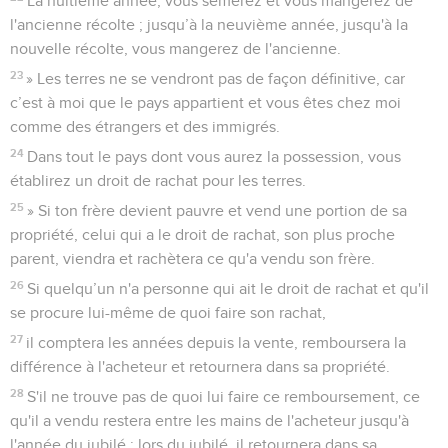
La huitième année, vous sèmerez et vous mangerez de
l'ancienne récolte ; jusqu’à la neuvième année, jusqu'à la
nouvelle récolte, vous mangerez de l'ancienne.
23
» Les terres ne se vendront pas de façon définitive, car
c’est à moi que le pays appartient et vous êtes chez moi
comme des étrangers et des immigrés.
24
Dans tout le pays dont vous aurez la possession, vous
établirez un droit de rachat pour les terres.
25
» Si ton frère devient pauvre et vend une portion de sa
propriété, celui qui a le droit de rachat, son plus proche
parent, viendra et rachètera ce qu'a vendu son frère.
26
Si quelqu’un n'a personne qui ait le droit de rachat et qu'il
se procure lui-même de quoi faire son rachat,
27
il comptera les années depuis la vente, remboursera la
différence à l'acheteur et retournera dans sa propriété.
28
S'il ne trouve pas de quoi lui faire ce remboursement, ce
qu'il a vendu restera entre les mains de l'acheteur jusqu'à
l'année du jubilé ; lors du jubilé, il retournera dans sa