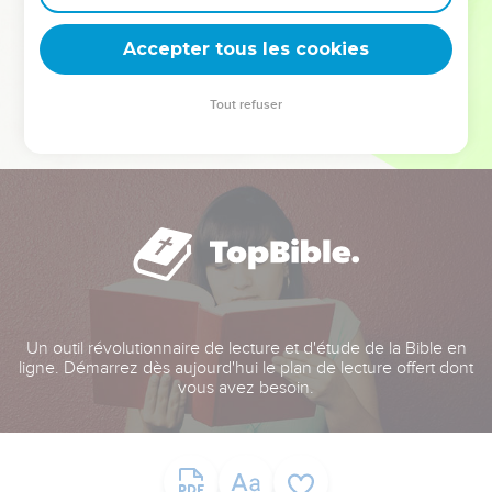
deviennent vos tremplins. Que vous guidiez un ministère, une
équipe, un groupe ou une famille, leur expérience est faite
Accepter tous les cookies
pour vous.
Tout refuser
Je découvre l’événement
Un outil révolutionnaire de lecture et d'étude de la Bible en
ligne. Démarrez dès aujourd'hui le plan de lecture offert dont
vous avez besoin.