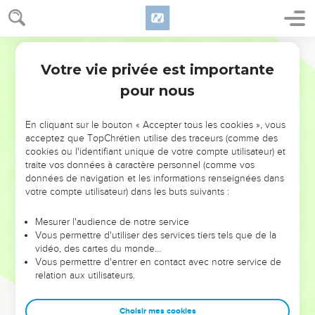
Votre vie privée est importante
pour nous
NE MANQUEZ PAS L’ÉVÉNEMENT
En cliquant sur le bouton « Accepter tous les cookies », vous
DE L’ANNÉE !
acceptez que TopChrétien utilise des traceurs (comme des
cookies ou l'identifiant unique de votre compte utilisateur) et
ET SI LEURS ERREURS POUVAIENT VOUS ÉVITER LES
traite vos données à caractère personnel (comme vos
VOTRES ?
données de navigation et les informations renseignées dans
votre compte utilisateur) dans les buts suivants :
On admire souvent les leaders pour leurs réussites, leur impact,
leur foi ou leur vision. Mais on voit moins les doutes, les erreurs
Mesurer l'audience de notre service
Vous permettre d'utiliser des services tiers tels que de la
et les saisons difficiles qu'ils ont traversés, alors même que ce
vidéo, des cartes du monde…
sont elles qui les ont façonnés.
Vous permettre d'entrer en contact avec notre service de
relation aux utilisateurs.
Dans cette conférence, leaders, entrepreneurs, et responsables
reviennent sur les erreurs marquantes de leur parcours et les
clés pour avancer avec plus de sagesse afin que leurs erreurs
Choisir mes cookies