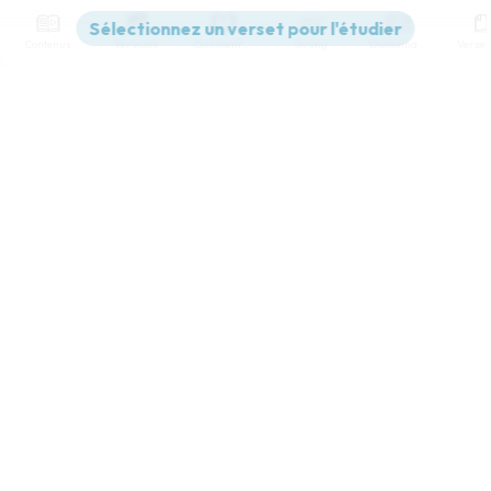
Contenus
Versions
Commentaires
Strong
Dictionnaire
Paramètres de lecture
Afficher les numéros de versets
Mode dyslexique
Désactivé
Simple
Coul
eur
Police d'écriture
Serif
Sans-serif
Taille de texte
Grand
Moyen
Petit