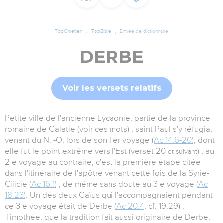
TopChrétien
TopBible
Entrée de dictionnaire
DERBE
Voir les versets relatifs
Petite ville de l'ancienne Lycaonie, partie de la province
romaine de Galatie (voir ces mots) ; saint Paul s'y réfugia,
venant du N. -O, lors de son I er voyage (
Ac 14:6-20
), dont
elle fut le point extrême vers l'Est (verset 20
) ; au
et suivant
2 e voyage au contraire, c'est la première étape citée
dans l'itinéraire de l'apôtre venant cette fois de la Syrie-
Cilicie (
Ac 16:1
) ; de même sans doute au 3 e voyage (
Ac
18:23
). Un des deux Gaïus qui l'accompagnaient pendant
ce 3 e voyage était de Derbe (
Ac 20:4
, cf. 19:29) ;
Timothée, que la tradition fait aussi originaire de Derbe,