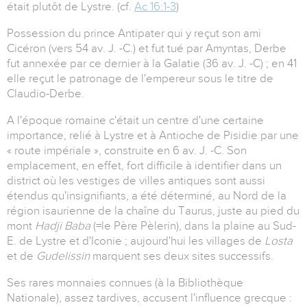
était plutôt de Lystre. (cf.
Ac 16:1-3
)
Possession du prince Antipater qui y reçut son ami
Cicéron (vers 54 av. J. -C.) et fut tué par Amyntas, Derbe
fut annexée par ce dernier à la Galatie (36 av. J. -C) ; en 41
elle reçut le patronage de l'empereur sous le titre de
Claudio-Derbe.
A l'époque romaine c'était un centre d'une certaine
importance, relié à Lystre et à Antioche de Pisidie par une
« route impériale », construite en 6 av. J. -C. Son
emplacement, en effet, fort difficile à identifier dans un
district où les vestiges de villes antiques sont aussi
étendus qu'insignifiants, a été déterminé, au Nord de la
région isaurienne de la chaîne du Taurus, juste au pied du
mont
Hadji Baba
(=le Père Pèlerin), dans la plaine au Sud-
E. de Lystre et d'Iconie ; aujourd'hui les villages de
Losta
et de
Gudelissin
marquent ses deux sites successifs.
Ses rares monnaies connues (à la Bibliothèque
Nationale), assez tardives, accusent l'influence grecque :