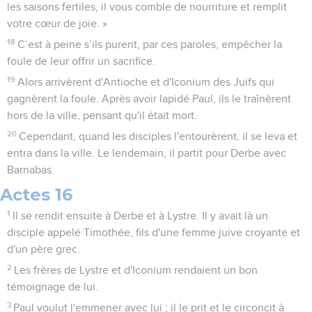
les saisons fertiles, il vous comble de nourriture et remplit
votre cœur de joie. »
18
C’est à peine s’ils purent, par ces paroles, empêcher la
foule de leur offrir un sacrifice.
19
Alors arrivèrent d'Antioche et d'Iconium des Juifs qui
gagnèrent la foule. Après avoir lapidé Paul, ils le traînèrent
hors de la ville, pensant qu'il était mort.
20
Cependant, quand les disciples l'entourèrent, il se leva et
entra dans la ville. Le lendemain, il partit pour Derbe avec
Barnabas.
Actes 16
1
Il se rendit ensuite à Derbe et à Lystre. Il y avait là un
disciple appelé Timothée, fils d'une femme juive croyante et
d'un père grec.
2
Les frères de Lystre et d'Iconium rendaient un bon
témoignage de lui.
3
Paul voulut l'emmener avec lui ; il le prit et le circoncit à