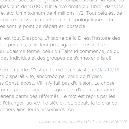
(pas plus de 15.000 sur la rive droite du Tibre), dans les
re, etc. Un maximum de 4 millions 1 /2. Tout cela est de
emières missions chrétiennes. L'apologétique et la
 sont le point de départ et l'obstacle.
 est tout Diaspora. L'histoire de la D. est l'histoire des
t les peuples, mais leur propagande a cessé. Ils se
du judaïsme fermé, celui du Talmud commence, ce qui
des individus et des groupes de s'annexer à Israël.
 on en parle. C'est un terme ecclésiastique (
Jas 1:1
,
1Pi
e disparaît vite, absorbée par celle de l'Église
Const. apost., VIII, n'y fait pas d'allusion. La chose
éforme pour désigner des groupes d'une confession
hériens parmi des réformés. Le mot est repris par les
étranger (au XVIII e siècle) ; et, depuis la tolérance
ontiers ainsi leurs disséminés. An.
Utilisé avec autorisation de Yves PETRAKIAN