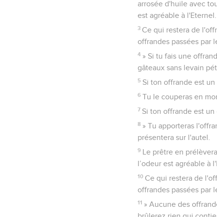
arrosée d'huile avec tou
est agréable à l'Eternel.
3
Ce qui restera de l'of
offrandes passées par le
4
» Si tu fais une offran
gâteaux sans levain pétr
5
Si ton offrande est un 
6
Tu le couperas en morc
7
Si ton offrande est un g
8
» Tu apporteras l'offra
présentera sur l'autel.
9
Le prêtre en prélèvera
l’odeur est agréable à l'
10
Ce qui restera de l'o
offrandes passées par le
11
» Aucune des offrande
brûlerez rien qui conti