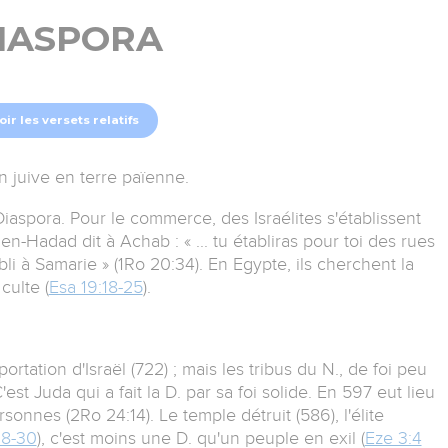
IASPORA
oir les versets relatifs
n juive en terre païenne.
a Diaspora. Pour le commerce, des Israélites s'établissent
-Hadad dit à Achab : « ... tu établiras pour toi des rues
 à Samarie » (1Ro 20:34). En Egypte, ils cherchent la
culte (
Esa 19:18-25
).
ortation d'Israël (722) ; mais les tribus du N., de foi peu
st Juda qui a fait la D. par sa foi solide. En 597 eut lieu
nnes (2Ro 24:14). Le temple détruit (586), l'élite
28-30
), c'est moins une D. qu'un peuple en exil (
Eze 3:4