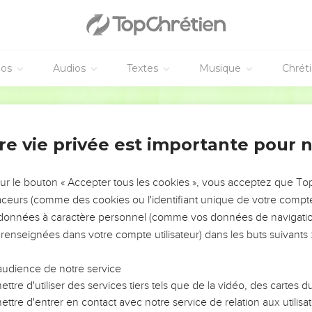
éos
Audios
Textes
Musique
Chrét
re vie privée est importante pour 
NEMENT DE L’ANNÉE !
ÉVITER LES VOTRES ?
sur le bouton « Accepter tous les cookies », vous acceptez que T
traceurs (comme des cookies ou l'identifiant unique de votre compte 
tes, leur impact, leur foi ou leur vision. Mais on voit
s données à caractère personnel (comme vos données de navigatio
fficiles qu'ils ont traversés, alors même que ce sont
 renseignées dans votre compte utilisateur) dans les buts suivants 
audience de notre service
s, et responsables reviennent sur les erreurs
 avancer avec plus de sagesse afin que leurs erreurs
ttre d'utiliser des services tiers tels que de la vidéo, des cartes
un ministère, une équipe, un groupe ou une famille,
ttre d'entrer en contact avec notre service de relation aux utilisat