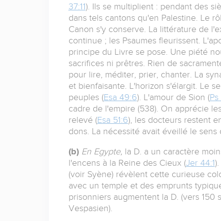
37:11
). Ils se multiplient : pendant des s
dans tels cantons qu'en Palestine. Le rôl
Canon s'y conserve. La littérature de l'ex
continue ; les Psaumes fleurissent. L'ap
principe du Livre se pose. Une piété no
sacrifices ni prêtres. Rien de sacramente
pour lire, méditer, prier, chanter. La syn
et bienfaisante. L'horizon s'élargit. Le se
peuples (
Esa 49:6
). L'amour de Sion (
Ps
cadre de l'empire (538). On apprécie le
relevé (
Esa 51:6
), les docteurs restent 
dons. La nécessité avait éveillé le sens
(b)
En Egypte,
la D. a un caractère moin
l'encens à la Reine des Cieux (
Jer 44:1
)
(voir Syène) révèlent cette curieuse colo
avec un temple et des emprunts typiqu
prisonniers augmentent la D. (vers 150 
Vespasien).