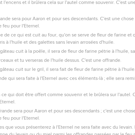
t l'encens et il brûlera cela sur l'autel comme souvenir. C'est un
frande sera pour Aaron et pour ses descendants. C'est une chose 
 feu pour l'Eternel.
de de ce qui est cuit au four, qu'on se serve de fleur de farine et
is à l'huile et des galettes sans levain arrosées d'huile.
gâteau cuit à la poêle, il sera de fleur de farine pétrie à l'huile, s
eaux et tu verseras de l'huile dessus. C'est une offrande.
âteau cuit sur le gril, il sera fait de fleur de farine pétrie à l'huile
nde qui sera faite à l'Eternel avec ces éléments-là ; elle sera remi
 ce qui doit être offert comme souvenir et le brûlera sur l'autel.
Eternel.
ffrande sera pour Aaron et pour ses descendants ; c'est une chose
 feu pour l'Eternel.
s que vous présenterez à l'Eternel ne sera faite avec du levain.
enne du levain ou du miel parmi les offrandes passées par le feu p