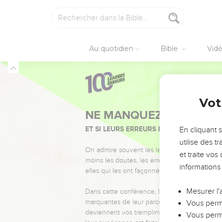
Au quotidien
Bible
Vid
Vot
NE MANQUEZ PAS L’ÉVÉ
ET SI LEURS ERREURS POUVAIENT VOUS 
En cliquant 
utilise des 
On admire souvent les leaders pour leurs réussi
et traite vo
moins les doutes, les erreurs et les saisons di
informations
elles qui les ont façonnés.
Mesurer l'
Dans cette conférence, leaders, entrepreneur
marquantes de leur parcours et les clés pour
Vous perme
deviennent vos tremplins. Que vous guidiez 
Vous perme