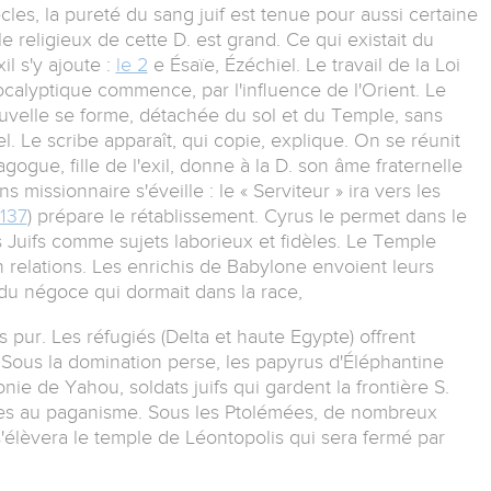
iècles, la pureté du sang juif est tenue pour aussi certaine
e religieux de cette D. est grand. Ce qui existait du
il s'y ajoute :
le 2
e Ésaïe, Ézéchiel. Le travail de la Loi
ocalyptique commence, par l'influence de l'Orient. Le
uvelle se forme, détachée du sol et du Temple, sans
l. Le scribe apparaît, qui copie, explique. On se réunit
agogue, fille de l'exil, donne à la D. son âme fraternelle
ns missionnaire s'éveille : le « Serviteur » ira vers les
 137
) prépare le rétablissement. Cyrus le permet dans le
s Juifs comme sujets laborieux et fidèles. Le Temple
en relations. Les enrichis de Babylone envoient leurs
 du négoce qui dormait dans la race,
s pur. Les réfugiés (Delta et haute Egypte) offrent
. Sous la domination perse, les papyrus d'Éléphantine
nie de Yahou, soldats juifs qui gardent la frontière S.
es au paganisme. Sous les Ptolémées, de nombreux
s'élèvera le temple de Léontopolis qui sera fermé par