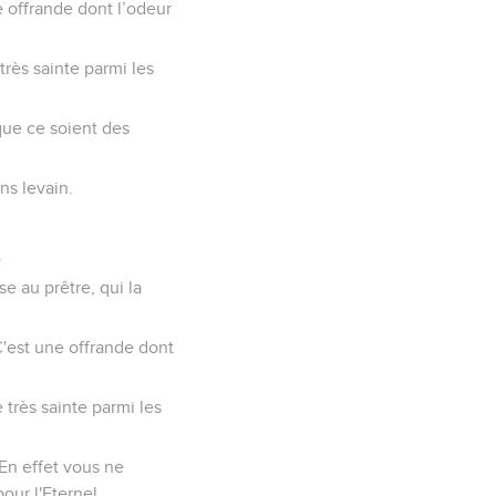
e offrande dont l’odeur
très sainte parmi les
 que ce soient des
ans levain.
.
se au prêtre, qui la
 C'est une offrande dont
 très sainte parmi les
 En effet vous ne
our l'Eternel.