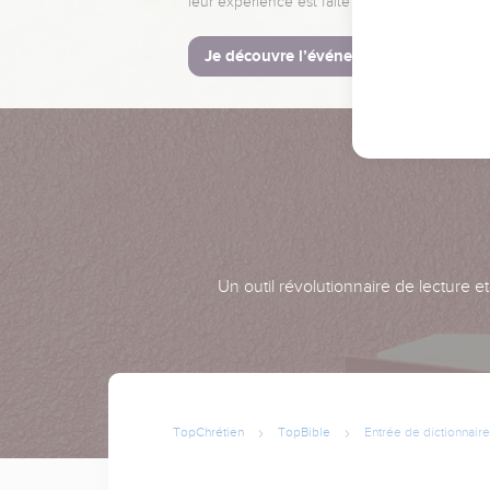
leur expérience est faite pour vous.
Je découvre l’événement
Un outil révolutionnaire de lecture e
TopChrétien
TopBible
Entrée de dictionnaire