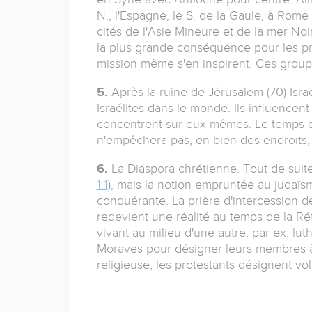
N., l'Espagne, le S. de la Gaule, à Rome 
cités de l'Asie Mineure et de la mer Noi
la plus grande conséquence pour les pr
mission même s'en inspirent. Ces groupes
5.
Après la ruine de Jérusalem (70) Israël
Israélites dans le monde. Ils influencen
concentrent sur eux-mêmes. Le temps 
n'empêchera pas, en bien des endroits, 
6.
La Diaspora chrétienne. Tout de suite
1:1
), mais la notion empruntée au judaïsm
conquérante. La prière d'intercession des 
redevient une réalité au temps de la R
vivant au milieu d'une autre, par ex. lut
Moraves pour désigner leurs membres à l'
religieuse, les protestants désignent vol