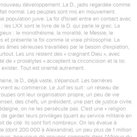
: nouveau développement. La D., jadis regardée comme
 fait normal. Les peuples sont mis en mouvement.
e population juive. La foi d'Israël entre en contact avec
: les LXX sont le livre de la D. qui parle le grec. La
ieux : le monothéisme, la moralité, le Messie, le
s et présente la foi comme la vraie philosophie. La
es âmes sérieuses travaillées par le besoin d'expiation,
rtout. Les uns restent des « craignant Dieu », avec
é de « prosélytes » acceptent la circoncision et la loi.
exister. Tout est orienté autrement.
ine, la D., déjà vaste, s'épanouit. Les barrières
uvrent au commerce. Le Juif les suit : un réseau de
roupes ont leur organisation propre, un peu de vie
seil, des chefs, un président, une part de justice civile.
édaigne, on ne les persécute pas. C'est une « religion
t de garder leurs privilèges (quant au service militaire en
oit de cité. Ils sont fort nombreux. On les évalue à
te (dont 200.000 à Alexandrie), un peu plus de 1 million
lleurs, beaucoup de groupes compacts dans l'Afrique du