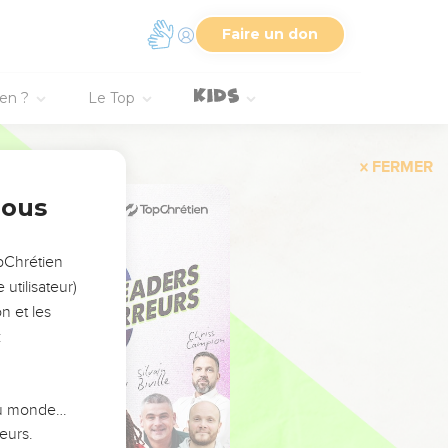
Faire un don
ien ?
Le Top
FERMER
nous
opChrétien
utilisateur)
n et les
:
 du monde…
eurs.