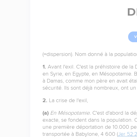
D
V
(=dispersion). Nom donné à la populatio
1.
Avant l'exil. C'est la préhistoire de l
en Syrie, en Egypte, en Mésopotamie. Ben
à Damas, comme mon père en avait établi
sécurité. Ils sont déjà nombreux, ont un 
2.
La crise de l'exil,
(a)
En Mésopotamie.
C'est d'abord la dép
exacte, se fondent dans la population. C'e
une première déportation de 10.000 perso
transportée à Babylone, 4 600 (
Jer 52: