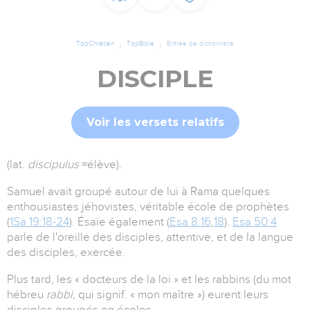
TopChrétien
TopBible
Entrée de dictionnaire
DISCIPLE
Voir les versets relatifs
(lat.
discipulus
=élève).
Samuel avait groupé autour de lui à Rama quelques
enthousiastes jéhovistes, véritable école de prophètes
(
1Sa 19:18-24
). Ésaïe également (
Esa 8:16
,
18
).
Esa 50:4
parle de l'oreille des disciples, attentive, et de la langue
des disciples, exercée.
Plus tard, les « docteurs de la loi » et les rabbins (du mot
hébreu
rabbi,
qui signif. « mon maître ») eurent leurs
disciples groupés en écoles.