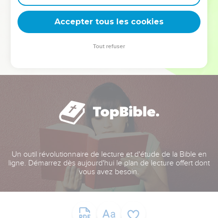
deviennent vos tremplins. Que vous guidiez un ministère, une
équipe, un groupe ou une famille, leur expérience est faite
Accepter tous les cookies
pour vous.
Tout refuser
Je découvre l’événement
Un outil révolutionnaire de lecture et d'étude de la Bible en
ligne. Démarrez dès aujourd'hui le plan de lecture offert dont
vous avez besoin.