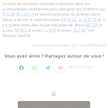
Le nom de disciples subsista longtemps dans les
communautés chrétiennes pour désigner les chrétiens (
Ac
9:10
,
26
16:1
20:1
,
7
) et devint synonyme du chrétien dont
Jésus a donné la caractéristique (
Mt 16:24
,
Jn 13:35
15:8
). Il
y a quatre listes des douze disciples de Jésus (
Mr 3:16
et
,
Mt 10:2
,
Lu 6:13
,
Ac 1:13
). Voir
suivant
et suivant
et suivant
Docteur, Apôtre.
Utilisé avec autorisation de Yves PETRAKIAN
Vous avez aimé ? Partagez autour de vous !
26
PARTAGES