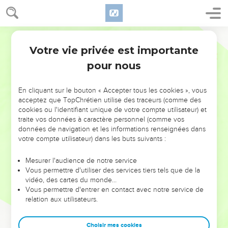
Votre vie privée est importante
pour nous
NE MANQUEZ PAS L’ÉVÉNEMENT
En cliquant sur le bouton « Accepter tous les cookies », vous
DE L’ANNÉE !
acceptez que TopChrétien utilise des traceurs (comme des
cookies ou l'identifiant unique de votre compte utilisateur) et
ET SI LEURS ERREURS POUVAIENT VOUS ÉVITER LES
traite vos données à caractère personnel (comme vos
VOTRES ?
données de navigation et les informations renseignées dans
votre compte utilisateur) dans les buts suivants :
On admire souvent les leaders pour leurs réussites, leur impact,
leur foi ou leur vision. Mais on voit moins les doutes, les erreurs
Mesurer l'audience de notre service
Vous permettre d'utiliser des services tiers tels que de la
et les saisons difficiles qu'ils ont traversés, alors même que ce
vidéo, des cartes du monde…
sont elles qui les ont façonnés.
Vous permettre d'entrer en contact avec notre service de
relation aux utilisateurs.
Dans cette conférence, leaders, entrepreneurs, et responsables
reviennent sur les erreurs marquantes de leur parcours et les
clés pour avancer avec plus de sagesse afin que leurs erreurs
Choisir mes cookies