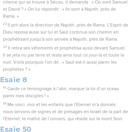
citerne qui se trouve à Sécou, il demanda : « Où sont Samuel
et David ? » On lui répondit : « Ils sont à Najoth, près de
Rama. »
23
Il prit alors la direction de Najoth, près de Rama. L'Esprit de
Dieu reposa aussi sur lui et Saül continua son chemin en
prophétisant jusqu'à son arrivée à Najoth, près de Rama.
24
Il retira ses vêtements et prophétisa aussi devant Samuel.
Il se jeta nu par terre et resta ainsi tout ce jour-là et toute la
nuit. Voilà pourquoi l'on dit : « Saül est-il aussi parmi les
prophètes ? »
Esaïe 8
16
Garde ce témoignage à l’abri, marque la loi d’un sceau
parmi mes disciples ! »
18
Me voici, moi et les enfants que l'Eternel m'a donnés :
nous servons de signes et de présages en Israël de la part de
l'Eternel, le maître de l’univers, qui réside sur le mont Sion.
Esaïe 50