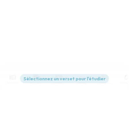
Contenus
Versions
Commentaires
Strong
Dictionnaire
Paramètres de lecture
Afficher les numéros de versets