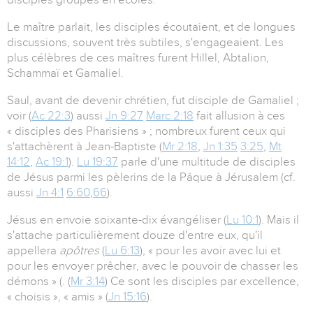
Le maître parlait, les disciples écoutaient, et de longues
discussions, souvent très subtiles, s'engageaient. Les
plus célèbres de ces maîtres furent Hillel, Abtalion,
Schammaï et Gamaliel.
Saul, avant de devenir chrétien, fut disciple de Gamaliel ;
voir (
Ac 22:3
) aussi
Jn 9:27
Marc 2:18
fait allusion à ces
« disciples des Pharisiens » ; nombreux furent ceux qui
s'attachèrent à Jean-Baptiste (
Mr 2:18
,
Jn 1:35
3:25
,
Mt
14:12
,
Ac 19:1
).
Lu 19:37
parle d'une multitude de disciples
de Jésus parmi les pèlerins de la Pâque à Jérusalem (cf.
aussi
Jn 4:1
6:60
,
66
).
Jésus en envoie soixante-dix évangéliser (
Lu 10:1
). Mais il
s'attache particulièrement douze d'entre eux, qu'il
appellera
apôtres
(
Lu 6:13
), « pour les avoir avec lui et
pour les envoyer prêcher, avec le pouvoir de chasser les
démons » (. (
Mr 3:14
) Ce sont les disciples par excellence,
« choisis », « amis » (
Jn 15:16
).