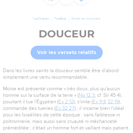
TopChrétien
TopBible
Entrée de dictionnaire
DOUCEUR
Voir les versets relatifs
Dans les livres saints la douceur semble être d'abord
simplement une vertu recommandable.
Moïse est présenté comme « très doux, plus qu'aucun
homme sur la surface de la terre » (
No 12:3
, cf. Sir 45:4) ;
pourtant il tue l'Égyptien (
Ex 2:12
), s'irrite (
Ex 11:8
32:19
),
commande des tueries (
Ex 32:27
) ; il incarne bien l'idéal
pour les Israélites de cette époque : sans faiblesse ni
poltronnerie, mais aussi sans cruauté ni méchanceté
préméditée ; c'était un homme fort et vaillant mais patient