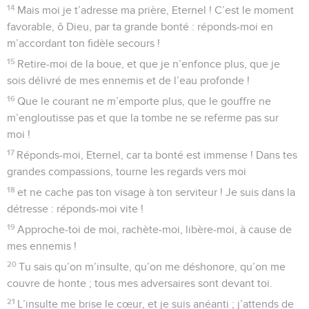
14
Mais moi je t’adresse ma prière, Eternel ! C’est le moment
favorable, ô Dieu, par ta grande bonté : réponds-moi en
m’accordant ton fidèle secours !
15
Retire-moi de la boue, et que je n’enfonce plus, que je
sois délivré de mes ennemis et de l’eau profonde !
16
Que le courant ne m’emporte plus, que le gouffre ne
m’engloutisse pas et que la tombe ne se referme pas sur
moi !
17
Réponds-moi, Eternel, car ta bonté est immense ! Dans tes
grandes compassions, tourne les regards vers moi
18
et ne cache pas ton visage à ton serviteur ! Je suis dans la
détresse : réponds-moi vite !
19
Approche-toi de moi, rachète-moi, libère-moi, à cause de
mes ennemis !
20
Tu sais qu’on m’insulte, qu’on me déshonore, qu’on me
couvre de honte ; tous mes adversaires sont devant toi.
21
L’insulte me brise le cœur, et je suis anéanti ; j’attends de