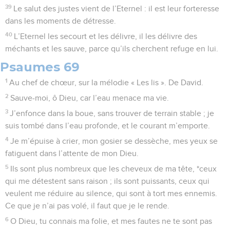
39
Le salut des justes vient de l’Eternel : il est leur forteresse
dans les moments de détresse.
40
L’Eternel les secourt et les délivre, il les délivre des
méchants et les sauve, parce qu’ils cherchent refuge en lui.
Psaumes 69
1
Au chef de chœur, sur la mélodie « Les lis ». De David.
2
Sauve-moi, ô Dieu, car l’eau menace ma vie.
3
J’enfonce dans la boue, sans trouver de terrain stable ; je
suis tombé dans l’eau profonde, et le courant m’emporte.
4
Je m’épuise à crier, mon gosier se dessèche, mes yeux se
fatiguent dans l’attente de mon Dieu.
5
Ils sont plus nombreux que les cheveux de ma tête, *ceux
qui me détestent sans raison ; ils sont puissants, ceux qui
veulent me réduire au silence, qui sont à tort mes ennemis.
Ce que je n’ai pas volé, il faut que je le rende.
6
O Dieu, tu connais ma folie, et mes fautes ne te sont pas