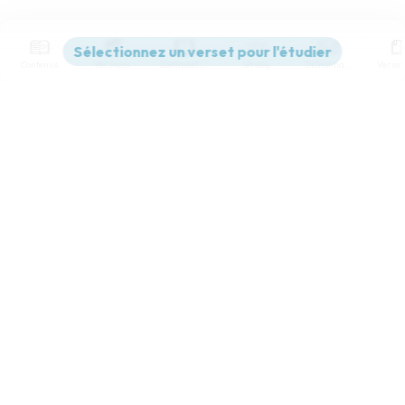
Contenus
Versions
Commentaires
Strong
Dictionnaire
Paramètres de lecture
Afficher les numéros de versets
Mode dyslexique
Désactivé
Simple
Coul
eur
Police d'écriture
Serif
Sans-serif
Taille de texte