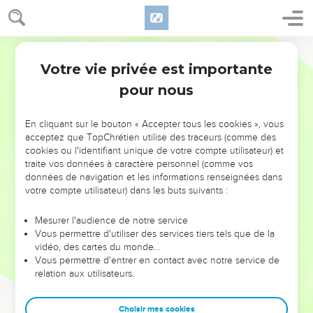
Votre vie privée est importante
pour nous
NE MANQUEZ PAS L’ÉVÉNEMENT
En cliquant sur le bouton « Accepter tous les cookies », vous
DE L’ANNÉE !
acceptez que TopChrétien utilise des traceurs (comme des
cookies ou l'identifiant unique de votre compte utilisateur) et
ET SI LEURS ERREURS POUVAIENT VOUS ÉVITER LES
traite vos données à caractère personnel (comme vos
VOTRES ?
données de navigation et les informations renseignées dans
votre compte utilisateur) dans les buts suivants :
On admire souvent les leaders pour leurs réussites, leur impact,
leur foi ou leur vision. Mais on voit moins les doutes, les erreurs
Mesurer l'audience de notre service
Vous permettre d'utiliser des services tiers tels que de la
et les saisons difficiles qu'ils ont traversés, alors même que ce
vidéo, des cartes du monde…
sont elles qui les ont façonnés.
Vous permettre d'entrer en contact avec notre service de
relation aux utilisateurs.
Dans cette conférence, leaders, entrepreneurs, et responsables
reviennent sur les erreurs marquantes de leur parcours et les
clés pour avancer avec plus de sagesse afin que leurs erreurs
Choisir mes cookies