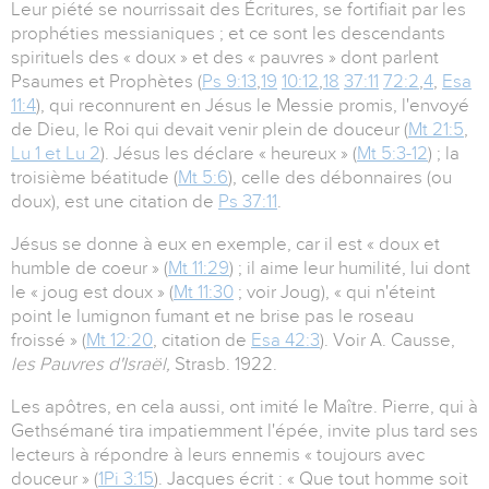
Leur piété se nourrissait des Écritures, se fortifiait par les
prophéties messianiques ; et ce sont les descendants
spirituels des « doux » et des « pauvres » dont parlent
Psaumes et Prophètes (
Ps 9:13
,
19
10:12
,
18
37:11
72:2
,
4
,
Esa
11:4
), qui reconnurent en Jésus le Messie promis, l'envoyé
de Dieu, le Roi qui devait venir plein de douceur (
Mt 21:5
,
Lu 1 et Lu 2
). Jésus les déclare « heureux » (
Mt 5:3-12
) ; la
troisième béatitude (
Mt 5:6
), celle des débonnaires (ou
doux), est une citation de
Ps 37:11
.
Jésus se donne à eux en exemple, car il est « doux et
humble de coeur » (
Mt 11:29
) ; il aime leur humilité, lui dont
le « joug est doux » (
Mt 11:30
; voir Joug), « qui n'éteint
point le lumignon fumant et ne brise pas le roseau
froissé » (
Mt 12:20
, citation de
Esa 42:3
). Voir A. Causse,
les Pauvres d'Israël,
Strasb. 1922.
Les apôtres, en cela aussi, ont imité le Maître. Pierre, qui à
Gethsémané tira impatiemment l'épée, invite plus tard ses
lecteurs à répondre à leurs ennemis « toujours avec
douceur » (
1Pi 3:15
). Jacques écrit : « Que tout homme soit