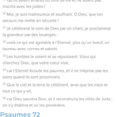
Qu’ils soient effacés du livre de vie et ne soient pas
inscrits avec les justes !
30
Moi, je suis malheureux et souffrant. O Dieu, que ton
secours me mette en sécurité !
31
Je célébrerai le nom de Dieu par un chant, je proclamerai
ta grandeur par des louanges :
32
voilà ce qui est agréable à l’Eternel, plus qu’un bœuf, un
taureau avec cornes et sabots.
33
Les humbles le voient et se réjouissent. Vous qui
cherchez Dieu, que votre cœur vive,
34
car l’Eternel écoute les pauvres, et il ne méprise pas les
siens quand ils sont prisonniers.
35
Que le ciel et la terre le célèbrent, ainsi que les mers et
tout ce qui y vit,
36
car Dieu sauvera Sion, et il reconstruira les villes de Juda ;
on s’y établira et on les possédera.
Psaumes 72