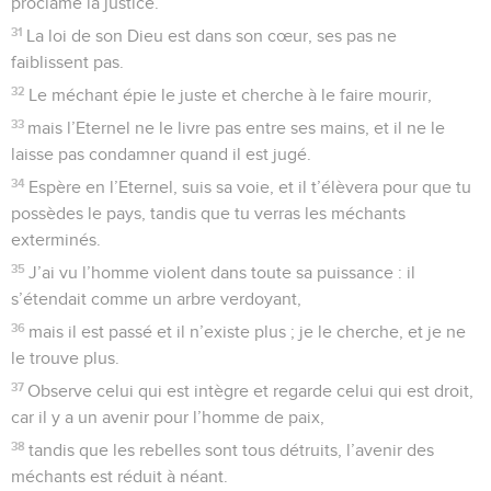
proclame la justice.
31
La loi de son Dieu est dans son cœur, ses pas ne
faiblissent pas.
32
Le méchant épie le juste et cherche à le faire mourir,
33
mais l’Eternel ne le livre pas entre ses mains, et il ne le
laisse pas condamner quand il est jugé.
34
Espère en l’Eternel, suis sa voie, et il t’élèvera pour que tu
possèdes le pays, tandis que tu verras les méchants
exterminés.
35
J’ai vu l’homme violent dans toute sa puissance : il
s’étendait comme un arbre verdoyant,
36
mais il est passé et il n’existe plus ; je le cherche, et je ne
le trouve plus.
37
Observe celui qui est intègre et regarde celui qui est droit,
car il y a un avenir pour l’homme de paix,
38
tandis que les rebelles sont tous détruits, l’avenir des
méchants est réduit à néant.