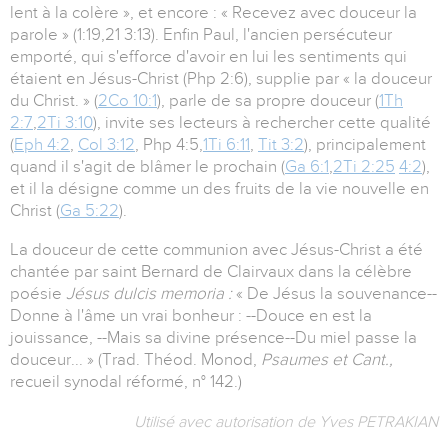
lent à la colère », et encore : « Recevez avec douceur la
parole » (1:19,21 3:13). Enfin Paul, l'ancien persécuteur
emporté, qui s'efforce d'avoir en lui les sentiments qui
étaient en Jésus-Christ (Php 2:6), supplie par « la douceur
du Christ. » (
2Co 10:1
), parle de sa propre douceur (
1Th
2:7
,
2Ti 3:10
), invite ses lecteurs à rechercher cette qualité
(
Eph 4:2
,
Col 3:12
, Php 4:5,
1Ti 6:11
,
Tit 3:2
), principalement
quand il s'agit de blâmer le prochain (
Ga 6:1
,
2Ti 2:25
4:2
),
et il la désigne comme un des fruits de la vie nouvelle en
Christ (
Ga 5:22
).
La douceur de cette communion avec Jésus-Christ a été
chantée par saint Bernard de Clairvaux dans la célèbre
poésie
Jésus dulcis memoria :
« De Jésus la souvenance--
Donne à l'âme un vrai bonheur : --Douce en est la
jouissance, --Mais sa divine présence--Du miel passe la
douceur... » (Trad. Théod. Monod,
Psaumes et Cant.,
recueil synodal réformé, n° 142.)
Utilisé avec autorisation de Yves PETRAKIAN