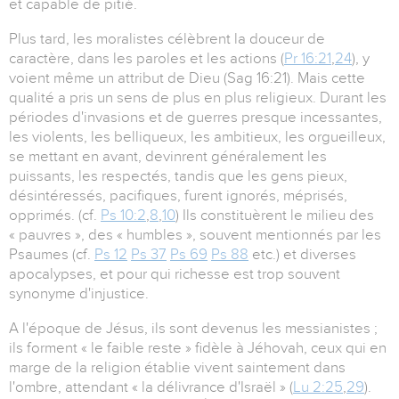
et capable de pitié.
Plus tard, les moralistes célèbrent la douceur de
caractère, dans les paroles et les actions (
Pr 16:21
,
24
), y
voient même un attribut de Dieu (Sag 16:21). Mais cette
qualité a pris un sens de plus en plus religieux. Durant les
périodes d'invasions et de guerres presque incessantes,
les violents, les belliqueux, les ambitieux, les orgueilleux,
se mettant en avant, devinrent généralement les
puissants, les respectés, tandis que les gens pieux,
désintéressés, pacifiques, furent ignorés, méprisés,
opprimés. (cf.
Ps 10:2
,
8
,
10
) Ils constituèrent le milieu des
« pauvres », des « humbles », souvent mentionnés par les
Psaumes (cf.
Ps 12
Ps 37
Ps 69
Ps 88
etc.) et diverses
apocalypses, et pour qui richesse est trop souvent
synonyme d'injustice.
A l'époque de Jésus, ils sont devenus les messianistes ;
ils forment « le faible reste » fidèle à Jéhovah, ceux qui en
marge de la religion établie vivent saintement dans
l'ombre, attendant « la délivrance d'Israël » (
Lu 2:25
,
29
).