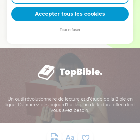
deviennent vos tremplins. Que vous guidiez un ministère, une
équipe, un groupe ou une famille, leur expérience est faite
Accepter tous les cookies
pour vous.
Tout refuser
Je découvre l’événement
Un outil révolutionnaire de lecture et d'étude de la Bible en
ligne. Démarrez dès aujourd'hui le plan de lecture offert dont
vous avez besoin.