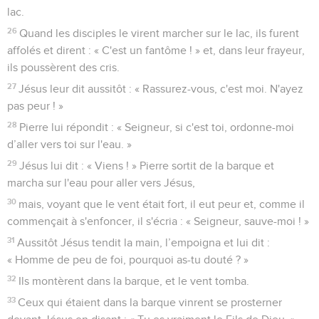
lac.
26
Quand les disciples le virent marcher sur le lac, ils furent
affolés et dirent : « C'est un fantôme ! » et, dans leur frayeur,
ils poussèrent des cris.
27
Jésus leur dit aussitôt : « Rassurez-vous, c'est moi. N'ayez
pas peur ! »
28
Pierre lui répondit : « Seigneur, si c'est toi, ordonne-moi
d’aller vers toi sur l'eau. »
29
Jésus lui dit : « Viens ! » Pierre sortit de la barque et
marcha sur l'eau pour aller vers Jésus,
30
mais, voyant que le vent était fort, il eut peur et, comme il
commençait à s'enfoncer, il s'écria : « Seigneur, sauve-moi ! »
31
Aussitôt Jésus tendit la main, l’empoigna et lui dit :
« Homme de peu de foi, pourquoi as-tu douté ? »
32
Ils montèrent dans la barque, et le vent tomba.
33
Ceux qui étaient dans la barque vinrent se prosterner