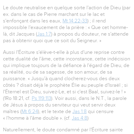
Le doute neutralise en quelque sorte l'action de Dieu (par
ex. dans le cas de Pierre marchant sur le lac et
s'enfonçant dans les eaux,
Mt 14:22-33
) ; il rend
impossible l'exaucement de la prière : « Que cet homme-
là, dit Jacques (
Jas 1:7
) à propos du douteur, ne s'attende
pas à obtenir quoi que ce soit du Seigneur. »
Aussi l'Écriture s'élève-t-elle à plus d'une reprise contre
cette dualité de l'âme, cette inconstance, cette indécision
qui implique toujours de la défiance à l'égard de Dieu, de
sa réalité, ou de sa sagesse, de son amour, de sa
puissance. « Jusqu'à quand clocherez-vous des deux
côtés ? disait déjà le prophète Élie au peuple d'Israël ; si
l'Éternel est Dieu, suivez-Le, et si c'est Baal, suivez-le ! »
(1Ro 18:21, cf.
Ps 119:113
). Voir aussi, dans le N.T., la parole
de Jésus à propos du serviteur qui veut servir deux
maîtres (
Mt 6:24
), et le texte de
Jas 1:8
qui censure
« l'homme à l'âme double ». (cf.
Jas 4:8
)
Naturellement, le doute condamné par l'Écriture sainte