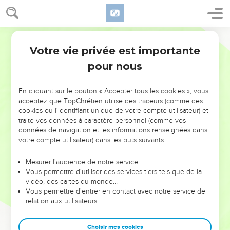
Votre vie privée est importante
pour nous
NE MANQUEZ PAS L’ÉVÉNEMENT
En cliquant sur le bouton « Accepter tous les cookies », vous
DE L’ANNÉE !
acceptez que TopChrétien utilise des traceurs (comme des
cookies ou l'identifiant unique de votre compte utilisateur) et
ET SI LEURS ERREURS POUVAIENT VOUS ÉVITER LES
traite vos données à caractère personnel (comme vos
VOTRES ?
données de navigation et les informations renseignées dans
votre compte utilisateur) dans les buts suivants :
On admire souvent les leaders pour leurs réussites, leur impact,
leur foi ou leur vision. Mais on voit moins les doutes, les erreurs
Mesurer l'audience de notre service
Vous permettre d'utiliser des services tiers tels que de la
et les saisons difficiles qu'ils ont traversés, alors même que ce
vidéo, des cartes du monde…
sont elles qui les ont façonnés.
Vous permettre d'entrer en contact avec notre service de
relation aux utilisateurs.
Dans cette conférence, leaders, entrepreneurs, et responsables
reviennent sur les erreurs marquantes de leur parcours et les
clés pour avancer avec plus de sagesse afin que leurs erreurs
Choisir mes cookies