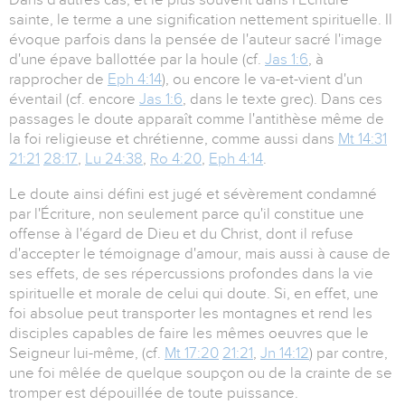
sainte, le terme a une signification nettement spirituelle. Il
évoque parfois dans la pensée de l'auteur sacré l'image
d'une épave ballottée par la houle (cf.
Jas 1:6
, à
rapprocher de
Eph 4:14
), ou encore le va-et-vient d'un
éventail (cf. encore
Jas 1:6
, dans le texte grec). Dans ces
passages le doute apparaît comme l'antithèse même de
la foi religieuse et chrétienne, comme aussi dans
Mt 14:31
21:21
28:17
,
Lu 24:38
,
Ro 4:20
,
Eph 4:14
.
Le doute ainsi défini est jugé et sévèrement condamné
par l'Écriture, non seulement parce qu'il constitue une
offense à l'égard de Dieu et du Christ, dont il refuse
d'accepter le témoignage d'amour, mais aussi à cause de
ses effets, de ses répercussions profondes dans la vie
spirituelle et morale de celui qui doute. Si, en effet, une
foi absolue peut transporter les montagnes et rend les
disciples capables de faire les mêmes oeuvres que le
Seigneur lui-même, (cf.
Mt 17:20
21:21
,
Jn 14:12
) par contre,
une foi mêlée de quelque soupçon ou de la crainte de se
tromper est dépouillée de toute puissance.