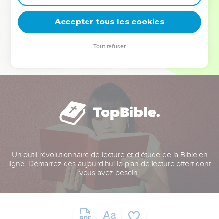
deviennent vos tremplins. Que vous guidiez un ministère, une
équipe, un groupe ou une famille, leur expérience est faite
Accepter tous les cookies
pour vous.
Tout refuser
Je découvre l’événement
Un outil révolutionnaire de lecture et d'étude de la Bible en
ligne. Démarrez dès aujourd'hui le plan de lecture offert dont
vous avez besoin.