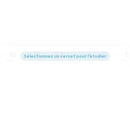
Contenus
Versions
Commentaires
Strong
Dictionnaire
Paramètres de lecture
Afficher les numéros de versets
Mode dyslexique
Désactivé
Simple
Coul
eur