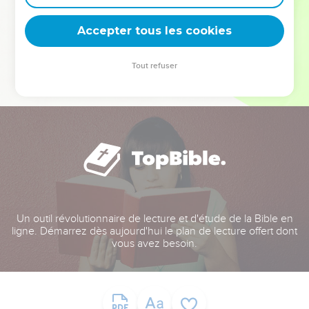
deviennent vos tremplins. Que vous guidiez un ministère, une
équipe, un groupe ou une famille, leur expérience est faite
Accepter tous les cookies
pour vous.
Tout refuser
Je découvre l’événement
Un outil révolutionnaire de lecture et d'étude de la Bible en
ligne. Démarrez dès aujourd'hui le plan de lecture offert dont
vous avez besoin.