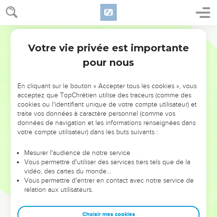
Votre vie privée est importante
pour nous
NE MANQUEZ PAS L’ÉVÉNEMENT
En cliquant sur le bouton « Accepter tous les cookies », vous
DE L’ANNÉE !
acceptez que TopChrétien utilise des traceurs (comme des
cookies ou l'identifiant unique de votre compte utilisateur) et
ET SI LEURS ERREURS POUVAIENT VOUS ÉVITER LES
traite vos données à caractère personnel (comme vos
VOTRES ?
données de navigation et les informations renseignées dans
votre compte utilisateur) dans les buts suivants :
On admire souvent les leaders pour leurs réussites, leur impact,
leur foi ou leur vision. Mais on voit moins les doutes, les erreurs
Mesurer l'audience de notre service
Vous permettre d'utiliser des services tiers tels que de la
et les saisons difficiles qu'ils ont traversés, alors même que ce
vidéo, des cartes du monde…
sont elles qui les ont façonnés.
Vous permettre d'entrer en contact avec notre service de
relation aux utilisateurs.
Dans cette conférence, leaders, entrepreneurs, et responsables
reviennent sur les erreurs marquantes de leur parcours et les
clés pour avancer avec plus de sagesse afin que leurs erreurs
Choisir mes cookies