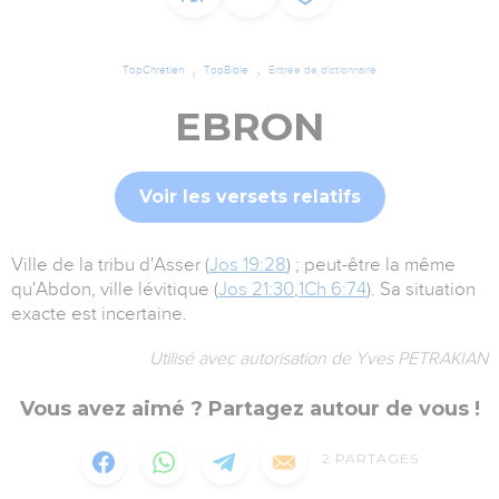
TopChrétien
TopBible
Entrée de dictionnaire
EBRON
Voir les versets relatifs
Ville de la tribu d'Asser (
Jos 19:28
) ; peut-être la même
qu'Abdon, ville lévitique (
Jos 21:30
,
1Ch 6:74
). Sa situation
exacte est incertaine.
Utilisé avec autorisation de Yves PETRAKIAN
Vous avez aimé ? Partagez autour de vous !
2
PARTAGES