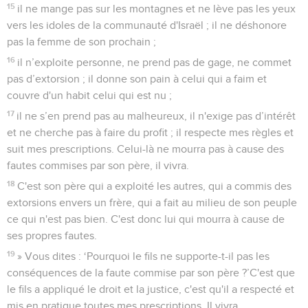
15
il ne mange pas sur les montagnes et ne lève pas les yeux
vers les idoles de la communauté d'Israël ; il ne déshonore
pas la femme de son prochain ;
16
il n’exploite personne, ne prend pas de gage, ne commet
pas d’extorsion ; il donne son pain à celui qui a faim et
couvre d'un habit celui qui est nu ;
17
il ne s’en prend pas au malheureux, il n'exige pas d’intérêt
et ne cherche pas à faire du profit ; il respecte mes règles et
suit mes prescriptions. Celui-là ne mourra pas à cause des
fautes commises par son père, il vivra.
18
C'est son père qui a exploité les autres, qui a commis des
extorsions envers un frère, qui a fait au milieu de son peuple
ce qui n'est pas bien. C'est donc lui qui mourra à cause de
ses propres fautes.
19
» Vous dites : ‘Pourquoi le fils ne supporte-t-il pas les
conséquences de la faute commise par son père ?’C'est que
le fils a appliqué le droit et la justice, c'est qu'il a respecté et
mis en pratique toutes mes prescriptions. Il vivra.