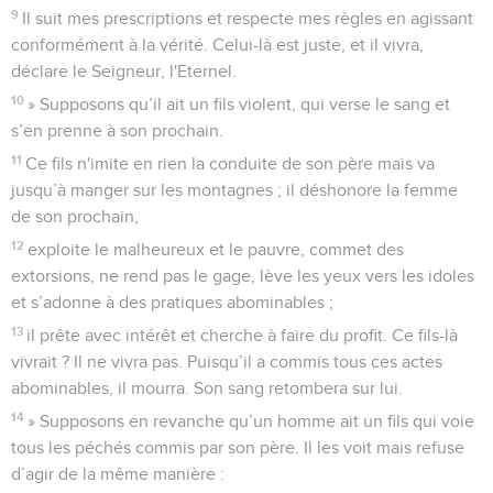
9
Il suit mes prescriptions et respecte mes règles en agissant
conformément à la vérité. Celui-là est juste, et il vivra,
déclare le Seigneur, l'Eternel.
10
» Supposons qu’il ait un fils violent, qui verse le sang et
s’en prenne à son prochain.
11
Ce fils n'imite en rien la conduite de son père mais va
jusqu’à manger sur les montagnes ; il déshonore la femme
de son prochain,
12
exploite le malheureux et le pauvre, commet des
extorsions, ne rend pas le gage, lève les yeux vers les idoles
et s’adonne à des pratiques abominables ;
13
il prête avec intérêt et cherche à faire du profit. Ce fils-là
vivrait ? Il ne vivra pas. Puisqu’il a commis tous ces actes
abominables, il mourra. Son sang retombera sur lui.
14
» Supposons en revanche qu’un homme ait un fils qui voie
tous les péchés commis par son père. Il les voit mais refuse
d’agir de la même manière :