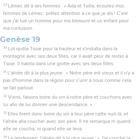
23
Lémec dit à ses femmes : « Ada et Tsilla, écoutez-moi,
femmes de Lémec, prêtez attention à ce que je dis ! C’est
que j'ai tué un homme pour ma blessure et un enfant pour
ma contusion.
Genèse 19
30
Lot quitta Tsoar pour la hauteur et s'installa dans la
montagne avec ses deux filles, car il avait peur de rester à
Tsoar. Il habita dans une grotte avec ses deux filles.
31
L'aînée dit à la plus jeune : « Notre père est vieux et il n'y a
pas d'homme dans la région pour s’unir à nous comme cela
se fait partout.
32
Viens, faisons boire du vin à notre père et couchons avec
lui afin de lui donner une descendance. »
33
Elles firent donc boire du vin à leur père cette nuit-là, et
l'aînée alla coucher avec son père. Il ne remarqua ni quand
elle se coucha, ni quand elle se leva.
34
Le lendemain, l'aînée dit à la plus jeune : « J'ai couché la