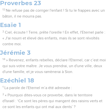
Proverbes 23
13
Ne refuse pas de corriger l'enfant ! Si tu le frappes avec un
bâton, il ne mourra pas.
Esaïe 1
2
Ciel, écoute ! Terre, prête l'oreille ! En effet, l'Eternel parle :
« J'ai nourri et élevé des enfants, mais ils se sont révoltés
contre moi.
Jérémie 3
14
» Revenez, enfants rebelles, déclare l'Eternel, car c’est moi
qui suis votre maître. Je vous prendrai, un d'une ville, deux
d'une famille, et je vous ramènerai à Sion.
Ezéchiel 18
1
La parole de l'Eternel m’a été adressée :
2
« Pourquoi dites-vous ce proverbe, dans le territoire
d'Israël : ‘Ce sont les pères qui mangent des raisins verts et
ce sont les enfants qui ont mal aux dents’ ?