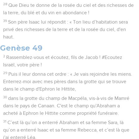
28
Que Dieu te donne de la rosée du ciel et des richesses de
la terre, du blé et du vin en abondance !
39
Son père Isaac lui répondit : « Ton lieu d’habitation sera
privé des richesses de la terre et de la rosée du ciel, d'en
haut.
Genèse 49
2
Rassemblez-vous et écoutez, fils de Jacob ! #Ecoutez
Israël, votre père !
29
Puis il leur donna cet ordre : « Je vais rejoindre les miens.
Enterrez-moi avec mes pères dans la grotte qui se trouve
dans le champ d'Ephron le Hittite,
30
dans la grotte du champ de Macpéla, vis-à-vis de Mamré
dans le pays de Canaan. C'est le champ qu'Abraham a
acheté à Ephron le Hittite comme propriété funéraire.
31
C’est là qu’on a enterré Abraham et sa femme Sara, là
qu’on a enterré Isaac et sa femme Rebecca, et c’est là que
j'ai enterré Léa.