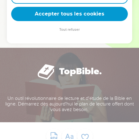
deviennent vos tremplins. Que vous guidiez un ministère, une
équipe, un groupe ou une famille, leur expérience est faite
Accepter tous les cookies
pour vous.
Tout refuser
Je découvre l’événement
Un outil révolutionnaire de lecture et d'étude de la Bible en
ligne. Démarrez dès aujourd'hui le plan de lecture offert dont
vous avez besoin.