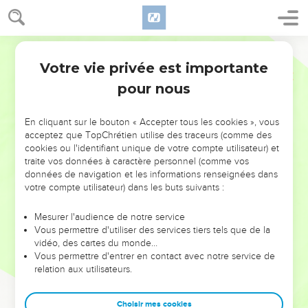
Votre vie privée est importante
pour nous
NE MANQUEZ PAS L’ÉVÉNEMENT
En cliquant sur le bouton « Accepter tous les cookies », vous
DE L’ANNÉE !
acceptez que TopChrétien utilise des traceurs (comme des
cookies ou l'identifiant unique de votre compte utilisateur) et
ET SI LEURS ERREURS POUVAIENT VOUS ÉVITER LES
traite vos données à caractère personnel (comme vos
VOTRES ?
données de navigation et les informations renseignées dans
votre compte utilisateur) dans les buts suivants :
On admire souvent les leaders pour leurs réussites, leur impact,
leur foi ou leur vision. Mais on voit moins les doutes, les erreurs
Mesurer l'audience de notre service
Vous permettre d'utiliser des services tiers tels que de la
et les saisons difficiles qu'ils ont traversés, alors même que ce
vidéo, des cartes du monde…
sont elles qui les ont façonnés.
Vous permettre d'entrer en contact avec notre service de
relation aux utilisateurs.
Dans cette conférence, leaders, entrepreneurs, et responsables
reviennent sur les erreurs marquantes de leur parcours et les
clés pour avancer avec plus de sagesse afin que leurs erreurs
Choisir mes cookies