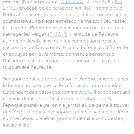
des rois (Nathan probablt,
2Sa 12:25
, cf. 2Ro 10:1-5,
1Ch
27:32
). En dépit de ce caractère familial, il semble que
l'éducation ait été très rude. La législation concernant la
soumission aux parents est draconienne (voir Jeunesse) ;
le Livre des Proverbes recommande encore de ne pas
ménager les verges (
Pr 23:13
). L'attitude de Rébecca
auprès de Jacob, ainsi que les compétitions pour la
succession de David entre fils nés de femmes différentes
et appuyés par leurs mères, donnent à penser que
l'influence maternelle par l'éducation première n'a pas
toujours été heureuse.
Sur quoi portait cette éducation ? D'abord sans doute sur
la lecture, encore que celle-ci fût assez peu répandue.
Cependant des passages comme
Jug 8:14
supposent une
certaine diffusion de l'instruction alphabétique. A
l'époque postérieure, on n'a jamais eu de peine à trouver
des lecteurs pour la synagogue, et les disciples de Jésus,
comme Jésus lui-même, pourtant de milieux modestes,
savaient lire.