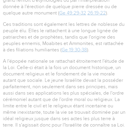
grand renfort d'étymologies ou par l'interprétation
donnée à l'érection de quelque pierre dressée ou de
quelque autre monument (
Ge 49:29-32
26:19-22
).
Ces traditions sont également les lettres de noblesse du
peuple élu. Elles le rattachent à une longue lignée de
patriarches et de prophètes, tandis que l'origine des
peuples ennemis, Moabites et Ammonites, est rattachée
à des filiations humiliantes (
Ge 19:30-38
).
A l'épopée nationale se rattachait étroitement l'étude de
la Loi. Celle-ci était à la fois un document historique, un
document religieux et le fondement de la vie morale
autant que sociale. Le jeune Israélite devait la posséder
parfaitement, non seulement dans ses principes, mais
aussi dans ses applications les plus spéciales, de l'ordre
cérémoniel autant que de l'ordre moral ou religieux. La
limite entre le civil et le religieux étant incertaine ou
même inexistante, toute la vie se trouvait dominée par un
idéal religieux jusque dans ses actes les plus terre à
terre. Il s'agissait donc pour l'Israélite de connaître sa Loi.