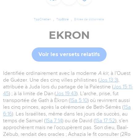
TopChrétien
TopBible
Entrée de dictionnaire
EKRON
Voir les versets relatifs
Identifiée ordinairement avec la moderne
A kir,
à l'Ouest
de Guézer. Une des cinq villes philistines (
Jos 13:3
),
attribuée à Juda lors du partage de la Palestine (
Jos 15:11-
45
) ; à la limite de Dan (
Jos 19:43
). L'arche, prise, fut
transportée de Gath à Èkron (
1Sa 5:10
) où revinrent aussi
les cinq princes, après la cérémonie de Beth-Sémès (
1Sa
6:16
). Les Israélites, même dans les jours de succès, au
temps de Samuel (
1Sa 7:14
) ou de David (
1Sa 17:52
), s'en
approchèrent mais ne l'occupèrent pas. Son dieu, Baal-
Zébub, rendait des oracles ; Achazia le fit consulter (2Ro