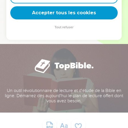
deviennent vos tremplins. Que vous guidiez un ministère, une
équipe, un groupe ou une famille, leur expérience est faite
Accepter tous les cookies
pour vous.
Tout refuser
Je découvre l’événement
Un outil révolutionnaire de lecture et d'étude de la Bible en
ligne. Démarrez dès aujourd'hui le plan de lecture offert dont
vous avez besoin.