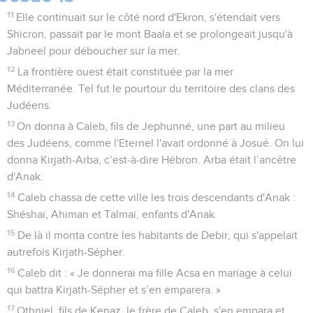
11
Elle continuait sur le côté nord d'Ekron, s'étendait vers
Shicron, passait par le mont Baala et se prolongeait jusqu'à
Jabneel pour déboucher sur la mer.
12
La frontière ouest était constituée par la mer
Méditerranée. Tel fut le pourtour du territoire des clans des
Judéens.
13
On donna à Caleb, fils de Jephunné, une part au milieu
des Judéens, comme l'Eternel l'avait ordonné à Josué. On lui
donna Kirjath-Arba, c’est-à-dire Hébron. Arba était l’ancêtre
d'Anak.
14
Caleb chassa de cette ville les trois descendants d'Anak :
Shéshaï, Ahiman et Talmaï, enfants d'Anak.
15
De là il monta contre les habitants de Debir, qui s'appelait
autrefois Kirjath-Sépher.
16
Caleb dit : « Je donnerai ma fille Acsa en mariage à celui
qui battra Kirjath-Sépher et s’en emparera. »
17
Othniel, fils de Kenaz, le frère de Caleb, s'en empara et