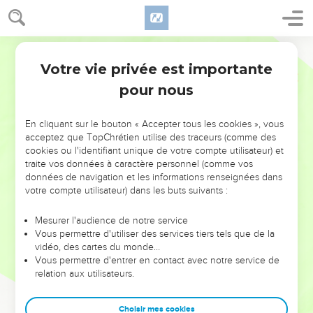
Votre vie privée est importante
pour nous
NE MANQUEZ PAS L’ÉVÉNEMENT
En cliquant sur le bouton « Accepter tous les cookies », vous
DE L’ANNÉE !
acceptez que TopChrétien utilise des traceurs (comme des
cookies ou l'identifiant unique de votre compte utilisateur) et
ET SI LEURS ERREURS POUVAIENT VOUS ÉVITER LES
traite vos données à caractère personnel (comme vos
VOTRES ?
données de navigation et les informations renseignées dans
votre compte utilisateur) dans les buts suivants :
On admire souvent les leaders pour leurs réussites, leur impact,
leur foi ou leur vision. Mais on voit moins les doutes, les erreurs
Mesurer l'audience de notre service
Vous permettre d'utiliser des services tiers tels que de la
et les saisons difficiles qu'ils ont traversés, alors même que ce
vidéo, des cartes du monde…
sont elles qui les ont façonnés.
Vous permettre d'entrer en contact avec notre service de
relation aux utilisateurs.
Dans cette conférence, leaders, entrepreneurs, et responsables
reviennent sur les erreurs marquantes de leur parcours et les
clés pour avancer avec plus de sagesse afin que leurs erreurs
Choisir mes cookies