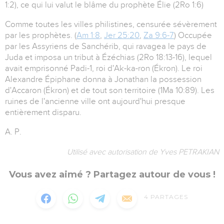
1:2), ce qui lui valut le blâme du prophète Élie (2Ro 1:6)
Comme toutes les villes philistines, censurée sévèrement
par les prophètes. (
Am 1:8
,
Jer 25:20
,
Za 9:6-7
) Occupée
par les Assyriens de Sanchérib, qui ravagea le pays de
Juda et imposa un tribut à Ézéchias (2Ro 18:13-16), lequel
avait emprisonné Padi-1, roi d'Ak-ka-ron (Ékron). Le roi
Alexandre Épiphane donna à Jonathan la possession
d'Accaron (Ékron) et de tout son territoire (1Ma 10:89). Les
ruines de l'ancienne ville ont aujourd'hui presque
entièrement disparu.
A. P.
Utilisé avec autorisation de Yves PETRAKIAN
Vous avez aimé ? Partagez autour de vous !
4
PARTAGES