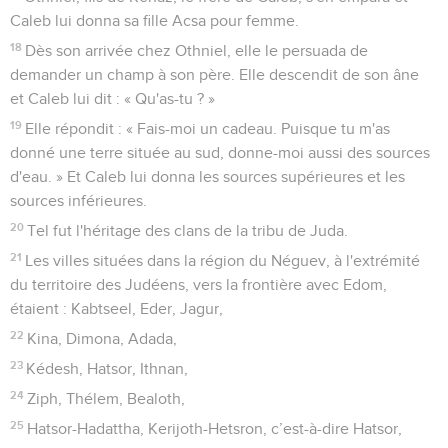
Caleb lui donna sa fille Acsa pour femme.
18
Dès son arrivée chez Othniel, elle le persuada de
demander un champ à son père. Elle descendit de son âne
et Caleb lui dit : « Qu'as-tu ? »
19
Elle répondit : « Fais-moi un cadeau. Puisque tu m'as
donné une terre située au sud, donne-moi aussi des sources
d'eau. » Et Caleb lui donna les sources supérieures et les
sources inférieures.
20
Tel fut l'héritage des clans de la tribu de Juda.
21
Les villes situées dans la région du Néguev, à l'extrémité
du territoire des Judéens, vers la frontière avec Edom,
étaient : Kabtseel, Eder, Jagur,
22
Kina, Dimona, Adada,
23
Kédesh, Hatsor, Ithnan,
24
Ziph, Thélem, Bealoth,
25
Hatsor-Hadattha, Kerijoth-Hetsron, c’est-à-dire Hatsor,