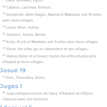
Lakis, Botskath, Eglon,
40
Cabbon, Lachmas, Kithlish,
41
Guedéroth, Beth-Dagon, Naama et Makkéda, soit 16 villes
avec leurs villages.
42
Libna, Ether, Ashan,
43
Jiphtach, Ashna, Netsib,
44
Keïla, Aczib et Marésha, soit 9 villes avec leurs villages.
45
Ekron, les villes qui en dépendent et ses villages ;
46
depuis Ekron et à l'ouest, toutes les villes situées près
d'Asdod et leurs villages ;
Josué 19
43
Elon, Thimnatha, Ekron,
Juges 1
18
Juda s'empara encore de Gaza, d'Askalon et d'Ekron,
chacune avec son territoire.