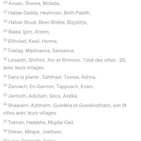
26
Amam, Shema, Molada,
27
Hatsar-Gadda, Heshmon, Beth-Paleth,
28
Hatsar-Shual, Beer-Shéba, Bizjothja,
29
Baala, Ijjim, Atsem,
30
Eltholad, Kesil, Horma,
31
Tsiklag, Madmanna, Sansanna,
32
Lebaoth, Shilhim, Aïn et Rimmon. Total des villes : 29,
avec leurs villages.
33
Dans la plaine : Eshthaol, Tsorea, Ashna,
34
Zanoach, En-Gannim, Tappuach, Enam,
35
Jarmuth, Adullam, Soco, Azéka,
36
Shaaraïm, Adithaïm, Guedéra et Guedérothaïm, soit 14
villes avec leurs villages.
37
Tsenan, Hadasha, Migdal-Gad,
38
Dilean, Mitspé, Joktheel,
39