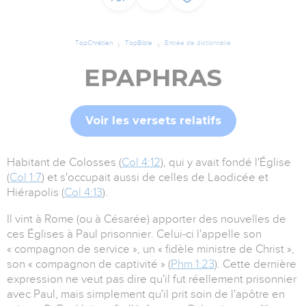
TopChrétien
TopBible
Entrée de dictionnaire
EPAPHRAS
Voir les versets relatifs
Habitant de Colosses (
Col 4:12
), qui y avait fondé l'Église
(
Col 1:7
) et s'occupait aussi de celles de Laodicée et
Hiérapolis (
Col 4:13
).
Il vint à Rome (ou à Césarée) apporter des nouvelles de
ces Églises à Paul prisonnier. Celui-ci l'appelle son
« compagnon de service », un « fidèle ministre de Christ »,
son « compagnon de captivité » (
Phm 1:23
). Cette dernière
expression ne veut pas dire qu'il fut réellement prisonnier
avec Paul, mais simplement qu'il prit soin de l'apôtre en