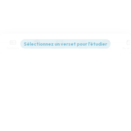
Contenus
Versions
Commentaires
Strong
Dictionnaire
Paramètres de lecture
Afficher les numéros de versets
Mode dyslexique
Désactivé
Simple
Coul
eur
Police d'écriture