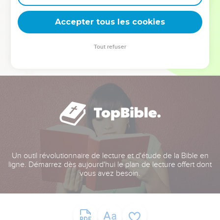
deviennent vos tremplins. Que vous guidiez un ministère, une
équipe, un groupe ou une famille, leur expérience est faite
Accepter tous les cookies
pour vous.
Tout refuser
Je découvre l’événement
Un outil révolutionnaire de lecture et d'étude de la Bible en
ligne. Démarrez dès aujourd'hui le plan de lecture offert dont
vous avez besoin.