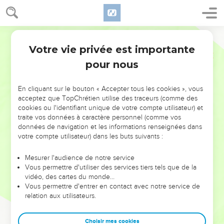
Votre vie privée est importante
pour nous
NE MANQUEZ PAS L’ÉVÉNEMENT
En cliquant sur le bouton « Accepter tous les cookies », vous
DE L’ANNÉE !
acceptez que TopChrétien utilise des traceurs (comme des
cookies ou l'identifiant unique de votre compte utilisateur) et
ET SI LEURS ERREURS POUVAIENT VOUS ÉVITER LES
traite vos données à caractère personnel (comme vos
VOTRES ?
données de navigation et les informations renseignées dans
votre compte utilisateur) dans les buts suivants :
On admire souvent les leaders pour leurs réussites, leur impact,
leur foi ou leur vision. Mais on voit moins les doutes, les erreurs
Mesurer l'audience de notre service
Vous permettre d'utiliser des services tiers tels que de la
et les saisons difficiles qu'ils ont traversés, alors même que ce
vidéo, des cartes du monde…
sont elles qui les ont façonnés.
Vous permettre d'entrer en contact avec notre service de
relation aux utilisateurs.
Dans cette conférence, leaders, entrepreneurs, et responsables
reviennent sur les erreurs marquantes de leur parcours et les
clés pour avancer avec plus de sagesse afin que leurs erreurs
Choisir mes cookies