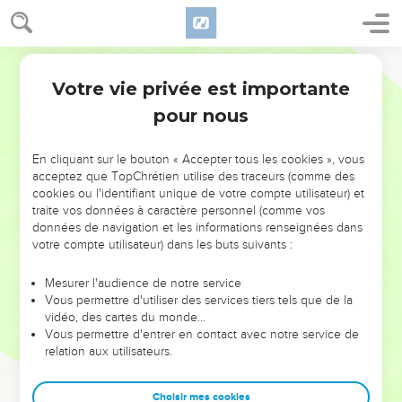
Votre vie privée est importante
pour nous
NE MANQUEZ PAS L’ÉVÉNEMENT
En cliquant sur le bouton « Accepter tous les cookies », vous
DE L’ANNÉE !
acceptez que TopChrétien utilise des traceurs (comme des
cookies ou l'identifiant unique de votre compte utilisateur) et
ET SI LEURS ERREURS POUVAIENT VOUS ÉVITER LES
traite vos données à caractère personnel (comme vos
VOTRES ?
données de navigation et les informations renseignées dans
votre compte utilisateur) dans les buts suivants :
On admire souvent les leaders pour leurs réussites, leur impact,
leur foi ou leur vision. Mais on voit moins les doutes, les erreurs
Mesurer l'audience de notre service
Vous permettre d'utiliser des services tiers tels que de la
et les saisons difficiles qu'ils ont traversés, alors même que ce
vidéo, des cartes du monde…
sont elles qui les ont façonnés.
Vous permettre d'entrer en contact avec notre service de
relation aux utilisateurs.
Dans cette conférence, leaders, entrepreneurs, et responsables
reviennent sur les erreurs marquantes de leur parcours et les
clés pour avancer avec plus de sagesse afin que leurs erreurs
Choisir mes cookies