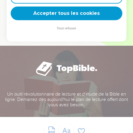
deviennent vos tremplins. Que vous guidiez un ministère, une
équipe, un groupe ou une famille, leur expérience est faite
Accepter tous les cookies
pour vous.
Tout refuser
Je découvre l’événement
Un outil révolutionnaire de lecture et d'étude de la Bible en
ligne. Démarrez dès aujourd'hui le plan de lecture offert dont
vous avez besoin.