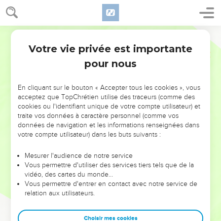
Votre vie privée est importante
pour nous
NE MANQUEZ PAS L’ÉVÉNEMENT
En cliquant sur le bouton « Accepter tous les cookies », vous
DE L’ANNÉE !
acceptez que TopChrétien utilise des traceurs (comme des
cookies ou l'identifiant unique de votre compte utilisateur) et
ET SI LEURS ERREURS POUVAIENT VOUS ÉVITER LES
traite vos données à caractère personnel (comme vos
VOTRES ?
données de navigation et les informations renseignées dans
votre compte utilisateur) dans les buts suivants :
On admire souvent les leaders pour leurs réussites, leur impact,
leur foi ou leur vision. Mais on voit moins les doutes, les erreurs
Mesurer l'audience de notre service
Vous permettre d'utiliser des services tiers tels que de la
et les saisons difficiles qu'ils ont traversés, alors même que ce
vidéo, des cartes du monde…
sont elles qui les ont façonnés.
Vous permettre d'entrer en contact avec notre service de
relation aux utilisateurs.
Dans cette conférence, leaders, entrepreneurs, et responsables
reviennent sur les erreurs marquantes de leur parcours et les
clés pour avancer avec plus de sagesse afin que leurs erreurs
Choisir mes cookies