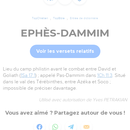
TopChrétien
TopBible
Entrée de dictionnaire
EPHÈS-DAMMIM
Voir les versets relatifs
Lieu du camp philistin avant le combat entre David et
Goliath (
1Sa 17:1
) ; appelé Pas-Dammim dans
1Ch 11:3
. Situé
dans le val des Térébinthes, entre Azéka et Soco ;
impossible de préciser davantage.
Utilisé avec autorisation de Yves PETRAKIAN
Vous avez aimé ? Partagez autour de vous !