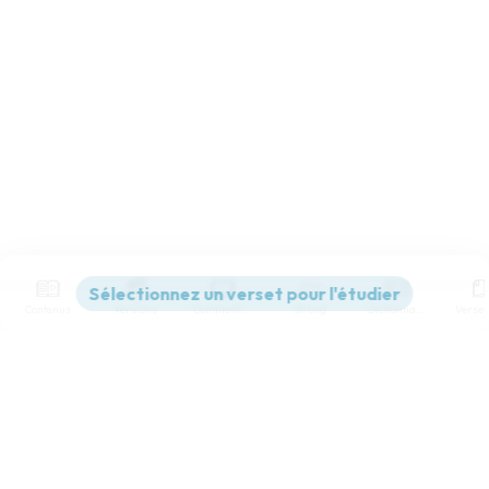
Contenus
Versions
Commentaires
Strong
Dictionnaire
Paramètres de lecture
Afficher les numéros de versets