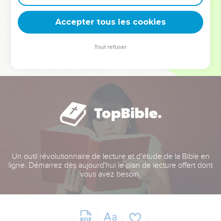
deviennent vos tremplins. Que vous guidiez un ministère, une
équipe, un groupe ou une famille, leur expérience est faite
Accepter tous les cookies
pour vous.
Tout refuser
Je découvre l’événement
Un outil révolutionnaire de lecture et d'étude de la Bible en
ligne. Démarrez dès aujourd'hui le plan de lecture offert dont
vous avez besoin.