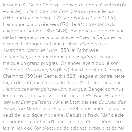
inconnu (St-Galler Codex), l'oeuvre du poète Casdmon (VII
e siècle), l'
Harmonie des Evangiles
qui porte le nom
d'Héliand (IX e siècle) ; l'
Evangeliorum liber
d'Otfrid,
Harmonie composée vers 870 ; le
Monotessaron
du
chancelier Gerson (1363-1428), composé au point de vue
de la théopneustie la plus stricte. --Avec la Réforme, la
science historique s'affirme (Calvin,
Harmonia ex
Matthoeo, Marco et Luca,
1553) et l'arbitraire
harmonistique
se transforme en
synoptique,
ce qui
marque un grand progrès. Osiander, ayant publié son
Harmonie des Evangiles
(1537) dans l'esprit de Gerson,
Chemnitz (1593) et Gerhardt (1626) réagirent contre cette
façon de méconnaître les droits de l'histoire, dans leur
Harmonicas evangelicae libri. quinque.
Bengel continua
leur oeuvre d'assainissement dans sa
Richiige Harmonie
der vier Evangelisten
(1734), et Storr par ses
Sources des
Evang, de Matthieu et de Luc
(1794) nous amène jusqu'au
seuil de la critique moderne. Depuis la fin du XIX° siècle
un nombre important d'Harmonies ont été éditées dans
les milieux où l'on s'occupe de science critique et de foi