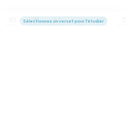
Contenus
Versions
Commentaires
Strong
Dictionnaire
Paramètres de lecture
Afficher les numéros de versets
Mode dyslexique
Désactivé
Simple
Coul
eur
Police d'écriture
Serif
Sans-serif