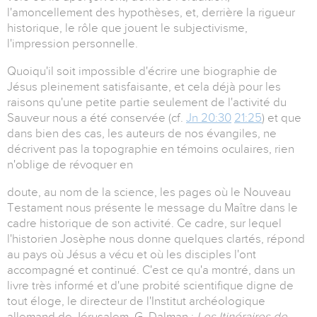
l'amoncellement des hypothèses, et, derrière la rigueur
historique, le rôle que jouent le subjectivisme,
l'impression personnelle.
Quoiqu'il soit impossible d'écrire une biographie de
Jésus pleinement satisfaisante, et cela déjà pour les
raisons qu'une petite partie seulement de l'activité du
Sauveur nous a été conservée (cf.
Jn 20:30
21:25
) et que
dans bien des cas, les auteurs de nos évangiles, ne
décrivent pas la topographie en témoins oculaires, rien
n'oblige de révoquer en
doute, au nom de la science, les pages où le Nouveau
Testament nous présente le message du Maître dans le
cadre historique de son activité. Ce cadre, sur lequel
l'historien Josèphe nous donne quelques clartés, répond
au pays où Jésus a vécu et où les disciples l'ont
accompagné et continué. C'est ce qu'a montré, dans un
livre très informé et d'une probité scientifique digne de
tout éloge, le directeur de l'Institut archéologique
allemand de Jérusalem, G. Dalman :
Les Itinéraires de