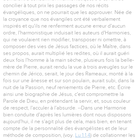
concilier à tout prix les passages de nos récits
évangéliques, on ne pourrait que les approuver. Née de
la croyance que nos évangiles ont été verbalement
inspirés et qu'ils ne renferment aucune erreur d'aucun
ordre, l'harmonistique induisait les auteurs d'Harmonies,
qui ne voulaient rien modifier, transposer ni omettre, à
composer des vies de Jésus factices, où le Maître, dans
ses propos, aurait multiplié les redites, où il aurait guéri
deux fois l'homme à la main sèche, plusieurs fois la belle-
mère de Pierre, aurait rendu la vue à trois aveugles sur le
chemin de Jérico, serait, le jour des Rameaux, monté à la
fois sur une ânesse et sur son poulain, aurait subi, dans la
nuit de la Passion, neuf reniements de Pierre, etc. Écrire
ainsi une biographie de Jésus, c'est compromettre la
Parole de Dieu, en prétendant la servir, et, sous couleur
de respect, l'acculer à l'absurde. --Dans une Harmonie
bien conduite d'après les lumières dont nous disposons
aujourd'hui, il ne s'agit plus de cela, mais bien, en tenant
compte de la personnalité des évangélistes et de leur
méthode de composition, (voy.
Lu 1:1
,
4
) de collationner les