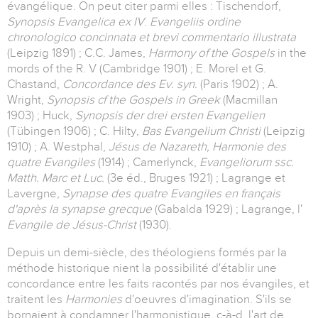
évangélique. On peut citer parmi elles : Tischendorf,
Synopsis Evangelica ex IV
.
Evangeliis ordine
chronologico concinnata et brevi commentario illustrata
(Leipzig 1891) ; C.C. James,
Harmony of the Gospels
in the
mords of the R. V (Cambridge 1901) ; E. Morel et G.
Chastand,
Concordance des Ev. syn.
(Paris 1902) ; A.
Wright,
Synopsis cf the Gospels in Greek
(Macmillan
1903) ; Huck,
Synopsis der drei ersten Evangelien
(Tübingen 1906) ; C. Hilty,
Bas Evangelium Christi
(Leipzig
1910) ; A. Westphal,
Jésus de Nazareth, Harmonie des
quatre Evangiles
(1914) ; Camerlynck,
Evangeliorum ssc.
Matth. Marc et Luc.
(3e éd., Bruges 1921) ; Lagrange et
Lavergne,
Synapse des quatre Evangiles en français
d'après la synapse grecque
(Gabalda 1929) ; Lagrange, l'
Evangile de Jésus-Christ
(1930).
Depuis un demi-siècle, des théologiens formés par la
méthode historique nient la possibilité d'établir une
concordance entre les faits racontés par nos évangiles, et
traitent les
Harmonies
d'oeuvres d'imagination. S'ils se
bornaient à condamner l'harmonistique, c-à-d, l'art de