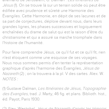
Jésus
(1). On se trouve là sur un terrain solide où peut être
édifiée avec prudence et sûreté une Harmonie des
Évangiles. Cette Harmonie, en dépit de ses lacunes et de
sa part de conjectures, déploie devant nous, dans leurs
grandes lignes, les phases successives et logiquement
enchaînées du drame de salut qui est la raison d'être du
christianisme et qui a assuré sa marche triomphale dans
l'histoire de l'humanité.
Pour faire comprendre Jésus, ce qu'il fut et ce qu'il fit, rien
n'est éloquent comme une esquisse de ses voyages.
Nous nous sommes permis d'en tenter la représentation
graphique d'après l'harmonie des Évangiles,
Jésus de
Nazareth
(2) ; on la trouvera à la pl. V des cartes. Alex. W.
NOTES :
(1) Gustave Dalman,
Les Itinéraires de Jésus, Topographie
des Evangiles,
trad. J. Marty, 46 fig. et plans. Biblioth. hist.,
éd. Payot, Paris 1930.
(2) Alex. Westphal,
Jésus de Nazareth d'après les témoins