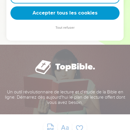
deviennent vos tremplins. Que vous guidiez un ministère, une
équipe, un groupe ou une famille, leur expérience est faite
Accepter tous les cookies
pour vous.
Tout refuser
Je découvre l’événement
Un outil révolutionnaire de lecture et d'étude de la Bible en
ligne. Démarrez dès aujourd'hui le plan de lecture offert dont
vous avez besoin.