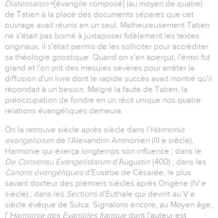
Diatessaron
=[évangile composé] (au moyen de quatre)
de Tatien à la place des documents sépares que cet
ouvrage avait réunis en un seul. Malheureusement Tatien
ne s'était pas borné à juxtaposer fidèlement les textes
originaux, il s'était permis de les solliciter pour accréditer
sa théologie gnostique. Quand on s'en aperçut, l'émoi fut
grand et l'on prit des mesures sévères pour arrêter la
diffusion d'un livre dont le rapide succès avait montré qu'il
répondait à un besoin. Malgré la faute de Tatien, la
préoccupation de fondre en un récit unique nos quatre
relations évangéliques demeura.
On la retrouve siècle après siècle dans l'
Harmonia
evangeliorum
de l'Alexandrin Ammonien (III e siècle),
Harmonie qui exerça longtemps son influence ; dans le
De Consensu Evangelistarum
d'Augustin (400) ; dans les
Canons évangéliques
d'Eusèbe de Césarée, le plus
savant docteur des premiers siècles après Origène (IV e
siècle) ; dans les
Sections
d'Euthale qui devint au V e
siècle évêque de Sulca. Signalons encore, au Moyen âge,
l'
'Harmonie des Evangiles franque
dont l'auteur est