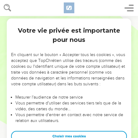
Votre vie privée est importante
pour nous
NE MANQUEZ PAS L’ÉVÉNEMENT
En cliquant sur le bouton « Accepter tous les cookies », vous
DE L’ANNÉE !
acceptez que TopChrétien utilise des traceurs (comme des
cookies ou l'identifiant unique de votre compte utilisateur) et
ET SI LEURS ERREURS POUVAIENT VOUS ÉVITER LES
traite vos données à caractère personnel (comme vos
VOTRES ?
données de navigation et les informations renseignées dans
votre compte utilisateur) dans les buts suivants :
On admire souvent les leaders pour leurs réussites, leur impact,
leur foi ou leur vision. Mais on voit moins les doutes, les erreurs
Mesurer l'audience de notre service
Vous permettre d'utiliser des services tiers tels que de la
et les saisons difficiles qu'ils ont traversés, alors même que ce
vidéo, des cartes du monde…
sont elles qui les ont façonnés.
Vous permettre d'entrer en contact avec notre service de
relation aux utilisateurs.
Dans cette conférence, leaders, entrepreneurs, et responsables
reviennent sur les erreurs marquantes de leur parcours et les
clés pour avancer avec plus de sagesse afin que leurs erreurs
Choisir mes cookies