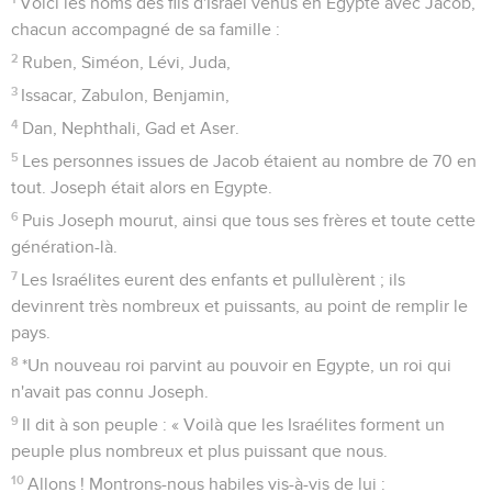
Voici les noms des fils d'Israël venus en Egypte avec Jacob,
chacun accompagné de sa famille :
2
Ruben, Siméon, Lévi, Juda,
3
Issacar, Zabulon, Benjamin,
4
Dan, Nephthali, Gad et Aser.
5
Les personnes issues de Jacob étaient au nombre de 70 en
tout. Joseph était alors en Egypte.
6
Puis Joseph mourut, ainsi que tous ses frères et toute cette
génération-là.
7
Les Israélites eurent des enfants et pullulèrent ; ils
devinrent très nombreux et puissants, au point de remplir le
pays.
8
*Un nouveau roi parvint au pouvoir en Egypte, un roi qui
n'avait pas connu Joseph.
9
Il dit à son peuple : « Voilà que les Israélites forment un
peuple plus nombreux et plus puissant que nous.
10
Allons ! Montrons-nous habiles vis-à-vis de lui :