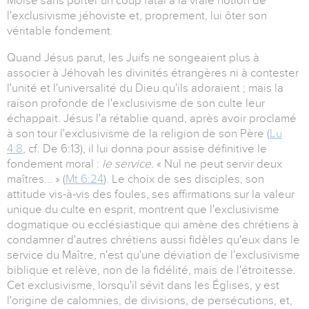
Moïse sans porter un coup fatal à la vraie notion de
l'exclusivisme jéhoviste et, proprement, lui ôter son
véritable fondement.
Quand Jésus parut, les Juifs ne songeaient plus à
associer à Jéhovah les divinités étrangères ni à contester
l'unité et l'universalité du Dieu qu'ils adoraient ; mais la
raison profonde de l'exclusivisme de son culte leur
échappait. Jésus l'a rétablie quand, après avoir proclamé
à son tour l'exclusivisme de la religion de son Père (
Lu
4:8
, cf. De 6:13), il lui donna pour assise définitive le
fondement moral :
le service.
« Nul ne peut servir deux
maîtres... » (
Mt 6:24
). Le choix de ses disciples, son
attitude vis-à-vis des foules, ses affirmations sur la valeur
unique du culte en esprit, montrent que l'exclusivisme
dogmatique ou ecclésiastique qui amène des chrétiens à
condamner d'autres chrétiens aussi fidèles qu'eux dans le
service du Maître, n'est qu'une déviation de l'exclusivisme
biblique et relève, non de la fidélité, mais de l'étroitesse.
Cet exclusivisme, lorsqu'il sévit dans les Églises, y est
l'origine de calomnies, de divisions, de persécutions, et,