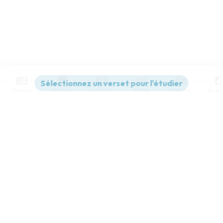
Contenus
Versions
Commentaires
Strong
Dictionnaire
Paramètres de lecture
Afficher les numéros de versets
Mode dyslexique
Désactivé
Simple
Coul
eur
Police d'écriture