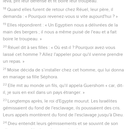
leva, prit leur défense et fit boire leur troupeau.
18
Quand elles furent de retour chez Réuel, leur père, il
demanda : « Pourquoi revenez-vous si vite aujourd'hui ? »
19
Elles répondirent : « Un Egyptien nous a délivrées de la
main des bergers ; il nous a même puisé de l'eau et a fait
boire le troupeau. »
20
Réuel dit à ses filles : « Où est-il ? Pourquoi avez-vous
laissé cet homme ? Allez l'appeler pour qu'il vienne prendre
un repas. »
21
Moïse décida de s’installer chez cet homme, qui lui donna
en mariage sa fille Séphora.
22
Elle mit au monde un fils, qu'il appela Guershom « car, dit-
il, je suis en exil dans un pays étranger. »
23
Longtemps après, le roi d'Egypte mourut. Les Israélites
gémissaient du fond de l'esclavage, ils poussaient des cris.
Leurs appels montèrent du fond de l'esclavage jusqu'à Dieu.
24
Dieu entendit leurs gémissements et se souvint de son