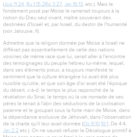
(
Jug 11:24
,
Ru 1:15
,
2
Ro 3:27
,
Jer 16:13
, etc.). Mais le
fondement posé par Moïse le ramenait toujours à la
notion du Dieu seul vivant, maître souverain des
destinées d'Israël et, par Israël, du destin de l'humanité
(voir Jalousie, II).
Admettre que la religion donnée par Moïse à Israël ne
différait pas essentiellement de celle des nations
voisines de même race que lui, serait aller à l'encontre
des témoignages du peuple hébreu lui-même, lequel,
dans ses éléments pieux, a toujours manifesté le
sentiment que la culture étrangère lui avait été plus
nuisible qu'utile, et que son âge d'or avait été l'époque
du désert, c-à-d, le temps le plus rapproché de la
révélation du Sinaï, le temps où la vie nomade de ses
pères le tenait à l'abri des séductions de la civilisation
païenne et le groupait sous la forte main de Moïse, dans
la dépendance exclusive de Jéhovah, dans l'observation
de la charte qu'il leur avait donnée (
Os 9:10
10:1
, De 4:4,
Jer 2:2
etc.). On ne saurait refuser le Décalogue primitif à