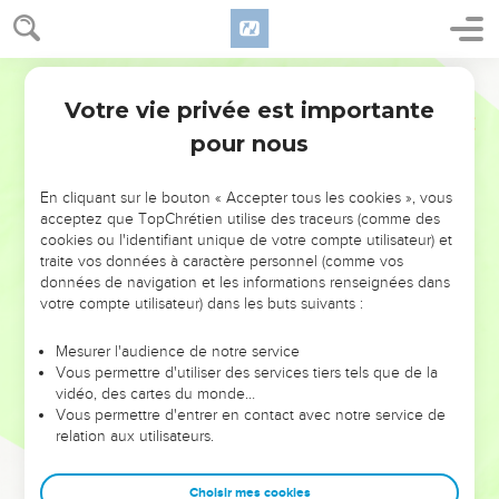
Votre vie privée est importante
pour nous
NE MANQUEZ PAS L’ÉVÉNEMENT
En cliquant sur le bouton « Accepter tous les cookies », vous
DE L’ANNÉE !
acceptez que TopChrétien utilise des traceurs (comme des
cookies ou l'identifiant unique de votre compte utilisateur) et
ET SI LEURS ERREURS POUVAIENT VOUS ÉVITER LES
traite vos données à caractère personnel (comme vos
VOTRES ?
données de navigation et les informations renseignées dans
votre compte utilisateur) dans les buts suivants :
On admire souvent les leaders pour leurs réussites, leur impact,
leur foi ou leur vision. Mais on voit moins les doutes, les erreurs
Mesurer l'audience de notre service
Vous permettre d'utiliser des services tiers tels que de la
et les saisons difficiles qu'ils ont traversés, alors même que ce
vidéo, des cartes du monde…
sont elles qui les ont façonnés.
Vous permettre d'entrer en contact avec notre service de
relation aux utilisateurs.
Dans cette conférence, leaders, entrepreneurs, et responsables
reviennent sur les erreurs marquantes de leur parcours et les
clés pour avancer avec plus de sagesse afin que leurs erreurs
Choisir mes cookies