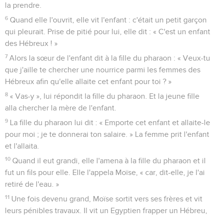
la prendre.
6
Quand elle l'ouvrit, elle vit l'enfant : c'était un petit garçon
qui pleurait. Prise de pitié pour lui, elle dit : « C'est un enfant
des Hébreux ! »
7
Alors la sœur de l'enfant dit à la fille du pharaon : « Veux-tu
que j'aille te chercher une nourrice parmi les femmes des
Hébreux afin qu'elle allaite cet enfant pour toi ? »
8
« Vas-y », lui répondit la fille du pharaon. Et la jeune fille
alla chercher la mère de l'enfant.
9
La fille du pharaon lui dit : « Emporte cet enfant et allaite-le
pour moi ; je te donnerai ton salaire. » La femme prit l'enfant
et l'allaita.
10
Quand il eut grandi, elle l'amena à la fille du pharaon et il
fut un fils pour elle. Elle l'appela Moïse, « car, dit-elle, je l'ai
retiré de l'eau. »
11
Une fois devenu grand, Moïse sortit vers ses frères et vit
leurs pénibles travaux. Il vit un Egyptien frapper un Hébreu,