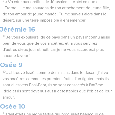
2
« Va crier aux oreilles de Jérusalem : ‘Voici ce que dit
l’Eternel : Je me souviens de ton attachement de jeune fille,
de ton amour de jeune mariée. Tu me suivais alors dans le
désert, sur une terre impossible à ensemencer.
Jérémie 16
13
Je vous expulserai de ce pays dans un pays inconnu aussi
bien de vous que de vos ancêtres, et là vous servirez
d’autres dieux jour et nuit, car je ne vous accorderai plus
aucune faveur.’
Osée 9
10
J'ai trouvé Israël comme des raisins dans le désert, j'ai vu
vos ancêtres comme les premiers fruits d'un figuier, mais ils
sont allés vers Baal-Peor, ils se sont consacrés à l'infâme
idole et ils sont devenus aussi détestables que l'objet de leur
amour.
Osée 10
1
Israël était une vigne fertile qui produisait beaucoup de