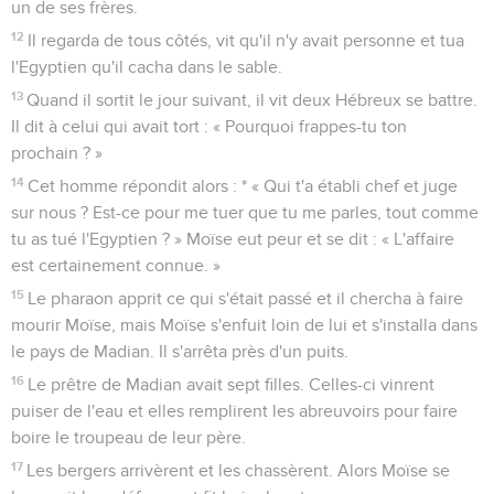
un de ses frères.
12
Il regarda de tous côtés, vit qu'il n'y avait personne et tua
l'Egyptien qu'il cacha dans le sable.
13
Quand il sortit le jour suivant, il vit deux Hébreux se battre.
Il dit à celui qui avait tort : « Pourquoi frappes-tu ton
prochain ? »
14
Cet homme répondit alors : * « Qui t'a établi chef et juge
sur nous ? Est-ce pour me tuer que tu me parles, tout comme
tu as tué l'Egyptien ? » Moïse eut peur et se dit : « L'affaire
est certainement connue. »
15
Le pharaon apprit ce qui s'était passé et il chercha à faire
mourir Moïse, mais Moïse s'enfuit loin de lui et s'installa dans
le pays de Madian. Il s'arrêta près d'un puits.
16
Le prêtre de Madian avait sept filles. Celles-ci vinrent
puiser de l'eau et elles remplirent les abreuvoirs pour faire
boire le troupeau de leur père.
17
Les bergers arrivèrent et les chassèrent. Alors Moïse se