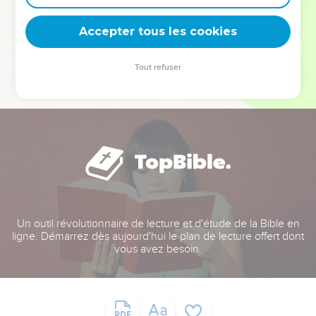
deviennent vos tremplins. Que vous guidiez un ministère, une
équipe, un groupe ou une famille, leur expérience est faite
Accepter tous les cookies
pour vous.
Tout refuser
Je découvre l’événement
Un outil révolutionnaire de lecture et d'étude de la Bible en
ligne. Démarrez dès aujourd'hui le plan de lecture offert dont
vous avez besoin.