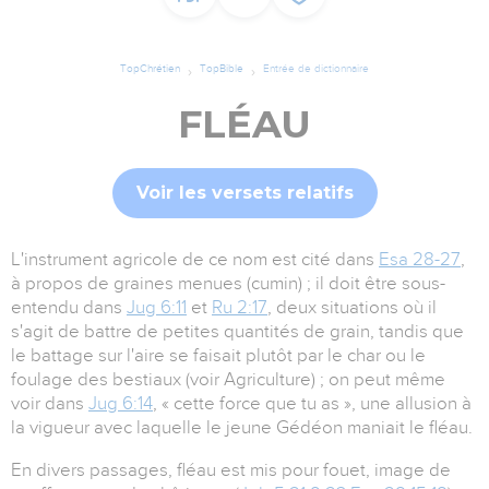
TopChrétien
TopBible
Entrée de dictionnaire
FLÉAU
Voir les versets relatifs
L'instrument agricole de ce nom est cité dans
Esa 28-27
,
à propos de graines menues (cumin) ; il doit être sous-
entendu dans
Jug 6:11
et
Ru 2:17
, deux situations où il
s'agit de battre de petites quantités de grain, tandis que
le battage sur l'aire se faisait plutôt par le char ou le
foulage des bestiaux (voir Agriculture) ; on peut même
voir dans
Jug 6:14
, « cette force que tu as », une allusion à
la vigueur avec laquelle le jeune Gédéon maniait le fléau.
En divers passages, fléau est mis pour fouet, image de