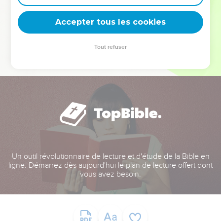
deviennent vos tremplins. Que vous guidiez un ministère, une
équipe, un groupe ou une famille, leur expérience est faite
Accepter tous les cookies
pour vous.
Tout refuser
Je découvre l’événement
Un outil révolutionnaire de lecture et d'étude de la Bible en
ligne. Démarrez dès aujourd'hui le plan de lecture offert dont
vous avez besoin.