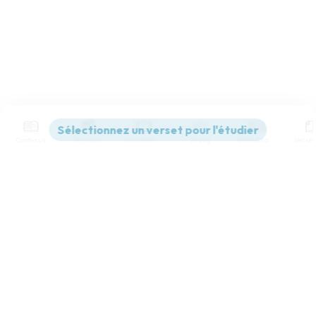
Contenus
Versions
Commentaires
Strong
Dictionnaire
Paramètres de lecture
Afficher les numéros de versets
Mode dyslexique
Désactivé
Simple
Coul
eur