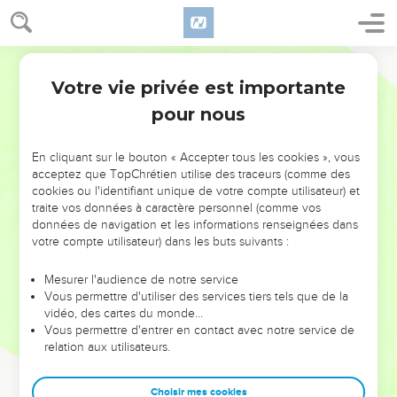
Votre vie privée est importante
pour nous
NE MANQUEZ PAS L’ÉVÉNEMENT
En cliquant sur le bouton « Accepter tous les cookies », vous
DE L’ANNÉE !
acceptez que TopChrétien utilise des traceurs (comme des
cookies ou l'identifiant unique de votre compte utilisateur) et
ET SI LEURS ERREURS POUVAIENT VOUS ÉVITER LES
traite vos données à caractère personnel (comme vos
VOTRES ?
données de navigation et les informations renseignées dans
votre compte utilisateur) dans les buts suivants :
On admire souvent les leaders pour leurs réussites, leur impact,
leur foi ou leur vision. Mais on voit moins les doutes, les erreurs
Mesurer l'audience de notre service
Vous permettre d'utiliser des services tiers tels que de la
et les saisons difficiles qu'ils ont traversés, alors même que ce
vidéo, des cartes du monde…
sont elles qui les ont façonnés.
Vous permettre d'entrer en contact avec notre service de
relation aux utilisateurs.
Dans cette conférence, leaders, entrepreneurs, et responsables
reviennent sur les erreurs marquantes de leur parcours et les
clés pour avancer avec plus de sagesse afin que leurs erreurs
Choisir mes cookies