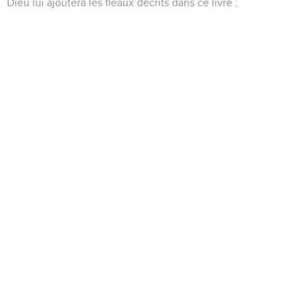
Dieu lui ajoutera les fléaux décrits dans ce livre ;