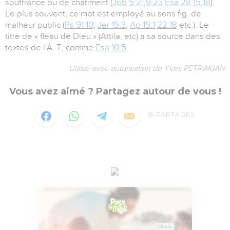
souffrance ou de châtiment (
Job 5:21
,
9:23
Esa 28 15
,
18
).
Le plus souvent, ce mot est employé au sens fig. de
malheur public (
Ps 91:10
,
Jer 15:3
,
Ap 15:1
22:18
etc.). Le
titre de « fléau de Dieu » (Attila, etc) a sa source dans des
textes de l'A. T, comme
Esa 10:5
.
Utilisé avec autorisation de Yves PETRAKIAN
Vous avez aimé ? Partagez autour de vous !
18
PARTAGES