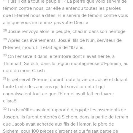
27
Puis il dit à tout le peuple : « La pierre que voici servira de
témoin contre nous, car elle a entendu toutes les paroles
que l'Eternel nous a dites. Elle servira de témoin contre vous
afin que vous ne reniiez pas votre Dieu. »
28
Josué renvoya alors le peuple, chacun dans son héritage.
29
Après ces événements, Josué, fils de Nun, serviteur de
l'Eternel, mourut. Il était âgé de 110 ans.
30
On l'ensevelit dans le territoire dont il avait hérité, à
Thimnath-Sérach, dans la région montagneuse d'Ephraïm, au
nord du mont Gaash.
31
Israël servit l'Eternel durant toute la vie de Josué et durant
toute la vie des anciens qui lui survécurent et qui
connaissaient tout ce que l'Eternel avait fait en faveur
d'Israël.
32
Les Israélites avaient rapporté d’Egypte les ossements de
Joseph. Ils furent enterrés à Sichem, dans la partie de terrain
que Jacob avait achetée aux fils de Hamor, le père de
Sichem, pour 100 pièces d’argent et qui faisait partie de