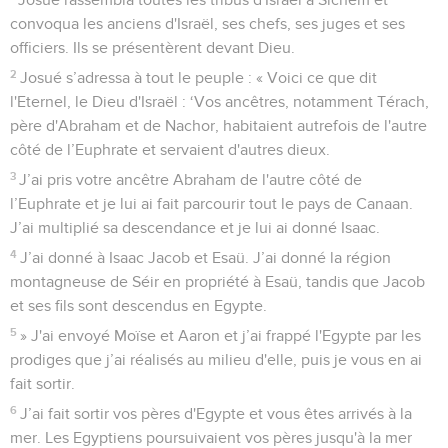
Josué rassembla toutes les tribus d'Israël à Sichem et
convoqua les anciens d'Israël, ses chefs, ses juges et ses
officiers. Ils se présentèrent devant Dieu.
2
Josué s’adressa à tout le peuple : « Voici ce que dit
l'Eternel, le Dieu d'Israël : ‘Vos ancêtres, notamment Térach,
père d'Abraham et de Nachor, habitaient autrefois de l'autre
côté de l’Euphrate et servaient d'autres dieux.
3
J’ai pris votre ancêtre Abraham de l'autre côté de
l’Euphrate et je lui ai fait parcourir tout le pays de Canaan.
J’ai multiplié sa descendance et je lui ai donné Isaac.
4
J’ai donné à Isaac Jacob et Esaü. J’ai donné la région
montagneuse de Séir en propriété à Esaü, tandis que Jacob
et ses fils sont descendus en Egypte.
5
» J'ai envoyé Moïse et Aaron et j’ai frappé l'Egypte par les
prodiges que j’ai réalisés au milieu d'elle, puis je vous en ai
fait sortir.
6
J’ai fait sortir vos pères d'Egypte et vous êtes arrivés à la
mer. Les Egyptiens poursuivaient vos pères jusqu'à la mer