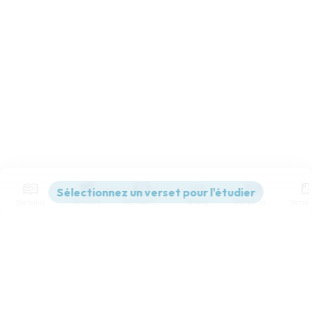
Contenus
Versions
Commentaires
Strong
Dictionnaire
Paramètres de lecture
Afficher les numéros de versets