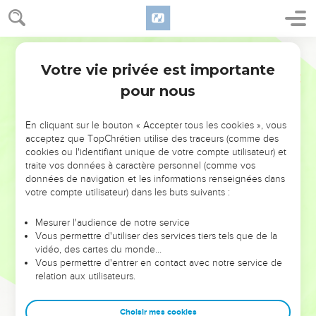
Votre vie privée est importante
pour nous
NE MANQUEZ PAS L’ÉVÉNEMENT
En cliquant sur le bouton « Accepter tous les cookies », vous
DE L’ANNÉE !
acceptez que TopChrétien utilise des traceurs (comme des
cookies ou l'identifiant unique de votre compte utilisateur) et
ET SI LEURS ERREURS POUVAIENT VOUS ÉVITER LES
traite vos données à caractère personnel (comme vos
VOTRES ?
données de navigation et les informations renseignées dans
votre compte utilisateur) dans les buts suivants :
On admire souvent les leaders pour leurs réussites, leur impact,
leur foi ou leur vision. Mais on voit moins les doutes, les erreurs
Mesurer l'audience de notre service
Vous permettre d'utiliser des services tiers tels que de la
et les saisons difficiles qu'ils ont traversés, alors même que ce
vidéo, des cartes du monde…
sont elles qui les ont façonnés.
Vous permettre d'entrer en contact avec notre service de
relation aux utilisateurs.
Dans cette conférence, leaders, entrepreneurs, et responsables
reviennent sur les erreurs marquantes de leur parcours et les
clés pour avancer avec plus de sagesse afin que leurs erreurs
Choisir mes cookies