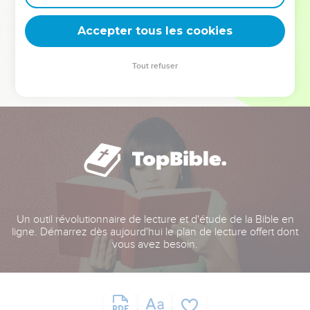
deviennent vos tremplins. Que vous guidiez un ministère, une
équipe, un groupe ou une famille, leur expérience est faite
Accepter tous les cookies
pour vous.
Tout refuser
Je découvre l’événement
Un outil révolutionnaire de lecture et d'étude de la Bible en
ligne. Démarrez dès aujourd'hui le plan de lecture offert dont
vous avez besoin.