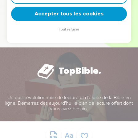
deviennent vos tremplins. Que vous guidiez un ministère, une
équipe, un groupe ou une famille, leur expérience est faite
Accepter tous les cookies
pour vous.
Tout refuser
Je découvre l’événement
Un outil révolutionnaire de lecture et d'étude de la Bible en
ligne. Démarrez dès aujourd'hui le plan de lecture offert dont
vous avez besoin.