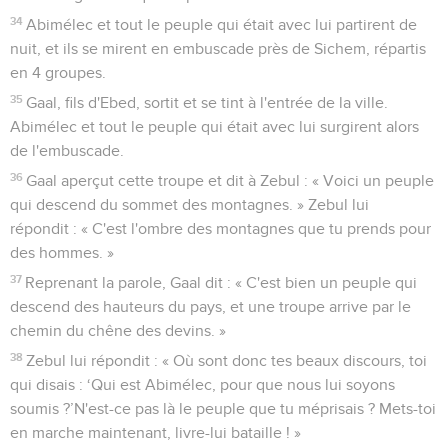
34
Abimélec et tout le peuple qui était avec lui partirent de
nuit, et ils se mirent en embuscade près de Sichem, répartis
en 4 groupes.
35
Gaal, fils d'Ebed, sortit et se tint à l'entrée de la ville.
Abimélec et tout le peuple qui était avec lui surgirent alors
de l'embuscade.
36
Gaal aperçut cette troupe et dit à Zebul : « Voici un peuple
qui descend du sommet des montagnes. » Zebul lui
répondit : « C'est l'ombre des montagnes que tu prends pour
des hommes. »
37
Reprenant la parole, Gaal dit : « C'est bien un peuple qui
descend des hauteurs du pays, et une troupe arrive par le
chemin du chêne des devins. »
38
Zebul lui répondit : « Où sont donc tes beaux discours, toi
qui disais : ‘Qui est Abimélec, pour que nous lui soyons
soumis ?’N'est-ce pas là le peuple que tu méprisais ? Mets-toi
en marche maintenant, livre-lui bataille ! »