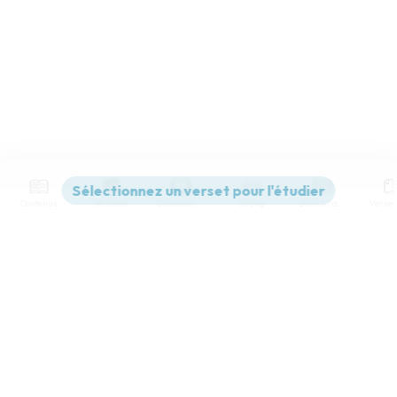
Contenus
Versions
Commentaires
Strong
Dictionnaire
Paramètres de lecture
Afficher les numéros de versets
Mode dyslexique
Désactivé
Simple
Coul
eur