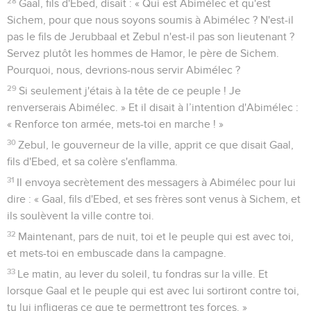
28
Gaal, fils d'Ebed, disait : « Qui est Abimélec et qu'est
Sichem, pour que nous soyons soumis à Abimélec ? N'est-il
pas le fils de Jerubbaal et Zebul n'est-il pas son lieutenant ?
Servez plutôt les hommes de Hamor, le père de Sichem.
Pourquoi, nous, devrions-nous servir Abimélec ?
29
Si seulement j'étais à la tête de ce peuple ! Je
renverserais Abimélec. » Et il disait à l’intention d'Abimélec :
« Renforce ton armée, mets-toi en marche ! »
30
Zebul, le gouverneur de la ville, apprit ce que disait Gaal,
fils d'Ebed, et sa colère s'enflamma.
31
Il envoya secrètement des messagers à Abimélec pour lui
dire : « Gaal, fils d'Ebed, et ses frères sont venus à Sichem, et
ils soulèvent la ville contre toi.
32
Maintenant, pars de nuit, toi et le peuple qui est avec toi,
et mets-toi en embuscade dans la campagne.
33
Le matin, au lever du soleil, tu fondras sur la ville. Et
lorsque Gaal et le peuple qui est avec lui sortiront contre toi,
tu lui infligeras ce que te permettront tes forces. »