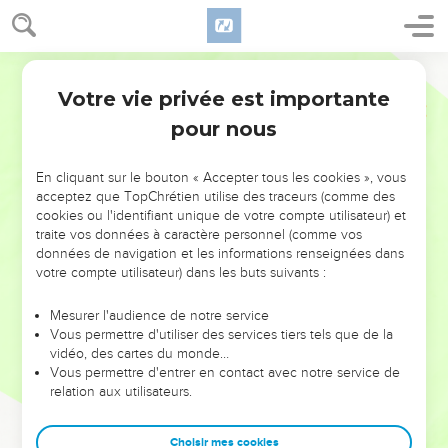
Votre vie privée est importante
pour nous
NE MANQUEZ PAS L’ÉVÉNEMENT
En cliquant sur le bouton « Accepter tous les cookies », vous
DE L’ANNÉE !
acceptez que TopChrétien utilise des traceurs (comme des
cookies ou l'identifiant unique de votre compte utilisateur) et
ET SI LEURS ERREURS POUVAIENT VOUS ÉVITER LES
traite vos données à caractère personnel (comme vos
VOTRES ?
données de navigation et les informations renseignées dans
votre compte utilisateur) dans les buts suivants :
On admire souvent les leaders pour leurs réussites, leur impact,
leur foi ou leur vision. Mais on voit moins les doutes, les erreurs
Mesurer l'audience de notre service
Vous permettre d'utiliser des services tiers tels que de la
et les saisons difficiles qu'ils ont traversés, alors même que ce
vidéo, des cartes du monde…
sont elles qui les ont façonnés.
Vous permettre d'entrer en contact avec notre service de
relation aux utilisateurs.
Dans cette conférence, leaders, entrepreneurs, et responsables
reviennent sur les erreurs marquantes de leur parcours et les
clés pour avancer avec plus de sagesse afin que leurs erreurs
Choisir mes cookies