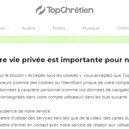
éos
Audios
Textes
Musique
Chrét
re vie privée est importante pour 
NEMENT DE L’ANNÉE !
ÉVITER LES VOTRES ?
sur le bouton « Accepter tous les cookies », vous acceptez que T
traceurs (comme des cookies ou l'identifiant unique de votre compte 
tes, leur impact, leur foi ou leur vision. Mais on voit
s données à caractère personnel (comme vos données de navigatio
fficiles qu'ils ont traversés, alors même que ce sont
 renseignées dans votre compte utilisateur) dans les buts suivants 
audience de notre service
s, et responsables reviennent sur les erreurs
 avancer avec plus de sagesse afin que leurs erreurs
ttre d'utiliser des services tiers tels que de la vidéo, des cartes
un ministère, une équipe, un groupe ou une famille,
ttre d'entrer en contact avec notre service de relation aux utilisat