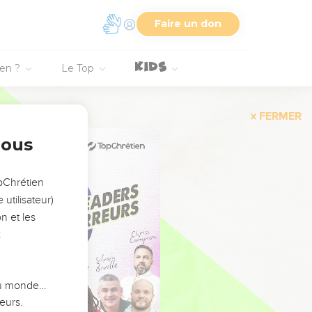
Faire un don
ien ?
Le Top
FERMER
nous
opChrétien
utilisateur)
n et les
:
 du monde…
eurs.