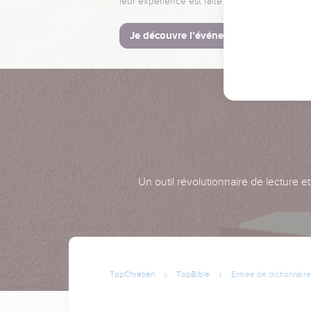
leur expérience est faite pour vous.
Je découvre l’événement
Un outil révolutionnaire de lecture e
TopChrétien
TopBible
Entrée de dictionnaire