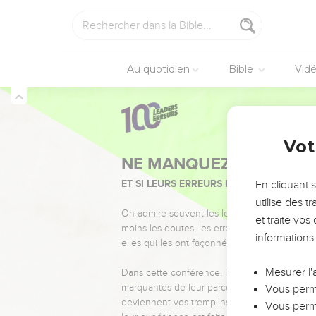
Au quotidien
Bible
Vid
Vot
NE MANQUEZ PAS L’ÉVÉ
ET SI LEURS ERREURS POUVAIENT VOUS 
En cliquant 
utilise des 
On admire souvent les leaders pour leurs réussi
et traite vo
moins les doutes, les erreurs et les saisons di
informations
elles qui les ont façonnés.
Mesurer l'
Dans cette conférence, leaders, entrepreneur
marquantes de leur parcours et les clés pour
Vous perme
deviennent vos tremplins. Que vous guidiez 
Vous perme