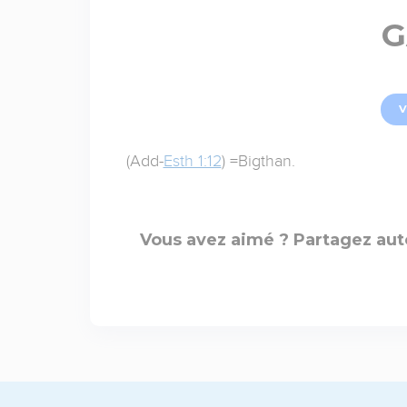
G
V
(Add-
Esth 1:12
) =Bigthan.
Vous avez aimé ? Partagez aut