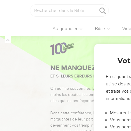
Au quotidien
Bible
Vid
Vot
NE MANQUEZ PAS L’ÉVÉ
ET SI LEURS ERREURS POUVAIENT VOUS 
En cliquant 
utilise des 
On admire souvent les leaders pour leurs réussi
et traite vo
moins les doutes, les erreurs et les saisons di
informations
elles qui les ont façonnés.
Mesurer l'
Dans cette conférence, leaders, entrepreneur
marquantes de leur parcours et les clés pour
Vous perme
deviennent vos tremplins. Que vous guidiez 
Vous perme