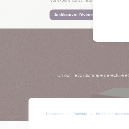
leur expérience est faite pour vous.
Je découvre l’événement
Un outil révolutionnaire de lecture e
TopChrétien
TopBible
Entrée de dictionnaire