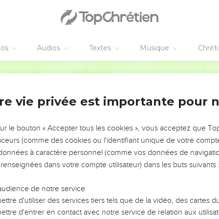
éos
Audios
Textes
Musique
Chrét
re vie privée est importante pour 
NEMENT DE L’ANNÉE !
ÉVITER LES VOTRES ?
sur le bouton « Accepter tous les cookies », vous acceptez que T
traceurs (comme des cookies ou l'identifiant unique de votre compte 
tes, leur impact, leur foi ou leur vision. Mais on voit
s données à caractère personnel (comme vos données de navigatio
fficiles qu'ils ont traversés, alors même que ce sont
 renseignées dans votre compte utilisateur) dans les buts suivants 
audience de notre service
s, et responsables reviennent sur les erreurs
 avancer avec plus de sagesse afin que leurs erreurs
ttre d'utiliser des services tiers tels que de la vidéo, des cartes
un ministère, une équipe, un groupe ou une famille,
ttre d'entrer en contact avec notre service de relation aux utilisat