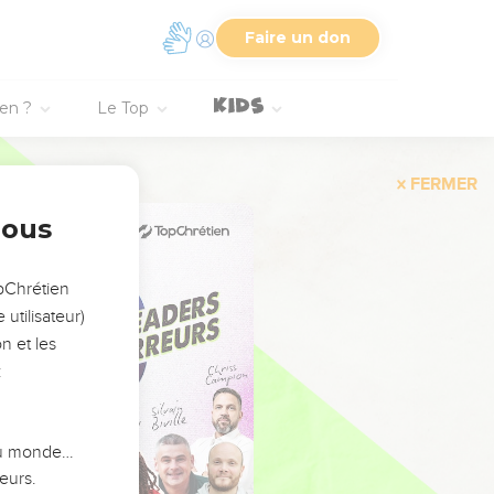
Faire un don
ien ?
Le Top
FERMER
nous
opChrétien
utilisateur)
n et les
:
 du monde…
eurs.