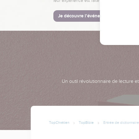
leur expérience est faite pour vous.
Je découvre l’événement
Un outil révolutionnaire de lecture e
TopChrétien
TopBible
Entrée de dictionnaire