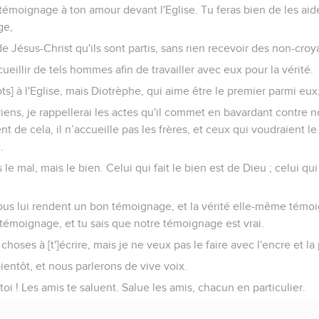
 témoignage à ton amour devant l'Eglise. Tu feras bien de les ai
ge,
e Jésus-Christ qu'ils sont partis, sans rien recevoir des non-croy
illir de tels hommes afin de travailler avec eux pour la vérité.
ots] à l'Eglise, mais Diotrèphe, qui aime être le premier parmi eux
 viens, je rappellerai les actes qu'il commet en bavardant contre 
t de cela, il n’accueille pas les frères, et ceux qui voudraient le
.
le mal, mais le bien. Celui qui fait le bien est de Dieu ; celui qui
ous lui rendent un bon témoignage, et la vérité elle-même témoi
 témoignage, et tu sais que notre témoignage est vrai.
hoses à [t']écrire, mais je ne veux pas le faire avec l'encre et la
bientôt, et nous parlerons de vive voix.
toi ! Les amis te saluent. Salue les amis, chacun en particulier.