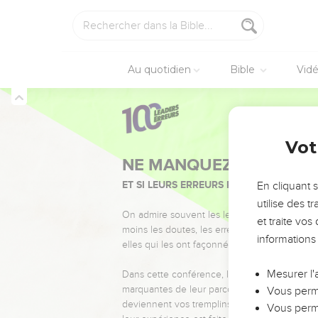
Au quotidien
Bible
Vid
Vot
NE MANQUEZ PAS L’ÉVÉ
ET SI LEURS ERREURS POUVAIENT VOUS 
En cliquant 
utilise des 
On admire souvent les leaders pour leurs réussi
et traite vo
moins les doutes, les erreurs et les saisons di
informations
elles qui les ont façonnés.
Mesurer l'
Dans cette conférence, leaders, entrepreneur
marquantes de leur parcours et les clés pour
Vous perme
deviennent vos tremplins. Que vous guidiez 
Vous perme