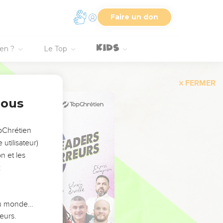
Faire un don
ien ?
Le Top
FERMER
nous
opChrétien
utilisateur)
n et les
:
 du monde…
eurs.