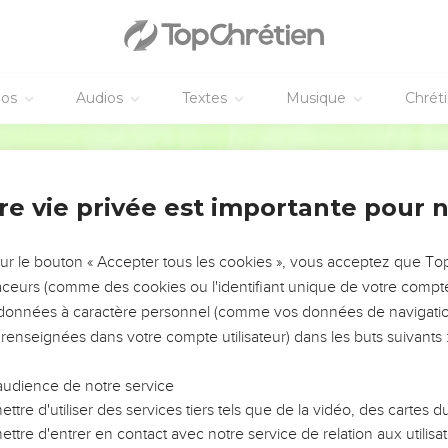
éos
Audios
Textes
Musique
Chrét
re vie privée est importante pour 
NEMENT DE L’ANNÉE !
ÉVITER LES VOTRES ?
sur le bouton « Accepter tous les cookies », vous acceptez que T
traceurs (comme des cookies ou l'identifiant unique de votre compte 
tes, leur impact, leur foi ou leur vision. Mais on voit
s données à caractère personnel (comme vos données de navigatio
fficiles qu'ils ont traversés, alors même que ce sont
 renseignées dans votre compte utilisateur) dans les buts suivants 
audience de notre service
s, et responsables reviennent sur les erreurs
 avancer avec plus de sagesse afin que leurs erreurs
ttre d'utiliser des services tiers tels que de la vidéo, des cartes
un ministère, une équipe, un groupe ou une famille,
ttre d'entrer en contact avec notre service de relation aux utilisat