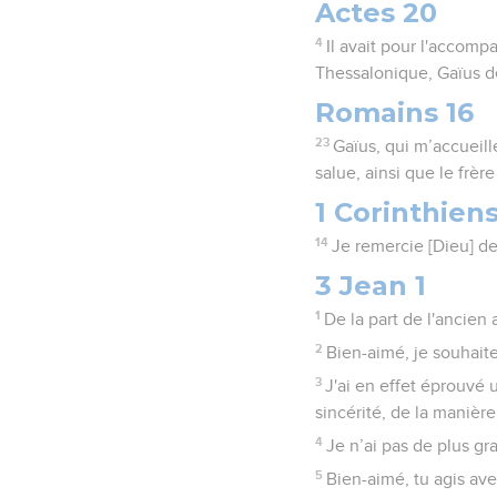
Actes 20
4
Il avait pour l'accomp
Thessalonique, Gaïus de
Romains 16
23
Gaïus, qui m’accueille
salue, ainsi que le frèr
1 Corinthiens
14
Je remercie [Dieu] de
3 Jean 1
1
De la part de l'ancien
2
Bien-aimé, je souhait
3
J'ai en effet éprouvé 
sincérité, de la manière
4
Je n’ai pas de plus g
5
Bien-aimé, tu agis ave