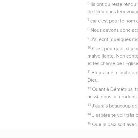
6
Ils ont du reste rendu
de Dieu dans leur voya
7
car c'est pour le nom d
8
Nous devons donc accue
9
J'ai écrit [quelques m
10
C'est pourquoi, si je
malveillante. Non conten
et les chasse de l'Eglise
11
Bien-aimé, n'imite pas 
Dieu.
12
Quant à Démétrius, t
aussi, nous lui rendons
13
J'aurais beaucoup de c
14
J'espère te voir très 
15
Que la paix soit avec 