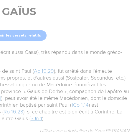
GAÏUS
oir les versets relatifs
écrit aussi Caïus), très répandu dans le monde gréco-
e saint Paul (
Ac 19:29
), fut arrêté dans l'émeute
 propres, et d'autres aussi (Sosipater, Secundus, etc.)
e Thessalonique ou de Macédoine énumérant les
la province. « Gaïus de Derbe », compagnon de l'apôtre au
4
), peut avoir été le même Macédonien, dont le domicile
inthien baptisé par saint Paul (
1Co 1:14
) est
 (
Ro 16:23
), si ce chapitre est bien écrit à Corinthe. La
 autre Gaïus (
3Jn 1
).
Utilisé avec autorisation de Yves PETRAKIAN