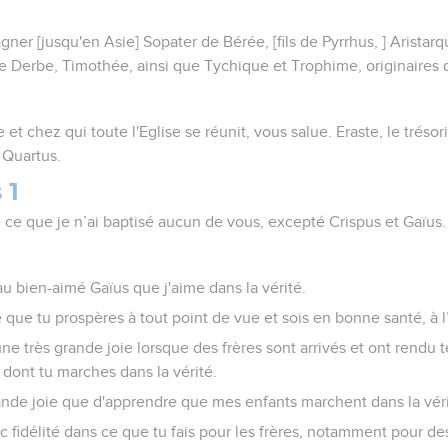
agner [jusqu'en Asie] Sopater de Bérée, [fils de Pyrrhus, ] Arista
 Derbe, Timothée, ainsi que Tychique et Trophime, originaires d
 et chez qui toute l'Eglise se réunit, vous salue. Eraste, le trésori
e Quartus.
 1
 ce que je n’ai baptisé aucun de vous, excepté Crispus et Gaïus.
 au bien-aimé Gaïus que j'aime dans la vérité.
e que tu prospères à tout point de vue et sois en bonne santé, à 
une très grande joie lorsque des frères sont arrivés et ont rendu
 dont tu marches dans la vérité.
rande joie que d'apprendre que mes enfants marchent dans la véri
c fidélité dans ce que tu fais pour les frères, notamment pour des