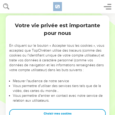
Votre vie privée est importante
pour nous
NE MANQUEZ PAS L’ÉVÉNEMENT
En cliquant sur le bouton « Accepter tous les cookies », vous
DE L’ANNÉE !
acceptez que TopChrétien utilise des traceurs (comme des
cookies ou l'identifiant unique de votre compte utilisateur) et
ET SI LEURS ERREURS POUVAIENT VOUS ÉVITER LES
traite vos données à caractère personnel (comme vos
VOTRES ?
données de navigation et les informations renseignées dans
votre compte utilisateur) dans les buts suivants :
On admire souvent les leaders pour leurs réussites, leur impact,
leur foi ou leur vision. Mais on voit moins les doutes, les erreurs
Mesurer l'audience de notre service
Vous permettre d'utiliser des services tiers tels que de la
et les saisons difficiles qu'ils ont traversés, alors même que ce
vidéo, des cartes du monde…
sont elles qui les ont façonnés.
Vous permettre d'entrer en contact avec notre service de
relation aux utilisateurs.
Dans cette conférence, leaders, entrepreneurs, et responsables
reviennent sur les erreurs marquantes de leur parcours et les
clés pour avancer avec plus de sagesse afin que leurs erreurs
Choisir mes cookies