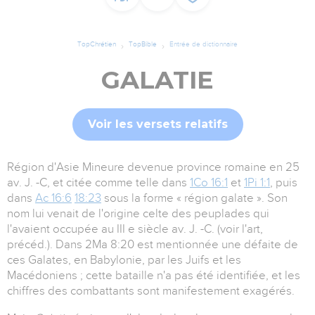
TopChrétien
TopBible
Entrée de dictionnaire
GALATIE
Voir les versets relatifs
Région d'Asie Mineure devenue province romaine en 25
av. J. -C, et citée comme telle dans
1Co 16:1
et
1Pi 1:1
, puis
dans
Ac 16:6
18:23
sous la forme « région galate ». Son
nom lui venait de l'origine celte des peuplades qui
l'avaient occupée au III e siècle av. J. -C. (voir l'art,
précéd.). Dans 2Ma 8:20 est mentionnée une défaite de
ces Galates, en Babylonie, par les Juifs et les
Macédoniens ; cette bataille n'a pas été identifiée, et les
chiffres des combattants sont manifestement exagérés.