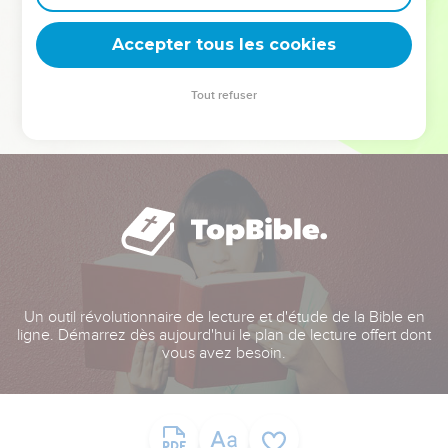
deviennent vos tremplins. Que vous guidiez un ministère, une
équipe, un groupe ou une famille, leur expérience est faite
Accepter tous les cookies
pour vous.
Tout refuser
Je découvre l’événement
Un outil révolutionnaire de lecture et d'étude de la Bible en
ligne. Démarrez dès aujourd'hui le plan de lecture offert dont
vous avez besoin.