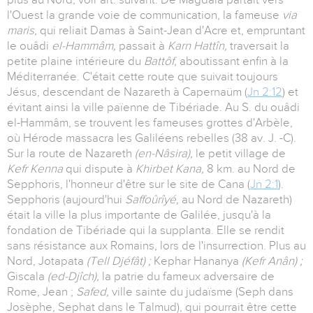
l'Ouest la grande voie de communication, la fameuse
via
maris,
qui reliait Damas à Saint-Jean d'Acre et, empruntant
le ouâdi
el-Hammâm,
passait à
Karn Hattîn,
traversait la
petite plaine intérieure du
Battôf,
aboutissant enfin à la
Méditerranée. C'était cette route que suivait toujours
Jésus, descendant de Nazareth à Capernaüm (
Jn 2:12
) et
évitant ainsi la ville païenne de Tibériade. Au S. du ouâdi
el-Hammâm, se trouvent les fameuses grottes d'Arbèle,
où Hérode massacra les Galiléens rebelles (38 av. J. -C).
Sur la route de Nazareth
(en-Nâsira),
le petit village de
Kefr Kenna
qui dispute à
Khirbet Kana,
8 km. au Nord de
Sepphoris, l'honneur d'être sur le site de Cana (
Jn 2:1
).
Sepphoris (aujourd'hui
Saffoûrîyé,
au Nord de Nazareth)
était la ville la plus importante de Galilée, jusqu'à la
fondation de Tibériade qui la supplanta. Elle se rendit
sans résistance aux Romains, lors de l'insurrection. Plus au
Nord, Jotapata
(Tell Djéfât) ;
Kephar Hananya
(Kefr Anân) ;
Giscala
(ed-Djîch),
la patrie du fameux adversaire de
Rome, Jean ;
Safed,
ville sainte du judaïsme (Seph dans
Josèphe, Sephat dans le Talmud), qui pourrait être cette