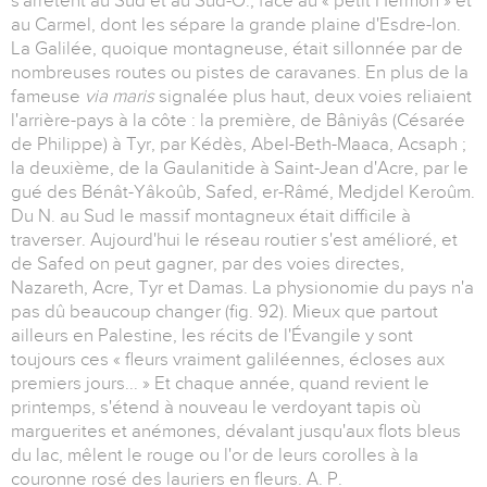
s'arrêtent au Sud et au Sud-O., face au « petit Hermon » et
au Carmel, dont les sépare la grande plaine d'Esdre-lon.
La Galilée, quoique montagneuse, était sillonnée par de
nombreuses routes ou pistes de caravanes. En plus de la
fameuse
via maris
signalée plus haut, deux voies reliaient
l'arrière-pays à la côte : la première, de Bâniyâs (Césarée
de Philippe) à Tyr, par Kédès, Abel-Beth-Maaca, Acsaph ;
la deuxième, de la Gaulanitide à Saint-Jean d'Acre, par le
gué des Bénât-Yâkoûb, Safed, er-Râmé, Medjdel Keroûm.
Du N. au Sud le massif montagneux était difficile à
traverser. Aujourd'hui le réseau routier s'est amélioré, et
de Safed on peut gagner, par des voies directes,
Nazareth, Acre, Tyr et Damas. La physionomie du pays n'a
pas dû beaucoup changer (fig. 92). Mieux que partout
ailleurs en Palestine, les récits de l'Évangile y sont
toujours ces « fleurs vraiment galiléennes, écloses aux
premiers jours... » Et chaque année, quand revient le
printemps, s'étend à nouveau le verdoyant tapis où
marguerites et anémones, dévalant jusqu'aux flots bleus
du lac, mêlent le rouge ou l'or de leurs corolles à la
couronne rosé des lauriers en fleurs. A. P.