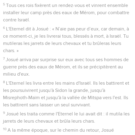
5
Tous ces rois fixèrent un rendez-vous et vinrent ensemble
installer leur camp près des eaux de Mérom, pour combattre
contre Israël.
6
L'Eternel dit à Josué : « N’aie pas peur d’eux, car demain, à
ce moment-ci, je les livrerai tous, blessés à mort, à Israël. Tu
mutileras les jarrets de leurs chevaux et tu brûleras leurs
chars. »
7
Josué arriva par surprise sur eux avec tous ses hommes de
guerre près des eaux de Mérom, et ils se précipitèrent au
milieu d'eux.
8
L'Eternel les livra entre les mains d'Israël. Ils les battirent et
les poursuivirent jusqu'à Sidon la grande, jusqu'à
Misrephoth-Maïm et jusqu'à la vallée de Mitspa vers l'est. Ils
les battirent sans laisser un seul survivant.
9
Josué les traita comme l'Eternel le lui avait dit : il mutila les
jarrets de leurs chevaux et brûla leurs chars.
10
A la même époque, sur le chemin du retour, Josué