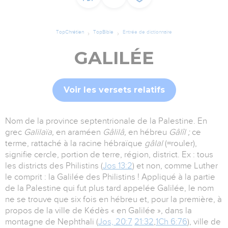
TopChrétien
TopBible
Entrée de dictionnaire
GALILÉE
Voir les versets relatifs
Nom de la province septentrionale de la Palestine. En
grec
Galilaïa,
en araméen
Gâlilâ,
en hébreu
Gâlîl ;
ce
terme, rattaché à la racine hébraïque
gâlal
(=rouler),
signifie cercle, portion de terre, région, district. Ex : tous
les districts des Philistins (
Jos 13:2
) et non, comme Luther
le comprit : la Galilée des Philistins ! Appliqué à la partie
de la Palestine qui fut plus tard appelée Galilée, le nom
ne se trouve que six fois en hébreu et, pour la première, à
propos de la ville de Kédès « en Galilée », dans la
montagne de Nephthali (
Jos, 20:7
21:32
,
1Ch 6:76
), ville de