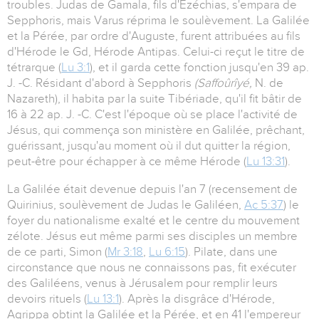
troubles. Judas de Gamala, fils d'Ézéchias, s'empara de
Sepphoris, mais Varus réprima le soulèvement. La Galilée
et la Pérée, par ordre d'Auguste, furent attribuées au fils
d'Hérode le Gd, Hérode Antipas. Celui-ci reçut le titre de
tétrarque (
Lu 3:1
), et il garda cette fonction jusqu'en 39 ap.
J. -C. Résidant d'abord à Sepphoris
(Saffoûrîyé,
N. de
Nazareth), il habita par la suite Tibériade, qu'il fit bâtir de
16 à 22 ap. J. -C. C'est l'époque où se place l'activité de
Jésus, qui commença son ministère en Galilée, prêchant,
guérissant, jusqu'au moment où il dut quitter la région,
peut-être pour échapper à ce même Hérode (
Lu 13:31
).
La Galilée était devenue depuis l'an 7 (recensement de
Quirinius, soulèvement de Judas le Galiléen,
Ac 5:37
) le
foyer du nationalisme exalté et le centre du mouvement
zélote. Jésus eut même parmi ses disciples un membre
de ce parti, Simon (
Mr 3:18
,
Lu 6:15
). Pilate, dans une
circonstance que nous ne connaissons pas, fit exécuter
des Galiléens, venus à Jérusalem pour remplir leurs
devoirs rituels (
Lu 13:1
). Après la disgrâce d'Hérode,
Agrippa obtint la Galilée et la Pérée, et en 41 l'empereur