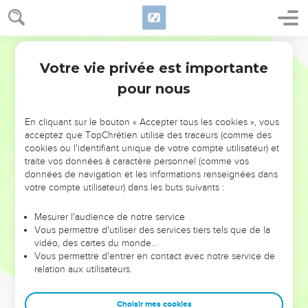
Votre vie privée est importante
pour nous
NE MANQUEZ PAS L’ÉVÉNEMENT
En cliquant sur le bouton « Accepter tous les cookies », vous
DE L’ANNÉE !
acceptez que TopChrétien utilise des traceurs (comme des
cookies ou l'identifiant unique de votre compte utilisateur) et
ET SI LEURS ERREURS POUVAIENT VOUS ÉVITER LES
traite vos données à caractère personnel (comme vos
VOTRES ?
données de navigation et les informations renseignées dans
votre compte utilisateur) dans les buts suivants :
On admire souvent les leaders pour leurs réussites, leur impact,
leur foi ou leur vision. Mais on voit moins les doutes, les erreurs
Mesurer l'audience de notre service
Vous permettre d'utiliser des services tiers tels que de la
et les saisons difficiles qu'ils ont traversés, alors même que ce
vidéo, des cartes du monde…
sont elles qui les ont façonnés.
Vous permettre d'entrer en contact avec notre service de
relation aux utilisateurs.
Dans cette conférence, leaders, entrepreneurs, et responsables
reviennent sur les erreurs marquantes de leur parcours et les
clés pour avancer avec plus de sagesse afin que leurs erreurs
Choisir mes cookies