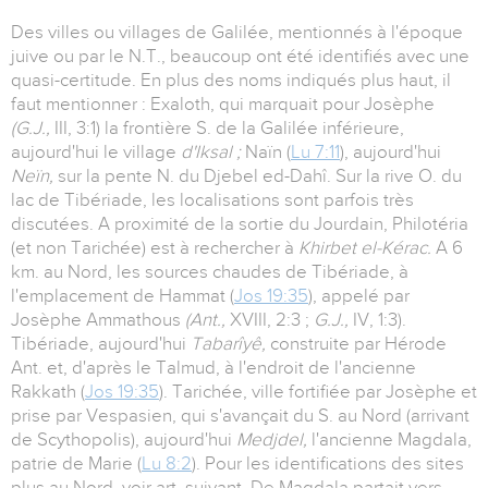
Des villes ou villages de Galilée, mentionnés à l'époque
juive ou par le N.T., beaucoup ont été identifiés avec une
quasi-certitude. En plus des noms indiqués plus haut, il
faut mentionner : Exaloth, qui marquait pour Josèphe
(G.J.,
III, 3:1) la frontière S. de la Galilée inférieure,
aujourd'hui le village
d'Iksal ;
Naïn (
Lu 7:11
), aujourd'hui
Neïn,
sur la pente N. du Djebel ed-Dahî. Sur la rive O. du
lac de Tibériade, les localisations sont parfois très
discutées. A proximité de la sortie du Jourdain, Philotéria
(et non Tarichée) est à rechercher à
Khirbet el-Kérac.
A 6
km. au Nord, les sources chaudes de Tibériade, à
l'emplacement de Hammat (
Jos 19:35
), appelé par
Josèphe Ammathous
(Ant.,
XVIII, 2:3 ;
G.J.,
IV, 1:3).
Tibériade, aujourd'hui
Tabarîyê,
construite par Hérode
Ant. et, d'après le Talmud, à l'endroit de l'ancienne
Rakkath (
Jos 19:35
). Tarichée, ville fortifiée par Josèphe et
prise par Vespasien, qui s'avançait du S. au Nord (arrivant
de Scythopolis), aujourd'hui
Medjdel,
l'ancienne Magdala,
patrie de Marie (
Lu 8:2
). Pour les identifications des sites
plus au Nord, voir art. suivant. De Magdala partait vers