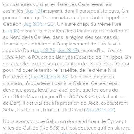
compatriotes voisins, en face des Cananéens non
assimilés (
Jug 1:31
), dont il partageait le pays. On
et suivant
pourrait croire qu'il se racheta en répondant à l'appel de
Gédéon (
Jug 6:35
7:23
). Un autre chap, du même livre
(
Jug 18
) raconte la migration des Danites qui s'installèrent
au Nord de la Galilée, dans la région des sources du
Jourdain, et rebâtirent à l'emplacement de Laïs la ville
appelée Dan (
Jug 18:29
,
Jos 19:47
), aujourd'hui
Tell el-
Kâdi,
4 km. à l'Ouest de Bâniyâs (Césarée de Philippe). On
se rappelle l'expression courante « de Dan à Béer-Séba »
pour indiquer le territoire israélite, de l'extrême N. à
l'extrême S (
Jug 20:1
,
1Sa 3:20
). Mais Dan, de par sa
situation, n'appartenait pas à la Galilée. Celle-ci était
devenue assez loyaliste, à tel point que les gens de
Abel-Beth-Maaca (aujourd'hui
Abil el-Kamh,
à la hauteur
de Dan), il est vrai sous la pression de Joab, exécutèrent
Séba, fils de Bicri, l'ennemi de David (
2Sa 20:14-22
).
Nous avons vu que Salomon donna à Hiram de Tyr vingt
villes de Galilée (1Ro 9:13) et il est douteux qu'il en ait reçu