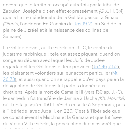
encore que le territoire occupé autrefois par la tribu de
Zabulon. Josèphe dit en effet expressément
(G.J.,
III, 3:4)
que la limite méridionale de la Galilée passait à Ginaïa
(Djenîn,
l'ancienne En-Gannim de
Jos 19:21
, au Sud de la
plaine de Jizréel et à la naissance des collines de
Samarie).
La Galilée devint, au II e siècle ap. J. -C, le centre du
judaïsme rabbinique ; cela est assez piquant, quand on
songe au dédain avec lequel les Juifs de Judée
regardaient les Galiléens et leur province (
Jn 1:46
7:52
),
les plaisantant volontiers sur leur accent particulier (
Mt
26:73
), et aussi quand on se rappelle qu'en pays païen la
désignation de Galiléens fut parfois donnée aux
chrétiens. Après la mort de Gamaliel II (vers 130 ap. J. -C),
le sanhédrin fut transféré de Jamnia à Uscha
(Kh. Houché)
où il resta jusqu'en 150. Il résida ensuite à Sepphoris, puis
à Tibériade, avec Juda II, en 220. C'est à Tibériade que
se constituèrent la Mischna et la Gemara et que fut fixée,
du V e au VIII e siècle, la ponctuation dite massorétique