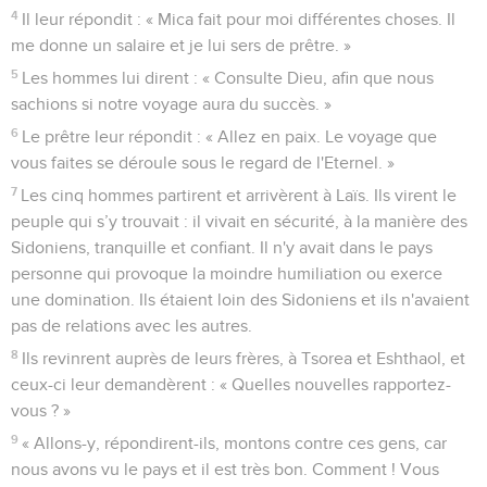
4
Il leur répondit : « Mica fait pour moi différentes choses. Il
me donne un salaire et je lui sers de prêtre. »
5
Les hommes lui dirent : « Consulte Dieu, afin que nous
sachions si notre voyage aura du succès. »
6
Le prêtre leur répondit : « Allez en paix. Le voyage que
vous faites se déroule sous le regard de l'Eternel. »
7
Les cinq hommes partirent et arrivèrent à Laïs. Ils virent le
peuple qui s’y trouvait : il vivait en sécurité, à la manière des
Sidoniens, tranquille et confiant. Il n'y avait dans le pays
personne qui provoque la moindre humiliation ou exerce
une domination. Ils étaient loin des Sidoniens et ils n'avaient
pas de relations avec les autres.
8
Ils revinrent auprès de leurs frères, à Tsorea et Eshthaol, et
ceux-ci leur demandèrent : « Quelles nouvelles rapportez-
vous ? »
9
« Allons-y, répondirent-ils, montons contre ces gens, car
nous avons vu le pays et il est très bon. Comment ! Vous