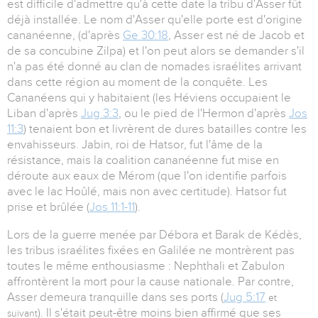
est difficile d'admettre qu'à cette date la tribu d'Asser fût
déjà installée. Le nom d'Asser qu'elle porte est d'origine
cananéenne, (d'après
Ge 30:18
, Asser est né de Jacob et
de sa concubine Zilpa) et l'on peut alors se demander s'il
n'a pas été donné au clan de nomades israélites arrivant
dans cette région au moment de la conquête. Les
Cananéens qui y habitaient (les Héviens occupaient le
Liban d'après
Jug 3:3
, ou le pied de l'Hermon d'après
Jos
11:3
) tenaient bon et livrèrent de dures batailles contre les
envahisseurs. Jabin, roi de Hatsor, fut l'âme de la
résistance, mais la coalition cananéenne fut mise en
déroute aux eaux de Mérom (que l'on identifie parfois
avec le lac Hoûlé, mais non avec certitude). Hatsor fut
prise et brûlée (
Jos 11:1-11
).
Lors de la guerre menée par Débora et Barak de Kédès,
les tribus israélites fixées en Galilée ne montrèrent pas
toutes le même enthousiasme : Nephthali et Zabulon
affrontèrent la mort pour la cause nationale. Par contre,
Asser demeura tranquille dans ses ports (
Jug 5:17
et
). Il s'était peut-être moins bien affirmé que ses
suivant