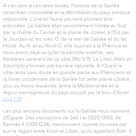
A s'en tenir à ces rares textes, l'histoire de la Galilée
serait bien incomplète et la délimitation du pays presque
impossible. L'une et l'autre peuvent pourtant être
précisées. La Galilée était sensiblement limitée au Sud
par la chaîne du Carmel et la plaine de Jizréel, à l'Est par
le Jourdain et les rives O. de la mer de Galilée et du lac
Hoûlé. Au N. et au Nord-O, elle touchait à la Phénicie et
nous avons déjà vu qu'en la période israélite, ses
frontières varièrent de ce côté (1Ro 9:11). Le Litani
(Nahr el-
Kâsimîyê)
y formait une barrière naturelle. A l'Ouest la
côte resta sans doute en grande partie aux Phéniciens et
la limite occidentale de la Galilée fut cette plaine côtière,
plus ou moins resserrée, entre la Méditerranée et la
région montagneuse du pays occupé par la tribu d'Asser
(
Jug 1:31
).
Les plus anciens documents sur la Galilée nous viennent
d'Egypte. Des inscriptions de Séti I er (1320-1300), de
Ramsès II (1300-1234), mentionnent comme soumise par
eux la région entre Kison et Liban, qu'ils appellent Asêr. Il