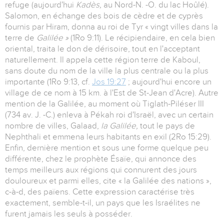
refuge (aujourd'hui
Kadès,
au Nord-N. -O. du lac Hoûlé).
Salomon, en échange des bois de cèdre et de cyprès
fournis par Hiram, donna au roi de Tyr « vingt villes dans la
terre de
Galilée »
(1Ro 9:11). Le récipiendaire, en cela bien
oriental, traita le don de dérisoire, tout en l'acceptant
naturellement. Il appela cette région terre de Kaboul,
sans doute du nom de la ville la plus centrale ou la plus
importante (1Ro 9:13, cf.
Jos 19:27
; aujourd'hui encore un
village de ce nom à 15 km. à l'Est de St-Jean d'Acre). Autre
mention de la Galilée, au moment où Tiglath-Piléser III
(734 av. J. -C.) enleva à Pékah roi d'Israël, avec un certain
nombre de villes, Galaad,
la Galilée,
tout le pays de
Nephthali et emmena leurs habitants en exil (2Ro 15:29).
Enfin, dernière mention et sous une forme quelque peu
différente, chez le prophète Ésaïe, qui annonce des
temps meilleurs aux régions qui connurent des jours
douloureux et parmi elles, cite « la Galilée des nations »,
c-à-d, des païens. Cette expression caractérise très
exactement, semble-t-il, un pays que les Israélites ne
furent jamais les seuls à posséder.