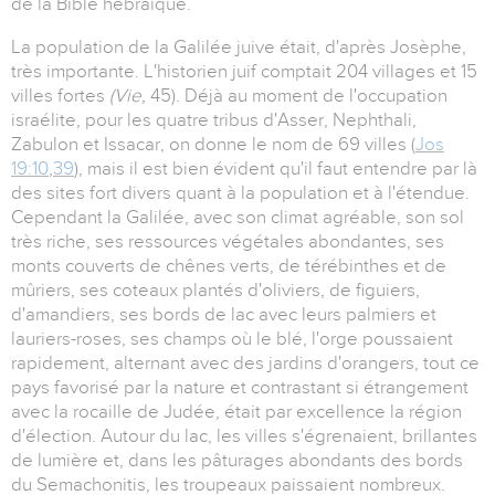
de la Bible hébraïque.
La population de la Galilée juive était, d'après Josèphe,
très importante. L'historien juif comptait 204 villages et 15
villes fortes
(Vie,
45). Déjà au moment de l'occupation
israélite, pour les quatre tribus d'Asser, Nephthali,
Zabulon et Issacar, on donne le nom de 69 villes (
Jos
19:10
,
39
), mais il est bien évident qu'il faut entendre par là
des sites fort divers quant à la population et à l'étendue.
Cependant la Galilée, avec son climat agréable, son sol
très riche, ses ressources végétales abondantes, ses
monts couverts de chênes verts, de térébinthes et de
mûriers, ses coteaux plantés d'oliviers, de figuiers,
d'amandiers, ses bords de lac avec leurs palmiers et
lauriers-roses, ses champs où le blé, l'orge poussaient
rapidement, alternant avec des jardins d'orangers, tout ce
pays favorisé par la nature et contrastant si étrangement
avec la rocaille de Judée, était par excellence la région
d'élection. Autour du lac, les villes s'égrenaient, brillantes
de lumière et, dans les pâturages abondants des bords
du Semachonitis, les troupeaux paissaient nombreux.