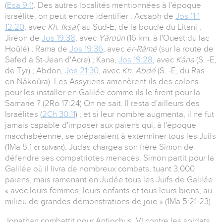
(
Esa 9:1
). Des autres localités mentionnées à l'époque
israélite, on peut encore identifier : Acsaph de
Jos 11:1
12:20
, avec
Kh. Iksaf,
au Sud-E, de la boucle du Litani ;
Jiréon de
Jos 19:38
, avec
Yâroûn
(16 km. à l'Ouest du lac
Hoûlé) ; Rama de
Jos 19:36
, avec
er-Râmé
(sur la route de
Safed à St-Jean d'Acre) ; Kana,
Jos 19:28
, avec
Kâna
(S. -E,
de Tyr) ; Abdon,
Jos 21:30
, avec
Kh. Abdé
(S. -E, du Ras
en-Nâkoûra). Les Assyriens amenèrent-ils des colons
pour les installer en Galilée comme ils le firent pour la
Samarie ? (2Ro 17:24) On ne sait. Il resta d'ailleurs des
Israélites (
2Ch 30:11
) ; et si leur nombre augmenta, il ne fut
jamais capable d'imposer aux païens qui, à l'époque
macchabéenne, se préparaient à exterminer tous les Juifs
(1Ma 5:1
). Judas chargea son frère Simon de
et suivant
défendre ses compatriotes menacés. Simon partit pour la
Galilée où il livra de nombreux combats, tuant 3.000
païens, mais ramenant en Judée tous les Juifs de Galilée
« avec leurs femmes, leurs enfants et tous leurs biens, au
milieu de grandes démonstrations de joie » (1Ma 5:21-23).
Jonathan combattit pour Antiochus. VI contre les soldats