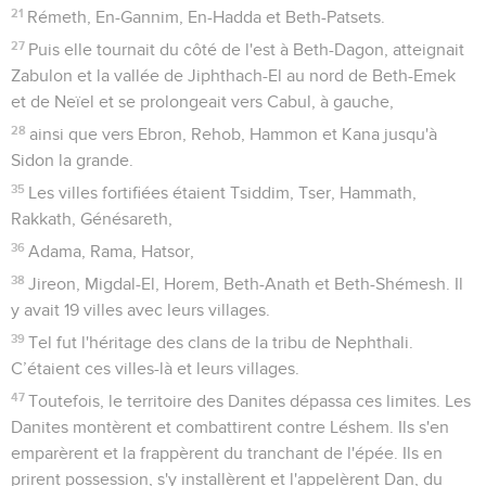
21
Rémeth, En-Gannim, En-Hadda et Beth-Patsets.
27
Puis elle tournait du côté de l'est à Beth-Dagon, atteignait
Zabulon et la vallée de Jiphthach-El au nord de Beth-Emek
et de Neïel et se prolongeait vers Cabul, à gauche,
28
ainsi que vers Ebron, Rehob, Hammon et Kana jusqu'à
Sidon la grande.
35
Les villes fortifiées étaient Tsiddim, Tser, Hammath,
Rakkath, Génésareth,
36
Adama, Rama, Hatsor,
38
Jireon, Migdal-El, Horem, Beth-Anath et Beth-Shémesh. Il
y avait 19 villes avec leurs villages.
39
Tel fut l'héritage des clans de la tribu de Nephthali.
C’étaient ces villes-là et leurs villages.
47
Toutefois, le territoire des Danites dépassa ces limites. Les
Danites montèrent et combattirent contre Léshem. Ils s'en
emparèrent et la frappèrent du tranchant de l'épée. Ils en
prirent possession, s'y installèrent et l'appelèrent Dan, du