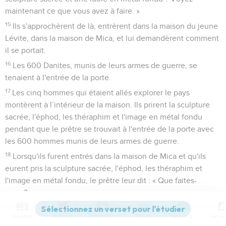
maintenant ce que vous avez à faire. »
15
Ils s'approchèrent de là, entrèrent dans la maison du jeune
Lévite, dans la maison de Mica, et lui demandèrent comment
il se portait.
16
Les 600 Danites, munis de leurs armes de guerre, se
tenaient à l'entrée de la porte.
17
Les cinq hommes qui étaient allés explorer le pays
montèrent à l’intérieur de la maison. Ils prirent la sculpture
sacrée, l'éphod, les théraphim et l'image en métal fondu
pendant que le prêtre se trouvait à l'entrée de la porte avec
les 600 hommes munis de leurs armes de guerre.
18
Lorsqu'ils furent entrés dans la maison de Mica et qu'ils
eurent pris la sculpture sacrée, l'éphod, les théraphim et
l'image en métal fondu, le prêtre leur dit : « Que faites-
vous ? »
19
Ils lui répondirent : « Tais-toi, mets ta main sur ta bouche et
Contenus
Versions
Commentaires
Strong
Dictionnaire
viens avec nous. Tu nous serviras de père et de prêtre. Vaut-