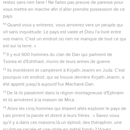
restez sans rien faire ! Ne faites pas preuve de paresse pour
vous mettre en marche afin d’aller prendre possession de ce
pays.
10
Quand vous y entrerez, vous arriverez vers un peuple qui
vit sans inquiétude. Le pays est vaste et Dieu l'a livré entre
vos mains. C'est un endroit où rien ne manque de tout ce qui
est sur la terre. »
11
Il y eut 600 hommes du clan de Dan qui partirent de
Tsorea et d'Eshthaol, munis de leurs armes de guerre.
12
Ils montèrent et campèrent à Kirjath-Jearim en Juda. C'est
pourquoi cet endroit, qui se trouve derrière Kirjath-Jearim, a
été appelé jusqu'à aujourd’hui Machané-Dan.
13
De là ils passèrent dans la région montagneuse d'Ephraïm
et ils arrivèrent à la maison de Mica.
14
Alors les cinq hommes qui étaient allés explorer le pays de
Laïs prirent la parole et dirent à leurs frères : « Savez-vous
qu'il y a dans ces maisons-là un éphod, des théraphim, une
sculpture sacrée et une idole en métal fondu ? Voyez