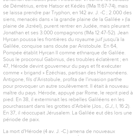
de Démétrius, entre Hatsor et Kédès (1Ma 11:67-74), mais
se laissa prendre par Tryphon, en 142 av. J. -C ; 2.000 des
siens, menacés dans « la grande plaine de la Galilée » (la
plaine de Jizréel), purent rentrer en Judée, mais pleurant
Jonathan et ses 3.000 compagnons (1Ma 12:47-52). Jean
Hyrcan poussa les frontières du royaume juif jusqu'à la
Galilée, conquise sans doute par Aristobule. En 64,
Pompée établit Hyrcan II comme ethnarque de Galilée.
Sous le proconsul Gabinius, des troubles éclatèrent ; en
47, Hérode devint gouverneur du pays et fit exécuter
comme « brigand » Ézéchias, partisan des Hasmonéens.
Antigone, fils d'Aristobule, profita de l'invasion parthe
pour provoquer un autre soulèvement. Il était à nouveau
maître du pays. Hérode, appuyé par Rome, le reprit pied à
pied. En 38, il exterminait les rebelles Galiléens en les
pourchassant dans les grottes d'Arbèle (Jos.,
G.J.,
I, 16:2).
En 37, il réoccupait Jérusalem. La Galilée eut dès lors une
période de paix.
La mort d'Hérode (4 av. J. -C.) amena de nouveaux