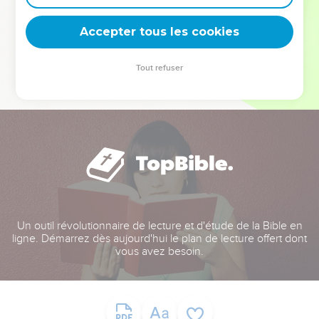
deviennent vos tremplins. Que vous guidiez un ministère, une
équipe, un groupe ou une famille, leur expérience est faite
Accepter tous les cookies
pour vous.
Tout refuser
Je découvre l’événement
Un outil révolutionnaire de lecture et d'étude de la Bible en
ligne. Démarrez dès aujourd'hui le plan de lecture offert dont
vous avez besoin.