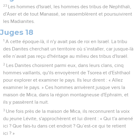
23
Les hommes d'Israël, les hommes des tribus de Nephthali,
d'Aser et de tout Manassé, se rassemblèrent et poursuivirent
les Madianites.
Juges 18
1
A cette époque-là, il n'y avait pas de roi en Israël. La tribu
des Danites cherchait un territoire où s’installer, car jusque-là
elle n’avait pas reçu d'héritage au milieu des tribus d'Israël.
2
Les Danites choisirent parmi eux, dans leurs clans, cinq
hommes vaillants, qu'ils envoyèrent de Tsorea et d'Eshthaol
pour explorer et examiner le pays. Ils leur dirent : « Allez
examiner le pays. » Ces hommes arrivèrent jusque vers la
maison de Mica, dans la région montagneuse d'Ephraïm, et
ils y passèrent la nuit.
3
Une fois près de la maison de Mica, ils reconnurent la voix
du jeune Lévite, s'approchèrent et lui dirent : « Qui t'a amené
ici ? Que fais-tu dans cet endroit ? Qu’est-ce qui te retient
ici ? »