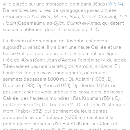
ville placée sur une montagne, dont parla Jésus (
Mt 5:14
).
De nombreuses ruines de synagogues juives ont été
retrouvées à
Kefr Birim, Mérôn, Irbid, Kérazé
(Corazin),
Tell
Hoûm
(Capernaûm),
ed-Djîch, Oumrn el-Amad,
qui datent
vraisemblablement des II- III e siècle ap. J. -C.
La division géographique de Josèphe est encore
aujourd'hui variable. Il y a bien une haute Galilée et une
basse Galilée, que séparerait sensiblement une ligne
tirée de
Akka
(Saint-Jean d'Acre) à l'extrémité N. du lac de
Tibériade et passant par
Medjdel Keroûm, er-Râmé.
En
haute Galilée, un massif montagneux, où certains
sommets dépassent 1.000 m. : Dj. Adâthir (1.006), Dj.
Djermak (1.198), Dj. Arous (1.073), Dj. Heider (1.049), où
poussent chênes verts, arbousiers, caroubiers. En basse
Galilée, des hauteurs moindres : Ras Krouman (564), Dj.
ed-Dedebe (543), Dj. Tourân (541), Dj. et-Toûr, l'historique
mont Thabor (562), qui dominent de leurs pentes
abruptes le lac de Tibériade (--208 m.), ceinturent la
petite plaine intérieure d'el-Battôf (15 km. sur 4 km.) et