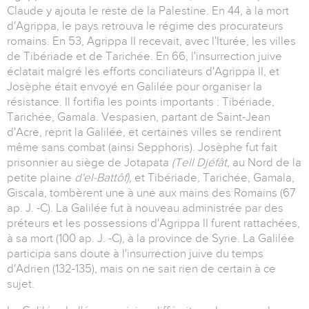
Claude y ajouta le reste de la Palestine. En 44, à la mort
d'Agrippa, le pays retrouva le régime des procurateurs
romains. En 53, Agrippa II recevait, avec l'Iturée, les villes
de Tibériade et de Tarichée. En 66, l'insurrection juive
éclatait malgré les efforts conciliateurs d'Agrippa II, et
Josèphe était envoyé en Galilée pour organiser la
résistance. Il fortifia les points importants : Tibériade,
Tarichée, Gamala. Vespasien, partant de Saint-Jean
d'Acre, reprit la Galilée, et certaines villes se rendirent
même sans combat (ainsi Sepphoris). Josèphe fut fait
prisonnier au siège de Jotapata
(Tell Djéfât,
au Nord de la
petite plaine
d'el-Battôf),
et Tibériade, Tarichée, Gamala,
Giscala, tombèrent une à une aux mains des Romains (67
ap. J. -C). La Galilée fut à nouveau administrée par des
préteurs et les possessions d'Agrippa II furent rattachées,
à sa mort (100 ap. J. -C), à la province de Syrie. La Galilée
participa sans doute à l'insurrection juive du temps
d'Adrien (132-135), mais on ne sait rien de certain à ce
sujet.