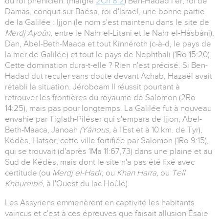
du roi phénicien. (malgré
2Ch 8:2
) Ben-Hadad I er, roi de
Damas, conquit sur Baésa, roi d'Israël, une bonne partie
de la Galilée : Ijjon (le nom s'est maintenu dans le site de
Merdj Ayoûn,
entre le Nahr el-Litani et le Nahr el-Hâsbâni),
Dan, Abel-Beth-Maaca et tout Kinnéroth (c-à-d, le pays de
la mer de Galilée) et tout le pays de Nephthali (1Ro 15:20).
Cette domination dura-t-elle ? Rien n'est précisé. Si Ben-
Hadad dut reculer sans doute devant Achab, Hazaël avait
rétabli la situation. Jéroboam II réussit pourtant à
retrouver les frontières du royaume de Salomon (2Ro
14:25), mais pas pour longtemps. La Galilée fut à nouveau
envahie par Tiglath-Piléser qui s'empara de Ijjon, Abel-
Beth-Maaca, Janoah
(Yânous,
à l'Est et à 10 km. de Tyr),
Kédès, Hatsor, cette ville fortifiée par Salomon (1Ro 9:15),
qui se trouvait (d'après 1Ma 11:67,73) dans une plaine et au
Sud de Kédès, mais dont le site n'a pas été fixé avec
certitude (ou
Merdj el-Hadr,
ou
Khan Harra,
ou
Tell
Khoureibé,
à l'Ouest du lac Hoûlé).
Les Assyriens emmenèrent en captivité les habitants
vaincus et c'est à ces épreuves que faisait allusion Ésaïe