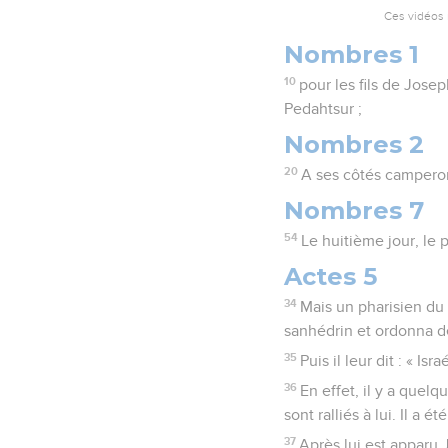
Ces vidéos 
Nombres 1
10
pour les fils de Jose
Pedahtsur ;
Nombres 2
20
A ses côtés camperont
Nombres 7
54
Le huitième jour, le 
Actes 5
34
Mais un pharisien du 
sanhédrin et ordonna de 
35
Puis il leur dit : « I
36
En effet, il y a quel
sont ralliés à lui. Il a 
37
Après lui est apparu 