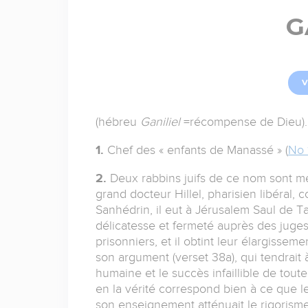
G
V
(hébreu
Ganiliel
=récompense de Dieu).
1.
Chef des « enfants de Manassé » (
No 
2.
Deux rabbins juifs de ce nom sont men
grand docteur Hillel, pharisien libéral,
Sanhédrin, il eut à Jérusalem Saul de Ta
délicatesse et fermeté auprès des juges 
prisonniers, et il obtint leur élargissemen
son argument (verset 38a), qui tendrait 
humaine et le succès infaillible de toute 
en la vérité correspond bien à ce que l
son enseignement atténuait le rigorisme d