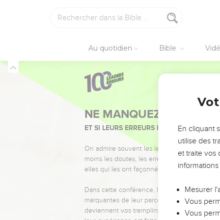
Au quotidien
Bible
Vid
Vot
NE MANQUEZ PAS L’ÉVÉ
ET SI LEURS ERREURS POUVAIENT VOUS 
En cliquant 
utilise des 
On admire souvent les leaders pour leurs réussi
et traite vo
moins les doutes, les erreurs et les saisons di
informations
elles qui les ont façonnés.
Mesurer l'
Dans cette conférence, leaders, entrepreneur
marquantes de leur parcours et les clés pour
Vous perme
deviennent vos tremplins. Que vous guidiez 
Vous perme