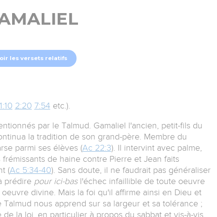
AMALIEL
oir les versets relatifs
1:10
2:20
7:54
etc.).
tionnés par le Talmud. Gamaliel l'ancien, petit-fils du
 continua la tradition de son grand-père. Membre du
rse parmi ses élèves (
Ac 22:3
). Il intervint avec palme,
frémissants de haine contre Pierre et Jean faits
t (
Ac 5:34-40
). Sans doute, il ne faudrait pas généraliser
à prédire
pour ici-bas
l'échec infaillible de toute oeuvre
oeuvre divine. Mais la foi qu'il affirme ainsi en Dieu et
e Talmud nous apprend sur sa largeur et sa tolérance ;
e la loi, en particulier à propos du sabbat et vis-à-vis