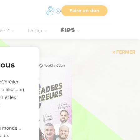
Faire un don
ien ?
Le Top
FERMER
nous
opChrétien
utilisateur)
n et les
:
 du monde…
eurs.