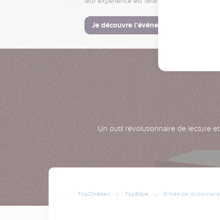
leur expérience est faite pour vous.
Je découvre l’événement
Un outil révolutionnaire de lecture e
TopChrétien
TopBible
Entrée de dictionnaire