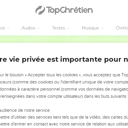
éos
Audios
Textes
Musique
Chrét
re vie privée est importante pour 
NEMENT DE L’ANNÉE !
ÉVITER LES VOTRES ?
sur le bouton « Accepter tous les cookies », vous acceptez que T
traceurs (comme des cookies ou l'identifiant unique de votre compte 
tes, leur impact, leur foi ou leur vision. Mais on voit
s données à caractère personnel (comme vos données de navigatio
fficiles qu'ils ont traversés, alors même que ce sont
 renseignées dans votre compte utilisateur) dans les buts suivants 
audience de notre service
s, et responsables reviennent sur les erreurs
 avancer avec plus de sagesse afin que leurs erreurs
ttre d'utiliser des services tiers tels que de la vidéo, des cartes
un ministère, une équipe, un groupe ou une famille,
ttre d'entrer en contact avec notre service de relation aux utilisat