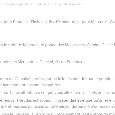
ne sont pas disponibles en colonnes en dehors de la vue Bible.
ph, pour Ephraïm : Elishama, fils d'Ammihud, et pour Manassé : Gam
 la tribu de Manassé, le prince des Manassites, Gamliel, fils de
prince des Manassites, Gamliel, fils de Pedahtsur,
nom de Gamaliel, professeur de la loi estimé de tout le peuple, 
faire sortir un instant les apôtres.
sraélites, faites attention à ce que vous allez faire vis-à-vis de ces
que temps, Theudas est apparu ; il prétendait être quelqu'un et
été tué et tous ses partisans ont été mis en déroute, il n'en est rien 
Judas le Galiléen, à l'époque du recensement, et il a attiré du mo