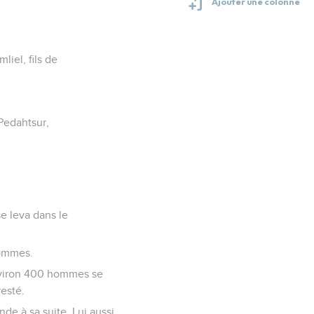
liel, fils de
 Pedahtsur,
se leva dans le
 hommes.
 environ 400 hommes se
resté.
nde à sa suite. Lui aussi