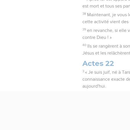
est mort et tous ses par
38
Maintenant, je vous l
cette activité vient des
39
en revanche, si elle 
contre Dieu ! »
40
Ils se rangèrent à son
Jésus et les relâchèrent
Actes 22
3
« Je suis juif, né à Ta
connaissance exacte de 
aujourd'hui.