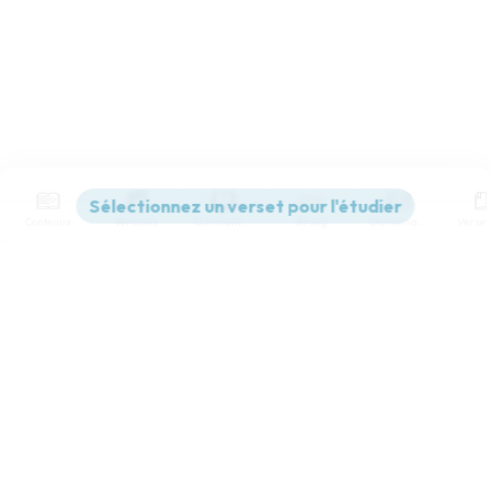
Contenus
Versions
Commentaires
Strong
Dictionnaire
Paramètres de lecture
Afficher les numéros de versets
Mode dyslexique
Désactivé
Simple
Coul
eur