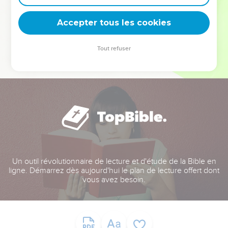
deviennent vos tremplins. Que vous guidiez un ministère, une
équipe, un groupe ou une famille, leur expérience est faite
Accepter tous les cookies
pour vous.
Tout refuser
Je découvre l’événement
Un outil révolutionnaire de lecture et d'étude de la Bible en
ligne. Démarrez dès aujourd'hui le plan de lecture offert dont
vous avez besoin.