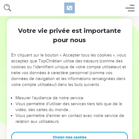
Votre vie privée est importante
pour nous
NE MANQUEZ PAS L’ÉVÉNEMENT
En cliquant sur le bouton « Accepter tous les cookies », vous
DE L’ANNÉE !
acceptez que TopChrétien utilise des traceurs (comme des
cookies ou l'identifiant unique de votre compte utilisateur) et
ET SI LEURS ERREURS POUVAIENT VOUS ÉVITER LES
traite vos données à caractère personnel (comme vos
VOTRES ?
données de navigation et les informations renseignées dans
votre compte utilisateur) dans les buts suivants :
On admire souvent les leaders pour leurs réussites, leur impact,
leur foi ou leur vision. Mais on voit moins les doutes, les erreurs
Mesurer l'audience de notre service
Vous permettre d'utiliser des services tiers tels que de la
et les saisons difficiles qu'ils ont traversés, alors même que ce
vidéo, des cartes du monde…
sont elles qui les ont façonnés.
Vous permettre d'entrer en contact avec notre service de
relation aux utilisateurs.
Dans cette conférence, leaders, entrepreneurs, et responsables
reviennent sur les erreurs marquantes de leur parcours et les
clés pour avancer avec plus de sagesse afin que leurs erreurs
Choisir mes cookies