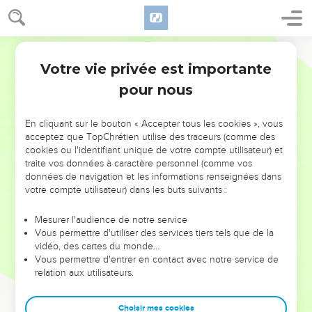
Votre vie privée est importante
pour nous
NE MANQUEZ PAS L’ÉVÉNEMENT
En cliquant sur le bouton « Accepter tous les cookies », vous
DE L’ANNÉE !
acceptez que TopChrétien utilise des traceurs (comme des
cookies ou l'identifiant unique de votre compte utilisateur) et
ET SI LEURS ERREURS POUVAIENT VOUS ÉVITER LES
traite vos données à caractère personnel (comme vos
VOTRES ?
données de navigation et les informations renseignées dans
votre compte utilisateur) dans les buts suivants :
On admire souvent les leaders pour leurs réussites, leur impact,
leur foi ou leur vision. Mais on voit moins les doutes, les erreurs
Mesurer l'audience de notre service
Vous permettre d'utiliser des services tiers tels que de la
et les saisons difficiles qu'ils ont traversés, alors même que ce
vidéo, des cartes du monde…
sont elles qui les ont façonnés.
Vous permettre d'entrer en contact avec notre service de
relation aux utilisateurs.
Dans cette conférence, leaders, entrepreneurs, et responsables
reviennent sur les erreurs marquantes de leur parcours et les
clés pour avancer avec plus de sagesse afin que leurs erreurs
Choisir mes cookies