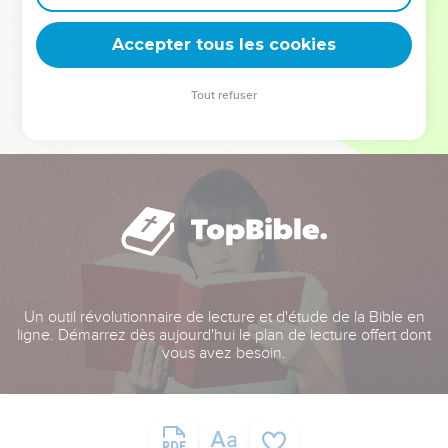
deviennent vos tremplins. Que vous guidiez un ministère, une
équipe, un groupe ou une famille, leur expérience est faite
Accepter tous les cookies
pour vous.
Tout refuser
Je découvre l’événement
Un outil révolutionnaire de lecture et d'étude de la Bible en
ligne. Démarrez dès aujourd'hui le plan de lecture offert dont
vous avez besoin.