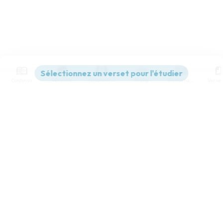
Contenus
Versions
Commentaires
Strong
Dictionnaire
Paramètres de lecture
Afficher les numéros de versets
Mode dyslexique
Désactivé
Simple
Coul
eur
Police d'écriture