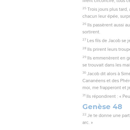
firent circoncire, tous c
25
Trois jours plus tard,
chacun leur épée, surpri
26
Ils passèrent aussi a
sortirent.
27
Les fils de Jacob se j
28
Ils prirent leurs trou
29
Ils emmenèrent en gui
se trouvait dans les ma
30
Jacob dit alors à Sim
Cananéens et des Phéré
moi, me frapperont et je
31
Ils répondirent : « P
Genèse 48
22
Je te donne une part
arc. »