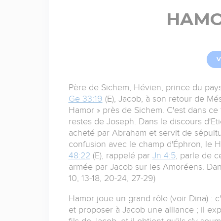
HAMO
V
Père de Sichem, Hévien, prince du pays
Ge 33:19
(E), Jacob, à son retour de Més
Hamor » près de Sichem. C'est dans ce t
restes de Joseph. Dans le discours d'Et
acheté par Abraham et servit de sépulture
confusion avec le champ d'Éphron, le H
48:22
(E), rappelé par
Jn 4:5
, parle de 
armée par Jacob sur les Amoréens. Dan
10, 13-18, 20-24, 27-29)
Hamor joue un grand rôle (voir Dina) : c
et proposer à Jacob une alliance ; il 
fils de Jacob, et il obtient qu'ils s'y so