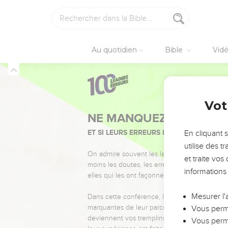
Au quotidien
Bible
Vid
Vot
NE MANQUEZ PAS L’ÉVÉ
ET SI LEURS ERREURS POUVAIENT VOUS 
En cliquant 
utilise des 
On admire souvent les leaders pour leurs réussi
et traite vo
moins les doutes, les erreurs et les saisons di
informations
elles qui les ont façonnés.
Mesurer l'
Dans cette conférence, leaders, entrepreneur
marquantes de leur parcours et les clés pour
Vous perme
deviennent vos tremplins. Que vous guidiez 
Vous perme