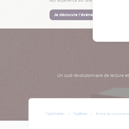
leur expérience est faite pour vous.
Je découvre l’événement
Un outil révolutionnaire de lecture e
TopChrétien
TopBible
Entrée de dictionnaire