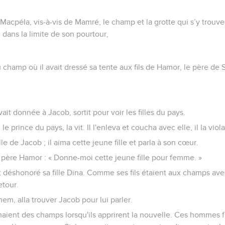
acpéla, vis-à-vis de Mamré, le champ et la grotte qui s’y trouve,
 dans la limite de son pourtour,
du champ où il avait dressé sa tente aux fils de Hamor, le père de
vait donnée à Jacob, sortit pour voir les filles du pays.
e prince du pays, la vit. Il l'enleva et coucha avec elle, il la viola
fille de Jacob ; il aima cette jeune fille et parla à son cœur.
n père Hamor : « Donne-moi cette jeune fille pour femme. »
it déshonoré sa fille Dina. Comme ses fils étaient aux champs ave
etour.
em, alla trouver Jacob pour lui parler.
naient des champs lorsqu'ils apprirent la nouvelle. Ces hommes fu