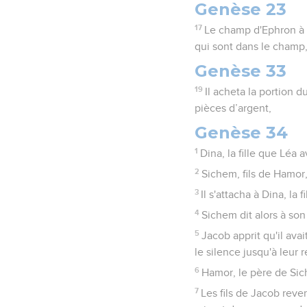
Genèse 23
17
Le champ d'Ephron à M
qui sont dans le champ,
Genèse 33
19
Il acheta la portion 
pièces d’argent,
Genèse 34
1
Dina, la fille que Léa a
2
Sichem, fils de Hamor, l
3
Il s'attacha à Dina, la 
4
Sichem dit alors à so
5
Jacob apprit qu'il ava
le silence jusqu'à leur r
6
Hamor, le père de Sich
7
Les fils de Jacob reve