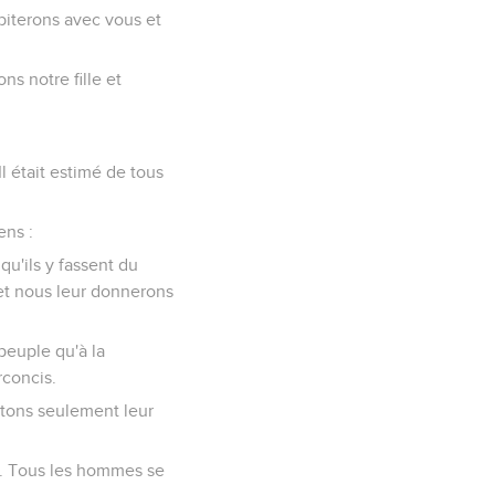
biterons avec vous et
ns notre fille et
Il était estimé de tous
ens :
qu'ils y fassent du
et nous leur donnerons
peuple qu'à la
rconcis.
eptons seulement leur
em. Tous les hommes se