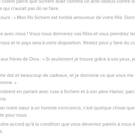
colère parce que Sichem avait commis un acte odieux contre Isra
e qui n'aurait pas dû se faire.
cours : « Mon fils Sichem est tombé amoureux de votre fille. Don
ge avec nous ! Vous nous donnerez vos filles et vous prendrez le
ous et le pays sera à votre disposition. Restez pour y faire du 
 aux frères de Dina : « Si seulement je trouve grâce à vos yeux, 
te dot et beaucoup de cadeaux, et je donnerai ce que vous me 
 femme. »
ondirent en parlant avec ruse à Sichem et à son père Hamor, par
na.
Donner notre sœur à un homme incirconcis, c'est quelque chose q
nte pour nous.
tre accord qu'à la condition que vous deveniez pareils à nous
s.