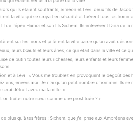
eux qui étaient venus à la porte de la ville.
 alors qu'ils étaient souffrants, Siméon et Lévi, deux fils de Jacob 
rent la ville qui se croyait en sécurité et tuèrent tous les homme
u fil de l'épée Hamor et son fils Sichem. Ils enlevèrent Dina de l
etèrent sur les morts et pillèrent la ville parce qu'on avait désho
peaux, leurs bœufs et leurs ânes, ce qui était dans la ville et ce q
se de butin toutes leurs richesses, leurs enfants et leurs femme
isons.
éon et à Lévi : « Vous me troublez en provoquant le dégoût des 
ziens, envers moi. Je n'ai qu'un petit nombre d'hommes. Ils se 
 serai détruit avec ma famille. »
eut-on traiter notre sœur comme une prostituée ? »
 de plus qu'à tes frères : Sichem, que j'ai prise aux Amoréens 