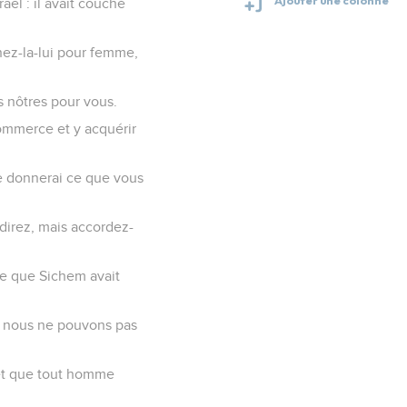
ël : il avait couché
nez-la-lui pour femme,
s nôtres pour vous.
commerce et y acquérir
je donnerai ce que vous
direz, mais accordez-
ce que Sichem avait
ue nous ne pouvons pas
 et que tout homme