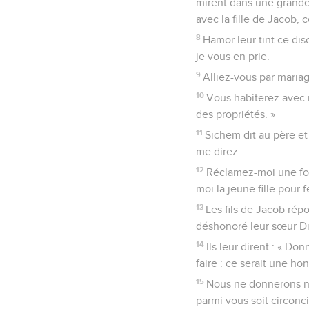
mirent dans une grande 
avec la fille de Jacob, c
8
Hamor leur tint ce dis
je vous en prie.
9
Alliez-vous par maria
10
Vous habiterez avec n
des propriétés. »
11
Sichem dit au père et
me direz.
12
Réclamez-moi une for
moi la jeune fille pour
13
Les fils de Jacob rép
déshonoré leur sœur Di
14
Ils leur dirent : « 
faire : ce serait une ho
15
Nous ne donnerons no
parmi vous soit circonci