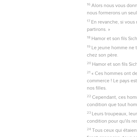
16
Alors nous vous donne
nous formerons un seul
17
En revanche, si vous 
partirons. »
18
Hamor et son fils Si
19
Le jeune homme ne tard
chez son père.
20
Hamor et son fils Sich
21
« Ces hommes ont des 
commerce ! Le pays est
nos filles.
22
Cependant, ces homme
condition que tout hom
23
Leurs troupeaux, leur
condition pour qu'ils re
24
Tous ceux qui étaien