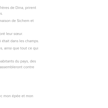
frères de Dina, prirent
s.
a maison de Sichem et
noré leur sœur.
ui était dans les champs.
s, ainsi que tout ce qui
habitants du pays, des
rassembleront contre
avec mon épée et mon