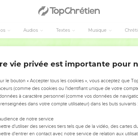
éos
Audios
Textes
Musique
Chrét
re vie privée est importante pour 
NEMENT DE L’ANNÉE !
ÉVITER LES VOTRES ?
sur le bouton « Accepter tous les cookies », vous acceptez que T
traceurs (comme des cookies ou l'identifiant unique de votre compte 
tes, leur impact, leur foi ou leur vision. Mais on voit
s données à caractère personnel (comme vos données de navigatio
fficiles qu'ils ont traversés, alors même que ce sont
 renseignées dans votre compte utilisateur) dans les buts suivants 
audience de notre service
s, et responsables reviennent sur les erreurs
 avancer avec plus de sagesse afin que leurs erreurs
ttre d'utiliser des services tiers tels que de la vidéo, des cartes
un ministère, une équipe, un groupe ou une famille,
ttre d'entrer en contact avec notre service de relation aux utilisat