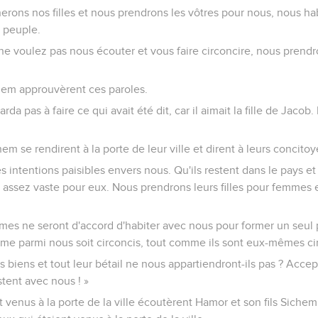
rons nos filles et nous prendrons les vôtres pour nous, nous ha
 peuple.
ne voulez pas nous écouter et vous faire circoncire, nous prendro
chem approuvèrent ces paroles.
a pas à faire ce qui avait été dit, car il aimait la fille de Jacob. 
em se rendirent à la porte de leur ville et dirent à leurs concitoy
intentions paisibles envers nous. Qu'ils restent dans le pays et 
 assez vaste pour eux. Nous prendrons leurs filles pour femmes 
s ne seront d'accord d'habiter avec nous pour former un seul 
me parmi nous soit circoncis, tout comme ils sont eux-mêmes ci
s biens et tout leur bétail ne nous appartiendront-ils pas ? Acc
stent avec nous ! »
t venus à la porte de la ville écoutèrent Hamor et son fils Sich