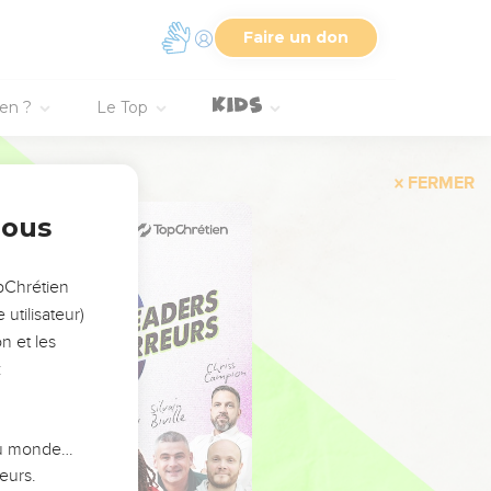
Faire un don
ien ?
Le Top
FERMER
nous
opChrétien
utilisateur)
n et les
:
 du monde…
eurs.