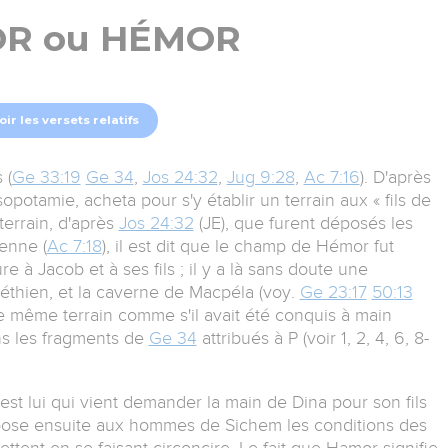
R ou HÉMOR
oir les versets relatifs
 (
Ge 33:19
Ge 34
,
Jos 24:32
,
Jug 9:28
,
Ac 7:16
). D'après
opotamie, acheta pour s'y établir un terrain aux « fils de
errain, d'après
Jos 24:32
(JE), que furent déposés les
ienne (
Ac 7:18
), il est dit que le champ de Hémor fut
 à Jacob et à ses fils ; il y a là sans doute une
éthien, et la caverne de Macpéla (voy.
Ge 23:17
50:13
ce même terrain comme s'il avait été conquis à main
s les fragments de
Ge 34
attribués à P (voir 1, 2, 4, 6, 8-
'est lui qui vient demander la main de Dina pour son fils
expose ensuite aux hommes de Sichem les conditions des
umettent en se faisant circoncire. Le fait que Hamor signifie