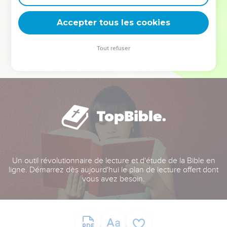
deviennent vos tremplins. Que vous guidiez un ministère, une
équipe, un groupe ou une famille, leur expérience est faite
Accepter tous les cookies
pour vous.
Tout refuser
Je découvre l’événement
Un outil révolutionnaire de lecture et d'étude de la Bible en
ligne. Démarrez dès aujourd'hui le plan de lecture offert dont
vous avez besoin.