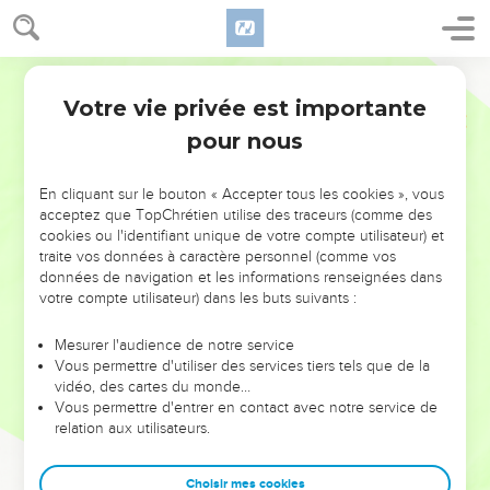
Votre vie privée est importante
pour nous
NE MANQUEZ PAS L’ÉVÉNEMENT
En cliquant sur le bouton « Accepter tous les cookies », vous
DE L’ANNÉE !
acceptez que TopChrétien utilise des traceurs (comme des
cookies ou l'identifiant unique de votre compte utilisateur) et
ET SI LEURS ERREURS POUVAIENT VOUS ÉVITER LES
traite vos données à caractère personnel (comme vos
VOTRES ?
données de navigation et les informations renseignées dans
votre compte utilisateur) dans les buts suivants :
On admire souvent les leaders pour leurs réussites, leur impact,
leur foi ou leur vision. Mais on voit moins les doutes, les erreurs
Mesurer l'audience de notre service
Vous permettre d'utiliser des services tiers tels que de la
et les saisons difficiles qu'ils ont traversés, alors même que ce
vidéo, des cartes du monde…
sont elles qui les ont façonnés.
Vous permettre d'entrer en contact avec notre service de
relation aux utilisateurs.
Dans cette conférence, leaders, entrepreneurs, et responsables
reviennent sur les erreurs marquantes de leur parcours et les
clés pour avancer avec plus de sagesse afin que leurs erreurs
Choisir mes cookies