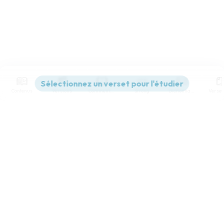
Contenus
Versions
Commentaires
Strong
Dictionnaire
Paramètres de lecture
Afficher les numéros de versets
Mode dyslexique
Désactivé
Simple
Coul
eur
Police d'écriture