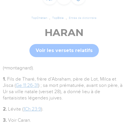
TopChrétien
TopBible
Entrée de dictionnaire
HARAN
Voir les versets relatifs
(=montagnard).
1.
Fils de Tharé, frère d'Abraham, père de Lot, Milca et
Jisca (
Ge 11:26-31
) ; sa mort prématurée, avant son père, à
Ur sa ville natale (verset 28), a donné lieu à de
fantaisistes légendes juives.
2.
Lévite (
1Ch 23:9
).
3.
Voir Caran.