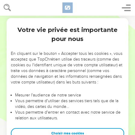
Votre vie privée est importante
pour nous
NE MANQUEZ PAS L’ÉVÉNEMENT
En cliquant sur le bouton « Accepter tous les cookies », vous
DE L’ANNÉE !
acceptez que TopChrétien utilise des traceurs (comme des
cookies ou l'identifiant unique de votre compte utilisateur) et
ET SI LEURS ERREURS POUVAIENT VOUS ÉVITER LES
traite vos données à caractère personnel (comme vos
VOTRES ?
données de navigation et les informations renseignées dans
votre compte utilisateur) dans les buts suivants :
On admire souvent les leaders pour leurs réussites, leur impact,
leur foi ou leur vision. Mais on voit moins les doutes, les erreurs
Mesurer l'audience de notre service
Vous permettre d'utiliser des services tiers tels que de la
et les saisons difficiles qu'ils ont traversés, alors même que ce
vidéo, des cartes du monde…
sont elles qui les ont façonnés.
Vous permettre d'entrer en contact avec notre service de
relation aux utilisateurs.
Dans cette conférence, leaders, entrepreneurs, et responsables
reviennent sur les erreurs marquantes de leur parcours et les
clés pour avancer avec plus de sagesse afin que leurs erreurs
Choisir mes cookies