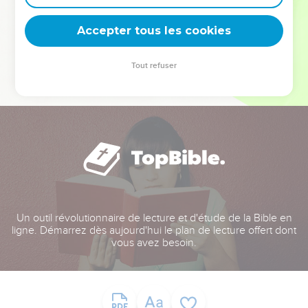
deviennent vos tremplins. Que vous guidiez un ministère, une
équipe, un groupe ou une famille, leur expérience est faite
Accepter tous les cookies
pour vous.
Tout refuser
Je découvre l’événement
Un outil révolutionnaire de lecture et d'étude de la Bible en
ligne. Démarrez dès aujourd'hui le plan de lecture offert dont
vous avez besoin.