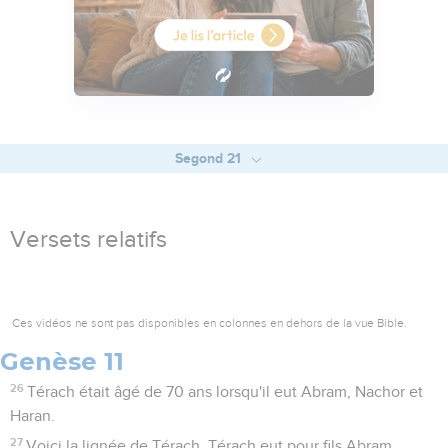
Segond 21
Versets relatifs
Ces vidéos ne sont pas disponibles en colonnes en dehors de la vue Bible.
Genèse 11
26
Térach était âgé de 70 ans lorsqu'il eut Abram, Nachor et
Haran.
27
Voici la lignée de Térach. Térach eut pour fils Abram,