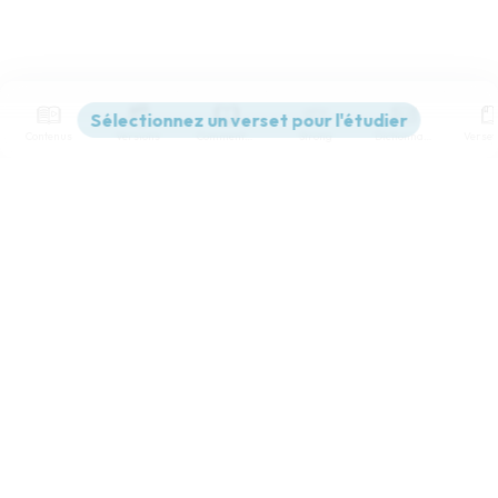
Contenus
Versions
Commentaires
Strong
Dictionnaire
Paramètres de lecture
Afficher les numéros de versets
Mode dyslexique
Désactivé
Simple
Coul
eur
Police d'écriture
Serif
Sans-serif