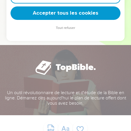
deviennent vos tremplins. Que vous guidiez un ministère, une
équipe, un groupe ou une famille, leur expérience est faite
Accepter tous les cookies
pour vous.
Tout refuser
Je découvre l’événement
Un outil révolutionnaire de lecture et d'étude de la Bible en
ligne. Démarrez dès aujourd'hui le plan de lecture offert dont
vous avez besoin.