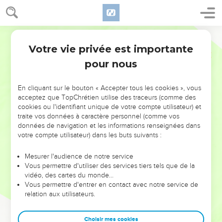
Votre vie privée est importante
pour nous
NE MANQUEZ PAS L’ÉVÉNEMENT
En cliquant sur le bouton « Accepter tous les cookies », vous
DE L’ANNÉE !
acceptez que TopChrétien utilise des traceurs (comme des
cookies ou l'identifiant unique de votre compte utilisateur) et
ET SI LEURS ERREURS POUVAIENT VOUS ÉVITER LES
traite vos données à caractère personnel (comme vos
VOTRES ?
données de navigation et les informations renseignées dans
votre compte utilisateur) dans les buts suivants :
On admire souvent les leaders pour leurs réussites, leur impact,
leur foi ou leur vision. Mais on voit moins les doutes, les erreurs
Mesurer l'audience de notre service
Vous permettre d'utiliser des services tiers tels que de la
et les saisons difficiles qu'ils ont traversés, alors même que ce
vidéo, des cartes du monde…
sont elles qui les ont façonnés.
Vous permettre d'entrer en contact avec notre service de
relation aux utilisateurs.
Dans cette conférence, leaders, entrepreneurs, et responsables
reviennent sur les erreurs marquantes de leur parcours et les
clés pour avancer avec plus de sagesse afin que leurs erreurs
Choisir mes cookies