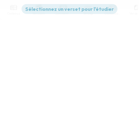
Contenus
Versions
Commentaires
Strong
Dictionnaire
Paramètres de lecture
Afficher les numéros de versets
Mode dyslexique
Désactivé
Simple
Coul
eur
Police d'écriture
Serif
Sans-serif
Taille de texte
Grand
Moyen
Petit