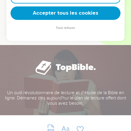
deviennent vos tremplins. Que vous guidiez un ministère, une
équipe, un groupe ou une famille, leur expérience est faite
Accepter tous les cookies
pour vous.
Tout refuser
Je découvre l’événement
Un outil révolutionnaire de lecture et d'étude de la Bible en
ligne. Démarrez dès aujourd'hui le plan de lecture offert dont
vous avez besoin.