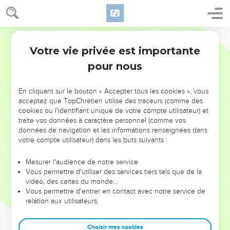
Votre vie privée est importante
pour nous
NE MANQUEZ PAS L’ÉVÉNEMENT
En cliquant sur le bouton « Accepter tous les cookies », vous
DE L’ANNÉE !
acceptez que TopChrétien utilise des traceurs (comme des
cookies ou l'identifiant unique de votre compte utilisateur) et
ET SI LEURS ERREURS POUVAIENT VOUS ÉVITER LES
traite vos données à caractère personnel (comme vos
VOTRES ?
données de navigation et les informations renseignées dans
votre compte utilisateur) dans les buts suivants :
On admire souvent les leaders pour leurs réussites, leur impact,
leur foi ou leur vision. Mais on voit moins les doutes, les erreurs
Mesurer l'audience de notre service
Vous permettre d'utiliser des services tiers tels que de la
et les saisons difficiles qu'ils ont traversés, alors même que ce
vidéo, des cartes du monde…
sont elles qui les ont façonnés.
Vous permettre d'entrer en contact avec notre service de
relation aux utilisateurs.
Dans cette conférence, leaders, entrepreneurs, et responsables
reviennent sur les erreurs marquantes de leur parcours et les
clés pour avancer avec plus de sagesse afin que leurs erreurs
Choisir mes cookies