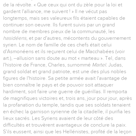
de la révolte. « Que ceux qui ont du zèle pour la loi et
gardent l'alliance, me suivent ! » Il ne vécut pas
longtemps, mais ses valeureux fils étaient capables de
continuer son oeuvre. Ils furent suivis par un grand
nombre de membres pieux de la communauté, les
hasidéens,
et par d'autres, mécontents du gouvernement
syrien. Le nom de famille de ces chefs était celui
d'Asmonéens et ils reçurent celui de Macchabées (voir
art.), --allusion sans doute au mot « marteau ». Tel, dans
l'histoire de France, Charles, surnommé
Martel.
Judas,
grand soldat et grand patriote, est une des plus nobles
figures de l'histoire. Sa petite armée avait l'avantage de
bien connaître le pays et de pouvoir soit attaquer
hardiment, soit faire une guerre de guérillas. Il remporta
de magnifiques victoires et, trois ans, jour pour jour, après
la profanation du temple, tandis que ses soldats tenaient
en échec la garnison syrienne de la citadelle, il purifia les
lieux sacrés. Les Syriens avaient de leur côté des
difficultés et trouvèrent avantageux de conclure la paix.
S'ils eussent, ainsi que les Hellénistes, profité de la leçon