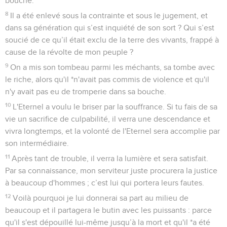
bouche.
8
Il a été enlevé sous la contrainte et sous le jugement, et
dans sa génération qui s’est inquiété de son sort ? Qui s’est
soucié de ce qu’il était exclu de la terre des vivants, frappé à
cause de la révolte de mon peuple ?
9
On a mis son tombeau parmi les méchants, sa tombe avec
le riche, alors qu'il *n'avait pas commis de violence et qu'il
n'y avait pas eu de tromperie dans sa bouche.
10
L'Eternel a voulu le briser par la souffrance. Si tu fais de sa
vie un sacrifice de culpabilité, il verra une descendance et
vivra longtemps, et la volonté de l'Eternel sera accomplie par
son intermédiaire.
11
Après tant de trouble, il verra la lumière et sera satisfait.
Par sa connaissance, mon serviteur juste procurera la justice
à beaucoup d'hommes ; c’est lui qui portera leurs fautes.
12
Voilà pourquoi je lui donnerai sa part au milieu de
beaucoup et il partagera le butin avec les puissants : parce
qu'il s'est dépouillé lui-même jusqu’à la mort et qu'il *a été