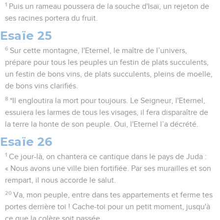
1
Puis un rameau poussera de la souche d'Isaï, un rejeton de
ses racines portera du fruit.
Esaïe 25
6
Sur cette montagne, l'Eternel, le maître de l’univers,
prépare pour tous les peuples un festin de plats succulents,
un festin de bons vins, de plats succulents, pleins de moelle,
de bons vins clarifiés.
8
*Il engloutira la mort pour toujours. Le Seigneur, l'Eternel,
essuiera les larmes de tous les visages, il fera disparaître de
la terre la honte de son peuple. Oui, l'Eternel l’a décrété.
Esaïe 26
1
Ce jour-là, on chantera ce cantique dans le pays de Juda :
« Nous avons une ville bien fortifiée. Par ses murailles et son
rempart, il nous accorde le salut.
20
Va, mon peuple, entre dans tes appartements et ferme tes
portes derrière toi ! Cache-toi pour un petit moment, jusqu'à
ce que la colère soit passée.