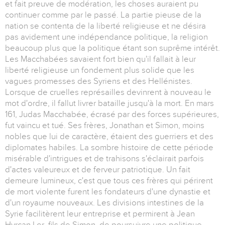
et fait preuve de modération, les choses auraient pu
continuer comme par le passé. La partie pieuse de la
nation se contenta de la liberté religieuse et ne désira
pas avidement une indépendance politique, la religion
beaucoup plus que la politique étant son suprême intérêt.
Les Macchabées savaient fort bien qu'il fallait à leur
liberté religieuse un fondement plus solide que les
vagues promesses des Syriens et des Hellénistes.
Lorsque de cruelles représailles devinrent à nouveau le
mot d'ordre, il fallut livrer bataille jusqu'à la mort. En mars
161, Judas Macchabée, écrasé par des forces supérieures,
fut vaincu et tué. Ses frères, Jonathan et Simon, moins
nobles que lui de caractère, étaient des guerriers et des
diplomates habiles. La sombre histoire de cette période
misérable d'intrigues et de trahisons s'éclairait parfois
d'actes valeureux et de ferveur patriotique. Un fait
demeure lumineux, c'est que tous ces frères qui périrent
de mort violente furent les fondateurs d'une dynastie et
d'un royaume nouveaux. Les divisions intestines de la
Syrie facilitèrent leur entreprise et permirent à Jean
Hyrcan I er, fils de Simon, de poursuivre une politique