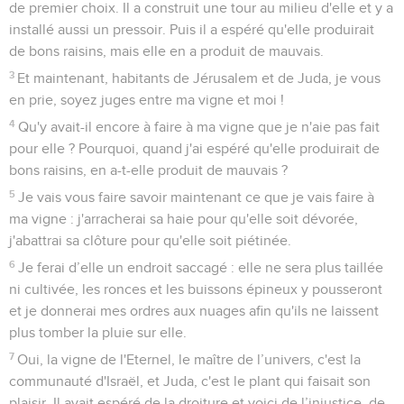
de premier choix. Il a construit une tour au milieu d'elle et y a
installé aussi un pressoir. Puis il a espéré qu'elle produirait
de bons raisins, mais elle en a produit de mauvais.
3
Et maintenant, habitants de Jérusalem et de Juda, je vous
en prie, soyez juges entre ma vigne et moi !
4
Qu'y avait-il encore à faire à ma vigne que je n'aie pas fait
pour elle ? Pourquoi, quand j'ai espéré qu'elle produirait de
bons raisins, en a-t-elle produit de mauvais ?
5
Je vais vous faire savoir maintenant ce que je vais faire à
ma vigne : j'arracherai sa haie pour qu'elle soit dévorée,
j'abattrai sa clôture pour qu'elle soit piétinée.
6
Je ferai d’elle un endroit saccagé : elle ne sera plus taillée
ni cultivée, les ronces et les buissons épineux y pousseront
et je donnerai mes ordres aux nuages afin qu'ils ne laissent
plus tomber la pluie sur elle.
7
Oui, la vigne de l'Eternel, le maître de l’univers, c'est la
communauté d'Israël, et Juda, c'est le plant qui faisait son
plaisir. Il avait espéré de la droiture et voici de l’injustice, de