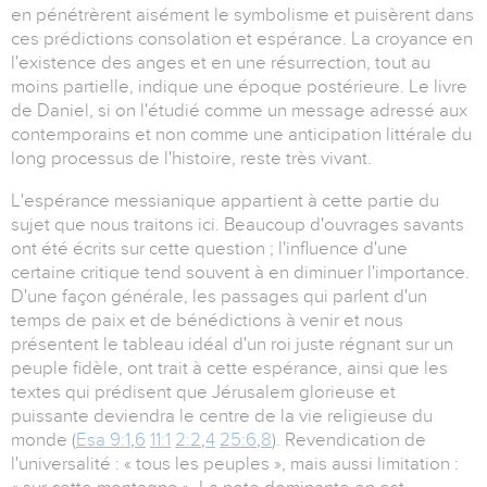
en pénétrèrent aisément le symbolisme et puisèrent dans
ces prédictions consolation et espérance. La croyance en
l'existence des anges et en une résurrection, tout au
moins partielle, indique une époque postérieure. Le livre
de Daniel, si on l'étudié comme un message adressé aux
contemporains et non comme une anticipation littérale du
long processus de l'histoire, reste très vivant.
L'espérance messianique appartient à cette partie du
sujet que nous traitons ici. Beaucoup d'ouvrages savants
ont été écrits sur cette question ; l'influence d'une
certaine critique tend souvent à en diminuer l'importance.
D'une façon générale, les passages qui parlent d'un
temps de paix et de bénédictions à venir et nous
présentent le tableau idéal d'un roi juste régnant sur un
peuple fidèle, ont trait à cette espérance, ainsi que les
textes qui prédisent que Jérusalem glorieuse et
puissante deviendra le centre de la vie religieuse du
monde (
Esa 9:1
,
6
11:1
2:2
,
4
25:6
,
8
). Revendication de
l'universalité : « tous les peuples », mais aussi limitation :