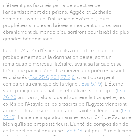
n'étaient pas fascinés par la perspective de
l'anéantissement des païens. Aggée et Zacharie
semblent avoir subi l'influence d'Ézéchiel ; leurs
prophéties simples et brèves annoncent un prochain
ébranlement du monde d'où sortiront pour Israël de plus
grandes bénédictions.
Les ch. 24 à 27 d'Ésaïe, écrits à une date incertaine,
probablement sous la domination perse, sont un
remarquable morceau littéraire, ayant sa langue et sa
théologie particulières. De merveilleux poèmes y sont
enchâssés (
Esa 25:6
26:1
27:2
,
6
, chant qu'on peut
comparer au cantique de la vigne :
Esa 5:1-9
). L'Éternel
vient pour juger les nations et délivrer son peuple (
Esa
26:20
) ; alors, quand sonnera la trompette, les
et suivant
exilés de l'Assyrie et les proscrits de l'Egypte viendront
adorer Jéhovah sur sa montagne sainte à Jérusalem (
Esa
27:13
). La même inspiration anime les ch. 9-14 de Zacharie,
bien qu'ils soient postérieurs. L'unité de composition de
cette section est douteuse :
Za 9 13
fait peut-être allusion