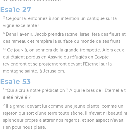
Esaïe 27
2
Ce jour-là, entonnez à son intention un cantique sur la
vigne excellente !
6
Dans l’avenir, Jacob prendra racine, Israël fera des fleurs et
des rameaux et remplira la surface du monde de ses fruits.
13
Ce jour-là, on sonnera de la grande trompette. Alors ceux
qui étaient perdus en Assyrie ou réfugiés en Egypte
reviendront et se prosterneront devant l'Eternel sur la
montagne sainte, à Jérusalem.
Esaïe 53
1
*Qui a cru à notre prédication ? A qui le bras de l’Eternel a-t-
il été révélé ?
2
Il a grandi devant lui comme une jeune plante, comme un
rejeton qui sort d'une terre toute sèche. Il n'avait ni beauté ni
splendeur propre à attirer nos regards, et son aspect n'avait
rien pour nous plaire.