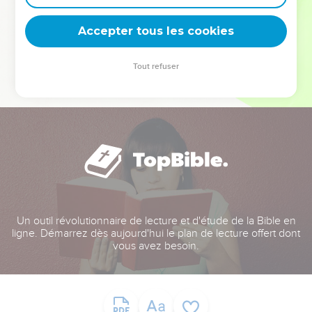
deviennent vos tremplins. Que vous guidiez un ministère, une
équipe, un groupe ou une famille, leur expérience est faite
Accepter tous les cookies
pour vous.
Tout refuser
Je découvre l’événement
Un outil révolutionnaire de lecture et d'étude de la Bible en
ligne. Démarrez dès aujourd'hui le plan de lecture offert dont
vous avez besoin.