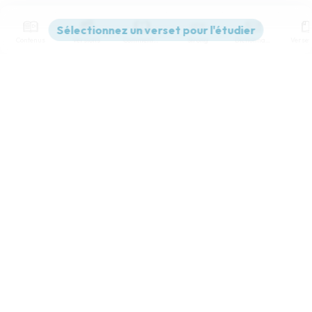
Contenus
Versions
Commentaires
Strong
Dictionnaire
Paramètres de lecture
Afficher les numéros de versets
Mode dyslexique
Désactivé
Simple
Coul
eur
Police d'écriture
Serif
Sans-serif
Taille de texte