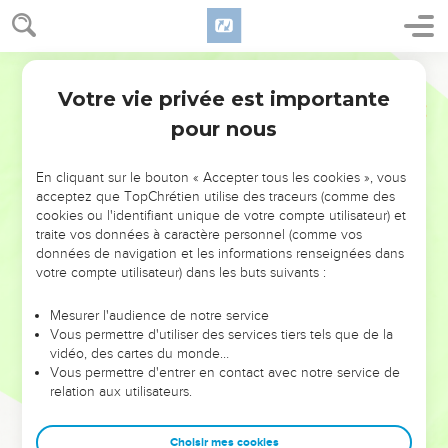
Votre vie privée est importante
pour nous
NE MANQUEZ PAS L’ÉVÉNEMENT
En cliquant sur le bouton « Accepter tous les cookies », vous
DE L’ANNÉE !
acceptez que TopChrétien utilise des traceurs (comme des
cookies ou l'identifiant unique de votre compte utilisateur) et
ET SI LEURS ERREURS POUVAIENT VOUS ÉVITER LES
traite vos données à caractère personnel (comme vos
VOTRES ?
données de navigation et les informations renseignées dans
votre compte utilisateur) dans les buts suivants :
On admire souvent les leaders pour leurs réussites, leur impact,
leur foi ou leur vision. Mais on voit moins les doutes, les erreurs
Mesurer l'audience de notre service
Vous permettre d'utiliser des services tiers tels que de la
et les saisons difficiles qu'ils ont traversés, alors même que ce
vidéo, des cartes du monde…
sont elles qui les ont façonnés.
Vous permettre d'entrer en contact avec notre service de
relation aux utilisateurs.
Dans cette conférence, leaders, entrepreneurs, et responsables
reviennent sur les erreurs marquantes de leur parcours et les
clés pour avancer avec plus de sagesse afin que leurs erreurs
Choisir mes cookies