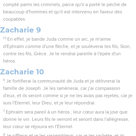
compté parmi les criminels, parce qu'il a porté le péché de
beaucoup d'hommes et qu'il est intervenu en faveur des
coupables.
Zacharie 9
13
En effet, je bande Juda comme un arc, je m'arme
d'Ephraïm comme d'une flèche, et je soulèverai tes fils, Sion,
contre tes fils, Grèce. Je te rendrai pareille à l'épée d'un
héros.
Zacharie 10
6
Je fortifierai la communauté de Juda et je délivrerai la
famille de Joseph. Je les ramènerai, car j'ai compassion
d'eux, et ils seront comme si je ne les avais pas rejetés, car je
suis l'Eternel, leur Dieu, et je leur répondrai.
7
Ephraïm sera pareil à un héros ; leur cœur aura la joie que
donne le vin. Leurs fils le verront et seront dans l'allégresse,
leur cœur se réjouira en l'Eternel.
8
Je sifflerai et je les rassemblerai, car je les rachète, et ils