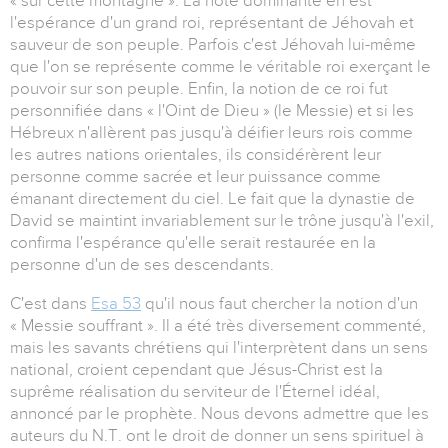
« sur cette montagne ». La note dominante en est
l'espérance d'un grand roi, représentant de Jéhovah et
sauveur de son peuple. Parfois c'est Jéhovah lui-même
que l'on se représente comme le véritable roi exerçant le
pouvoir sur son peuple. Enfin, la notion de ce roi fut
personnifiée dans « l'Oint de Dieu » (le Messie) et si les
Hébreux n'allèrent pas jusqu'à déifier leurs rois comme
les autres nations orientales, ils considérèrent leur
personne comme sacrée et leur puissance comme
émanant directement du ciel. Le fait que la dynastie de
David se maintint invariablement sur le trône jusqu'à l'exil,
confirma l'espérance qu'elle serait restaurée en la
personne d'un de ses descendants.
C'est dans
Esa 53
qu'il nous faut chercher la notion d'un
« Messie souffrant ». Il a été très diversement commenté,
mais les savants chrétiens qui l'interprètent dans un sens
national, croient cependant que Jésus-Christ est la
suprême réalisation du serviteur de l'Éternel idéal,
annoncé par le prophète. Nous devons admettre que les
auteurs du N.T. ont le droit de donner un sens spirituel à