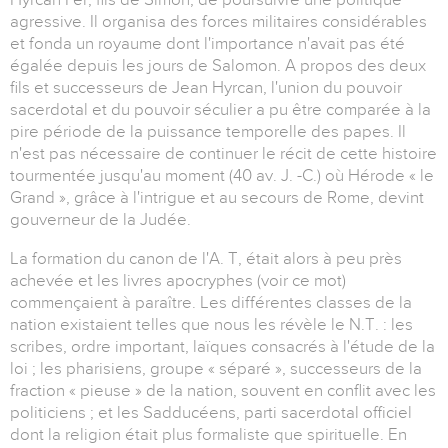
agressive. Il organisa des forces militaires considérables
et fonda un royaume dont l'importance n'avait pas été
égalée depuis les jours de Salomon. A propos des deux
fils et successeurs de Jean Hyrcan, l'union du pouvoir
sacerdotal et du pouvoir séculier a pu être comparée à la
pire période de la puissance temporelle des papes. Il
n'est pas nécessaire de continuer le récit de cette histoire
tourmentée jusqu'au moment (40 av. J. -C.) où Hérode « le
Grand », grâce à l'intrigue et au secours de Rome, devint
gouverneur de la Judée.
La formation du canon de l'A. T, était alors à peu près
achevée et les livres apocryphes (voir ce mot)
commençaient à paraître. Les différentes classes de la
nation existaient telles que nous les révèle le N.T. : les
scribes, ordre important, laïques consacrés à l'étude de la
loi ; les pharisiens, groupe « séparé », successeurs de la
fraction « pieuse » de la nation, souvent en conflit avec les
politiciens ; et les Sadducéens, parti sacerdotal officiel
dont la religion était plus formaliste que spirituelle. En