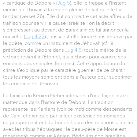
« cantique de Débora » (
Jug 5
), elle le frappa à l'instant
même où il buvait à la coupe pleine de lait qu'elle lui
tendait (verset 26). Elle dut commettre cet acte affreux de
trahison pour servir la cause israélite : on la décrit
s'empressant au-devant de Barak afin de lui annoncer la
nouvelle (
Jug 4:22
) ; aussi est-elle louée sans réserve par
le poète, comme un instrument de Jéhovah (cf. la
prédiction de Débora dans
Jug 4:9
: tout le mérite de la
victoire revient à l'Éternel, qui a choisi pour vaincre ses
ennemis deux simples femmes). Cette approbation du
crime s'explique par le caractère guerrier de ce chant :
tous les moyens semblent bons à l'auteur pour supprimer
les ennemis de Jéhovah.
La famille du Kénien Héber intervient d'une façon assez
inattendue dans l'histoire de Débora. La tradition
représente les Kéniens (voir ce mot) comme descendants
de Caïn, et explique par là leur existence de nomades ;
ce groupement eut de bonne heure des relations d'amitié
avec les tribus hébraïques : le beau-père de Moïse est
représenté comme un Kénien. Bédouins non israélites,