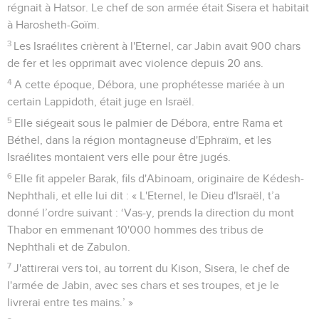
régnait à Hatsor. Le chef de son armée était Sisera et habitait
à Harosheth-Goïm.
3
Les Israélites crièrent à l'Eternel, car Jabin avait 900 chars
de fer et les opprimait avec violence depuis 20 ans.
4
A cette époque, Débora, une prophétesse mariée à un
certain Lappidoth, était juge en Israël.
5
Elle siégeait sous le palmier de Débora, entre Rama et
Béthel, dans la région montagneuse d'Ephraïm, et les
Israélites montaient vers elle pour être jugés.
6
Elle fit appeler Barak, fils d'Abinoam, originaire de Kédesh-
Nephthali, et elle lui dit : « L'Eternel, le Dieu d'Israël, t’a
donné l’ordre suivant : ‘Vas-y, prends la direction du mont
Thabor en emmenant 10'000 hommes des tribus de
Nephthali et de Zabulon.
7
J'attirerai vers toi, au torrent du Kison, Sisera, le chef de
l'armée de Jabin, avec ses chars et ses troupes, et je le
livrerai entre tes mains.’ »