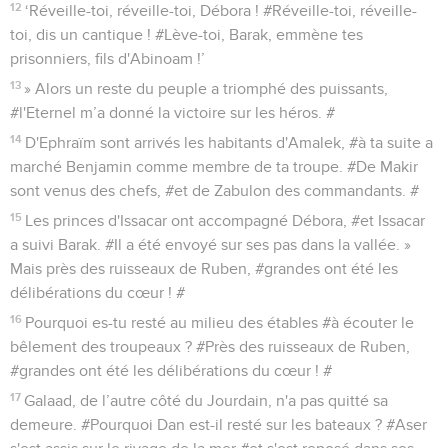
12
‘Réveille-toi, réveille-toi, Débora ! #Réveille-toi, réveille-
toi, dis un cantique ! #Lève-toi, Barak, emmène tes
prisonniers, fils d'Abinoam !’
13
» Alors un reste du peuple a triomphé des puissants,
#l'Eternel m’a donné la victoire sur les héros. #
14
D'Ephraïm sont arrivés les habitants d'Amalek, #à ta suite a
marché Benjamin comme membre de ta troupe. #De Makir
sont venus des chefs, #et de Zabulon des commandants. #
15
Les princes d'Issacar ont accompagné Débora, #et Issacar
a suivi Barak. #Il a été envoyé sur ses pas dans la vallée. »
Mais près des ruisseaux de Ruben, #grandes ont été les
délibérations du cœur ! #
16
Pourquoi es-tu resté au milieu des étables #à écouter le
bêlement des troupeaux ? #Près des ruisseaux de Ruben,
#grandes ont été les délibérations du cœur ! #
17
Galaad, de l’autre côté du Jourdain, n'a pas quitté sa
demeure. #Pourquoi Dan est-il resté sur les bateaux ? #Aser