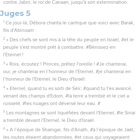
contre Jabin, le roi de Canaan, jusqu'à son extermination.
Juges 5
1
Ce jour-là, Débora chanta le cantique que voici avec Barak,
fils d'Abinoam :
2
« Des chefs se sont mis à la tête du peuple en Israël, #et le
peuple s'est montré prêt à combattre. #Bénissez-en
l'Eternel !
3
» Rois, écoutez ! Princes, prêtez l'oreille ! #Je chanterai,
oui, je chanterai en l’honneur de l'Eternel, #je chanterai en
l’honneur de l'Eternel, le Dieu d'Israël.
4
» Eternel, quand tu es sorti de Séir, #quand tu t'es avancé,
venant des champs d'Edom, #la terre a tremblé et le ciel a
ruisselé, #les nuages ont déversé leur eau. #
5
Les montagnes se sont liquéfiées devant l'Eternel, #le Sinaï
a tremblé devant l'Eternel, le Dieu d'Israël.
6
» A l’époque de Shamgar, fils d'Anath, #à l’époque de Jaël,
les routes étaient abandonnées, #et ceux qui voyageaient