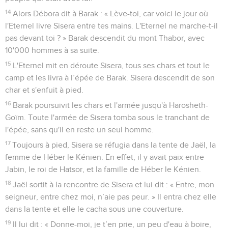
14
Alors Débora dit à Barak : « Lève-toi, car voici le jour où
l'Eternel livre Sisera entre tes mains. L'Eternel ne marche-t-il
pas devant toi ? » Barak descendit du mont Thabor, avec
10'000 hommes à sa suite.
15
L'Eternel mit en déroute Sisera, tous ses chars et tout le
camp et les livra à l’épée de Barak. Sisera descendit de son
char et s'enfuit à pied.
16
Barak poursuivit les chars et l'armée jusqu'à Harosheth-
Goïm. Toute l'armée de Sisera tomba sous le tranchant de
l'épée, sans qu'il en reste un seul homme.
17
Toujours à pied, Sisera se réfugia dans la tente de Jaël, la
femme de Héber le Kénien. En effet, il y avait paix entre
Jabin, le roi de Hatsor, et la famille de Héber le Kénien.
18
Jaël sortit à la rencontre de Sisera et lui dit : « Entre, mon
seigneur, entre chez moi, n’aie pas peur. » Il entra chez elle
dans la tente et elle le cacha sous une couverture.
19
Il lui dit : « Donne-moi, je t’en prie, un peu d'eau à boire,