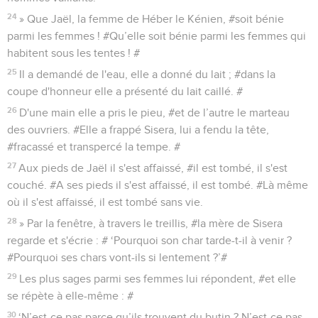
24
» Que Jaël, la femme de Héber le Kénien, #soit bénie
parmi les femmes ! #Qu’elle soit bénie parmi les femmes qui
habitent sous les tentes ! #
25
Il a demandé de l'eau, elle a donné du lait ; #dans la
coupe d'honneur elle a présenté du lait caillé. #
26
D'une main elle a pris le pieu, #et de l’autre le marteau
des ouvriers. #Elle a frappé Sisera, lui a fendu la tête,
#fracassé et transpercé la tempe. #
27
Aux pieds de Jaël il s'est affaissé, #il est tombé, il s'est
couché. #A ses pieds il s'est affaissé, il est tombé. #Là même
où il s'est affaissé, il est tombé sans vie.
28
» Par la fenêtre, à travers le treillis, #la mère de Sisera
regarde et s'écrie : # ‘Pourquoi son char tarde-t-il à venir ?
#Pourquoi ses chars vont-ils si lentement ?’#
29
Les plus sages parmi ses femmes lui répondent, #et elle
se répète à elle-même : #
30
‘N’est-ce pas parce qu’ils trouvent du butin ? N’est-ce pas