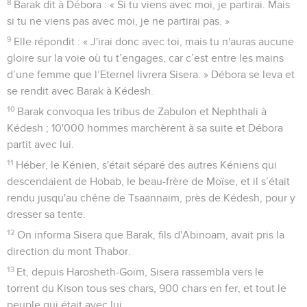
8
Barak dit à Débora : « Si tu viens avec moi, je partirai. Mais
si tu ne viens pas avec moi, je ne partirai pas. »
9
Elle répondit : « J'irai donc avec toi, mais tu n'auras aucune
gloire sur la voie où tu t’engages, car c’est entre les mains
d’une femme que l’Eternel livrera Sisera. » Débora se leva et
se rendit avec Barak à Kédesh.
10
Barak convoqua les tribus de Zabulon et Nephthali à
Kédesh ; 10'000 hommes marchèrent à sa suite et Débora
partit avec lui.
11
Héber, le Kénien, s'était séparé des autres Kéniens qui
descendaient de Hobab, le beau-frère de Moïse, et il s’était
rendu jusqu'au chêne de Tsaannaïm, près de Kédesh, pour y
dresser sa tente.
12
On informa Sisera que Barak, fils d'Abinoam, avait pris la
direction du mont Thabor.
13
Et, depuis Harosheth-Goïm, Sisera rassembla vers le
torrent du Kison tous ses chars, 900 chars en fer, et tout le
peuple qui était avec lui.