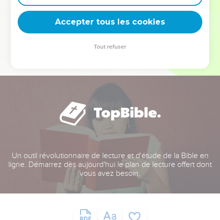
deviennent vos tremplins. Que vous guidiez un ministère, une
équipe, un groupe ou une famille, leur expérience est faite
Accepter tous les cookies
pour vous.
Tout refuser
Je découvre l’événement
Un outil révolutionnaire de lecture et d'étude de la Bible en
ligne. Démarrez dès aujourd'hui le plan de lecture offert dont
vous avez besoin.