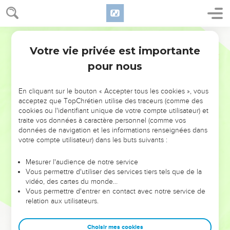
Votre vie privée est importante
pour nous
NE MANQUEZ PAS L’ÉVÉNEMENT
En cliquant sur le bouton « Accepter tous les cookies », vous
DE L’ANNÉE !
acceptez que TopChrétien utilise des traceurs (comme des
cookies ou l'identifiant unique de votre compte utilisateur) et
ET SI LEURS ERREURS POUVAIENT VOUS ÉVITER LES
traite vos données à caractère personnel (comme vos
VOTRES ?
données de navigation et les informations renseignées dans
votre compte utilisateur) dans les buts suivants :
On admire souvent les leaders pour leurs réussites, leur impact,
leur foi ou leur vision. Mais on voit moins les doutes, les erreurs
Mesurer l'audience de notre service
Vous permettre d'utiliser des services tiers tels que de la
et les saisons difficiles qu'ils ont traversés, alors même que ce
vidéo, des cartes du monde…
sont elles qui les ont façonnés.
Vous permettre d'entrer en contact avec notre service de
relation aux utilisateurs.
Dans cette conférence, leaders, entrepreneurs, et responsables
reviennent sur les erreurs marquantes de leur parcours et les
clés pour avancer avec plus de sagesse afin que leurs erreurs
Choisir mes cookies