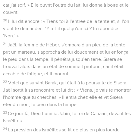
car j'ai soif. » Elle ouvrit l'outre du lait, lui donna à boire et le
couvrit.
20
Il lui dit encore : « Tiens-toi à l'entrée de la tente et, si l'on
vient te demander : ‘Y a-t-il quelqu'un ici ?’tu répondras :
‘Non.’ »
21
Jaël, la femme de Héber, s’empara d’un pieu de la tente,
prit un marteau, s'approcha de lui doucement et lui enfonça
le pieu dans la tempe. Il pénétra jusqu’en terre. Sisera se
trouvait alors dans un état de sommeil profond, car il était
accablé de fatigue, et il mourut.
22
Voici que survint Barak, qui était à la poursuite de Sisera.
Jaël sortit à sa rencontre et lui dit : « Viens, je vais te montrer
l'homme que tu cherches. » Il entra chez elle et vit Sisera
étendu mort, le pieu dans la tempe.
23
Ce jour-là, Dieu humilia Jabin, le roi de Canaan, devant les
Israélites.
24
La pression des Israélites se fit de plus en plus lourde