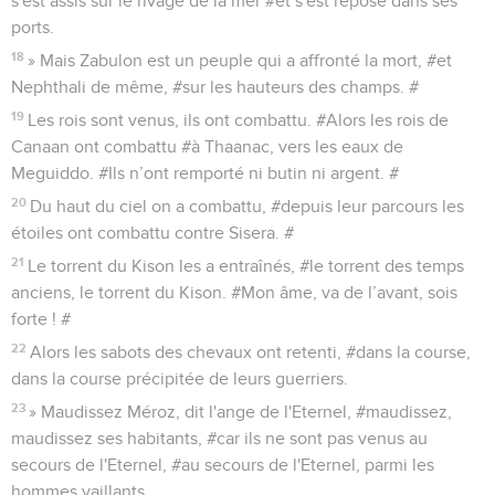
s'est assis sur le rivage de la mer #et s'est reposé dans ses
ports.
18
» Mais Zabulon est un peuple qui a affronté la mort, #et
Nephthali de même, #sur les hauteurs des champs. #
19
Les rois sont venus, ils ont combattu. #Alors les rois de
Canaan ont combattu #à Thaanac, vers les eaux de
Meguiddo. #Ils n’ont remporté ni butin ni argent. #
20
Du haut du ciel on a combattu, #depuis leur parcours les
étoiles ont combattu contre Sisera. #
21
Le torrent du Kison les a entraînés, #le torrent des temps
anciens, le torrent du Kison. #Mon âme, va de l’avant, sois
forte ! #
22
Alors les sabots des chevaux ont retenti, #dans la course,
dans la course précipitée de leurs guerriers.
23
» Maudissez Méroz, dit l'ange de l'Eternel, #maudissez,
maudissez ses habitants, #car ils ne sont pas venus au
secours de l'Eternel, #au secours de l'Eternel, parmi les
hommes vaillants.