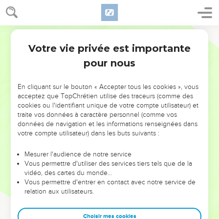
Votre vie privée est importante
pour nous
NE MANQUEZ PAS L’ÉVÉNEMENT
En cliquant sur le bouton « Accepter tous les cookies », vous
DE L’ANNÉE !
acceptez que TopChrétien utilise des traceurs (comme des
cookies ou l'identifiant unique de votre compte utilisateur) et
ET SI LEURS ERREURS POUVAIENT VOUS ÉVITER LES
traite vos données à caractère personnel (comme vos
VOTRES ?
données de navigation et les informations renseignées dans
votre compte utilisateur) dans les buts suivants :
On admire souvent les leaders pour leurs réussites, leur impact,
leur foi ou leur vision. Mais on voit moins les doutes, les erreurs
Mesurer l'audience de notre service
Vous permettre d'utiliser des services tiers tels que de la
et les saisons difficiles qu'ils ont traversés, alors même que ce
vidéo, des cartes du monde…
sont elles qui les ont façonnés.
Vous permettre d'entrer en contact avec notre service de
relation aux utilisateurs.
Dans cette conférence, leaders, entrepreneurs, et responsables
reviennent sur les erreurs marquantes de leur parcours et les
clés pour avancer avec plus de sagesse afin que leurs erreurs
Choisir mes cookies