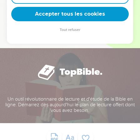
deviennent vos tremplins. Que vous guidiez un ministère, une
équipe, un groupe ou une famille, leur expérience est faite
Accepter tous les cookies
pour vous.
Tout refuser
Je découvre l’événement
Un outil révolutionnaire de lecture et d'étude de la Bible en
ligne. Démarrez dès aujourd'hui le plan de lecture offert dont
vous avez besoin.