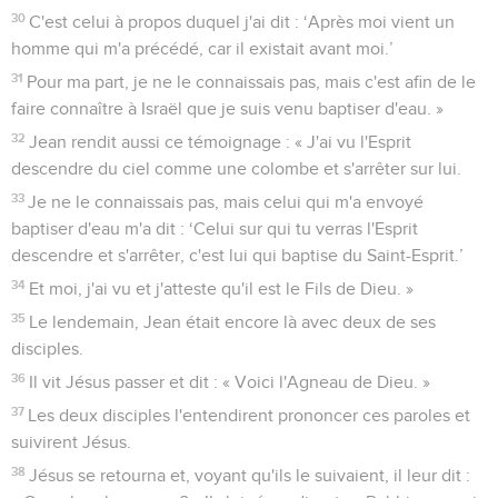
30
C'est celui à propos duquel j'ai dit : ‘Après moi vient un
homme qui m'a précédé, car il existait avant moi.’
31
Pour ma part, je ne le connaissais pas, mais c'est afin de le
faire connaître à Israël que je suis venu baptiser d'eau. »
32
Jean rendit aussi ce témoignage : « J'ai vu l'Esprit
descendre du ciel comme une colombe et s'arrêter sur lui.
33
Je ne le connaissais pas, mais celui qui m'a envoyé
baptiser d'eau m'a dit : ‘Celui sur qui tu verras l'Esprit
descendre et s'arrêter, c'est lui qui baptise du Saint-Esprit.’
34
Et moi, j'ai vu et j'atteste qu'il est le Fils de Dieu. »
35
Le lendemain, Jean était encore là avec deux de ses
disciples.
36
Il vit Jésus passer et dit : « Voici l'Agneau de Dieu. »
37
Les deux disciples l'entendirent prononcer ces paroles et
suivirent Jésus.
38
Jésus se retourna et, voyant qu'ils le suivaient, il leur dit :