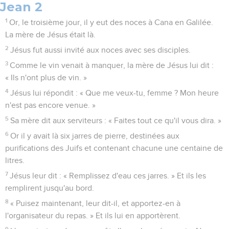
Jean 2
1
Or, le troisième jour, il y eut des noces à Cana en Galilée.
La mère de Jésus était là.
2
Jésus fut aussi invité aux noces avec ses disciples.
3
Comme le vin venait à manquer, la mère de Jésus lui dit :
« Ils n'ont plus de vin. »
4
Jésus lui répondit : « Que me veux-tu, femme ? Mon heure
n'est pas encore venue. »
5
Sa mère dit aux serviteurs : « Faites tout ce qu'il vous dira. »
6
Or il y avait là six jarres de pierre, destinées aux
purifications des Juifs et contenant chacune une centaine de
litres.
7
Jésus leur dit : « Remplissez d'eau ces jarres. » Et ils les
remplirent jusqu'au bord.
8
« Puisez maintenant, leur dit-il, et apportez-en à
l'organisateur du repas. » Et ils lui en apportèrent.