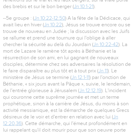
des brebis et sur le bon berger (
Jn 10:1-21
).
--5e groupe : (
Jn 10:22-12:50
) A la fête de la Dédicace, qui
avait lieu en hiver (
Jn 10:22
), Jésus se trouve encore ou se
trouve de nouveau en Judée ; la discussion avec les Juifs
se rallume et prend une tournure qui l'oblige à aller
chercher la sécurité au delà du Jourdain (
Jn 10:22-42
). La
mort de Lazare le ramène tôt après à Béthanie et la
résurrection de son ami, en lui gagnant de nouveaux
disciples, détermine chez ses adversaires la résolution de
le faire disparaître au plus tôt et à tout prix (
Jn 11
). Le
ministère de Jésus se termine (
Jn 12:1-11
) par l'onction de
Béthanie, « six jours avant la Pâque », suivie, le lendemain,
de l'entrée glorieuse à Jérusalem (
Jn 12:12
,
19
). L'incident
qui couronne cette suprême journée et met un terme
prophétique, sinon à la carrière de Jésus, du moins à son
activité messianique, est la démarche de quelques Grecs
désireux de le voir et d'entrer en relation avec lui (
Jn
12:20
,
36
). Cette démarche, qui l'émeut profondément en
lui rappelant qu'il doit mourir pour que son oeuvre porte