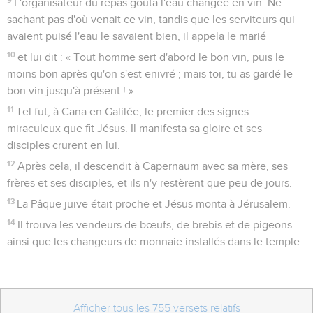
9
L'organisateur du repas goûta l'eau changée en vin. Ne
sachant pas d'où venait ce vin, tandis que les serviteurs qui
avaient puisé l'eau le savaient bien, il appela le marié
10
et lui dit : « Tout homme sert d'abord le bon vin, puis le
moins bon après qu'on s'est enivré ; mais toi, tu as gardé le
bon vin jusqu'à présent ! »
11
Tel fut, à Cana en Galilée, le premier des signes
miraculeux que fit Jésus. Il manifesta sa gloire et ses
disciples crurent en lui.
12
Après cela, il descendit à Capernaüm avec sa mère, ses
frères et ses disciples, et ils n'y restèrent que peu de jours.
13
La Pâque juive était proche et Jésus monta à Jérusalem.
14
Il trouva les vendeurs de bœufs, de brebis et de pigeons
ainsi que les changeurs de monnaie installés dans le temple.
Afficher tous les 755 versets relatifs