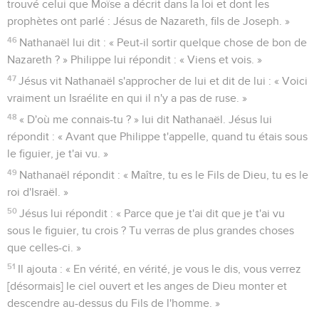
trouvé celui que Moïse a décrit dans la loi et dont les
prophètes ont parlé : Jésus de Nazareth, fils de Joseph. »
46
Nathanaël lui dit : « Peut-il sortir quelque chose de bon de
Nazareth ? » Philippe lui répondit : « Viens et vois. »
47
Jésus vit Nathanaël s'approcher de lui et dit de lui : « Voici
vraiment un Israélite en qui il n'y a pas de ruse. »
48
« D'où me connais-tu ? » lui dit Nathanaël. Jésus lui
répondit : « Avant que Philippe t'appelle, quand tu étais sous
le figuier, je t'ai vu. »
49
Nathanaël répondit : « Maître, tu es le Fils de Dieu, tu es le
roi d'Israël. »
50
Jésus lui répondit : « Parce que je t'ai dit que je t'ai vu
sous le figuier, tu crois ? Tu verras de plus grandes choses
que celles-ci. »
51
Il ajouta : « En vérité, en vérité, je vous le dis, vous verrez
[désormais] le ciel ouvert et les anges de Dieu monter et
descendre au-dessus du Fils de l'homme. »