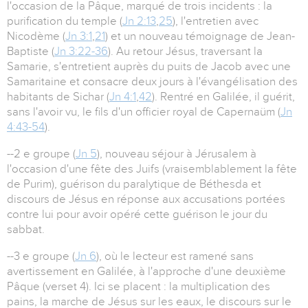
l'occasion de la Pâque, marqué de trois incidents : la
purification du temple (
Jn 2:13
,
25
), l'entretien avec
Nicodème (
Jn 3:1
,
21
) et un nouveau témoignage de Jean-
Baptiste (
Jn 3:22-36
). Au retour Jésus, traversant la
Samarie, s'entretient auprès du puits de Jacob avec une
Samaritaine et consacre deux jours à l'évangélisation des
habitants de Sichar (
Jn 4:1
,
42
). Rentré en Galilée, il guérit,
sans l'avoir vu, le fils d'un officier royal de Capernaüm (
Jn
4:43-54
).
--2 e groupe (
Jn 5
), nouveau séjour à Jérusalem à
l'occasion d'une fête des Juifs (vraisemblablement la fête
de Purim), guérison du paralytique de Béthesda et
discours de Jésus en réponse aux accusations portées
contre lui pour avoir opéré cette guérison le jour du
sabbat.
--3 e groupe (
Jn 6
), où le lecteur est ramené sans
avertissement en Galilée, à l'approche d'une deuxième
Pâque (verset 4). Ici se placent : la multiplication des
pains, la marche de Jésus sur les eaux, le discours sur le