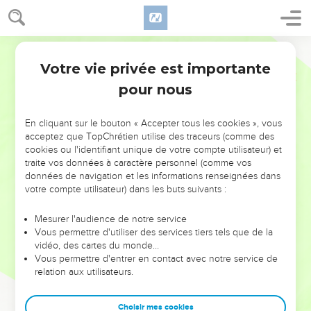
Votre vie privée est importante
pour nous
NE MANQUEZ PAS L’ÉVÉNEMENT
En cliquant sur le bouton « Accepter tous les cookies », vous
DE L’ANNÉE !
acceptez que TopChrétien utilise des traceurs (comme des
cookies ou l'identifiant unique de votre compte utilisateur) et
ET SI LEURS ERREURS POUVAIENT VOUS ÉVITER LES
traite vos données à caractère personnel (comme vos
VOTRES ?
données de navigation et les informations renseignées dans
votre compte utilisateur) dans les buts suivants :
On admire souvent les leaders pour leurs réussites, leur impact,
leur foi ou leur vision. Mais on voit moins les doutes, les erreurs
Mesurer l'audience de notre service
Vous permettre d'utiliser des services tiers tels que de la
et les saisons difficiles qu'ils ont traversés, alors même que ce
vidéo, des cartes du monde…
sont elles qui les ont façonnés.
Vous permettre d'entrer en contact avec notre service de
relation aux utilisateurs.
Dans cette conférence, leaders, entrepreneurs, et responsables
reviennent sur les erreurs marquantes de leur parcours et les
clés pour avancer avec plus de sagesse afin que leurs erreurs
Choisir mes cookies