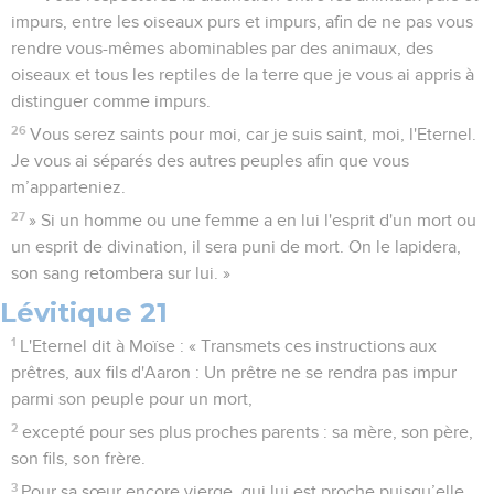
impurs, entre les oiseaux purs et impurs, afin de ne pas vous
rendre vous-mêmes abominables par des animaux, des
oiseaux et tous les reptiles de la terre que je vous ai appris à
distinguer comme impurs.
26
Vous serez saints pour moi, car je suis saint, moi, l'Eternel.
Je vous ai séparés des autres peuples afin que vous
m’apparteniez.
27
» Si un homme ou une femme a en lui l'esprit d'un mort ou
un esprit de divination, il sera puni de mort. On le lapidera,
son sang retombera sur lui. »
Lévitique 21
1
L'Eternel dit à Moïse : « Transmets ces instructions aux
prêtres, aux fils d'Aaron : Un prêtre ne se rendra pas impur
parmi son peuple pour un mort,
2
excepté pour ses plus proches parents : sa mère, son père,
son fils, son frère.
3
Pour sa sœur encore vierge, qui lui est proche puisqu’elle