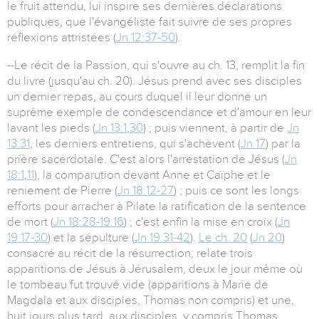
le fruit attendu, lui inspire ses dernières déclarations
publiques, que l'évangéliste fait suivre de ses propres
réflexions attristées (
Jn 12:37-50
).
--Le récit de la Passion, qui s'ouvre au ch. 13, remplit la fin
du livre (jusqu'au ch. 20). Jésus prend avec ses disciples
un dernier repas, au cours duquel il leur donne un
suprême exemple de condescendance et d'amour en leur
lavant les pieds (
Jn 13:1
,
30
) ; puis viennent, à partir de
Jn
13:31
, les derniers entretiens, qui s'achèvent (
Jn 17
) par la
prière sacerdotale. C'est alors l'arrestation de Jésus (
Jn
18:1
,
11
), la comparution devant Anne et Caïphe et le
reniement de Pierre (
Jn 18:12-27
) ; puis ce sont les longs
efforts pour arracher à Pilate la ratification de la sentence
de mort (
Jn 18:28-19:16
) ; c'est enfin la mise en croix (
Jn
19:17-30
) et la sépulture (
Jn 19:31-42
).
Le ch. 20
(
Jn 20
)
consacré au récit de la résurrection, relate trois
apparitions de Jésus à Jérusalem, deux le jour même où
le tombeau fut trouvé vide (apparitions à Marie de
Magdala et aux disciples, Thomas non compris) et une,
huit jours plus tard, aux disciples, y compris Thomas.