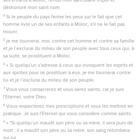
ses enfants à Moloc, rendu mon sanctuaire impur et
déshonoré mon saint nom.
4
Si le peuple du pays ferme les yeux sur le fait que cet
homme livre un de ses enfants à Moloc, s'il ne le fait pas
mourir,
5
je me tournerai, moi, contre cet homme et contre sa famille
et je l’exclurai du milieu de son peuple avec tous ceux qui, à
sa suite, se prostituent à Moloc.
6
» Si quelqu'un s'adresse à ceux qui invoquent les esprits et
aux spirites pour se prostituer à eux, je me tournerai contre
lui et je l’exclurai du milieu de son peuple.
7
Vous vous consacrerez et vous serez saints, car je suis
l'Eternel, votre Dieu.
8
Vous respecterez mes prescriptions et vous les mettrez en
pratique. Je suis l'Eternel qui vous considère comme saints.
9
» *Si quelqu’un maudit son père ou sa mère, il sera puni de
mort ; il a maudit son père ou sa mère, son sang retombera
sur lui.