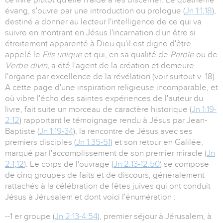
évang, s'ouvre par une introduction ou prologue (
Jn 1:1
,
18
),
destiné a donner au lecteur l'intelligence de ce qui va
suivre en montrant en Jésus l'incarnation d'un être si
étroitement apparenté à Dieu qu'il est digne d'être
appelé le
Fils unique
et qui, en sa qualité de
Parole
ou de
Verbe divin,
a été l'agent de la création et demeure
l'organe par excellence de la révélation (voir surtout v. 18).
A cette page d'une inspiration religieuse incomparable, et
où vibre l'écho des saintes expériences de l'auteur du
livre, fait suite un morceau de caractère historique (
Jn 1:19-
2:12
) rapportant le témoignage rendu à Jésus par Jean-
Baptiste (
Jn 1:19-34
), la rencontre de Jésus avec ses
premiers disciples (
Jn 1:35-51
) et son retour en Galilée,
marqué par l'accomplissement de son premier miracle (
Jn
2:1
,
12
). Le corps de l'ouvrage (
Jn 2:13-12:50
) se compose
de cinq groupes de faits et de discours, généralement
rattachés à la célébration de fêtes juives qui ont conduit
Jésus à Jérusalem et dont voici l'énumération :
--1 er groupe (
Jn 2:13-4:54
), premier séjour à Jérusalem, à