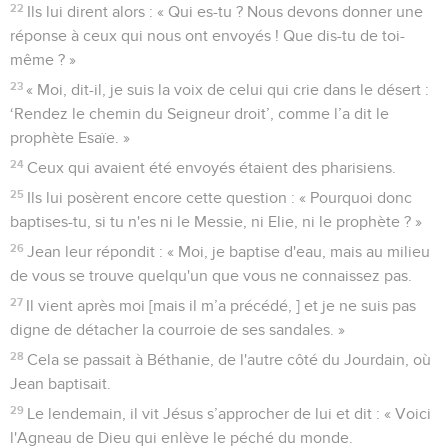
22
Ils lui dirent alors : « Qui es-tu ? Nous devons donner une
réponse à ceux qui nous ont envoyés ! Que dis-tu de toi-
même ? »
23
« Moi, dit-il, je suis la voix de celui qui crie dans le désert :
‘Rendez le chemin du Seigneur droit’, comme l’a dit le
prophète Esaïe. »
24
Ceux qui avaient été envoyés étaient des pharisiens.
25
Ils lui posèrent encore cette question : « Pourquoi donc
baptises-tu, si tu n'es ni le Messie, ni Elie, ni le prophète ? »
26
Jean leur répondit : « Moi, je baptise d'eau, mais au milieu
de vous se trouve quelqu'un que vous ne connaissez pas.
27
Il vient après moi [mais il m’a précédé, ] et je ne suis pas
digne de détacher la courroie de ses sandales. »
28
Cela se passait à Béthanie, de l'autre côté du Jourdain, où
Jean baptisait.
29
Le lendemain, il vit Jésus s’approcher de lui et dit : « Voici
l'Agneau de Dieu qui enlève le péché du monde.