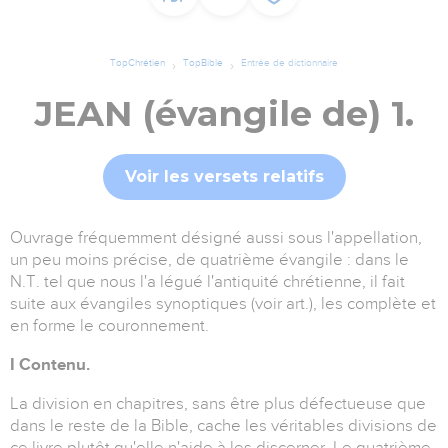
TopChrétien
TopBible
Entrée de dictionnaire
JEAN (évangile de) 1.
Voir les versets relatifs
Ouvrage fréquemment désigné aussi sous l'appellation,
un peu moins précise, de quatrième évangile : dans le
N.T. tel que nous l'a légué l'antiquité chrétienne, il fait
suite aux évangiles synoptiques (voir art.), les complète et
en forme le couronnement.
I Contenu.
La division en chapitres, sans être plus défectueuse que
dans le reste de la Bible, cache les véritables divisions de
ce livre plutôt qu'elle n'aide à les discerner. Le quatrième