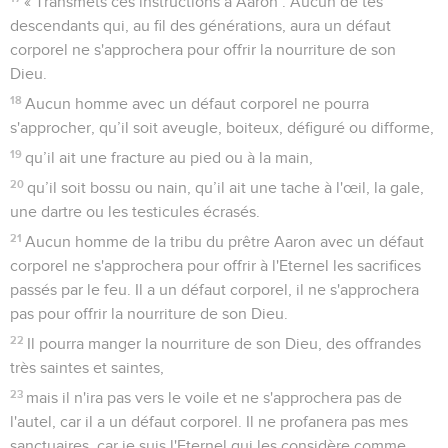
« Transmets ces instructions à Aaron : Aucun de tes
descendants qui, au fil des générations, aura un défaut
corporel ne s'approchera pour offrir la nourriture de son
Dieu.
18
Aucun homme avec un défaut corporel ne pourra
s'approcher, qu’il soit aveugle, boiteux, défiguré ou difforme,
19
qu’il ait une fracture au pied ou à la main,
20
qu’il soit bossu ou nain, qu’il ait une tache à l'œil, la gale,
une dartre ou les testicules écrasés.
21
Aucun homme de la tribu du prêtre Aaron avec un défaut
corporel ne s'approchera pour offrir à l'Eternel les sacrifices
passés par le feu. Il a un défaut corporel, il ne s'approchera
pas pour offrir la nourriture de son Dieu.
22
Il pourra manger la nourriture de son Dieu, des offrandes
très saintes et saintes,
23
mais il n'ira pas vers le voile et ne s'approchera pas de
l'autel, car il a un défaut corporel. Il ne profanera pas mes
sanctuaires, car je suis l'Eternel qui les considère comme