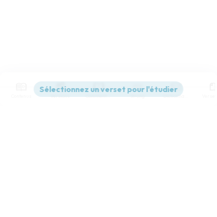
Contenus
Versions
Commentaires
Strong
Dictionnaire
Paramètres de lecture
Afficher les numéros de versets
Mode dyslexique
Désactivé
Simple
Coul
eur