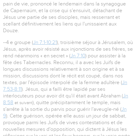
pain de vie, prononcé le lendemain dans la synagogue
de Capernaüm, et la crise qui s'ensuivit, détachant de
Jésus une partie de ses disciples, mais resserrant et
scellant définitivement les liens qui l'unissaient aux
Douze.
--4 e groupe (
Jn 7:1-10:21
), troisième séjour à Jérusalem, où
Jésus, après avoir résisté aux injonctions de ses frères, se
rend néanmoins « en secret » (
Jn 7:10
) pour assister à la
fête des Tabernacles. Reconnu, il a avec les Juifs de
longues discussions relativement à son origine et à sa
mission, discussions dont le récit est coupé, dans nos
textes, par l'épisode interpolé de la femme adultère (
Jn
7:53-8:11
). Jésus, qui a failli être lapidé par ses
interlocuteurs pour avoir dit qu'il était avant Abraham (
Jn
8:58
), quitte précipitamment le temple, mais
et suivant
s'arrête à la sortie du parvis pour guérir l'aveugle-né (
Jn
9
). Cette guérison, opérée elle aussi un jour de sabbat,
provoque parmi les Juifs de vives contestations et de
nouvelles mesures d'opposition, qui dictent à Jésus les
réflexions sur le vrai et les faux bergers, sur la vraie porte