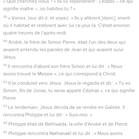
« Que cherchez-vous ? » Ils lui répondirent : « Rabbi – ce qui
signifie maître –, où habites-tu ? »
39
« Venez, leur dit-il, et voyez. » Ils y allèrent [donc], virent
où il habitait et restèrent avec lui ce jour-là. C'était environ
quatre heures de l'après-midi.
40
André, le frère de Simon Pierre, était l'un des deux qui
avaient entendu les paroles de Jean et qui avaient suivi
Jésus.
41
Il rencontra d'abord son frère Simon et lui dit : « Nous
avons trouvé le Messie », ce qui correspond à Christ.
42
Il le conduisit vers Jésus. Jésus le regarda et dit : « Tu es
Simon, fils de Jonas, tu seras appelé Céphas », ce qui signifie
Pierre.
43
Le lendemain, Jésus décida de se rendre en Galilée. Il
rencontra Philippe et lui dit : « Suis-moi. »
44
Philippe était de Bethsaïda, la ville d'André et de Pierre.
45
Philippe rencontra Nathanaël et lui dit : « Nous avons