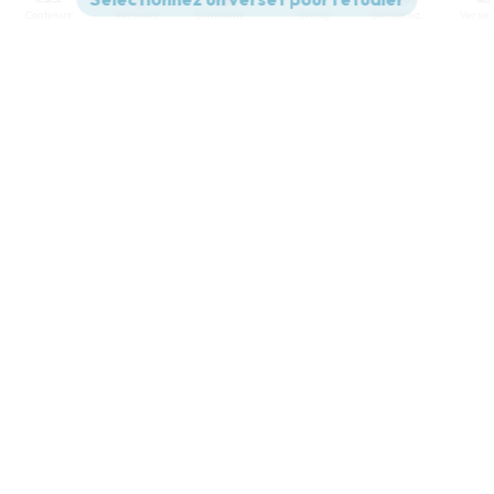
Contenus
Versions
Commentaires
Strong
Dictionnaire
Paramètres de lecture
Afficher les numéros de versets
Mode dyslexique
Désactivé
Simple
Coul
eur
Police d'écriture
Serif
Sans-serif
Taille de texte
Grand
Moyen
Petit