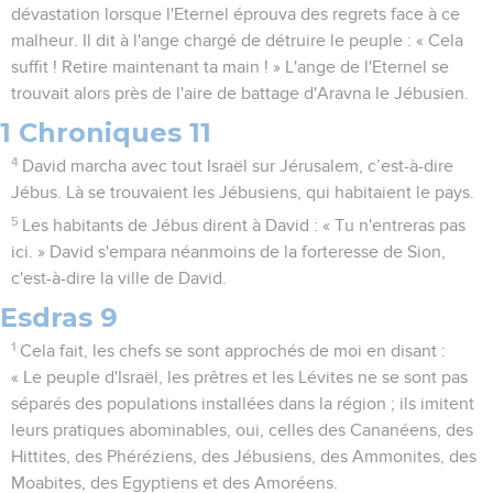
dévastation lorsque l'Eternel éprouva des regrets face à ce
malheur. Il dit à l'ange chargé de détruire le peuple : « Cela
suffit ! Retire maintenant ta main ! » L'ange de l'Eternel se
trouvait alors près de l'aire de battage d'Aravna le Jébusien.
1 Chroniques 11
4
David marcha avec tout Israël sur Jérusalem, c’est-à-dire
Jébus. Là se trouvaient les Jébusiens, qui habitaient le pays.
5
Les habitants de Jébus dirent à David : « Tu n'entreras pas
ici. » David s'empara néanmoins de la forteresse de Sion,
c'est-à-dire la ville de David.
Esdras 9
1
Cela fait, les chefs se sont approchés de moi en disant :
« Le peuple d'Israël, les prêtres et les Lévites ne se sont pas
séparés des populations installées dans la région ; ils imitent
leurs pratiques abominables, oui, celles des Cananéens, des
Hittites, des Phéréziens, des Jébusiens, des Ammonites, des
Moabites, des Egyptiens et des Amoréens.