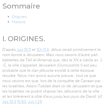
Sommaire
Origines
Histoire
I. ORIGINES.
D'après
Jug 19:11
et
1Ch 11:4
, Jébus serait primitivement le
nom donné à Jérusalem. Mais nous savons d'autre part
(tablettes de Tell el-Amarna) que, dès le XV e siècle av. J.
-C, la ville s'appelait Jérusalem
(Ourousalim).
Il est peu
probable que le clan jébusite existât à cette époque
reculée. Nous n'en avons aucune preuve ; tout ce que
nous savons est que, lors de la conquête de Canaan par
les Israélites, Adoni-Tsédek était roi de Jérusalem et que
les Israélites ne purent chasser les Jébusiens de la ville
et les tolérèrent à côté d'eux jusqu'aux jours de David. (cf.
Jos 10:3
15:63
,
Jug 1:21
)