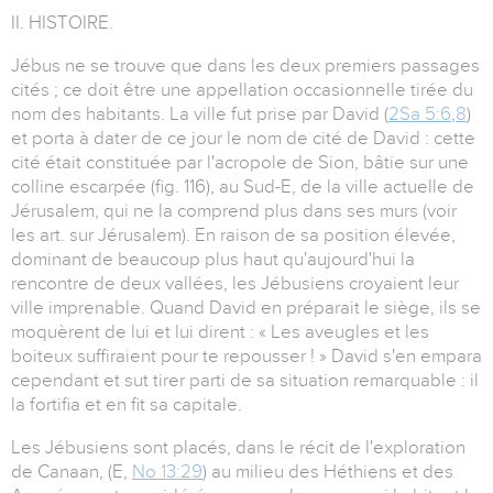
II. HISTOIRE.
Jébus ne se trouve que dans les deux premiers passages
cités ; ce doit être une appellation occasionnelle tirée du
nom des habitants. La ville fut prise par David (
2Sa 5:6
,
8
)
et porta à dater de ce jour le nom de cité de David : cette
cité était constituée par l'acropole de Sion, bâtie sur une
colline escarpée (fig. 116), au Sud-E, de la ville actuelle de
Jérusalem, qui ne la comprend plus dans ses murs (voir
les art. sur Jérusalem). En raison de sa position élevée,
dominant de beaucoup plus haut qu'aujourd'hui la
rencontre de deux vallées, les Jébusiens croyaient leur
ville imprenable. Quand David en préparait le siège, ils se
moquèrent de lui et lui dirent : « Les aveugles et les
boiteux suffiraient pour te repousser ! » David s'en empara
cependant et sut tirer parti de sa situation remarquable : il
la fortifia et en fit sa capitale.
Les Jébusiens sont placés, dans le récit de l'exploration
de Canaan, (E,
No 13:29
) au milieu des Héthiens et des