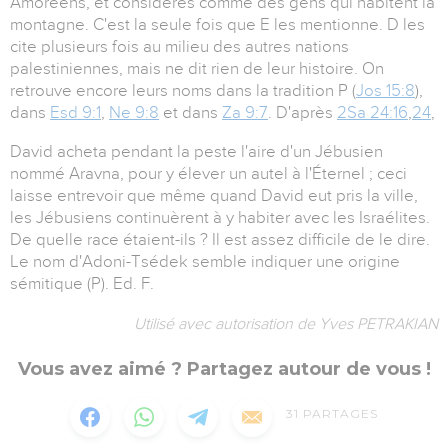
Amoréens, et considérés comme des gens qui habitent la
montagne. C'est la seule fois que E les mentionne. D les
cite plusieurs fois au milieu des autres nations
palestiniennes, mais ne dit rien de leur histoire. On
retrouve encore leurs noms dans la tradition P (
Jos 15:8
),
dans
Esd 9:1
,
Ne 9:8
et dans
Za 9:7
. D'après
2Sa 24:16
,
24
,
David acheta pendant la peste l'aire d'un Jébusien
nommé Aravna, pour y élever un autel à l'Éternel ; ceci
laisse entrevoir que même quand David eut pris la ville,
les Jébusiens continuèrent à y habiter avec les Israélites.
De quelle race étaient-ils ? Il est assez difficile de le dire.
Le nom d'Adoni-Tsédek semble indiquer une origine
sémitique (P). Ed. F.
Utilisé avec autorisation de Yves PETRAKIAN
Vous avez aimé ? Partagez autour de vous !
31
PARTAGES