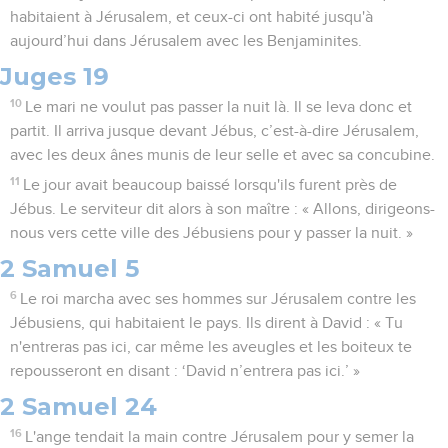
habitaient à Jérusalem, et ceux-ci ont habité jusqu'à
aujourd’hui dans Jérusalem avec les Benjaminites.
Juges 19
10
Le mari ne voulut pas passer la nuit là. Il se leva donc et
partit. Il arriva jusque devant Jébus, c’est-à-dire Jérusalem,
avec les deux ânes munis de leur selle et avec sa concubine.
11
Le jour avait beaucoup baissé lorsqu'ils furent près de
Jébus. Le serviteur dit alors à son maître : « Allons, dirigeons-
nous vers cette ville des Jébusiens pour y passer la nuit. »
2 Samuel 5
6
Le roi marcha avec ses hommes sur Jérusalem contre les
Jébusiens, qui habitaient le pays. Ils dirent à David : « Tu
n'entreras pas ici, car même les aveugles et les boiteux te
repousseront en disant : ‘David n’entrera pas ici.’ »
2 Samuel 24
16
L'ange tendait la main contre Jérusalem pour y semer la