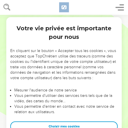
Votre vie privée est importante
pour nous
NE MANQUEZ PAS L’ÉVÉNEMENT
En cliquant sur le bouton « Accepter tous les cookies », vous
DE L’ANNÉE !
acceptez que TopChrétien utilise des traceurs (comme des
cookies ou l'identifiant unique de votre compte utilisateur) et
ET SI LEURS ERREURS POUVAIENT VOUS ÉVITER LES
traite vos données à caractère personnel (comme vos
VOTRES ?
données de navigation et les informations renseignées dans
votre compte utilisateur) dans les buts suivants :
On admire souvent les leaders pour leurs réussites, leur impact,
leur foi ou leur vision. Mais on voit moins les doutes, les erreurs
Mesurer l'audience de notre service
Vous permettre d'utiliser des services tiers tels que de la
et les saisons difficiles qu'ils ont traversés, alors même que ce
vidéo, des cartes du monde…
sont elles qui les ont façonnés.
Vous permettre d'entrer en contact avec notre service de
relation aux utilisateurs.
Dans cette conférence, leaders, entrepreneurs, et responsables
reviennent sur les erreurs marquantes de leur parcours et les
clés pour avancer avec plus de sagesse afin que leurs erreurs
Choisir mes cookies