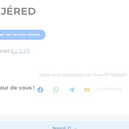
JÉRED
oir les versets relatifs
ared (
Lu 3:37
).
Utilisé avec autorisation de Yves PETRAKIAN
our de vous !
3
PARTAGES
Segond 21