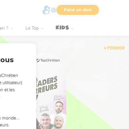
Faire un don
ien ?
Le Top
FERMER
nous
opChrétien
utilisateur)
n et les
:
 du monde…
eurs.