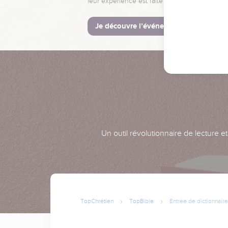
leur expérience est faite pour vous.
Je découvre l’événement
Un outil révolutionnaire de lecture e
TopChrétien
TopBible
Entrée de dictionnaire