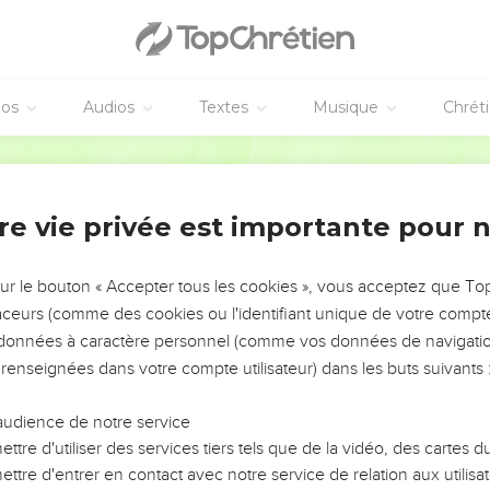
éos
Audios
Textes
Musique
Chrét
re vie privée est importante pour 
NEMENT DE L’ANNÉE !
ÉVITER LES VOTRES ?
sur le bouton « Accepter tous les cookies », vous acceptez que T
traceurs (comme des cookies ou l'identifiant unique de votre compte 
tes, leur impact, leur foi ou leur vision. Mais on voit
s données à caractère personnel (comme vos données de navigatio
fficiles qu'ils ont traversés, alors même que ce sont
 renseignées dans votre compte utilisateur) dans les buts suivants 
audience de notre service
s, et responsables reviennent sur les erreurs
 avancer avec plus de sagesse afin que leurs erreurs
ttre d'utiliser des services tiers tels que de la vidéo, des cartes
un ministère, une équipe, un groupe ou une famille,
ttre d'entrer en contact avec notre service de relation aux utilisat