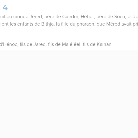
 4
t au monde Jéred, père de Guedor, Héber, père de Soco, et Je
ient les enfants de Bithja, la fille du pharaon, que Méred avait p
 d'Hénoc, fils de Jared, fils de Maléléel, fils de Kaïnan,