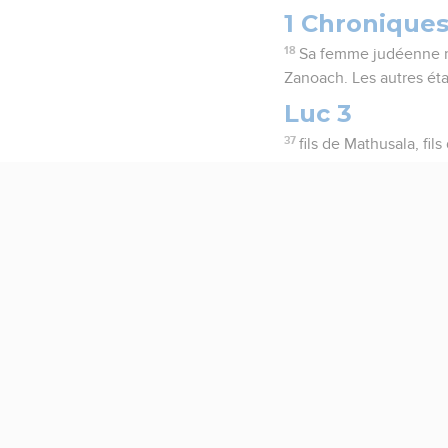
1 Chroniques
18
Sa femme judéenne mi
Zanoach. Les autres éta
Luc 3
37
fils de Mathusala, fils