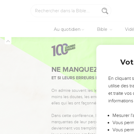
Au quotidien
Bible
Vid
Vot
NE MANQUEZ PAS L’ÉVÉ
ET SI LEURS ERREURS POUVAIENT VOUS 
En cliquant 
utilise des 
On admire souvent les leaders pour leurs réussi
et traite vo
moins les doutes, les erreurs et les saisons di
informations
elles qui les ont façonnés.
Mesurer l'
Dans cette conférence, leaders, entrepreneur
marquantes de leur parcours et les clés pour
Vous perme
deviennent vos tremplins. Que vous guidiez 
Vous perme