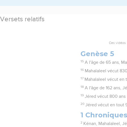
Versets relatifs
Ces vidéos 
Genèse 5
15
A l'âge de 65 ans, Ma
16
Mahalaleel vécut 830 a
17
Mahalaleel vécut en t
18
A l'âge de 162 ans, J
19
Jéred vécut 800 ans ap
20
Jéred vécut en tout 9
1 Chroniques
2
Kénan, Mahalaleel, Jé