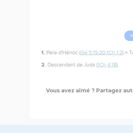
V
1.
Père d'Hénoc (
Ge 5:15-20
,
1Ch 1:2
) = T
2.
Descendant de Juda (
1Ch 4:18
).
Vous avez aimé ? Partagez aut