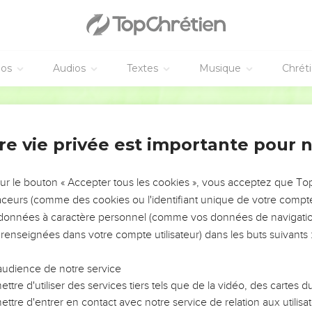
éos
Audios
Textes
Musique
Chrét
re vie privée est importante pour 
NEMENT DE L’ANNÉE !
ÉVITER LES VOTRES ?
sur le bouton « Accepter tous les cookies », vous acceptez que T
traceurs (comme des cookies ou l'identifiant unique de votre compte 
tes, leur impact, leur foi ou leur vision. Mais on voit
s données à caractère personnel (comme vos données de navigatio
fficiles qu'ils ont traversés, alors même que ce sont
 renseignées dans votre compte utilisateur) dans les buts suivants 
audience de notre service
s, et responsables reviennent sur les erreurs
 avancer avec plus de sagesse afin que leurs erreurs
ttre d'utiliser des services tiers tels que de la vidéo, des cartes
un ministère, une équipe, un groupe ou une famille,
ttre d'entrer en contact avec notre service de relation aux utilisat