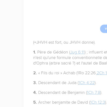
V
(=JHVH est fort, ou JHVH donne).
1.
Père de Gédéon (
Jug 6:11
) ; influent 
n'est qu'une formule conventionnelle de
d'Ophra (arbre sacré ?) et l'autel de Baal
2.
« Fils du roi » Achab (1Ro 22:26,
2Ch 1
3.
Descendant de Juda (
1Ch 4:22
).
4.
Descendant de Benjamin (
1Ch 7:8
).
5.
Archer benjamite de David (
1Ch 12:3
).