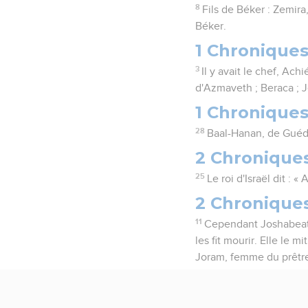
8
Fils de Béker : Zemira
Béker.
1 Chroniques
3
Il y avait le chef, Achi
d'Azmaveth ; Beraca ; J
1 Chroniques
28
Baal-Hanan, de Guéder
2 Chroniques
25
Le roi d'Israël dit : 
2 Chronique
11
Cependant Joshabeath, 
les fit mourir. Elle le 
Joram, femme du prêtre J