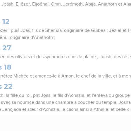
, Joash, Eliézer, Eljoénaï, Omri, Jerémoth, Abija, Anathoth et Ala
 12
ézer ; puis Joas, fils de Shemaa, originaire de Guibea ; Jeziel et Pé
éhu, originaire d'Anathoth ;
 27
, des oliviers et des sycomores dans la plaine ; Joash, des réser
 18
« Arrêtez Michée et amenez-le à Amon, le chef de la ville, et à mon 
s 22
la fille du roi, prit Joas, le fils d'Achazia, et l'enleva du groupe
mit avec sa nourrice dans une chambre à coucher du temple. Joshab
ehojada et sœur d'Achazia, le cacha ainsi à Athalie, et celle-ci n