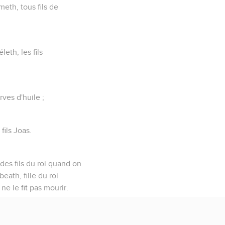
meth, tous fils de
leth, les fils
ves d'huile ;
fils Joas.
 des fils du roi quand on
eath, fille du roi
e le fit pas mourir.