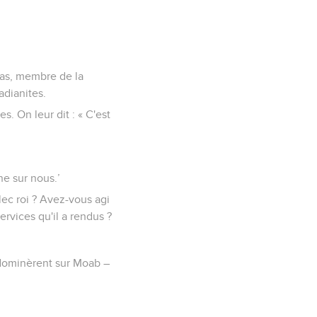
Joas, membre de la
adianites.
hes. On leur dit : « C'est
gne sur nous.’
lec roi ? Avez-vous agi
rvices qu'il a rendus ?
 dominèrent sur Moab –