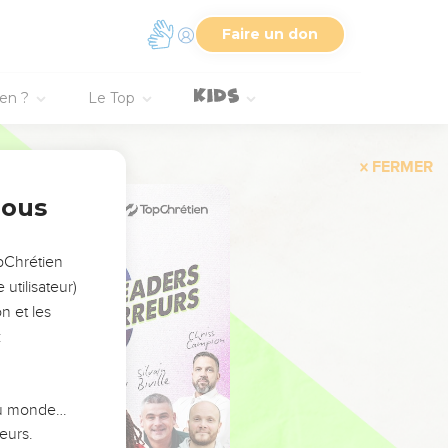
Faire un don
ien ?
Le Top
FERMER
nous
opChrétien
utilisateur)
n et les
:
 du monde…
eurs.