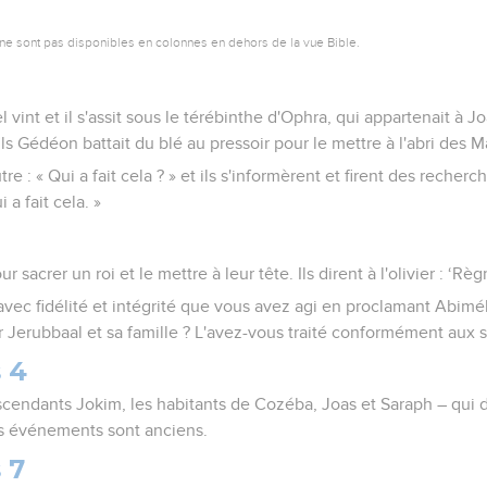
ne sont pas disponibles en colonnes en dehors de la vue Bible.
el vint et il s'assit sous le térébinthe d'Ophra, qui appartenait à 
ils Gédéon battait du blé au pressoir pour le mettre à l'abri des M
autre : « Qui a fait cela ? » et ils s'informèrent et firent des recherc
 a fait cela. »
r sacrer un roi et le mettre à leur tête. Ils dirent à l'olivier : ‘Rè
avec fidélité et intégrité que vous avez agi en proclamant Abimé
 Jerubbaal et sa famille ? L'avez-vous traité conformément aux se
 4
descendants Jokim, les habitants de Cozéba, Joas et Saraph – qui
s événements sont anciens.
 7