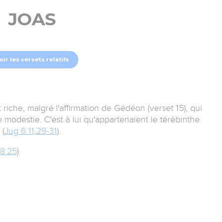
JOAS
oir les versets relatifs
et riche, malgré l'affirmation de Gédéon (verset 15), qui
 modestie. C'est à lui qu'appartenaient le térébinthe
 (
Jug 6:11
,
29-31
).
8:25
).