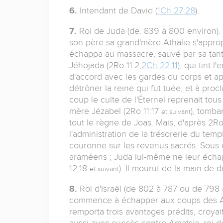
6.
Intendant de David (
1Ch 27:28
).
7.
Roi de Juda (de. 839 à 800 environ). F
son père sa grand'mère Athalie s'approp
échappa au massacre, sauvé par sa tante
Jéhojada (2Ro 11:2,
2Ch 22:11
), qui tint 
d'accord avec les gardes du corps et ap
détrôner la reine qui fut tuée, et à proc
coup le culte de l'Éternel reprenait tous
mère Jézabel (2Ro 11:17
), tomba
et suivant
tout le règne de Joas. Mais, d'après 2Ro 
l'administration de la trésorerie du templ
couronne sur les revenus sacrés. Sous c
araméens ; Juda lui-même ne leur échap
12:18
). Il mourut de la main de 
et suivant
8.
Roi d'Israël (de 802 à 787 ou de 798 
commence à échapper aux coups des Aram
remporta trois avantages prédits, croyai
aussi avec succès contre Amatsia, roi de