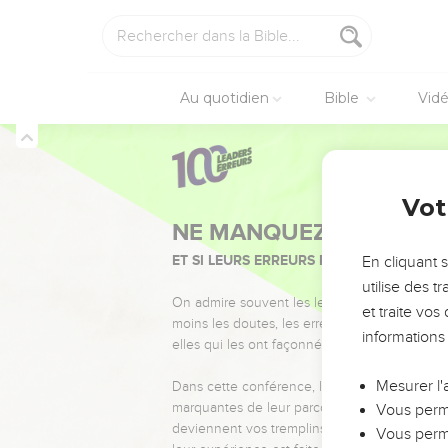
Au quotidien
Bible
Vid
Vot
NE MANQUEZ PAS L’ÉVÉ
ET SI LEURS ERREURS POUVAIENT VOUS 
En cliquant 
utilise des 
On admire souvent les leaders pour leurs réussi
et traite vo
moins les doutes, les erreurs et les saisons di
informations
elles qui les ont façonnés.
Mesurer l'
Dans cette conférence, leaders, entrepreneur
marquantes de leur parcours et les clés pour
Vous perme
deviennent vos tremplins. Que vous guidiez 
Vous perme