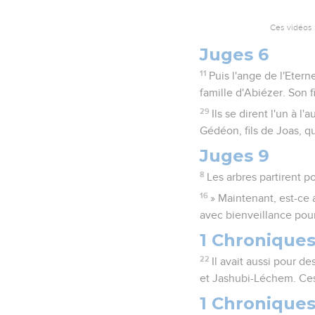
Ces vidéos 
Juges 6
11
Puis l'ange de l'Etern
famille d'Abiézer. Son f
29
Ils se dirent l'un à l'
Gédéon, fils de Joas, qui
Juges 9
8
Les arbres partirent pou
16
» Maintenant, est-ce 
avec bienveillance pour
1 Chroniques
22
Il avait aussi pour 
et Jashubi-Léchem. Ce
1 Chroniques