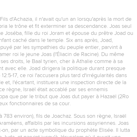
ils d'Achazia, il n'avait qu'un an lorsqu'après la mort de
ria le trône et fit exterminer sa descendance. Joas seul
 Joséba, fille du roi Joram et épouse du prêtre Joad ou
l'enfant caché dans le temple. Six ans après, Joad,
puyé par les sympathies du peuple entier, parvint à
lamer roi le jeune Joas (l'Éliacin de Racine). Du même
 ses droits, le Baal tyrien, cher à Athalie comme à sa
nt avec elle. Joad dirigera la politique durant presque
12:5-17, ce roi l'accusera plus tard d'irrégularités dans
e et, l'écartant, instituera une inspection directe de la
e règne, Israël était accablé par ses ennemis
pa que par le tribut que Joas dut payer à Hazaël (2Ro
deux fonctionnaires de sa cour.
à 783 environ), fils de Joachaz. Sous son règne, Israël
éens, affaiblis par les incursions assyriennes. Joas
t-on, par un acte symbolique du prophète Elisée. Il lutta
 Juda, et parvint jusqu'à Jérusalem où il ouvrit une