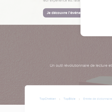
leur expérience est faite pour vous.
Je découvre l’événement
Un outil révolutionnaire de lecture e
TopChrétien
TopBible
Entrée de dictionnaire