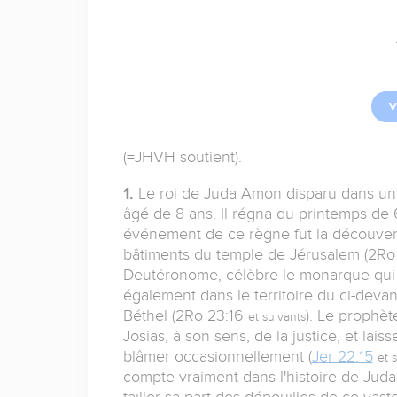
V
(=JHVH soutient).
1.
Le roi de Juda Amon disparu dans une r
âgé de 8 ans. Il régna du printemps de 
événement de ce règne fut la découverte
bâtiments du temple de Jérusalem (2Ro 2
Deutéronome, célèbre le monarque qui int
également dans le territoire du ci-devan
Béthel (2Ro 23:16
). Le prophè
et suivants
Josias, à son sens, de la justice, et laiss
blâmer occasionnellement (
Jer 22:15
et 
compte vraiment dans l'histoire de Juda
tailler sa part des dépouilles de ce vast