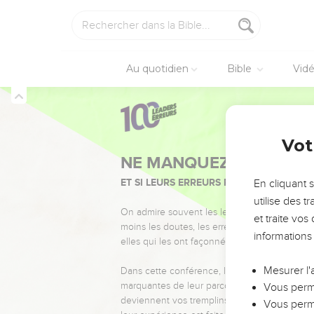
Au quotidien
Bible
Vid
Vot
NE MANQUEZ PAS L’ÉVÉ
ET SI LEURS ERREURS POUVAIENT VOUS 
En cliquant 
utilise des 
On admire souvent les leaders pour leurs réussi
et traite vo
moins les doutes, les erreurs et les saisons di
informations
elles qui les ont façonnés.
Mesurer l'
Dans cette conférence, leaders, entrepreneur
marquantes de leur parcours et les clés pour
Vous perme
deviennent vos tremplins. Que vous guidiez 
Vous perme