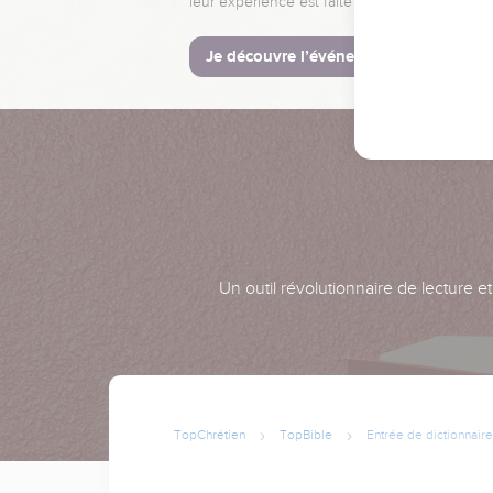
leur expérience est faite pour vous.
Je découvre l’événement
Un outil révolutionnaire de lecture e
TopChrétien
TopBible
Entrée de dictionnaire