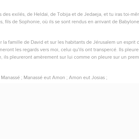
 des exilés, de Heldaï, de Tobija et de Jedaeja, et tu iras toi-mê
s, fils de Sophonie, où ils se sont rendus en arrivant de Babylone
ur la famille de David et sur les habitants de Jérusalem un esprit 
urneront les regards vers moi, celui qu'ils ont transpercé. Ils pleu
ue, ils pleureront amèrement sur lui comme on pleure sur un prem
ls Manassé ; Manassé eut Amon ; Amon eut Josias ;