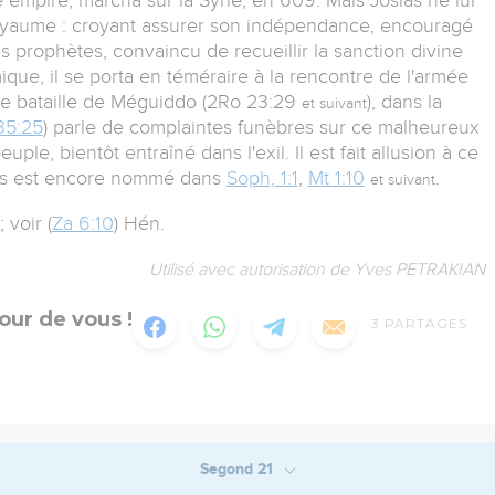
 royaume : croyant assurer son indépendance, encouragé
s prophètes, convaincu de recueillir la sanction divine
ue, il se porta en téméraire à la rencontre de l'armée
de bataille de Méguiddo (2Ro 23:29
), dans la
et suivant
35:25
) parle de complaintes funèbres sur ce malheureux
ple, bientôt entraîné dans l'exil. Il est fait allusion à ce
ias est encore nommé dans
Soph, 1:1
,
Mt 1:10
.
et suivant
voir (
Za 6:10
) Hén.
Utilisé avec autorisation de Yves PETRAKIAN
our de vous !
3
PARTAGES
Segond 21