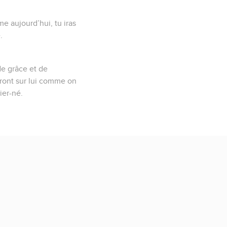
me aujourd’hui, tu iras
.
de grâce et de
reront sur lui comme on
ier-né.