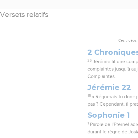
Versets relatifs
Ces vidéos 
2 Chronique
25
Jérémie fit une compl
complaintes jusqu'à aujo
Complaintes.
Jérémie 22
15
» Régnerais-tu donc p
pas ? Cependant, il pratiq
Sophonie 1
1
Parole de l'Eternel ad
durant le règne de Josia