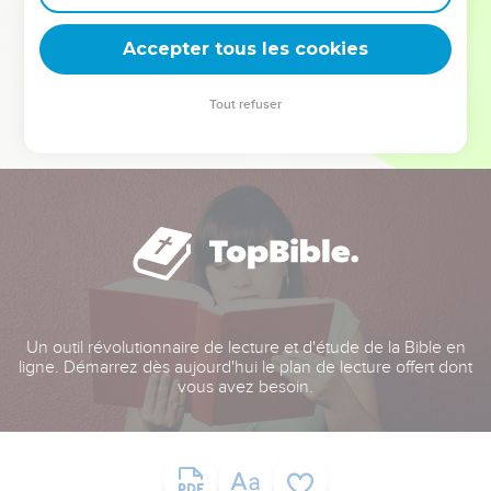
deviennent vos tremplins. Que vous guidiez un ministère, une
équipe, un groupe ou une famille, leur expérience est faite
Accepter tous les cookies
pour vous.
Tout refuser
Je découvre l’événement
Un outil révolutionnaire de lecture et d'étude de la Bible en
ligne. Démarrez dès aujourd'hui le plan de lecture offert dont
vous avez besoin.