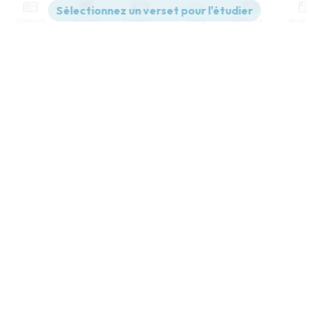
Contenus
Versions
Commentaires
Strong
Dictionnaire
Paramètres de lecture
Afficher les numéros de versets
Mode dyslexique
Désactivé
Simple
Coul
eur
Police d'écriture
Serif
Sans-serif
Taille de texte
Grand
Moyen
Petit