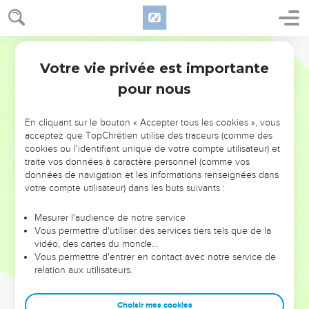
Votre vie privée est importante
pour nous
NE MANQUEZ PAS L’ÉVÉNEMENT
En cliquant sur le bouton « Accepter tous les cookies », vous
DE L’ANNÉE !
acceptez que TopChrétien utilise des traceurs (comme des
cookies ou l'identifiant unique de votre compte utilisateur) et
ET SI LEURS ERREURS POUVAIENT VOUS ÉVITER LES
traite vos données à caractère personnel (comme vos
VOTRES ?
données de navigation et les informations renseignées dans
votre compte utilisateur) dans les buts suivants :
On admire souvent les leaders pour leurs réussites, leur impact,
leur foi ou leur vision. Mais on voit moins les doutes, les erreurs
Mesurer l'audience de notre service
Vous permettre d'utiliser des services tiers tels que de la
et les saisons difficiles qu'ils ont traversés, alors même que ce
vidéo, des cartes du monde…
sont elles qui les ont façonnés.
Vous permettre d'entrer en contact avec notre service de
relation aux utilisateurs.
Dans cette conférence, leaders, entrepreneurs, et responsables
reviennent sur les erreurs marquantes de leur parcours et les
clés pour avancer avec plus de sagesse afin que leurs erreurs
Choisir mes cookies