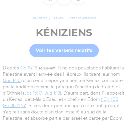
TopChrétien
TopBible
Entrée de dictionnaire
KÉNIZIENS
Voir les versets relatifs
D'après
Ge 15:19
, l'une des peuplades habitant la
et suivant
Palestine avant l'arrivée des Hébreux. Ils tirent leur nom
(
Jos 14:6
) d'un certain éponyme nommé Kénaz, considéré
par la tradition comme le père (ou l'ancêtre) de Caleb et
d'Othniel (
Jos 15:17
,
Jug 1:13
). D'autre part, dans P, apparaît
un Kénaz, petit-fils d'Ésaü, et « chef » en Édom (
1Ch 1:36
,
Ge 36:11
,
16
). Si ces deux personnages n'en sont qu'un, il
s'agirait sans doute d'un clan installé au sud de la
Palestine, et absorbé partie par Israël et partie par Édom.