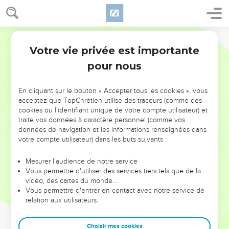
Votre vie privée est importante
pour nous
NE MANQUEZ PAS L’ÉVÉNEMENT
En cliquant sur le bouton « Accepter tous les cookies », vous
DE L’ANNÉE !
acceptez que TopChrétien utilise des traceurs (comme des
cookies ou l'identifiant unique de votre compte utilisateur) et
ET SI LEURS ERREURS POUVAIENT VOUS ÉVITER LES
traite vos données à caractère personnel (comme vos
VOTRES ?
données de navigation et les informations renseignées dans
votre compte utilisateur) dans les buts suivants :
On admire souvent les leaders pour leurs réussites, leur impact,
leur foi ou leur vision. Mais on voit moins les doutes, les erreurs
Mesurer l'audience de notre service
Vous permettre d'utiliser des services tiers tels que de la
et les saisons difficiles qu'ils ont traversés, alors même que ce
vidéo, des cartes du monde…
sont elles qui les ont façonnés.
Vous permettre d'entrer en contact avec notre service de
relation aux utilisateurs.
Dans cette conférence, leaders, entrepreneurs, et responsables
reviennent sur les erreurs marquantes de leur parcours et les
clés pour avancer avec plus de sagesse afin que leurs erreurs
Choisir mes cookies