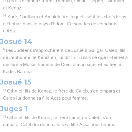
Les fils d'Eliphaz furent Théman, Omar, Tsepho, Gaetham
et Kenaz.
16
Koré, Gaetham et Amalek. Voilà quels sont les chefs issus
d'Eliphaz dans le pays d'Edom. Ce sont les descendants
d'Ada.
Josué 14
6
Les Judéens s'approchèrent de Josué à Guilgal. Caleb, fils
de Jephunné, le Kénizien, lui dit : « Tu sais ce que l'Eternel a
déclaré à Moïse, homme de Dieu, à mon sujet et au tien à
Kadès-Barnéa.
Josué 15
17
Othniel, fils de Kenaz, le frère de Caleb, s'en empara et
Caleb lui donna sa fille Acsa pour femme.
Juges 1
13
Othniel, fils de Kenaz, le frère cadet de Caleb, s'en
empara. Caleb lui donna alors sa fille Acsa pour femme.