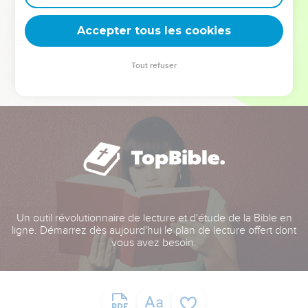
deviennent vos tremplins. Que vous guidiez un ministère, une
équipe, un groupe ou une famille, leur expérience est faite
Accepter tous les cookies
pour vous.
Tout refuser
Je découvre l’événement
Un outil révolutionnaire de lecture et d'étude de la Bible en
ligne. Démarrez dès aujourd'hui le plan de lecture offert dont
vous avez besoin.