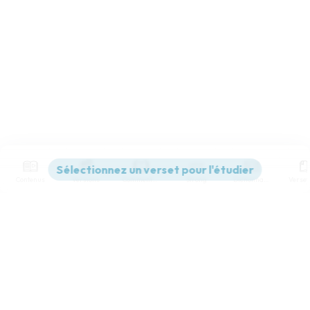
Contenus
Versions
Commentaires
Strong
Dictionnaire
Paramètres de lecture
Afficher les numéros de versets
Mode dyslexique