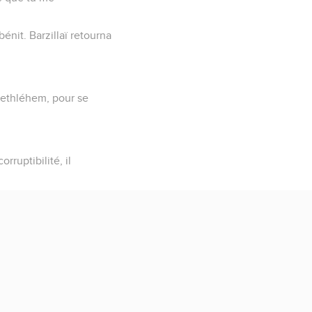
bénit. Barzillaï retourna
Bethléhem, pour se
rruptibilité, il