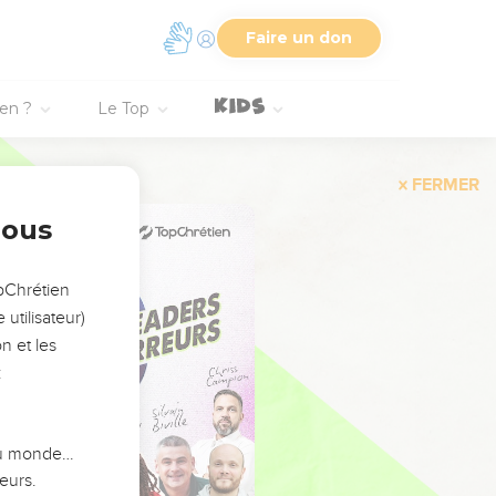
Faire un don
ien ?
Le Top
FERMER
nous
opChrétien
utilisateur)
n et les
:
 du monde…
eurs.