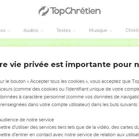
éos
Audios
Textes
Musique
Chrét
re vie privée est importante pour 
NEMENT DE L’ANNÉE !
ÉVITER LES VOTRES ?
sur le bouton « Accepter tous les cookies », vous acceptez que T
traceurs (comme des cookies ou l'identifiant unique de votre compte 
tes, leur impact, leur foi ou leur vision. Mais on voit
s données à caractère personnel (comme vos données de navigatio
fficiles qu'ils ont traversés, alors même que ce sont
 renseignées dans votre compte utilisateur) dans les buts suivants 
audience de notre service
s, et responsables reviennent sur les erreurs
 avancer avec plus de sagesse afin que leurs erreurs
ttre d'utiliser des services tiers tels que de la vidéo, des cartes
un ministère, une équipe, un groupe ou une famille,
ttre d'entrer en contact avec notre service de relation aux utilisat