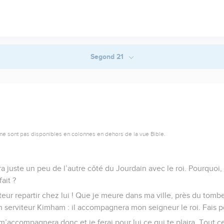
Segond 21
ne sont pas disponibles en colonnes en dehors de la vue Bible.
 juste un peu de l’autre côté du Jourdain avec le roi. Pourquoi, d'
ait ?
teur repartir chez lui ! Que je meure dans ma ville, près du tom
 serviteur Kimham : il accompagnera mon seigneur le roi. Fais pou
 m’accompagnera donc et je ferai pour lui ce qui te plaira. Tout 