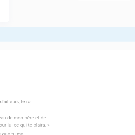
ailleurs, le roi
beau de mon père et de
r lui ce qui te plaira. »
ce que tu me