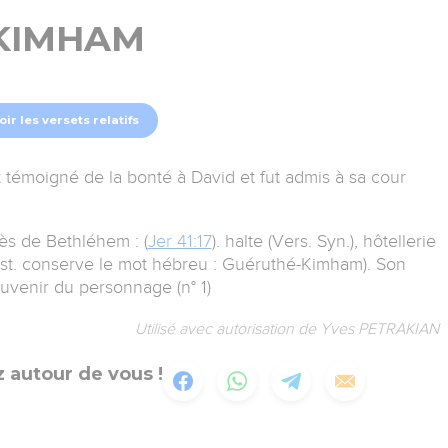
KIMHAM
oir les versets relatifs
it témoigné de la bonté à David et fut admis à sa cour
ès de Bethléhem : (
Jer 41:17
). halte (Vers. Syn.), hôtellerie
 (Ost. conserve le mot hébreu : Guéruthé-Kimham). Son
uvenir du personnage (n° 1)
Utilisé avec autorisation de Yves PETRAKIAN
 autour de vous !