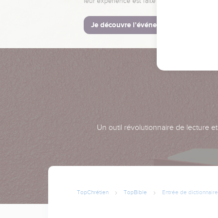
leur expérience est faite pour vous.
Je découvre l’événement
Un outil révolutionnaire de lecture e
TopChrétien
TopBible
Entrée de dictionnaire