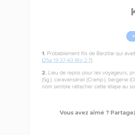
V
1.
Probablement fils de Barzillaï qui ava
(
2Sa 19:37-40
,
1
Ro 2:7
).
2.
Lieu de repos pour les voyageurs, pr
(Sg.), caravansérail (Cramp.), bergerie
nom semble rattacher cette étape au so
Vous avez aimé ? Partagez