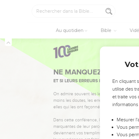
Au quotidien
Bible
Vid
Vot
NE MANQUEZ PAS L’ÉVÉ
ET SI LEURS ERREURS POUVAIENT VOUS 
En cliquant 
utilise des 
On admire souvent les leaders pour leurs réussi
et traite vo
moins les doutes, les erreurs et les saisons di
informations
elles qui les ont façonnés.
Mesurer l'
Dans cette conférence, leaders, entrepreneur
marquantes de leur parcours et les clés pour
Vous perme
deviennent vos tremplins. Que vous guidiez 
Vous perme