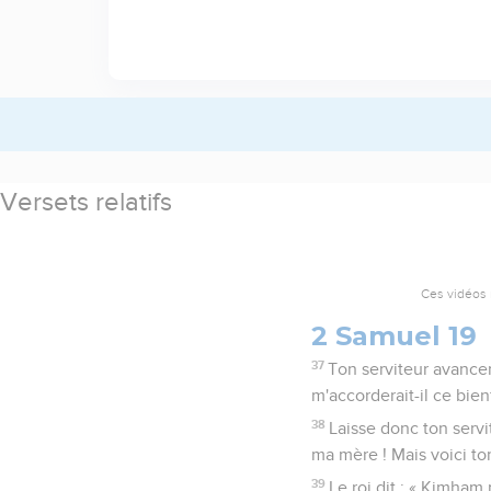
Versets relatifs
Ces vidéos 
2 Samuel 19
37
Ton serviteur avancera
m'accorderait-il ce bienf
38
Laisse donc ton servi
ma mère ! Mais voici ton
39
Le roi dit : « Kimham