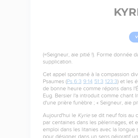
KYR
V
(=Seigneur, aie pitié !). Forme donnée da
supplication.
Cet appel spontané à la compassion div
Psaumes (
Ps 6:3
9:14
51:3
123:3
) et les 
de bonne heure comme répons dans l'Égl
Eug. Bersier l'a introduit comme chant 
d'une prière funèbre ; « Seigneur, aie pi
Aujourd'hui le
Kyrie
se dit neuf fois au
par centaines dans les pèlerinages, et e
emploi dans les litanies avec la longue s
pour désigner dans un sens péjoratif une