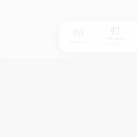
Différentes
Contenus
Versions
Afficher les numéros de versets
Mode dyslexique
Police d'écriture