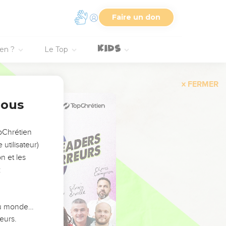
Faire un don
ien ?
Le Top
FERMER
nous
opChrétien
utilisateur)
n et les
:
 du monde…
eurs.