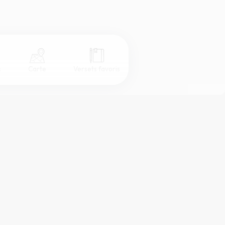
s
Carte
Versets favoris
Coul
eur
Désactivé
Simple
Serif
Sans-serif