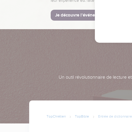
leur expérience est faite pour vous.
Je découvre l’événement
Un outil révolutionnaire de lecture e
TopChrétien
TopBible
Entrée de dictionnaire