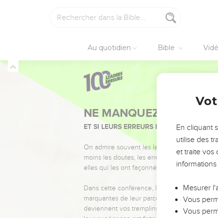
Au quotidien
Bible
Vid
Vot
NE MANQUEZ PAS L’ÉVÉ
ET SI LEURS ERREURS POUVAIENT VOUS 
En cliquant 
utilise des 
On admire souvent les leaders pour leurs réussi
et traite vo
moins les doutes, les erreurs et les saisons di
informations
elles qui les ont façonnés.
Mesurer l'
Dans cette conférence, leaders, entrepreneur
marquantes de leur parcours et les clés pour
Vous perme
deviennent vos tremplins. Que vous guidiez 
Vous perme