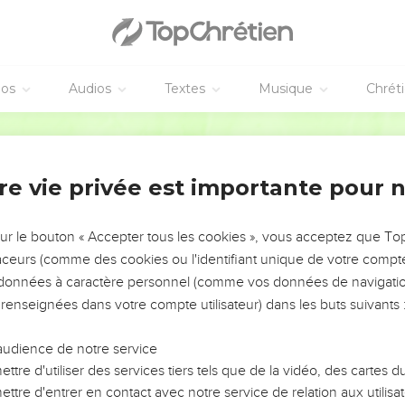
éos
Audios
Textes
Musique
Chrét
re vie privée est importante pour 
NEMENT DE L’ANNÉE !
ÉVITER LES VOTRES ?
sur le bouton « Accepter tous les cookies », vous acceptez que T
traceurs (comme des cookies ou l'identifiant unique de votre compte 
tes, leur impact, leur foi ou leur vision. Mais on voit
s données à caractère personnel (comme vos données de navigatio
fficiles qu'ils ont traversés, alors même que ce sont
 renseignées dans votre compte utilisateur) dans les buts suivants 
audience de notre service
s, et responsables reviennent sur les erreurs
 avancer avec plus de sagesse afin que leurs erreurs
ttre d'utiliser des services tiers tels que de la vidéo, des cartes
un ministère, une équipe, un groupe ou une famille,
ttre d'entrer en contact avec notre service de relation aux utilisat