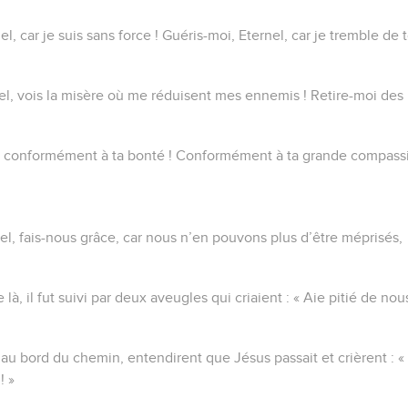
el, car je suis sans force ! Guéris-moi, Eternel, car je tremble de 
el, vois la misère où me réduisent mes ennemis ! Retire-moi des 
ce conformément à ta bonté ! Conformément à ta grande compass
el, fais-nous grâce, car nous n’en pouvons plus d’être méprisés,
là, il fut suivi par deux aveugles qui criaient : « Aie pitié de nous
au bord du chemin, entendirent que Jésus passait et crièrent : « 
! »