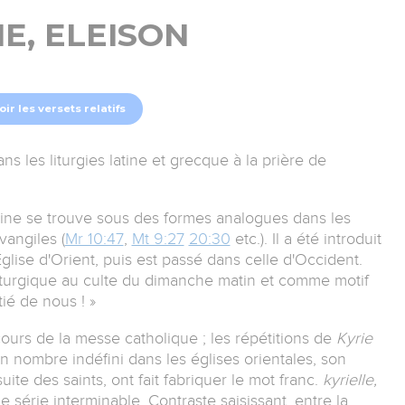
IE, ELEISON
oir les versets relatifs
ns les liturgies latine et grecque à la prière de
ine se trouve sous des formes analogues dans les
évangiles (
Mr 10:47
,
Mt 9:27
20:30
etc.). Il a été introduit
ise d'Orient, puis est passé dans celle d'Occident.
liturgique au culte du dimanche matin et comme motif
tié de nous ! »
 cours de la messe catholique ; les répétitions de
Kyrie
n nombre indéfini dans les églises orientales, son
uite des saints, ont fait fabriquer le mot franc.
kyrielle,
 série interminable. Contraste saisissant, entre la