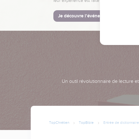
leur expérience est faite pour vous.
Je découvre l’événement
Un outil révolutionnaire de lecture e
TopChrétien
TopBible
Entrée de dictionnaire