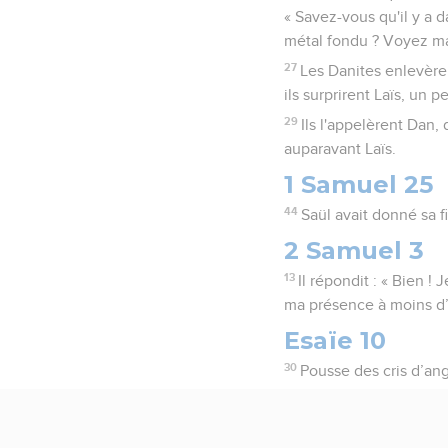
« Savez-vous qu'il y a 
métal fondu ? Voyez ma
27
Les Danites enlevèren
ils surprirent Laïs, un p
29
Ils l'appelèrent Dan, 
auparavant Laïs.
1 Samuel 25
44
Saül avait donné sa fi
2 Samuel 3
13
Il répondit : « Bien !
ma présence à moins d’am
Esaïe 10
30
Pousse des cris d’ango