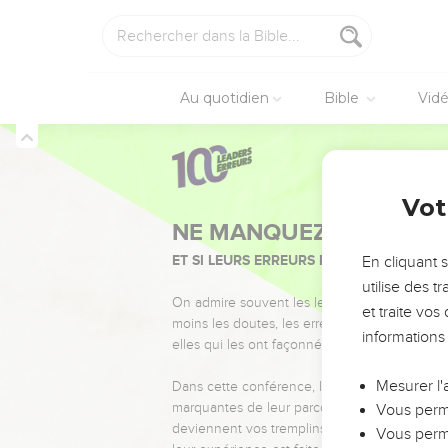
Au quotidien
Bible
Vid
Vot
NE MANQUEZ PAS L’ÉVÉ
ET SI LEURS ERREURS POUVAIENT VOUS 
En cliquant 
utilise des 
On admire souvent les leaders pour leurs réussi
et traite vo
moins les doutes, les erreurs et les saisons di
informations
elles qui les ont façonnés.
Mesurer l'
Dans cette conférence, leaders, entrepreneur
marquantes de leur parcours et les clés pour
Vous perme
deviennent vos tremplins. Que vous guidiez 
Vous perme