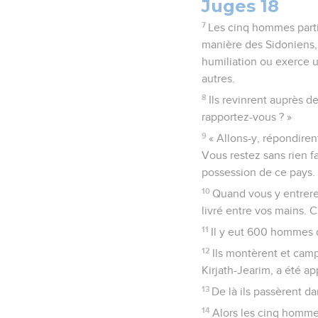
Juges 18
7
Les cinq hommes partiren
manière des Sidoniens, 
humiliation ou exerce un
autres.
8
Ils revinrent auprès d
rapportez-vous ? »
9
« Allons-y, répondiren
Vous restez sans rien f
possession de ce pays.
10
Quand vous y entrerez
livré entre vos mains. C
11
Il y eut 600 hommes d
12
Ils montèrent et camp
Kirjath-Jearim, a été a
13
De là ils passèrent d
14
Alors les cinq hommes 