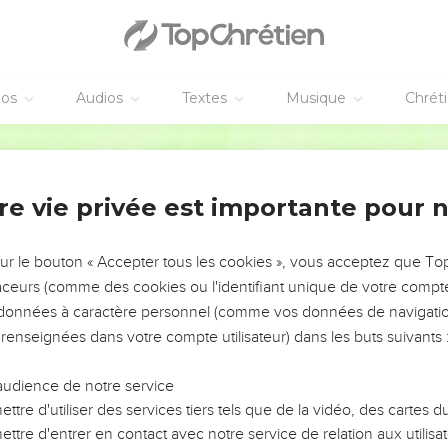
éos
Audios
Textes
Musique
Chrét
re vie privée est importante pour 
NEMENT DE L’ANNÉE !
ÉVITER LES VOTRES ?
sur le bouton « Accepter tous les cookies », vous acceptez que T
traceurs (comme des cookies ou l'identifiant unique de votre compte 
tes, leur impact, leur foi ou leur vision. Mais on voit
s données à caractère personnel (comme vos données de navigatio
fficiles qu'ils ont traversés, alors même que ce sont
 renseignées dans votre compte utilisateur) dans les buts suivants 
audience de notre service
s, et responsables reviennent sur les erreurs
 avancer avec plus de sagesse afin que leurs erreurs
ttre d'utiliser des services tiers tels que de la vidéo, des cartes
un ministère, une équipe, un groupe ou une famille,
ttre d'entrer en contact avec notre service de relation aux utilisat