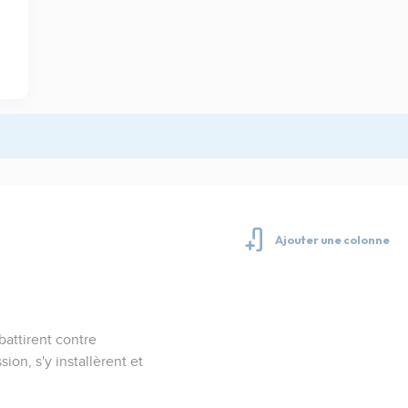
battirent contre
ion, s'y installèrent et