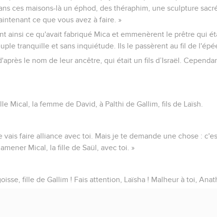
dans ces maisons-là un éphod, des théraphim, une sculpture sacr
intenant ce que vous avez à faire. »
t ainsi ce qu'avait fabriqué Mica et emmenèrent le prêtre qui éta
euple tranquille et sans inquiétude. Ils le passèrent au fil de l'épée
d'après le nom de leur ancêtre, qui était un fils d’Israël. Cependant
lle Mical, la femme de David, à Palthi de Gallim, fils de Laïsh.
 Je vais faire alliance avec toi. Mais je te demande une chose : c'e
ener Mical, la fille de Saül, avec toi. »
isse, fille de Gallim ! Fais attention, Laïsha ! Malheur à toi, Anat