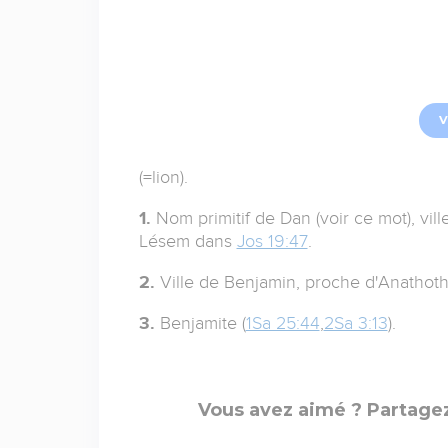
V
(=lion).
1.
Nom primitif de Dan (voir ce mot), ville
Lésem dans
Jos 19:47
.
2.
Ville de Benjamin, proche d'Anathoth
3.
Benjamite (
1Sa 25:44
,
2Sa 3:13
).
Vous avez aimé ? Partagez