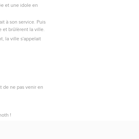
ée et une idole en
it à son service. Puis
 et brûlèrent la ville.
, la ville s'appelait
st de ne pas venir en
hoth !