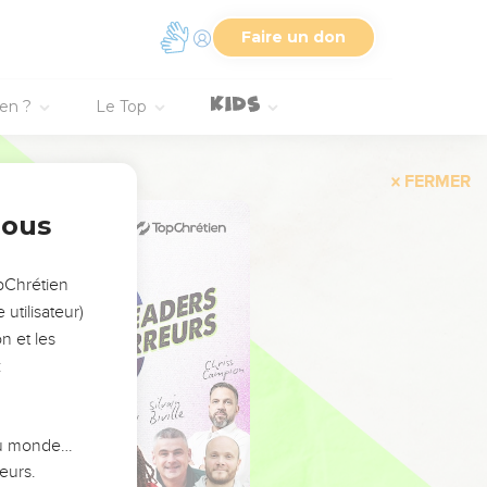
Faire un don
ien ?
Le Top
FERMER
nous
opChrétien
utilisateur)
n et les
:
 du monde…
eurs.