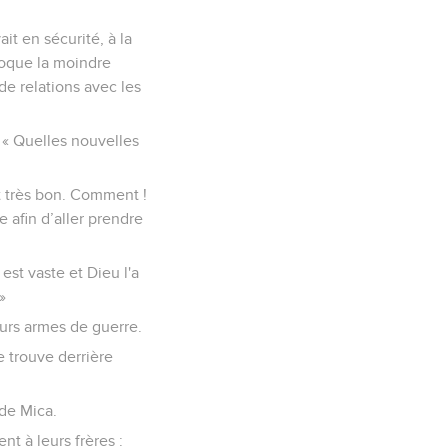
ait en sécurité, à la
ovoque la moindre
de relations avec les
: « Quelles nouvelles
st très bon. Comment !
 afin d’aller prendre
est vaste et Dieu l'a
»
eurs armes de guerre.
e trouve derrière
 de Mica.
nt à leurs frères :