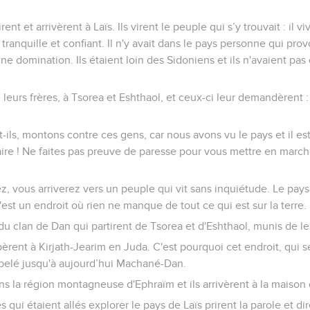
t et arrivèrent à Laïs. Ils virent le peuple qui s’y trouvait : il viv
tranquille et confiant. Il n'y avait dans le pays personne qui pr
e domination. Ils étaient loin des Sidoniens et ils n'avaient pas 
e leurs frères, à Tsorea et Eshthaol, et ceux-ci leur demandèrent 
t-ils, montons contre ces gens, car nous avons vu le pays et il e
aire ! Ne faites pas preuve de paresse pour vous mettre en marche
, vous arriverez vers un peuple qui vit sans inquiétude. Le pays 
'est un endroit où rien ne manque de tout ce qui est sur la terre. 
u clan de Dan qui partirent de Tsorea et d'Eshthaol, munis de l
èrent à Kirjath-Jearim en Juda. C'est pourquoi cet endroit, qui s
ppelé jusqu'à aujourd’hui Machané-Dan.
ans la région montagneuse d'Ephraïm et ils arrivèrent à la maison
qui étaient allés explorer le pays de Laïs prirent la parole et dire