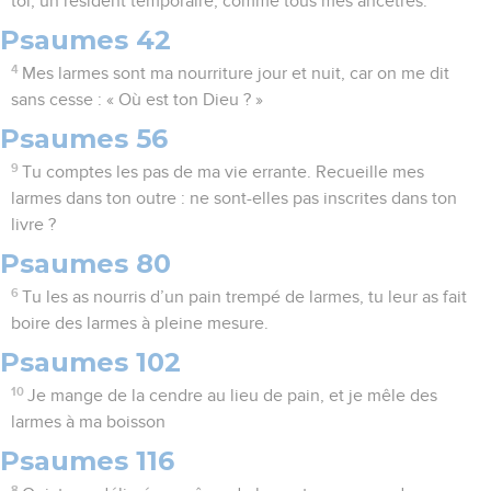
toi, un résident temporaire, comme tous mes ancêtres.
Psaumes 42
4
Mes larmes sont ma nourriture jour et nuit, car on me dit
sans cesse : « Où est ton Dieu ? »
Psaumes 56
9
Tu comptes les pas de ma vie errante. Recueille mes
larmes dans ton outre : ne sont-elles pas inscrites dans ton
livre ?
Psaumes 80
6
Tu les as nourris d’un pain trempé de larmes, tu leur as fait
boire des larmes à pleine mesure.
Psaumes 102
10
Je mange de la cendre au lieu de pain, et je mêle des
larmes à ma boisson
Psaumes 116
8