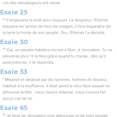
cris des vendangeurs ont cessé.
Esaïe 25
8
*Il engloutira la mort pour toujours. Le Seigneur, l'Eternel,
essuiera les larmes de tous les visages, il fera disparaître de
la terre la honte de son peuple. Oui, l'Eternel l’a décrété.
Esaïe 30
19
Oui, un peuple habitera encore à Sion, à Jérusalem. Tu ne
pleureras plus ! Il te fera grâce quand tu crieras ; dès qu'il
aura entendu, il te répondra.
Esaïe 53
3
Méprisé et délaissé par les hommes, homme de douleur,
habitué à la souffrance, il était pareil à celui face auquel on
détourne la tête : nous l'avons méprisé, nous n'avons fait
aucun cas de lui.
Esaïe 65
19
Je ferai de Jérusalem mon allégresse et de mon peuple