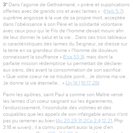
3°
Dans l'agonie de Gethsémané, « prière et supplications
offertes avec de grands cris et avec larmes » : (
Heb 5:7
)
suprême angoisse à la vue de sa propre mort, acceptée
dans l'obéissance à son Père et la solidarité volontaire
avec ceux pour qui le Fils de l'homme devait mourir afin
de leur donner le salut et la vie... Dans ces trois tableaux
si caractéristiques des larmes du Seigneur, se dresse sur
la terre en sa grandeur divine « l'homme de douleurs
connaissant la souffrance » (
Esa 53:3
), mais dont la
parfaite mission rédemptrice lui permettait de déclarer
aux siens, dès avant la consommation de son sacrifice :
« Que votre coeur ne se trouble point... Je donne ma vie...
Je donne la vie éternelle... » (
Jn 14:1
10:17
,
28
).
Parmi les apôtres, saint Paul a comme son Maître versé
les larmes d'un coeur saignant sur les égarements,
l'endurcissement, l'inconduite des victimes et des
coupables que les appels de son infatigable amour n'ont
pas pu ramener au bien (
Ac 20:29
,
31
,
2Co 2:4
12:21
, Php
3:18
) ; il a connu pourtant aussi la joie d'en
et suivant