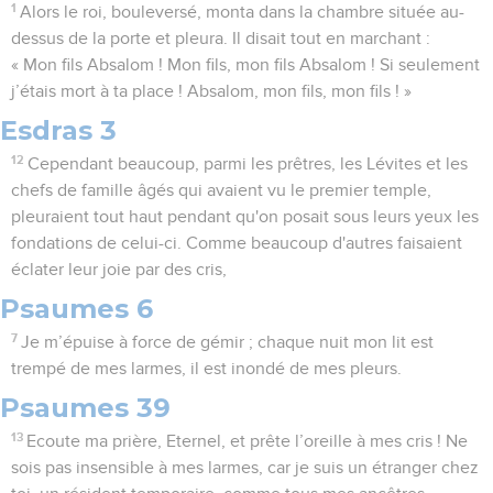
1
Alors le roi, bouleversé, monta dans la chambre située au-
dessus de la porte et pleura. Il disait tout en marchant :
« Mon fils Absalom ! Mon fils, mon fils Absalom ! Si seulement
j’étais mort à ta place ! Absalom, mon fils, mon fils ! »
Esdras 3
12
Cependant beaucoup, parmi les prêtres, les Lévites et les
chefs de famille âgés qui avaient vu le premier temple,
pleuraient tout haut pendant qu'on posait sous leurs yeux les
fondations de celui-ci. Comme beaucoup d'autres faisaient
éclater leur joie par des cris,
Psaumes 6
7
Je m’épuise à force de gémir ; chaque nuit mon lit est
trempé de mes larmes, il est inondé de mes pleurs.
Psaumes 39
13
Ecoute ma prière, Eternel, et prête l’oreille à mes cris ! Ne
sois pas insensible à mes larmes, car je suis un étranger chez