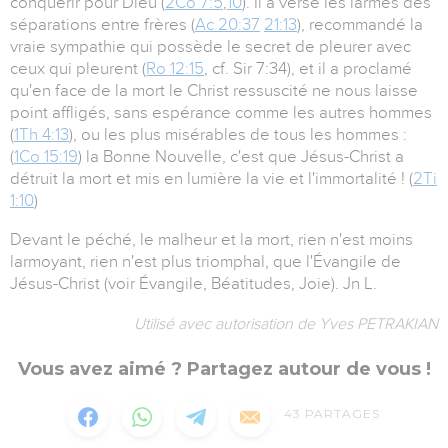
conquérir pour Dieu (
2Co 7:5
,
10
). Il a versé les larmes des
séparations entre frères (
Ac 20:37
21:13
), recommandé la
vraie sympathie qui possède le secret de pleurer avec
ceux qui pleurent (
Ro 12:15
, cf. Sir 7:34), et il a proclamé
qu'en face de la mort le Christ ressuscité ne nous laisse
point affligés, sans espérance comme les autres hommes
(
1Th 4:13
), ou les plus misérables de tous les hommes :
(
1Co 15:19
) la Bonne Nouvelle, c'est que Jésus-Christ a
détruit la mort et mis en lumière la vie et l'immortalité ! (
2Ti
1:10
)
Devant le péché, le malheur et la mort, rien n'est moins
larmoyant, rien n'est plus triomphal, que l'Évangile de
Jésus-Christ (voir Évangile, Béatitudes, Joie). Jn L.
Utilisé avec autorisation de Yves PETRAKIAN
Vous avez aimé ? Partagez autour de vous !
43
PARTAGES