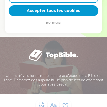
deviennent vos tremplins. Que vous guidiez un ministère, une
équipe, un groupe ou une famille, leur expérience est faite
Accepter tous les cookies
pour vous.
Tout refuser
Je découvre l’événement
Un outil révolutionnaire de lecture et d'étude de la Bible en
ligne. Démarrez dès aujourd'hui le plan de lecture offert dont
vous avez besoin.