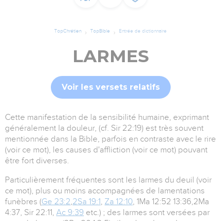
TopChrétien
TopBible
Entrée de dictionnaire
LARMES
Voir les versets relatifs
Cette manifestation de la sensibilité humaine, exprimant
généralement la douleur, (cf. Sir 22:19) est très souvent
mentionnée dans la Bible, parfois en contraste avec le rire
(voir ce mot), les causes d'affliction (voir ce mot) pouvant
être fort diverses.
Particulièrement fréquentes sont les larmes du deuil (voir
ce mot), plus ou moins accompagnées de lamentations
funèbres (
Ge 23:2
,
2Sa 19:1
,
Za 12:10
, 1Ma 12:52 13:36,2Ma
4:37, Sir 22:11,
Ac 9:39
etc.) ; des larmes sont versées par