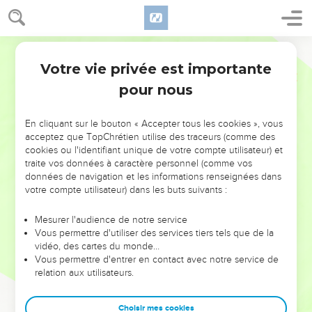
Votre vie privée est importante
pour nous
NE MANQUEZ PAS L’ÉVÉNEMENT
En cliquant sur le bouton « Accepter tous les cookies », vous
DE L’ANNÉE !
acceptez que TopChrétien utilise des traceurs (comme des
cookies ou l'identifiant unique de votre compte utilisateur) et
ET SI LEURS ERREURS POUVAIENT VOUS ÉVITER LES
traite vos données à caractère personnel (comme vos
VOTRES ?
données de navigation et les informations renseignées dans
votre compte utilisateur) dans les buts suivants :
On admire souvent les leaders pour leurs réussites, leur impact,
leur foi ou leur vision. Mais on voit moins les doutes, les erreurs
Mesurer l'audience de notre service
Vous permettre d'utiliser des services tiers tels que de la
et les saisons difficiles qu'ils ont traversés, alors même que ce
vidéo, des cartes du monde…
sont elles qui les ont façonnés.
Vous permettre d'entrer en contact avec notre service de
relation aux utilisateurs.
Dans cette conférence, leaders, entrepreneurs, et responsables
reviennent sur les erreurs marquantes de leur parcours et les
clés pour avancer avec plus de sagesse afin que leurs erreurs
Choisir mes cookies