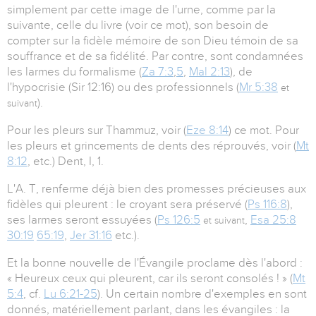
simplement par cette image de l'urne, comme par la
suivante, celle du livre (voir ce mot), son besoin de
compter sur la fidèle mémoire de son Dieu témoin de sa
souffrance et de sa fidélité. Par contre, sont condamnées
les larmes du formalisme (
Za 7:3
,
5
,
Mal 2:13
), de
l'hypocrisie (Sir 12:16) ou des professionnels (
Mr 5:38
et
).
suivant
Pour les pleurs sur Thammuz, voir (
Eze 8:14
) ce mot. Pour
les pleurs et grincements de dents des réprouvés, voir (
Mt
8:12
, etc.) Dent, I, 1.
L'A. T, renferme déjà bien des promesses précieuses aux
fidèles qui pleurent : le croyant sera préservé (
Ps 116:8
),
ses larmes seront essuyées (
Ps 126:5
,
Esa 25:8
et suivant
30:19
65:19
,
Jer 31:16
etc.).
Et la bonne nouvelle de l'Évangile proclame dès l'abord :
« Heureux ceux qui pleurent, car ils seront consolés ! » (
Mt
5:4
, cf.
Lu 6:21-25
). Un certain nombre d'exemples en sont
donnés, matériellement parlant, dans les évangiles : la