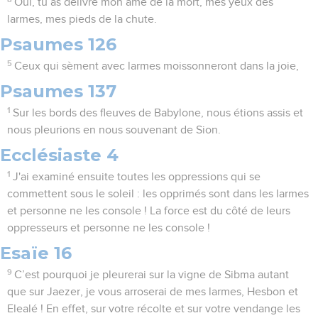
Oui, tu as délivré mon âme de la mort, mes yeux des
larmes, mes pieds de la chute.
Psaumes 126
5
Ceux qui sèment avec larmes moissonneront dans la joie,
Psaumes 137
1
Sur les bords des fleuves de Babylone, nous étions assis et
nous pleurions en nous souvenant de Sion.
Ecclésiaste 4
1
J'ai examiné ensuite toutes les oppressions qui se
commettent sous le soleil : les opprimés sont dans les larmes
et personne ne les console ! La force est du côté de leurs
oppresseurs et personne ne les console !
Esaïe 16
9
C’est pourquoi je pleurerai sur la vigne de Sibma autant
que sur Jaezer, je vous arroserai de mes larmes, Hesbon et
Elealé ! En effet, sur votre récolte et sur votre vendange les