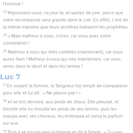
l'homme !
23
Réjouissez-vous, ce jour-là, et sautez de joie, parce que
votre récompense sera grande dans le ciel. En effet, c'est de
la même manière que leurs ancêtres traitaient les prophètes.
24
» Mais malheur à vous, riches, car vous avez votre
consolation !
25
Malheur à vous qui êtes comblés [maintenant], car vous
aurez faim ! Malheur à vous qui riez maintenant, car vous
serez dans le deuil et dans les larmes !
Luc 7
13
En voyant la femme, le Seigneur fut rempli de compassion
pour elle et lui dit : « Ne pleure pas ! »
38
et se tint derrière, aux pieds de Jésus. Elle pleurait, et
bientôt elle lui mouilla les pieds de ses larmes, puis les
essuya avec ses cheveux, les embrassa et versa le parfum
sur eux.
44
Puis il se tourna vers la femme et dit à Simon : « Tu vois