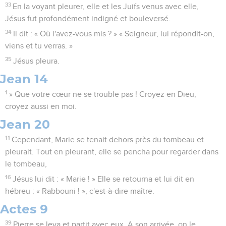
33
En la voyant pleurer, elle et les Juifs venus avec elle,
Jésus fut profondément indigné et bouleversé.
34
Il dit : « Où l'avez-vous mis ? » « Seigneur, lui répondit-on,
viens et tu verras. »
35
Jésus pleura.
Jean 14
1
» Que votre cœur ne se trouble pas ! Croyez en Dieu,
croyez aussi en moi.
Jean 20
11
Cependant, Marie se tenait dehors près du tombeau et
pleurait. Tout en pleurant, elle se pencha pour regarder dans
le tombeau,
16
Jésus lui dit : « Marie ! » Elle se retourna et lui dit en
hébreu : « Rabbouni ! », c'est-à-dire maître.
Actes 9
39
Pierre se leva et partit avec eux. A son arrivée, on le