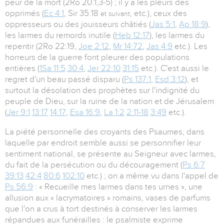
peur de la mort (2Ro 20:1,3-5) ; il y a les pleurs des
opprimés (
Ec 4:1
, Sir 35:18
, etc.), ceux des
et suivant
oppresseurs ou des jouisseurs châtiés (
Jas 5:1
,
Ap 18:9
),
les larmes du remords inutile (
Heb 12:17
), les larmes du
repentir (2Ro 22:19,
Joe 2:12
,
Mr 14:72
,
Jas 4:9
etc.). Les
horreurs de la guerre font pleurer des populations
entières (
1Sa 11:5
30:4
,
Jer 22:10
31:15
etc.). C'est aussi le
regret d'un beau passé disparu (
Ps 137:1
,
Esd 3:12
), et
surtout la désolation des prophètes sur l'indignité du
peuple de Dieu, sur la ruine de la nation et de Jérusalem
(
Jer 9:1
13:17
14:17
,
Esa 16:9
,
La 1:2
2:11-18
3:49
etc.).
La piété personnelle des croyants des Psaumes, dans
laquelle par endroit semble aussi se personnifier leur
sentiment national, se présente au Seigneur avec larmes,
du fait de la persécution ou du découragement (
Ps 6:7
39:13
42:4
80:6
102:10
etc.) ; on a même vu dans l'appel de
Ps 56:9
: « Recueille mes larmes dans tes urnes », une
allusion aux « lacrymatoires » romains, vases de parfums
que l'on a crus à tort destinés à conserver les larmes
répandues aux funérailles : le psalmiste exprime