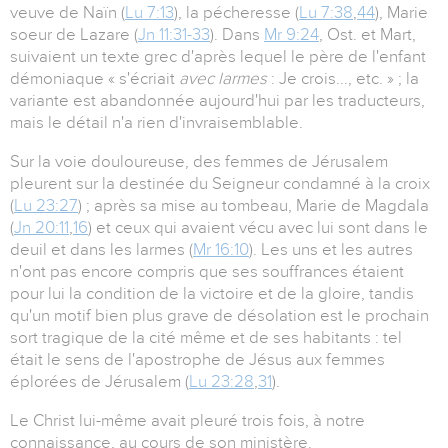
veuve de Naïn (
Lu 7:13
), la pécheresse (
Lu 7:38
,
44
), Marie
soeur de Lazare (
Jn 11:31-33
). Dans
Mr 9:24
, Ost. et Mart,
suivaient un texte grec d'après lequel le père de l'enfant
démoniaque « s'écriait
avec larmes
: Je crois..., etc. » ; la
variante est abandonnée aujourd'hui par les traducteurs,
mais le détail n'a rien d'invraisemblable.
Sur la voie douloureuse, des femmes de Jérusalem
pleurent sur la destinée du Seigneur condamné à la croix
(
Lu 23:27
) ; après sa mise au tombeau, Marie de Magdala
(
Jn 20:11
,
16
) et ceux qui avaient vécu avec lui sont dans le
deuil et dans les larmes (
Mr 16:10
). Les uns et les autres
n'ont pas encore compris que ses souffrances étaient
pour lui la condition de la victoire et de la gloire, tandis
qu'un motif bien plus grave de désolation est le prochain
sort tragique de la cité même et de ses habitants : tel
était le sens de l'apostrophe de Jésus aux femmes
éplorées de Jérusalem (
Lu 23:28
,
31
).
Le Christ lui-même avait pleuré trois fois, à notre
connaissance, au cours de son ministère.