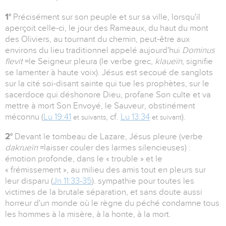
1°
Précisément sur son peuple et sur sa ville, lorsqu'il
aperçoit celle-ci, le jour des Rameaux, du haut du mont
des Oliviers, au tournant du chemin, peut-être aux
environs du lieu traditionnel appelé aujourd'hui
Dominus
flevit
=le Seigneur pleura (le verbe grec,
klaueïn,
signifie
se lamenter à haute voix). Jésus est secoué de sanglots
sur la cité soi-disant sainte qui tue les prophètes, sur le
sacerdoce qui déshonore Dieu, profane Son culte et va
mettre à mort Son Envoyé, le Sauveur, obstinément
méconnu (
Lu 19:41
, cf.
Lu 13:34
).
et suivants
et suivant
2°
Devant le tombeau de Lazare, Jésus pleure (verbe
dakrueïn
=laisser couler des larmes silencieuses) :
émotion profonde, dans le « trouble » et le
« frémissement », au milieu des amis tout en pleurs sur
leur disparu (
Jn 11:33-35
). sympathie pour toutes les
victimes de la brutale séparation, et sans doute aussi
horreur d'un monde où le règne du péché condamne tous
les hommes à la misère, à la honte, à la mort.