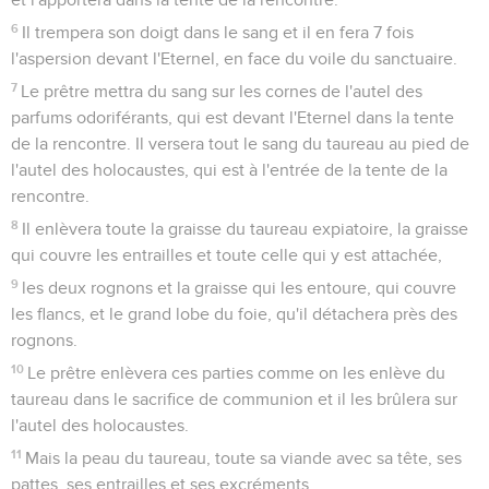
et l'apportera dans la tente de la rencontre.
6
Il trempera son doigt dans le sang et il en fera 7 fois
l'aspersion devant l'Eternel, en face du voile du sanctuaire.
7
Le prêtre mettra du sang sur les cornes de l'autel des
parfums odoriférants, qui est devant l'Eternel dans la tente
de la rencontre. Il versera tout le sang du taureau au pied de
l'autel des holocaustes, qui est à l'entrée de la tente de la
rencontre.
8
Il enlèvera toute la graisse du taureau expiatoire, la graisse
qui couvre les entrailles et toute celle qui y est attachée,
9
les deux rognons et la graisse qui les entoure, qui couvre
les flancs, et le grand lobe du foie, qu'il détachera près des
rognons.
10
Le prêtre enlèvera ces parties comme on les enlève du
taureau dans le sacrifice de communion et il les brûlera sur
l'autel des holocaustes.
11
Mais la peau du taureau, toute sa viande avec sa tête, ses
pattes, ses entrailles et ses excréments,