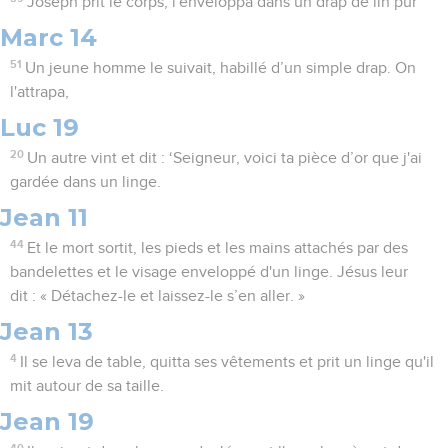
Joseph prit le corps, l'enveloppa dans un drap de lin pur
Marc 14
51
Un jeune homme le suivait, habillé d’un simple drap. On
l'attrapa,
Luc 19
20
Un autre vint et dit : ‘Seigneur, voici ta pièce d’or que j'ai
gardée dans un linge.
Jean 11
44
Et le mort sortit, les pieds et les mains attachés par des
bandelettes et le visage enveloppé d'un linge. Jésus leur
dit : « Détachez-le et laissez-le s’en aller. »
Jean 13
4
Il se leva de table, quitta ses vêtements et prit un linge qu'il
mit autour de sa taille.
Jean 19