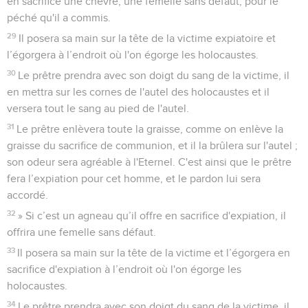
en sacrifice une chèvre, une femelle sans défaut, pour le
péché qu'il a commis.
29
Il posera sa main sur la tête de la victime expiatoire et
l’égorgera à l’endroit où l'on égorge les holocaustes.
30
Le prêtre prendra avec son doigt du sang de la victime, il
en mettra sur les cornes de l'autel des holocaustes et il
versera tout le sang au pied de l'autel.
31
Le prêtre enlèvera toute la graisse, comme on enlève la
graisse du sacrifice de communion, et il la brûlera sur l'autel ;
son odeur sera agréable à l'Eternel. C'est ainsi que le prêtre
fera l’expiation pour cet homme, et le pardon lui sera
accordé.
32
» Si c’est un agneau qu’il offre en sacrifice d'expiation, il
offrira une femelle sans défaut.
33
Il posera sa main sur la tête de la victime et l’égorgera en
sacrifice d'expiation à l’endroit où l'on égorge les
holocaustes.
34
Le prêtre prendra avec son doigt du sang de la victime, il