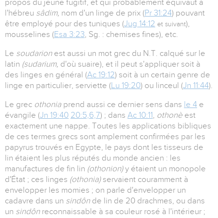
propos du jeune fugitif, et qui probablement équivaut à
l'hébreu
sâdim,
nom d'un linge de prix (
Pr 31:24
) pouvant
être employé pour des tuniques (
Jug 14:12
),
et suivant
mousselines (
Esa 3:23
, Sg. : chemises fines), etc.
Le
soudarion
est aussi un mot grec du N.T. calqué sur le
latin
(sudarium,
d'où suaire), et il peut s'appliquer soit à
des linges en général (
Ac 19:12
) soit à un certain genre de
linge en particulier, serviette (
Lu 19:20
) ou linceul (
Jn 11:44
).
Le grec
othonia
prend aussi ce dernier sens dans
le 4
e
évangile (
Jn 19:40
20:5,6,7
) ; dans
Ac 10:11
,
othonè
est
exactement une nappe. Toutes les applications bibliques
de ces termes grecs sont amplement confirmées par les
papyrus trouvés en Egypte, le pays dont les tisseurs de
lin étaient les plus réputés du monde ancien : les
manufactures de fin lin
(othonion)
y étaient un monopole
d'État ; ces linges
(othonia)
servaient couramment à
envelopper les momies ; on parle d'envelopper un
cadavre dans un
sindôn
de lin de 20 drachmes, ou dans
un
sindôn
reconnaissable à sa couleur rosé à l'intérieur ;