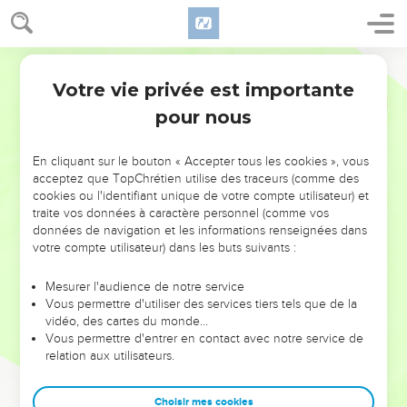
Votre vie privée est importante
pour nous
NE MANQUEZ PAS L’ÉVÉNEMENT
En cliquant sur le bouton « Accepter tous les cookies », vous
DE L’ANNÉE !
acceptez que TopChrétien utilise des traceurs (comme des
cookies ou l'identifiant unique de votre compte utilisateur) et
ET SI LEURS ERREURS POUVAIENT VOUS ÉVITER LES
traite vos données à caractère personnel (comme vos
VOTRES ?
données de navigation et les informations renseignées dans
votre compte utilisateur) dans les buts suivants :
On admire souvent les leaders pour leurs réussites, leur impact,
leur foi ou leur vision. Mais on voit moins les doutes, les erreurs
Mesurer l'audience de notre service
Vous permettre d'utiliser des services tiers tels que de la
et les saisons difficiles qu'ils ont traversés, alors même que ce
vidéo, des cartes du monde…
sont elles qui les ont façonnés.
Vous permettre d'entrer en contact avec notre service de
relation aux utilisateurs.
Dans cette conférence, leaders, entrepreneurs, et responsables
reviennent sur les erreurs marquantes de leur parcours et les
clés pour avancer avec plus de sagesse afin que leurs erreurs
Choisir mes cookies