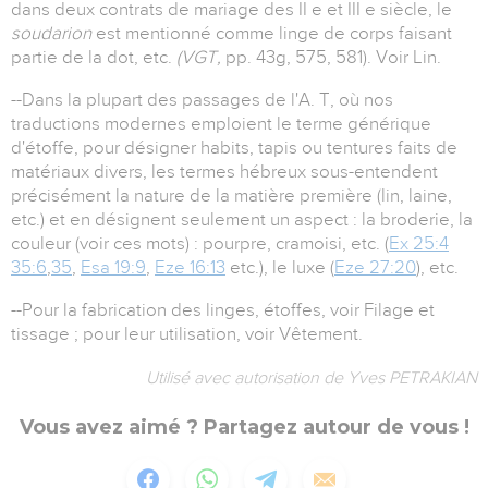
dans deux contrats de mariage des II e et III e siècle, le
soudarion
est mentionné comme linge de corps faisant
partie de la dot, etc.
(VGT,
pp. 43g, 575, 581). Voir Lin.
--Dans la plupart des passages de l'A. T, où nos
traductions modernes emploient le terme générique
d'étoffe, pour désigner habits, tapis ou tentures faits de
matériaux divers, les termes hébreux sous-entendent
précisément la nature de la matière première (lin, laine,
etc.) et en désignent seulement un aspect : la broderie, la
couleur (voir ces mots) : pourpre, cramoisi, etc. (
Ex 25:4
35:6
,
35
,
Esa 19:9
,
Eze 16:13
etc.), le luxe (
Eze 27:20
), etc.
--Pour la fabrication des linges, étoffes, voir Filage et
tissage ; pour leur utilisation, voir Vêtement.
Utilisé avec autorisation de Yves PETRAKIAN
Vous avez aimé ? Partagez autour de vous !