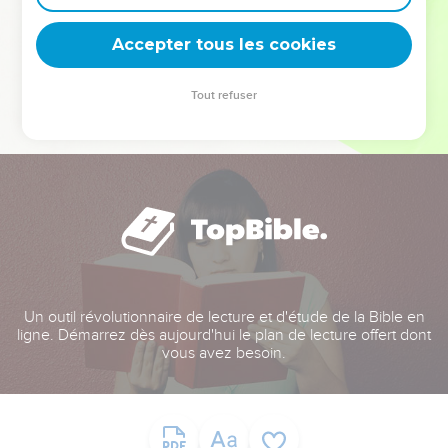
deviennent vos tremplins. Que vous guidiez un ministère, une
équipe, un groupe ou une famille, leur expérience est faite
Accepter tous les cookies
pour vous.
Tout refuser
Je découvre l’événement
Un outil révolutionnaire de lecture et d'étude de la Bible en
ligne. Démarrez dès aujourd'hui le plan de lecture offert dont
vous avez besoin.