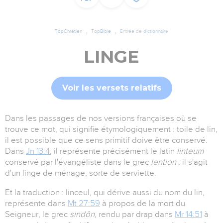
TopChrétien
TopBible
Entrée de dictionnaire
LINGE
Voir les versets relatifs
Dans les passages de nos versions françaises où se
trouve ce mot, qui signifie étymologiquement : toile de lin,
il est possible que ce sens primitif doive être conservé.
Dans
Jn 13:4
, il représente précisément le latin
linteum
conservé par l'évangéliste dans le grec
lention :
il s'agit
d'un linge de ménage, sorte de serviette.
Et la traduction : linceul, qui dérive aussi du nom du lin,
représente dans
Mt 27:59
à propos de la mort du
Seigneur, le grec
sindôn,
rendu par drap dans
Mr 14:51
à