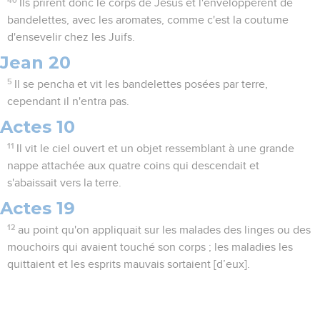
40
Ils prirent donc le corps de Jésus et l'enveloppèrent de
bandelettes, avec les aromates, comme c'est la coutume
d'ensevelir chez les Juifs.
Jean 20
5
Il se pencha et vit les bandelettes posées par terre,
cependant il n'entra pas.
Actes 10
11
Il vit le ciel ouvert et un objet ressemblant à une grande
nappe attachée aux quatre coins qui descendait et
s'abaissait vers la terre.
Actes 19
12
au point qu'on appliquait sur les malades des linges ou des
mouchoirs qui avaient touché son corps ; les maladies les
quittaient et les esprits mauvais sortaient [d’eux].