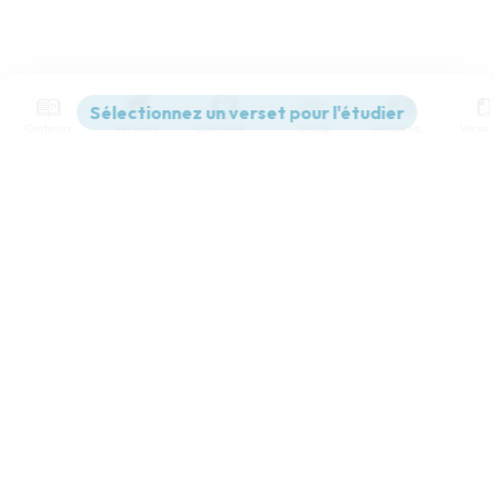
Contenus
Versions
Commentaires
Strong
Dictionnaire
Paramètres de lecture
Afficher les numéros de versets
Mode dyslexique
Désactivé
Simple
Coul
eur
Police d'écriture
Serif
Sans-serif