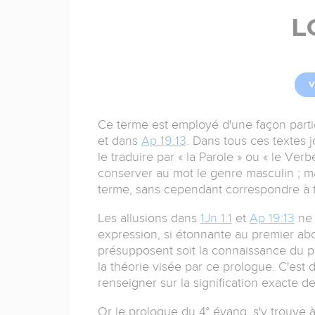
L
V
Ce terme est employé d'une façon parti
et dans
Ap 19:13
. Dans tous ces textes 
le traduire par « la Parole » ou « le Ver
conserver au mot le genre masculin ; mai
terme, sans cependant correspondre à to
Les allusions dans
1Jn 1:1
et
Ap 19:13
ne 
expression, si étonnante au premier abo
présupposent soit la connaissance du p
la théorie visée par ce prologue. C'est
renseigner sur la signification exacte de
Or le prologue du 4° évang, s'y trouve 