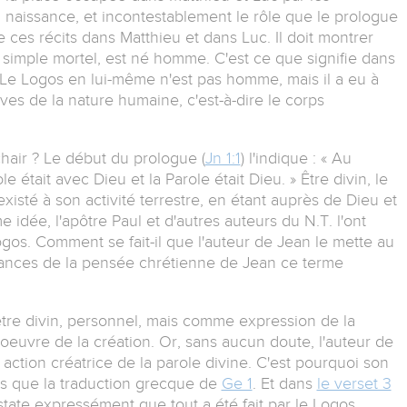
a naissance, et incontestablement le rôle que le prologue
e ces récits dans Matthieu et dans Luc. Il doit montrer
n simple mortel, est né homme. C'est ce que signifie dans
. Le Logos en lui-même n'est pas homme, mais il a eu à
ves de la nature humaine, c'est-à-dire le corps
chair ? Le début du prologue (
Jn 1:1
) l'indique : « Au
 était avec Dieu et la Parole était Dieu. » Être divin, le
xisté à son activité terrestre, en étant auprès de Dieu et
idée, l'apôtre Paul et d'autres auteurs du N.T. l'ont
ogos. Comment se fait-il que l'auteur de Jean le mette au
dances de la pensée chrétienne de Jean ce terme
re divin, personnel, mais comme expression de la
l'oeuvre de la création. Or, sans aucun doute, l'auteur de
action créatrice de la parole divine. C'est pourquoi son
 que la traduction grecque de
Ge 1
. Et dans
le verset 3
tate expressément que tout a été fait par le Logos.