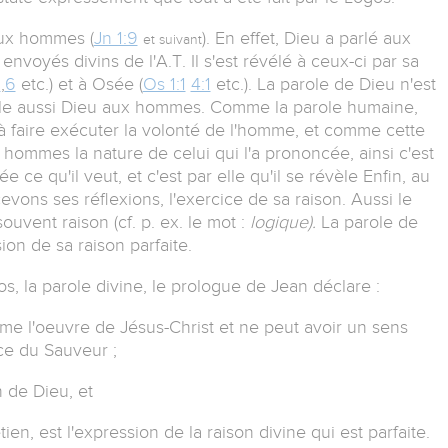
aux hommes (
Jn 1:9
). En effet, Dieu a parlé aux
et suivant
nvoyés divins de l'A.T. Il s'est révélé à ceux-ci par sa
3
,
6
etc.) et à Osée (
Os 1:1
4:1
etc.). La parole de Dieu n'est
vèle aussi Dieu aux hommes. Comme la parole humaine,
à faire exécuter la volonté de l'homme, et comme cette
 hommes la nature de celui qui l'a prononcée, ainsi c'est
e ce qu'il veut, et c'est par elle qu'il se révèle Enfin, au
vons ses réflexions, l'exercice de sa raison. Aussi le
 souvent raison (cf. p. ex. le mot :
logique).
La parole de
on de sa raison parfaite.
os, la parole divine, le prologue de Jean déclare :
e l'oeuvre de Jésus-Christ et ne peut avoir un sens
ice du Sauveur ;
n de Dieu, et
en, est l'expression de la raison divine qui est parfaite.