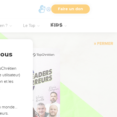
Faire un don
ien ?
Le Top
FERMER
nous
opChrétien
utilisateur)
n et les
:
 du monde…
eurs.