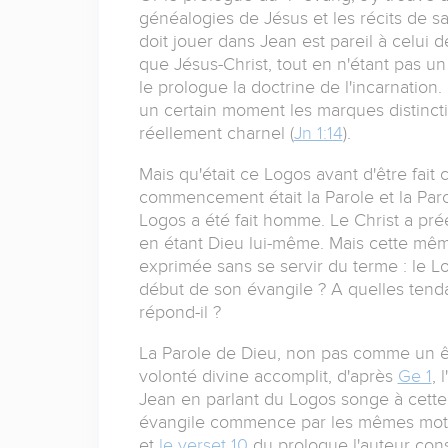
généalogies de Jésus et les récits de s
doit jouer dans Jean est pareil à celui d
que Jésus-Christ, tout en n'étant pas u
le prologue la doctrine de l'incarnation
un certain moment les marques distincti
réellement charnel (
Jn 1:14
).
Mais qu'était ce Logos avant d'être fait 
commencement était la Parole et la Parole
Logos a été fait homme. Le Christ a prée
en étant Dieu lui-même. Mais cette même 
exprimée sans se servir du terme : le L
début de son évangile ? A quelles ten
répond-il ?
La Parole de Dieu, non pas comme un êt
volonté divine accomplit, d'après
Ge 1
, 
Jean en parlant du Logos songe à cette 
évangile commence par les mêmes mots
et
le verset 10
du prologue l'auteur cons