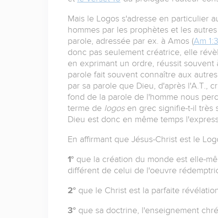
Mais le Logos s'adresse en particulier 
hommes par les prophètes et les autres e
parole, adressée par ex. à Amos (
Am 1:
donc pas seulement créatrice, elle ré
en exprimant un ordre, réussit souvent 
parole fait souvent connaître aux autres
par sa parole que Dieu, d'après l'A.T., cré
fond de la parole de l'homme nous perce
terme de
logos
en grec signifie-t-il très
Dieu est donc en même temps l'expressi
En affirmant que Jésus-Christ est le Log
1°
que la création du monde est elle-mêm
différent de celui de l'oeuvre rédemptr
2°
que le Christ est la parfaite révélatio
3°
que sa doctrine, l'enseignement chréti