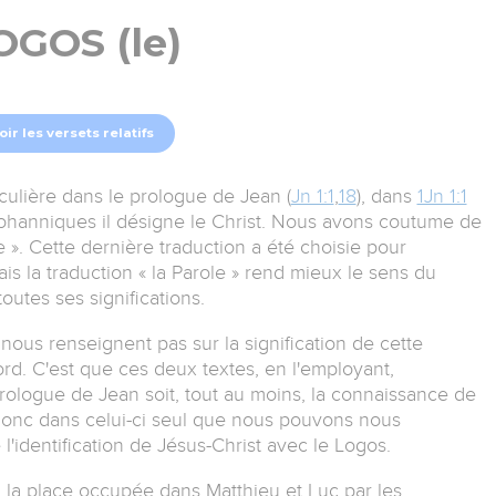
OGOS (le)
oir les versets relatifs
culière dans le prologue de Jean (
Jn 1:1
,
18
), dans
1Jn 1:1
johanniques il désigne le Christ. Nous avons coutume de
be ». Cette dernière traduction a été choisie pour
s la traduction « la Parole » rend mieux le sens du
utes ses significations.
nous renseignent pas sur la signification de cette
rd. C'est que ces deux textes, en l'employant,
rologue de Jean soit, tout au moins, la connaissance de
 donc dans celui-ci seul que nous pouvons nous
 l'identification de Jésus-Christ avec le Logos.
à la place occupée dans Matthieu et Luc par les