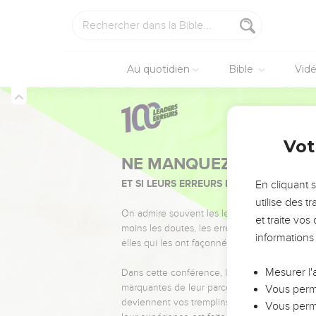
Au quotidien
Bible
Vid
Vot
NE MANQUEZ PAS L’ÉVÉ
ET SI LEURS ERREURS POUVAIENT VOUS 
En cliquant 
utilise des 
On admire souvent les leaders pour leurs réussi
et traite vo
moins les doutes, les erreurs et les saisons di
informations
elles qui les ont façonnés.
Mesurer l'
Dans cette conférence, leaders, entrepreneur
marquantes de leur parcours et les clés pour
Vous perme
deviennent vos tremplins. Que vous guidiez 
Vous perme