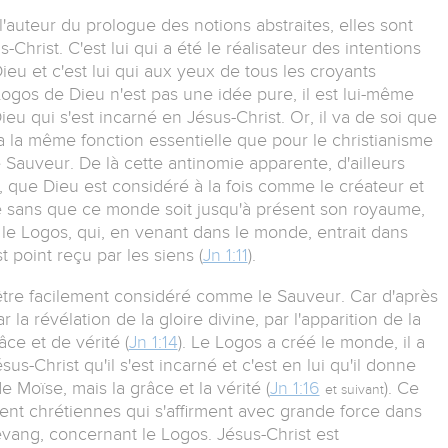
'auteur du prologue des notions abstraites, elles sont
Christ. C'est lui qui a été le réalisateur des intentions
Dieu et c'est lui qui aux yeux de tous les croyants
Logos de Dieu n'est pas une idée pure, il est lui-même
eu qui s'est incarné en Jésus-Christ. Or, il va de soi que
a la même fonction essentielle que pour le christianisme
le Sauveur. De là cette antinomie apparente, d'ailleurs
, que Dieu est considéré à la fois comme le créateur et
de sans que ce monde soit jusqu'à présent son royaume,
 le Logos, qui, en venant dans le monde, entrait dans
 point reçu par les siens (
Jn 1:11
).
 être facilement considéré comme le Sauveur. Car d'après
 la révélation de la gloire divine, par l'apparition de la
ce et de vérité (
Jn 1:14
). Le Logos a créé le monde, il a
us-Christ qu'il s'est incarné et c'est en lui qu'il donne
Moïse, mais la grâce et la vérité (
Jn 1:16
). Ce
et suivant
t chrétiennes qui s'affirment avec grande force dans
ang, concernant le Logos. Jésus-Christ est