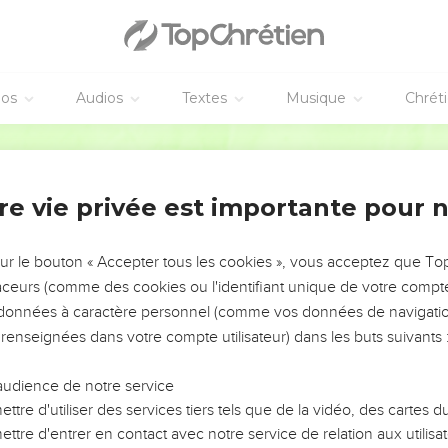
éos
Audios
Textes
Musique
Chrét
re vie privée est importante pour 
NEMENT DE L’ANNÉE !
ÉVITER LES VOTRES ?
sur le bouton « Accepter tous les cookies », vous acceptez que T
traceurs (comme des cookies ou l'identifiant unique de votre compte 
tes, leur impact, leur foi ou leur vision. Mais on voit
s données à caractère personnel (comme vos données de navigatio
fficiles qu'ils ont traversés, alors même que ce sont
 renseignées dans votre compte utilisateur) dans les buts suivants 
audience de notre service
s, et responsables reviennent sur les erreurs
 avancer avec plus de sagesse afin que leurs erreurs
ttre d'utiliser des services tiers tels que de la vidéo, des cartes
un ministère, une équipe, un groupe ou une famille,
ttre d'entrer en contact avec notre service de relation aux utilisat