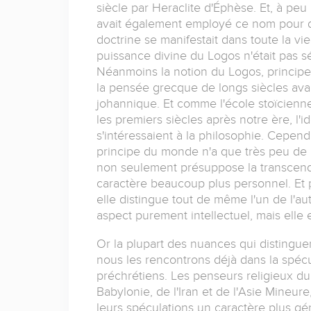
siècle par Heraclite d'Éphèse. Et, à peu
avait également employé ce nom pour dés
doctrine se manifestait dans toute la vie 
puissance divine du Logos n'était pas s
Néanmoins la notion du Logos, principe d
la pensée grecque de longs siècles avant
johannique. Et comme l'école stoïcienne 
les premiers siècles après notre ère, l'
s'intéressaient à la philosophie. Cepen
principe du monde n'a que très peu de p
non seulement présuppose la transcendan
caractère beaucoup plus personnel. Et pu
elle distingue tout de même l'un de l'au
aspect purement intellectuel, mais elle 
Or la plupart des nuances qui distingue
nous les rencontrons déjà dans la spéc
préchrétiens. Les penseurs religieux du 
Babylonie, de l'Iran et de l'Asie Mineure
leurs spéculations un caractère plus génér