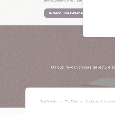
leur expérience est faite pour vous.
Je découvre l’événement
Un outil révolutionnaire de lecture e
TopChrétien
TopBible
Entrée de dictionnaire