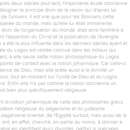
 près deux siècles plus tard, l'importante école stoïcienne
igner le principe divin de la raison qui d'après sa
de l'univers. Il est vrai que pour les Stoïciens cette
éparée du monde, maïs qu'elle lui était immanente.
ivin de l'organisation du monde, était ainsi familière à
 l'apparition du Christ et la publication de l'évangile
a été la plus influente dans les derniers siècles ayant et
idée du Logos est restée connue dans les milieux qui
dant, à elle seule cette notion philosophique du Logos
oints de contact avec la notion johannique. Car celle-ci
ce de Dieu, mais elle prête aussi à la divinité un
is, tout en insistant sur l'unité de Dieu et du Logos,
tre. Enfin elle n'a pas comme la notion stoïcienne un
est bien plus spécifiquement religieuse.
nt la notion johannique de celle des philosophes grecs,
ulation religieuse du paganisme et du judaïsme
paganisme oriental, de l'Egypte surtout, mais aussi de la
, ont, en effet, cherché, en partie du moins, à donner à
al en identifiant leurs divinités, parfois si spéciales,