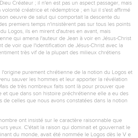
 Dieu Créateur ; il n'en est pas un aspect passager, mais
 volonté créatrice et rédemptrice ; en lui il s'est affirmé
son oeuvre de salut qui comportait la descente du
des premiers temps n'insistèrent pas sur tous les points
u Logos, ils en mirent d'autres en avant, mais
ienne qui amena l'auteur de Jean à voir en Jésus-Christ
nt de voir que l'identification de Jésus-Christ avec la
ntiment très vif de la plupart des milieux chrétiens
à l'origine purement chrétienne de la notion du Logos et
 venu sauver les hommes et leur apporter la révélation
ais de très nombreux faits sont là pour prouver que
e et que dans son histoire préchrétienne elle a eu des
es de celles que nous avons constatées dans la notion
nombre ont insisté sur le caractère raisonnable que
eurs yeux. C'était la raison qui dominait et gouvernait le
minant du monde, avait été nommée le Logos dès le V e