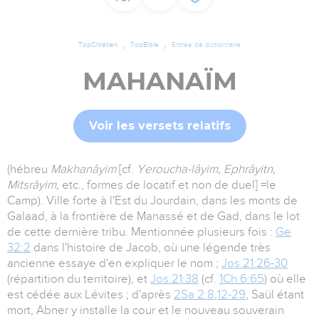
TopChrétien
TopBible
Entrée de dictionnaire
MAHANAÏM
Voir les versets relatifs
(hébreu
Makhanâyim
[cf.
Yeroucha-lâyim, Ephrâyitn,
Mitsrâyim,
etc., formes de locatif et non de duel] =le
Camp). Ville forte à l'Est du Jourdain, dans les monts de
Galaad, à la frontière de Manassé et de Gad, dans le lot
de cette dernière tribu. Mentionnée plusieurs fois :
Ge
32:2
dans l'histoire de Jacob, où une légende très
ancienne essaye d'en expliquer le nom ;
Jos 21:26-30
(répartition du territoire), et
Jos 21:38
(cf.
1Ch 6:65
) où elle
est cédée aux Lévites ; d'après
2Sa 2:8
,
12-29
, Saül étant
mort, Abner y installe la cour et le nouveau souverain