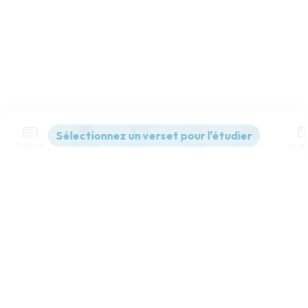
Contenus
Versions
Commentaires
Strong
Dictionnaire
Paramètres de lecture
Afficher les numéros de versets
Mode dyslexique
Désactivé
Simple
Coul
eur