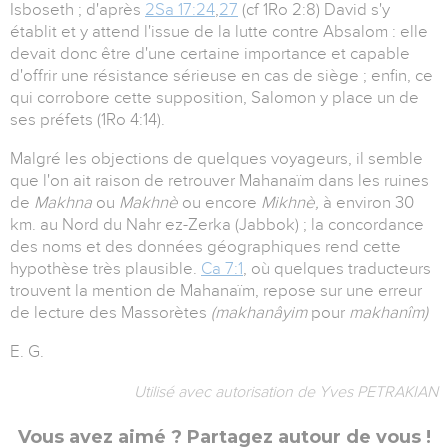
Isboseth ; d'après
2Sa 17:24
,
27
(cf 1Ro 2:8) David s'y
établit et y attend l'issue de la lutte contre Absalom : elle
devait donc être d'une certaine importance et capable
d'offrir une résistance sérieuse en cas de siège ; enfin, ce
qui corrobore cette supposition, Salomon y place un de
ses préfets (1Ro 4:14).
Malgré les objections de quelques voyageurs, il semble
que l'on ait raison de retrouver Mahanaïm dans les ruines
de
Makhna
ou
Makhnè
ou encore
Mikhnè,
à environ 30
km. au Nord du Nahr ez-Zerka (Jabbok) ; la concordance
des noms et des données géographiques rend cette
hypothèse très plausible.
Ca 7:1
, où quelques traducteurs
trouvent la mention de Mahanaïm, repose sur une erreur
de lecture des Massorètes
(makhanâyim
pour
makhanîm)
E. G.
Utilisé avec autorisation de Yves PETRAKIAN
Vous avez aimé ? Partagez autour de vous !