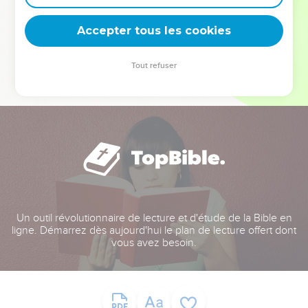
deviennent vos tremplins. Que vous guidiez un ministère, une
équipe, un groupe ou une famille, leur expérience est faite
Accepter tous les cookies
pour vous.
Tout refuser
Je découvre l’événement
Un outil révolutionnaire de lecture et d'étude de la Bible en
ligne. Démarrez dès aujourd'hui le plan de lecture offert dont
vous avez besoin.