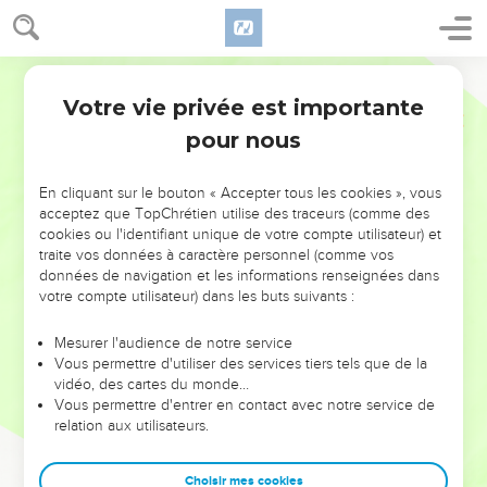
Votre vie privée est importante
pour nous
NE MANQUEZ PAS L’ÉVÉNEMENT
En cliquant sur le bouton « Accepter tous les cookies », vous
DE L’ANNÉE !
acceptez que TopChrétien utilise des traceurs (comme des
cookies ou l'identifiant unique de votre compte utilisateur) et
ET SI LEURS ERREURS POUVAIENT VOUS ÉVITER LES
traite vos données à caractère personnel (comme vos
VOTRES ?
données de navigation et les informations renseignées dans
votre compte utilisateur) dans les buts suivants :
On admire souvent les leaders pour leurs réussites, leur impact,
leur foi ou leur vision. Mais on voit moins les doutes, les erreurs
Mesurer l'audience de notre service
Vous permettre d'utiliser des services tiers tels que de la
et les saisons difficiles qu'ils ont traversés, alors même que ce
vidéo, des cartes du monde…
sont elles qui les ont façonnés.
Vous permettre d'entrer en contact avec notre service de
relation aux utilisateurs.
Dans cette conférence, leaders, entrepreneurs, et responsables
reviennent sur les erreurs marquantes de leur parcours et les
clés pour avancer avec plus de sagesse afin que leurs erreurs
Choisir mes cookies