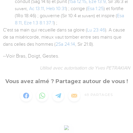
conduit (Sag 14:6) et punit (
1Sa 12:15
,
Eze 13:9
, Sir 36:3
et
,
Ac 13:11
,
Heb 10:31
) ; corrige (
Esa 1:25
) et fortifie
suivant
(1Ro 18:46) ; gouverne (Sir 10:4
) et inspire (
Esa
et suivant
8:11
,
Eze 1:3
8:1
37:1
) ;
C'est sa main qui recueille dans sa gloire (
Lu 23:46
). A cause
de sa miséricorde, mieux vaut tomber entre ses mains que
dans celles des hommes (
2Sa 24:14
, Sir 21:8).
--Voir Bras, Doigt, Gestes.
Utilisé avec autorisation de Yves PETRAKIAN
Vous avez aimé ? Partagez autour de vous !
49
PARTAGES