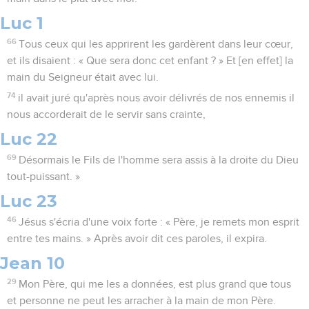
Luc 1
66
Tous ceux qui les apprirent les gardèrent dans leur cœur,
et ils disaient : « Que sera donc cet enfant ? » Et [en effet] la
main du Seigneur était avec lui.
74
il avait juré qu'après nous avoir délivrés de nos ennemis il
nous accorderait de le servir sans crainte,
Luc 22
69
Désormais le Fils de l'homme sera assis à la droite du Dieu
tout-puissant. »
Luc 23
46
Jésus s'écria d'une voix forte : « Père, je remets mon esprit
entre tes mains. » Après avoir dit ces paroles, il expira.
Jean 10
29
Mon Père, qui me les a données, est plus grand que tous
et personne ne peut les arracher à la main de mon Père.