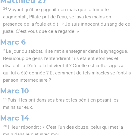
Matthieu 27
24
Voyant qu'il ne gagnait rien mais que le tumulte
augmentait, Pilate prit de l'eau, se lava les mains en
présence de la foule et dit : « Je suis innocent du sang de ce
juste. C’est vous que cela regarde. »
Marc 6
2
Le jour du sabbat, il se mit à enseigner dans la synagogue.
Beaucoup de gens l'entendirent ; ils étaient étonnés et
disaient : « D'où cela lui vient-il ? Quelle est cette sagesse
qui lui a été donnée ? Et comment de tels miracles se font-ils
par son intermédiaire ?
Marc 10
16
Puis il les prit dans ses bras et les bénit en posant les
mains sur eux.
Marc 14
20
Il leur répondit : « C'est l'un des douze, celui qui met la
main dans le plat avec moi.