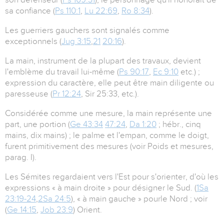
sa confiance (
Ps 110:1
,
Lu 22:69
,
Ro 8:34
).
Les guerriers gauchers sont signalés comme
exceptionnels (
Jug 3:15
,
21
20:16
).
La main, instrument de la plupart des travaux, devient
l'emblème du travail lui-même (
Ps 90:17
,
Ec 9:10
etc.) ;
expression du caractère, elle peut être main diligente ou
paresseuse (
Pr 12:24
, Sir 25:33, etc.).
Considérée comme une mesure, la main représente une
part, une portion (
Ge 43:34
47:24
,
Da 1:20
; hébr., cinq
mains, dix mains) ; le palme et l'empan, comme le doigt,
furent primitivement des mesures (voir Poids et mesures,
parag. I).
Les Sémites regardaient vers l'Est pour s'orienter, d'où les
expressions « à main droite » pour désigner le Sud. (
1Sa
23:19-24
,
2Sa 24:5
), « à main gauche » pourle Nord ; voir
(
Ge 14:15
,
Job 23:9
) Orient.