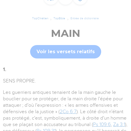
TopChrétien
TopBible
Entrée de dictionnaire
MAIN
Voir les versets relatifs
1.
SENS PROPRE.
Les guerriers antiques tenaient de la main gauche le
bouclier pour se protéger, de la main droite l'épée pour
attaquer ; d'où l'expression : « les armes offensives et
défensives de la justice » (
2Co 6:7
). Le côté droit n'étant
pas protégé, c'est, symboliquement, à droite d'un homme
que se plaçait son accusateur au tribunal (
Ps 109:6
,
Za 3:1
),
son défenseur (
Ps 109:31
), le personnage qu'il honorait de