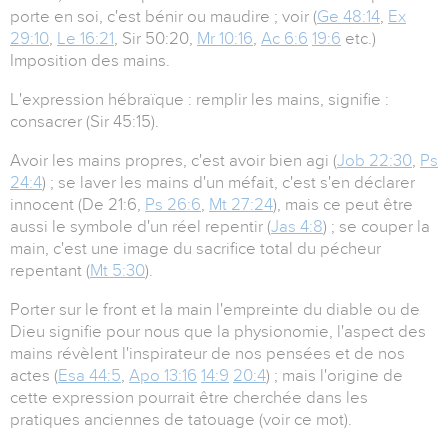
porte en soi, c'est bénir ou maudire ; voir (
Ge 48:14
,
Ex
29:10
,
Le 16:21
, Sir 50:20,
Mr 10:16
,
Ac 6:6
19:6
etc.)
Imposition des mains.
L'expression hébraïque : remplir les mains, signifie :
consacrer (Sir 45:15).
Avoir les mains propres, c'est avoir bien agi (
Job 22:30
,
Ps
24:4
) ; se laver les mains d'un méfait, c'est s'en déclarer
innocent (De 21:6,
Ps 26:6
,
Mt 27:24
), mais ce peut être
aussi le symbole d'un réel repentir (
Jas 4:8
) ; se couper la
main, c'est une image du sacrifice total du pécheur
repentant (
Mt 5:30
).
Porter sur le front et la main l'empreinte du diable ou de
Dieu signifie pour nous que la physionomie, l'aspect des
mains révèlent l'inspirateur de nos pensées et de nos
actes (
Esa 44:5
,
Apo 13:16
14:9
20:4
) ; mais l'origine de
cette expression pourrait être cherchée dans les
pratiques anciennes de tatouage (voir ce mot).