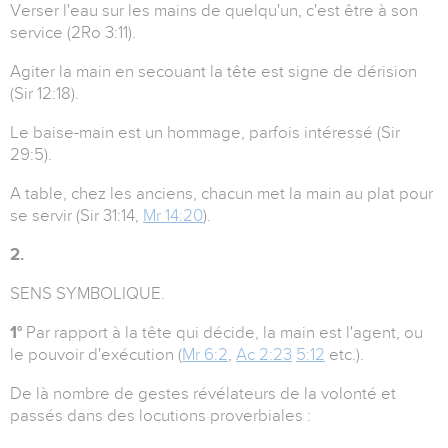
Verser l'eau sur les mains de quelqu'un, c'est être à son
service (2Ro 3:11).
Agiter la main en secouant la tête est signe de dérision
(Sir 12:18).
Le baise-main est un hommage, parfois intéressé (Sir
29:5).
A table, chez les anciens, chacun met la main au plat pour
se servir (Sir 31:14,
Mr 14:20
).
2.
SENS SYMBOLIQUE.
1°
Par rapport à la tête qui décide, la main est l'agent, ou
le pouvoir d'exécution (
Mr 6:2
,
Ac 2:23
5:12
etc.).
De là nombre de gestes révélateurs de la volonté et
passés dans des locutions proverbiales :