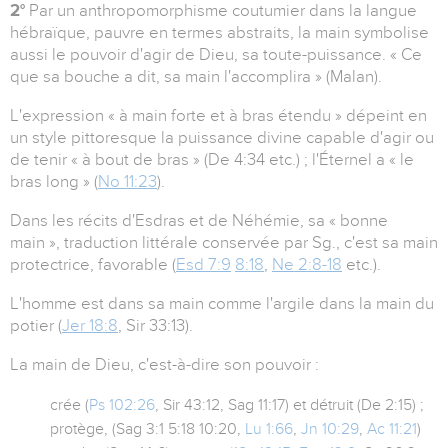
2°
Par un anthropomorphisme coutumier dans la langue
hébraïque, pauvre en termes abstraits, la main symbolise
aussi le pouvoir d'agir de Dieu, sa toute-puissance. « Ce
que sa bouche a dit, sa main l'accomplira » (Malan).
L'expression « à main forte et à bras étendu » dépeint en
un style pittoresque la puissance divine capable d'agir ou
de tenir « à bout de bras » (De 4:34 etc.) ; l'Éternel a « le
bras long » (
No 11:23
).
Dans les récits d'Esdras et de Néhémie, sa « bonne
main », traduction littérale conservée par Sg., c'est sa main
protectrice, favorable (
Esd 7:9
8:18
,
Ne 2:8-18
etc.).
L'homme est dans sa main comme l'argile dans la main du
potier (
Jer 18:8
, Sir 33:13).
La main de Dieu, c'est-à-dire son pouvoir :
crée (
Ps 102:26
, Sir 43:12, Sag 11:17) et détruit (De 2:15) ;
protège, (Sag 3:1 5:18 10:20,
Lu 1:66
,
Jn 10:29
,
Ac 11:21
)