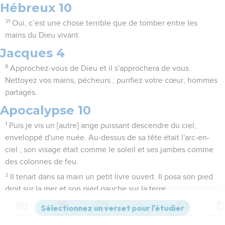
Hébreux 10
31
Oui, c’est une chose terrible que de tomber entre les
mains du Dieu vivant.
Jacques 4
8
Approchez-vous de Dieu et il s'approchera de vous.
Nettoyez vos mains, pécheurs ; purifiez votre cœur, hommes
partagés.
Apocalypse 10
1
Puis je vis un [autre] ange puissant descendre du ciel,
enveloppé d'une nuée. Au-dessus de sa tête était l'arc-en-
ciel ; son visage était comme le soleil et ses jambes comme
des colonnes de feu.
2
Il tenait dans sa main un petit livre ouvert. Il posa son pied
droit sur la mer et son pied gauche sur la terre,
3
et il cria d'une voix forte, comme un lion qui rugit. Quand il
Contenus
Versions
Commentaires
Strong
Dictionnaire
eut crié, les sept tonnerres firent entendre leur voix.