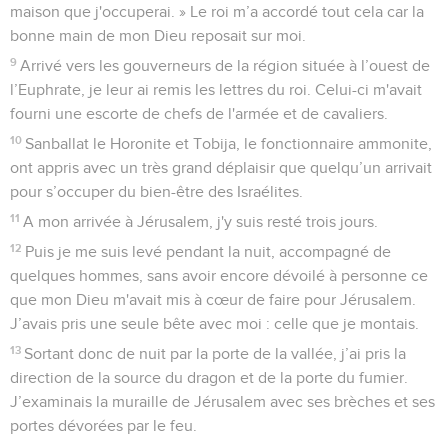
maison que j'occuperai. » Le roi m’a accordé tout cela car la
bonne main de mon Dieu reposait sur moi.
9
Arrivé vers les gouverneurs de la région située à l’ouest de
l’Euphrate, je leur ai remis les lettres du roi. Celui-ci m'avait
fourni une escorte de chefs de l'armée et de cavaliers.
10
Sanballat le Horonite et Tobija, le fonctionnaire ammonite,
ont appris avec un très grand déplaisir que quelqu’un arrivait
pour s’occuper du bien-être des Israélites.
11
A mon arrivée à Jérusalem, j'y suis resté trois jours.
12
Puis je me suis levé pendant la nuit, accompagné de
quelques hommes, sans avoir encore dévoilé à personne ce
que mon Dieu m'avait mis à cœur de faire pour Jérusalem.
J’avais pris une seule bête avec moi : celle que je montais.
13
Sortant donc de nuit par la porte de la vallée, j’ai pris la
direction de la source du dragon et de la porte du fumier.
J’examinais la muraille de Jérusalem avec ses brèches et ses
portes dévorées par le feu.