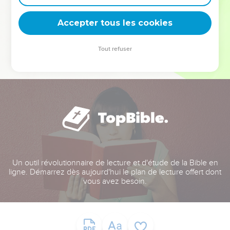
deviennent vos tremplins. Que vous guidiez un ministère, une
équipe, un groupe ou une famille, leur expérience est faite
Accepter tous les cookies
pour vous.
Tout refuser
Je découvre l’événement
Un outil révolutionnaire de lecture et d'étude de la Bible en
ligne. Démarrez dès aujourd'hui le plan de lecture offert dont
vous avez besoin.