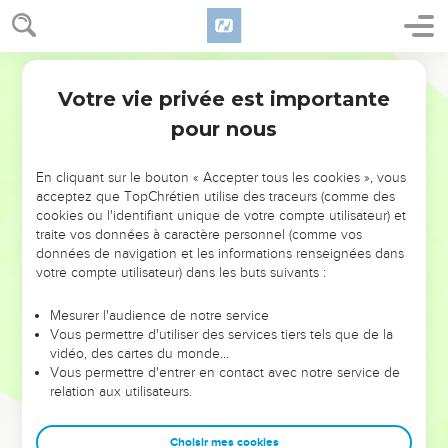
Votre vie privée est importante
pour nous
NE MANQUEZ PAS L’ÉVÉNEMENT
En cliquant sur le bouton « Accepter tous les cookies », vous
DE L’ANNÉE !
acceptez que TopChrétien utilise des traceurs (comme des
cookies ou l'identifiant unique de votre compte utilisateur) et
ET SI LEURS ERREURS POUVAIENT VOUS ÉVITER LES
traite vos données à caractère personnel (comme vos
VOTRES ?
données de navigation et les informations renseignées dans
votre compte utilisateur) dans les buts suivants :
On admire souvent les leaders pour leurs réussites, leur impact,
leur foi ou leur vision. Mais on voit moins les doutes, les erreurs
Mesurer l'audience de notre service
Vous permettre d'utiliser des services tiers tels que de la
et les saisons difficiles qu'ils ont traversés, alors même que ce
vidéo, des cartes du monde…
sont elles qui les ont façonnés.
Vous permettre d'entrer en contact avec notre service de
relation aux utilisateurs.
Dans cette conférence, leaders, entrepreneurs, et responsables
reviennent sur les erreurs marquantes de leur parcours et les
clés pour avancer avec plus de sagesse afin que leurs erreurs
Choisir mes cookies