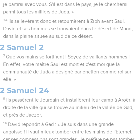
je partirai avec vous. S'il est dans le pays, je le chercherai
parmi tous les milliers de Juda. »
24
Ils se levèrent donc et retournèrent à Ziph avant Saül.
David et ses hommes se trouvaient dans le désert de Maon,
dans la plaine située au sud de ce désert.
2 Samuel 2
7
Que vos mains se fortifient ! Soyez de vaillants hommes !
En effet, votre maître Saül est mort et c'est moi que la
communauté de Juda a désigné par onction comme roi sur
elle. »
2 Samuel 24
5
Ils passèrent le Jourdain et installèrent leur camp à Aroër, à
droite de la ville qui se trouve au milieu de la vallée de Gad,
et près de Jaezer.
14
David répondit à Gad : « Je suis dans une grande
angoisse ! Il vaut mieux tomber entre les mains de l'Eternel,
car ses compassions sont grandes. Je préfère ne pas tomber