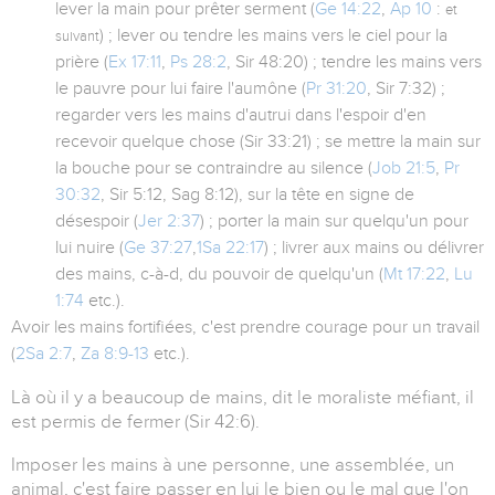
lever la main pour prêter serment (
Ge 14:22
,
Ap 10
:
et
) ; lever ou tendre les mains vers le ciel pour la
suivant
prière (
Ex 17:11
,
Ps 28:2
, Sir 48:20) ; tendre les mains vers
le pauvre pour lui faire l'aumône (
Pr 31:20
, Sir 7:32) ;
regarder vers les mains d'autrui dans l'espoir d'en
recevoir quelque chose (Sir 33:21) ; se mettre la main sur
la bouche pour se contraindre au silence (
Job 21:5
,
Pr
30:32
, Sir 5:12, Sag 8:12), sur la tête en signe de
désespoir (
Jer 2:37
) ; porter la main sur quelqu'un pour
lui nuire (
Ge 37:27
,
1Sa 22:17
) ; livrer aux mains ou délivrer
des mains, c-à-d, du pouvoir de quelqu'un (
Mt 17:22
,
Lu
1:74
etc.).
Avoir les mains fortifiées, c'est prendre courage pour un travail
(
2Sa 2:7
,
Za 8:9-13
etc.).
Là où il y a beaucoup de mains, dit le moraliste méfiant, il
est permis de fermer (Sir 42:6).
Imposer les mains à une personne, une assemblée, un
animal, c'est faire passer en lui le bien ou le mal que l'on